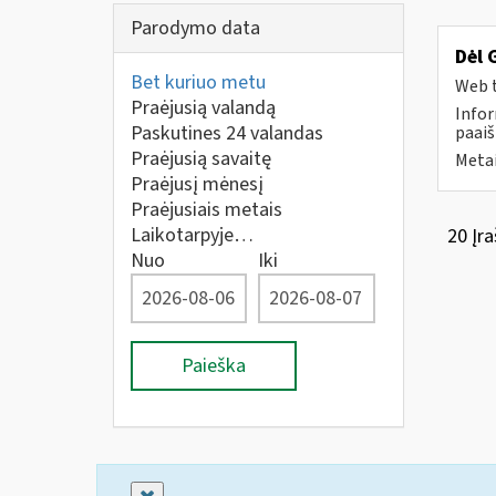
Parodymo data
Dėl 
Bet kuriuo metu
Web t
Praėjusią valandą
Infor
Paskutines 24 valandas
paaiš
Praėjusią savaitę
Metai
Praėjusį mėnesį
Praėjusiais metais
Laikotarpyje…
20 Įra
Nuo
Iki
Paieška