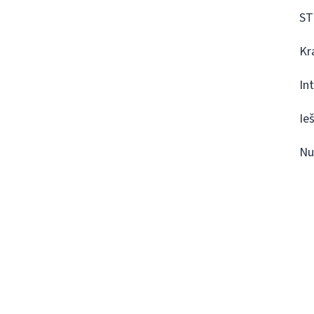
ST
Kr
In
Ie
Nu