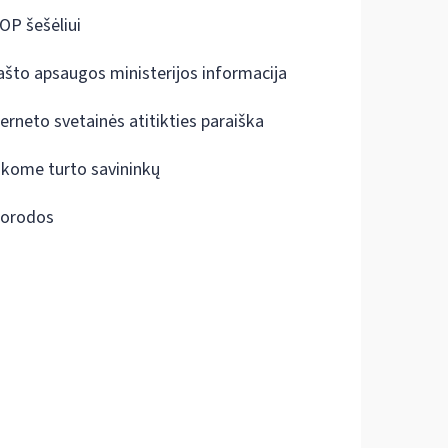
OP šešėliui
ašto apsaugos ministerijos informacija
terneto svetainės atitikties paraiška
škome turto savininkų
orodos