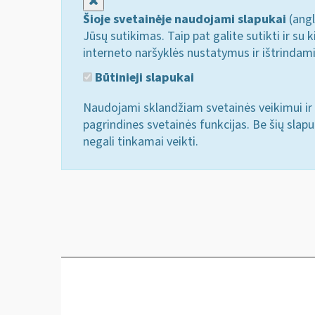
Uždaryti
Šioje svetainėje naudojami slapukai
(angl
Jūsų sutikimas. Taip pat galite sutikti ir s
interneto naršyklės nustatymus ir ištrindam
Būtinieji slapukai
Naudojami sklandžiam svetainės veikimui ir 
pagrindines svetainės funkcijas. Be šių slap
negali tinkamai veikti.