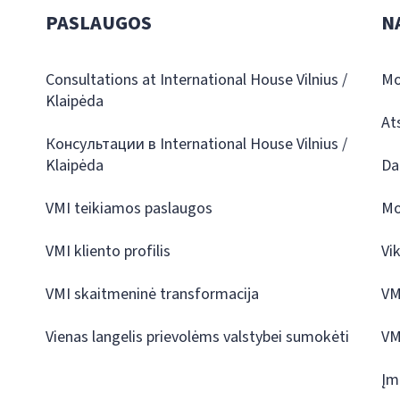
PASLAUGOS
N
Consultations at International House Vilnius /
Mo
Klaipėda
At
Консультации в International House Vilnius /
Klaipėda
Da
VMI teikiamos paslaugos
Mo
VMI kliento profilis
Vi
VMI skaitmeninė transformacija
VM
Vienas langelis prievolėms valstybei sumokėti
VM
Įm