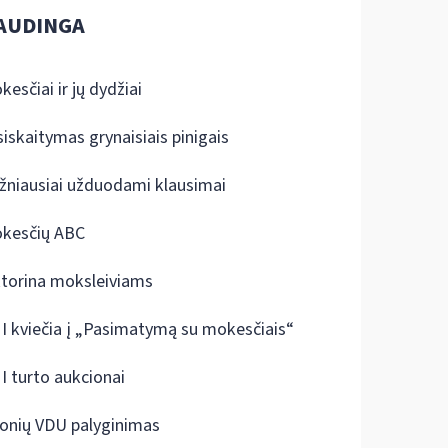
AUDINGA
kesčiai ir jų dydžiai
siskaitymas grynaisiais pinigais
žniausiai užduodami klausimai
kesčių ABC
ktorina moksleiviams
I kviečia į „Pasimatymą su mokesčiais“
I turto aukcionai
onių VDU palyginimas