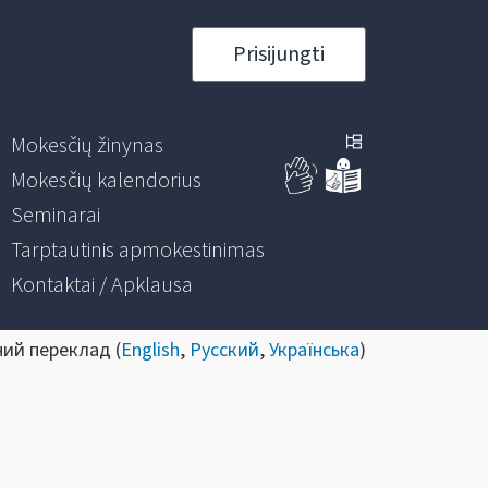
Prisijungti
Mokesčių žinynas
Mokesčių kalendorius
Seminarai
Tarptautinis apmokestinimas
Kontaktai / Apklausa
ний переклад (
English
,
Русский
,
Українська
)