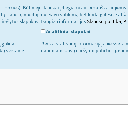
. cookies). Būtinieji slapukai įdiegiami automatiškai ir jiems
u kitų slapukų naudojimu. Savo sutikimą bet kada galėsite atš
i įrašytus slapukus. Daugiau informacijos
Slapukų politika
;
Pr
Analitiniai slapukai
įgalina
Renka statistinę informaciją apie svetai
ukų svetainė
naudojami Jūsų naršymo patirties gerini