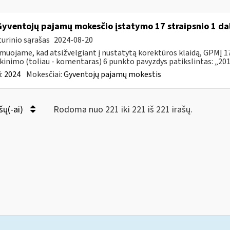
Gyventojų pajamų mokesčio įstatymo 17 straipsnio 1 da
urinio sąrašas
2024-08-20
muojame, kad atsižvelgiant į nustatytą korektūros klaidą, GPMĮ 17
kinimo (toliau - komentaras) 6 punkto pavyzdys patikslintas: „2015
:
2024
Mokesčiai:
Gyventojų pajamų mokestis
šų(-ai)
Rodoma nuo 221 iki 221 iš 221 irašų.