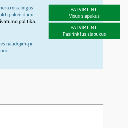
 nėra reikalingas
PATVIRTINTI
aukti pakeisdami
Visus slapukus
ivatumo politika.
PATVIRTINTI
Pasirinktus slapukus
nės naudojimą ir
mui.