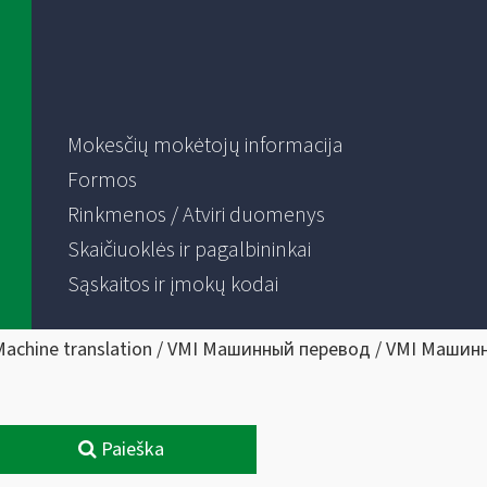
Mokesčių mokėtojų informacija
Formos
Rinkmenos / Atviri duomenys
Skaičiuoklės ir pagalbininkai
Sąskaitos ir įmokų kodai
Machine translation / VMI Машинный перевод / VMI Машин
Paieška