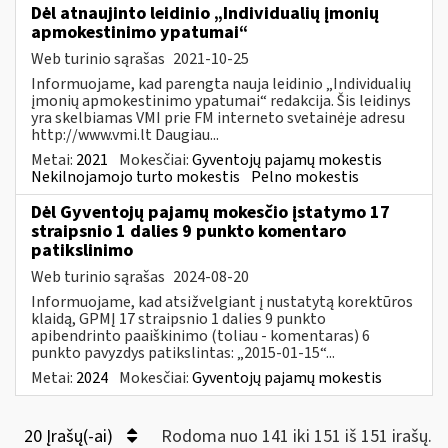
Dėl atnaujinto leidinio „Individualių įmonių
apmokestinimo ypatumai“
Web turinio sąrašas
2021-10-25
Informuojame, kad parengta nauja leidinio „Individualių
įmonių apmokestinimo ypatumai“ redakcija. Šis leidinys
yra skelbiamas VMI prie FM interneto svetainėje adresu
http://www.vmi.lt Daugiau...
Metai:
2021
Mokesčiai:
Gyventojų pajamų mokestis
Nekilnojamojo turto mokestis
Pelno mokestis
Dėl Gyventojų pajamų mokesčio įstatymo 17
straipsnio 1 dalies 9 punkto komentaro
patikslinimo
Web turinio sąrašas
2024-08-20
Informuojame, kad atsižvelgiant į nustatytą korektūros
klaidą, GPMĮ 17 straipsnio 1 dalies 9 punkto
apibendrinto paaiškinimo (toliau - komentaras) 6
punkto pavyzdys patikslintas: „2015-01-15“...
Metai:
2024
Mokesčiai:
Gyventojų pajamų mokestis
20 Įrašų(-ai)
Rodoma nuo 141 iki 151 iš 151 irašų.