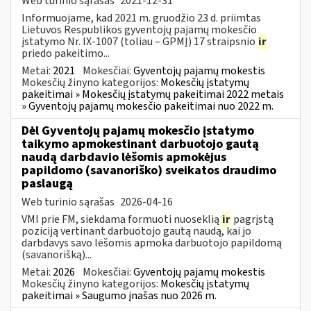
Web turinio sąrašas
2021-12-31
Informuojame, kad 2021 m. gruodžio 23 d. priimtas
Lietuvos Respublikos gyventojų pajamų mokesčio
įstatymo Nr. IX-1007 (toliau – GPMĮ) 17 straipsnio
ir
priedo pakeitimo...
Metai:
2021
Mokesčiai:
Gyventojų pajamų mokestis
Mokesčių žinyno kategorijos:
Mokesčių įstatymų
pakeitimai » Mokesčių įstatymų pakeitimai 2022 metais
» Gyventojų pajamų mokesčio pakeitimai nuo 2022 m.
Dėl Gyventojų pajamų mokesčio įstatymo
taikymo apmokestinant darbuotojo gautą
naudą darbdavio lėšomis apmokėjus
papildomo (savanoriško) sveikatos draudimo
paslaugą
Web turinio sąrašas
2026-04-16
VMI prie FM, siekdama formuoti nuoseklią
ir
pagrįstą
poziciją vertinant darbuotojo gautą naudą, kai jo
darbdavys savo lėšomis apmoka darbuotojo papildomą
(savanorišką)...
Metai:
2026
Mokesčiai:
Gyventojų pajamų mokestis
Mokesčių žinyno kategorijos:
Mokesčių įstatymų
pakeitimai » Saugumo įnašas nuo 2026 m.