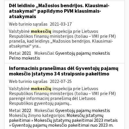
Dėl leidinio „Mažosios bendrijos. Klausimai-
atsakymai“ papildymo PVM klausimais-
atsakymais
Web turinio sąrašas
2021-03-17
Valstybinė
mokesčių
inspekcija prie Lietuvos
Respublikos finansų ministerijos (toliau – VMI prie FM)
praneša, kad leidinys „Mažosios bendrijos. Klausimai-
atsakymai“ yra...
Metai:
2021
Mokesčiai:
Gyventojų pajamų mokestis
Pelno mokestis
Informacinis pranešimas dėl Gyventojų pajamų
mokesčio įstatymo 34 straipsnio pakeitimo
Web turinio sąrašas
2022-07-25
Valstybinė
mokesčių
inspekcija prie Lietuvos
Respublikos finansų ministerijos (toliau – VMI prie FM)
parengė informacinį pranešimą dėl Lietuvos
Respublikos gyventojų pajamų...
Metai:
2022
Mokesčiai:
Gyventojų pajamų mokestis
Mokesčių žinyno kategorijos:
Mokesčių įstatymų
pakeitimai » Mokesčių įstatymų pakeitimai 2023 metais
» Gyventojų pajamų mokesčio pakeitimai nuo 2023 m.