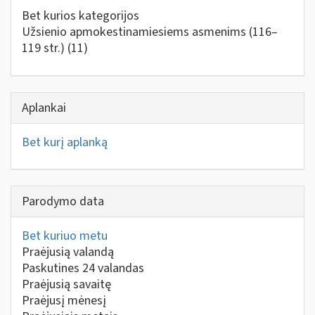
Bet kurios kategorijos
Užsienio apmokestinamiesiems asmenims (116–
119 str.)
(11)
Aplankai
Bet kurį aplanką
Parodymo data
Bet kuriuo metu
Praėjusią valandą
Paskutines 24 valandas
Praėjusią savaitę
Praėjusį mėnesį