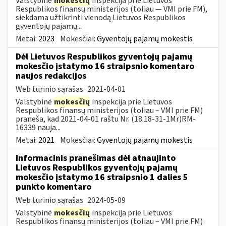
Valstybinė
mokesčių
inspekcija prie Lietuvos
Respublikos finansų ministerijos (toliau — VMI prie FM),
siekdama užtikrinti vienodą Lietuvos Respublikos
gyventojų pajamų...
Metai:
2023
Mokesčiai:
Gyventojų pajamų mokestis
Dėl Lietuvos Respublikos gyventojų pajamų
mokesčio įstatymo 16 straipsnio komentaro
naujos redakcijos
Web turinio sąrašas
2021-04-01
Valstybinė
mokesčių
inspekcija prie Lietuvos
Respublikos finansų ministerijos (toliau – VMI prie FM)
praneša, kad 2021-04-01 raštu Nr. (18.18-31-1Mr)RM-
16339 nauja...
Metai:
2021
Mokesčiai:
Gyventojų pajamų mokestis
Informacinis pranešimas dėl atnaujinto
Lietuvos Respublikos gyventojų pajamų
mokesčio įstatymo 16 straipsnio 1 dalies 5
punkto komentaro
Web turinio sąrašas
2024-05-09
Valstybinė
mokesčių
inspekcija prie Lietuvos
Respublikos finansų ministerijos (toliau – VMI prie FM)