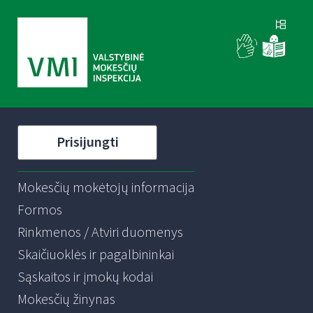
Prisijungti
Mokesčių mokėtojų informacija
Formos
Rinkmenos / Atviri duomenys
Skaičiuoklės ir pagalbininkai
Sąskaitos ir įmokų kodai
Mokesčių žinynas