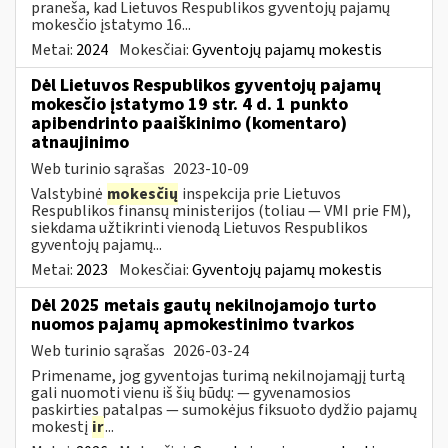
praneša, kad Lietuvos Respublikos gyventojų pajamų
mokesčio įstatymo 16...
Metai:
2024
Mokesčiai:
Gyventojų pajamų mokestis
Dėl Lietuvos Respublikos gyventojų pajamų
mokesčio įstatymo 19 str. 4 d. 1 punkto
apibendrinto paaiškinimo (komentaro)
atnaujinimo
Web turinio sąrašas
2023-10-09
Valstybinė
mokesčių
inspekcija prie Lietuvos
Respublikos finansų ministerijos (toliau — VMI prie FM),
siekdama užtikrinti vienodą Lietuvos Respublikos
gyventojų pajamų...
Metai:
2023
Mokesčiai:
Gyventojų pajamų mokestis
Dėl 2025 metais gautų nekilnojamojo turto
nuomos pajamų apmokestinimo tvarkos
Web turinio sąrašas
2026-03-24
Primename, jog gyventojas turimą nekilnojamąjį turtą
gali nuomoti vienu iš šių būdų: — gyvenamosios
paskirties patalpas — sumokėjus fiksuoto dydžio pajamų
mokestį
ir
...