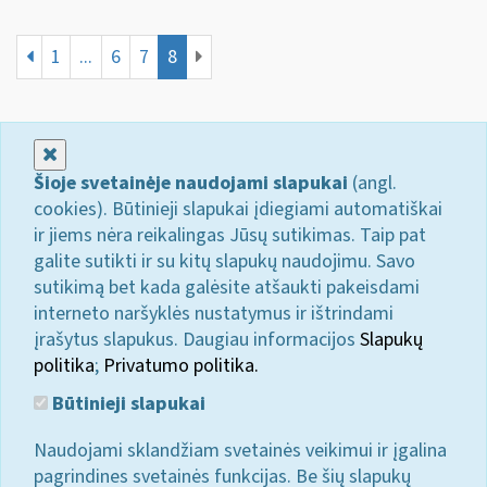
1
...
6
7
8
Uždaryti
Šioje svetainėje naudojami slapukai
(angl.
cookies). Būtinieji slapukai įdiegiami automatiškai
ir jiems nėra reikalingas Jūsų sutikimas. Taip pat
galite sutikti ir su kitų slapukų naudojimu. Savo
sutikimą bet kada galėsite atšaukti pakeisdami
interneto naršyklės nustatymus ir ištrindami
įrašytus slapukus. Daugiau informacijos
Slapukų
politika
;
Privatumo politika.
Būtinieji slapukai
Naudojami sklandžiam svetainės veikimui ir įgalina
pagrindines svetainės funkcijas. Be šių slapukų