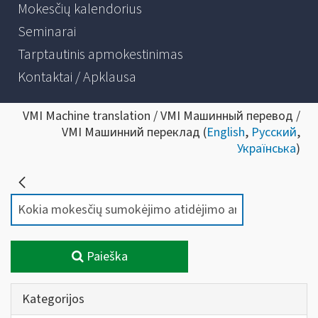
Mokesčių kalendorius
Seminarai
Tarptautinis apmokestinimas
Kontaktai / Apklausa
VMI Machine translation / VMI Машинный перевод /
VMI Машинний переклад (
English
,
Русский
,
Українська
)
Paieška
Kategorijos