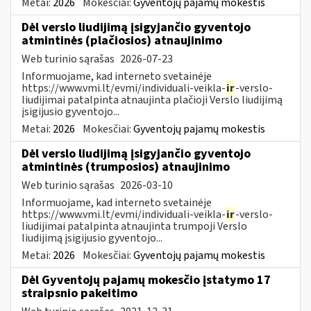
Metai:
2026
Mokesčiai:
Gyventojų pajamų mokestis
Dėl verslo liudijimą įsigyjančio gyventojo
atmintinės (plačiosios) atnaujinimo
Web turinio sąrašas
2026-07-23
Informuojame, kad interneto svetainėje
https://www.vmi.lt/evmi/individuali-veikla-
ir
-verslo-
liudijimai patalpinta atnaujinta plačioji Verslo liudijimą
įsigijusio gyventojo...
Metai:
2026
Mokesčiai:
Gyventojų pajamų mokestis
Dėl verslo liudijimą įsigyjančio gyventojo
atmintinės (trumposios) atnaujinimo
Web turinio sąrašas
2026-03-10
Informuojame, kad interneto svetainėje
https://www.vmi.lt/evmi/individuali-veikla-
ir
-verslo-
liudijimai patalpinta atnaujinta trumpoji Verslo
liudijimą įsigijusio gyventojo...
Metai:
2026
Mokesčiai:
Gyventojų pajamų mokestis
Dėl Gyventojų pajamų mokesčio įstatymo 17
straipsnio pakeitimo