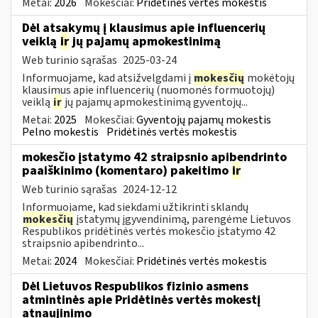
Metai:
2026
Mokesčiai:
Pridėtinės vertės mokestis
Dėl atsakymų į klausimus apie influencerių
veiklą
ir
jų pajamų apmokestinimą
Web turinio sąrašas
2025-03-24
Informuojame, kad atsižvelgdami į
mokesčių
mokėtojų
klausimus apie influencerių (nuomonės formuotojų)
veiklą
ir
jų pajamų apmokestinimą gyventojų...
Metai:
2025
Mokesčiai:
Gyventojų pajamų mokestis
Pelno mokestis
Pridėtinės vertės mokestis
mokesčio įstatymo 42 straipsnio apibendrinto
paaiškinimo (komentaro) pakeitimo
ir
Web turinio sąrašas
2024-12-12
Informuojame, kad siekdami užtikrinti sklandų
mokesčių
įstatymų įgyvendinimą, parengėme Lietuvos
Respublikos pridėtinės vertės mokesčio įstatymo 42
straipsnio apibendrinto...
Metai:
2024
Mokesčiai:
Pridėtinės vertės mokestis
Dėl Lietuvos Respublikos fizinio asmens
atmintinės apie Pridėtinės vertės mokestį
atnaujinimo