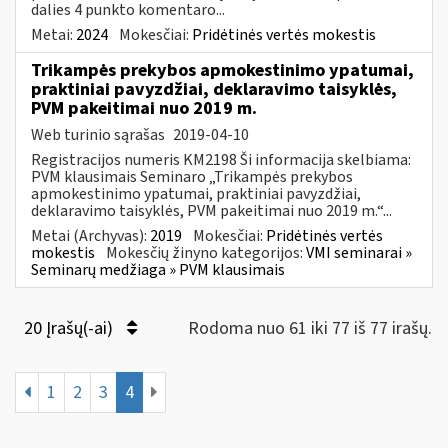
dalies 4 punkto komentaro...
Metai:
2024
Mokesčiai:
Pridėtinės vertės mokestis
Trikampės prekybos apmokestinimo ypatumai,
praktiniai pavyzdžiai, deklaravimo taisyklės,
PVM pakeitimai nuo 2019 m.
Web turinio sąrašas
2019-04-10
Registracijos numeris KM2198 Ši informacija skelbiama:
PVM klausimais Seminaro „Trikampės prekybos
apmokestinimo ypatumai, praktiniai pavyzdžiai,
deklaravimo taisyklės, PVM pakeitimai nuo 2019 m.“...
Metai (Archyvas):
2019
Mokesčiai:
Pridėtinės vertės
mokestis
Mokesčių žinyno kategorijos:
VMI seminarai »
Seminarų medžiaga » PVM klausimais
20 Įrašų(-ai)
Rodoma nuo 61 iki 77 iš 77 irašų.
1
2
3
4