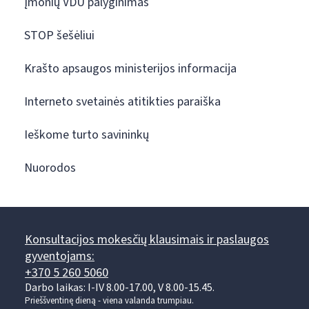
Įmonių VDU palyginimas
STOP šešėliui
Krašto apsaugos ministerijos informacija
Interneto svetainės atitikties paraiška
Ieškome turto savininkų
Nuorodos
Konsultacijos mokesčių klausimais ir paslaugos
gyventojams:
+370 5 260 5060
Darbo laikas: I-IV 8.00-17.00, V 8.00-15.45.
Prieššventinę dieną - viena valanda trumpiau.