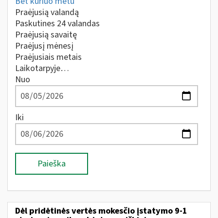
Bet kuriuo metu
Praėjusią valandą
Paskutines 24 valandas
Praėjusią savaitę
Praėjusį mėnesį
Praėjusiais metais
Laikotarpyje…
Nuo
Iki
Paieška
Dėl pridėtinės vertės mokesčio įstatymo 9-1