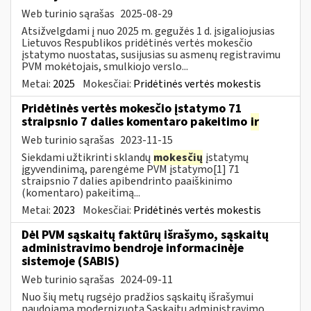
Web turinio sąrašas
2025-08-29
Atsižvelgdami į nuo 2025 m. gegužės 1 d. įsigaliojusias
Lietuvos Respublikos pridėtinės vertės mokesčio
įstatymo nuostatas, susijusias su asmenų registravimu
PVM mokėtojais, smulkiojo verslo...
Metai:
2025
Mokesčiai:
Pridėtinės vertės mokestis
Pridėtinės vertės mokesčio įstatymo 71
straipsnio 7 dalies komentaro pakeitimo
ir
Web turinio sąrašas
2023-11-15
Siekdami užtikrinti sklandų
mokesčių
įstatymų
įgyvendinimą, parengėme PVM įstatymo[1] 71
straipsnio 7 dalies apibendrinto paaiškinimo
(komentaro) pakeitimą...
Metai:
2023
Mokesčiai:
Pridėtinės vertės mokestis
Dėl PVM sąskaitų faktūrų išrašymo, sąskaitų
administravimo bendroje informacinėje
sistemoje (SABIS)
Web turinio sąrašas
2024-09-11
Nuo šių metų rugsėjo pradžios sąskaitų išrašymui
naudojama modernizuota Sąskaitų administravimo