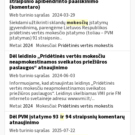
straipsnio apibendrinto paaiškinimo
(komentaro)
Web turinio sąrašas
2024-03-29
Siekdami užtikrinti sklandų
mokesčių
įstatymų
įgyvendinimą, parengėme Lietuvos Respublikos
pridėtinės vertės mokesčio įstatymo (toliau – PVM
įstatymas) 91 straipsnio...
Metai:
2024
Mokesčiai:
Pridėtinės vertės mokestis
Dėl leidinio „Pridėtinės vertės mokesčiu
neapmokestinamos sveikatos priežiūros
paslaugos“ atnaujinimo
Web turinio sąrašas
2024-06-03
Informuojame, kad atnaujintas leidinys „Pridėtinės
vertės mokesčiu neapmokestinamos sveikatos
priežiūros paslaugos“. Leidinys skelbiamas VMI prie FM
interneto svetainėje adresu: www.vmi.lt/...
Metai:
2024
Mokesčiai:
Pridėtinės vertės mokestis
Dėl PVM įstatymo 93
ir
94 straipsnių komentarų
atnaujinimo
Web turinio sąrašas
2025-07-22