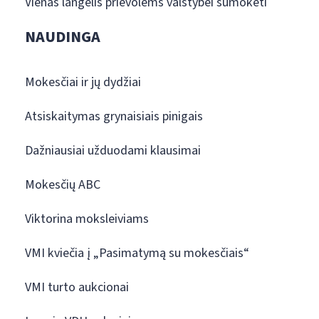
Vienas langelis prievolėms valstybei sumokėti
NAUDINGA
Mokesčiai ir jų dydžiai
Atsiskaitymas grynaisiais pinigais
Dažniausiai užduodami klausimai
Mokesčių ABC
Viktorina moksleiviams
VMI kviečia į „Pasimatymą su mokesčiais“
VMI turto aukcionai