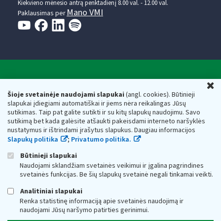
Kiekvieno mėnesio antrą penktadienį 8.00 val. - 12.00 val.
Mano VMI
Paklausimas per
Valstybinė mokesčių inspekcija prie Lietuvos
U
Respublikos finansų ministerijos
Šioje svetainėje naudojami slapukai
(angl. cookies). Būtinieji
slapukai įdiegiami automatiškai ir jiems nėra reikalingas Jūsų
Biudžetinė įstaiga. Juridinio asmens kodas — 188659752,
sutikimas. Taip pat galite sutikti ir su kitų slapukų naudojimu. Savo
adresas: Vasario 16-osios g. 14, 01107 Vilnius, Lietuva, el.paštas:
sutikimą bet kada galėsite atšaukti pakeisdami interneto naršyklės
vmi@vmi.lt
, E. pristatymo dėžutės adresas 188659752
nustatymus ir ištrindami įrašytus slapukus. Daugiau informacijos
Duomenys apie Valstybinę mokesčių inspekciją prie Lietuvos
Slapukų politika
;
Privatumo politika.
Respublikos finansų ministerijos kaupiami ir saugomi Juridinių
asmenų registre
Būtinieji slapukai
Naudojami sklandžiam svetainės veikimui ir įgalina pagrindines
svetainės funkcijas. Be šių slapukų svetainė negali tinkamai veikti.
Analitiniai slapukai
Renka statistinę informaciją apie svetainės naudojimą ir
naudojami Jūsų naršymo patirties gerinimui.