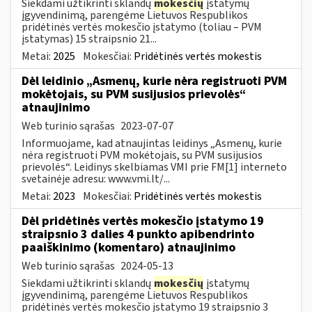
Siekdami užtikrinti sklandų
mokesčių
įstatymų
įgyvendinimą, parengėme Lietuvos Respublikos
pridėtinės vertės mokesčio įstatymo (toliau – PVM
įstatymas) 15 straipsnio 21...
Metai:
2025
Mokesčiai:
Pridėtinės vertės mokestis
Dėl leidinio „Asmenų, kurie nėra registruoti PVM
mokėtojais, su PVM susijusios prievolės“
atnaujinimo
Web turinio sąrašas
2023-07-07
Informuojame, kad atnaujintas leidinys „Asmenų, kurie
nėra registruoti PVM mokėtojais, su PVM susijusios
prievolės“. Leidinys skelbiamas VMI prie FM[1] interneto
svetainėje adresu: www.vmi.lt/...
Metai:
2023
Mokesčiai:
Pridėtinės vertės mokestis
Dėl pridėtinės vertės mokesčio įstatymo 19
straipsnio 3 dalies 4 punkto apibendrinto
paaiškinimo (komentaro) atnaujinimo
Web turinio sąrašas
2024-05-13
Siekdami užtikrinti sklandų
mokesčių
įstatymų
įgyvendinimą, parengėme Lietuvos Respublikos
pridėtinės vertės mokesčio įstatymo 19 straipsnio 3