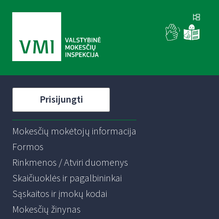
Prisijungti
Mokesčių mokėtojų informacija
Formos
Rinkmenos / Atviri duomenys
Skaičiuoklės ir pagalbininkai
Sąskaitos ir įmokų kodai
Mokesčių žinynas