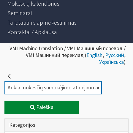
Mokesčių kalendorius
Seminarai
Tarptautinis apmokestinimas
Kontaktai / Apklausa
VMI Machine translation / VMI Машинный перевод /
VMI Машинний переклад (
English
,
Русский
,
Українська
)
Paieška
Kategorijos