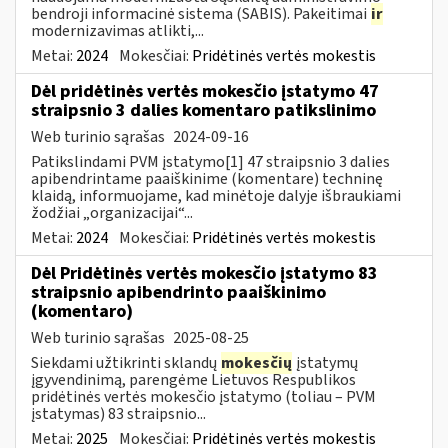
bendroji informacinė sistema (SABIS). Pakeitimai
ir
modernizavimas atlikti,...
Metai:
2024
Mokesčiai:
Pridėtinės vertės mokestis
Dėl pridėtinės vertės mokesčio įstatymo 47
straipsnio 3 dalies komentaro patikslinimo
Web turinio sąrašas
2024-09-16
Patikslindami PVM įstatymo[1] 47 straipsnio 3 dalies
apibendrintame paaiškinime (komentare) techninę
klaidą, informuojame, kad minėtoje dalyje išbraukiami
žodžiai „organizacijai“...
Metai:
2024
Mokesčiai:
Pridėtinės vertės mokestis
Dėl Pridėtinės vertės mokesčio įstatymo 83
straipsnio apibendrinto paaiškinimo
(komentaro)
Web turinio sąrašas
2025-08-25
Siekdami užtikrinti sklandų
mokesčių
įstatymų
įgyvendinimą, parengėme Lietuvos Respublikos
pridėtinės vertės mokesčio įstatymo (toliau – PVM
įstatymas) 83 straipsnio...
Metai:
2025
Mokesčiai:
Pridėtinės vertės mokestis