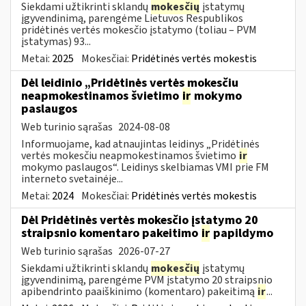
Siekdami užtikrinti sklandų
mokesčių
įstatymų
įgyvendinimą, parengėme Lietuvos Respublikos
pridėtinės vertės mokesčio įstatymo (toliau – PVM
įstatymas) 93...
Metai:
2025
Mokesčiai:
Pridėtinės vertės mokestis
Dėl leidinio „Pridėtinės vertės mokesčiu
neapmokestinamos švietimo
ir
mokymo
paslaugos
Web turinio sąrašas
2024-08-08
Informuojame, kad atnaujintas leidinys „Pridėtinės
vertės mokesčiu neapmokestinamos švietimo
ir
mokymo paslaugos“. Leidinys skelbiamas VMI prie FM
interneto svetainėje...
Metai:
2024
Mokesčiai:
Pridėtinės vertės mokestis
Dėl Pridėtinės vertės mokesčio įstatymo 20
straipsnio komentaro pakeitimo
ir
papildymo
Web turinio sąrašas
2026-07-27
Siekdami užtikrinti sklandų
mokesčių
įstatymų
įgyvendinimą, parengėme PVM įstatymo 20 straipsnio
apibendrinto paaiškinimo (komentaro) pakeitimą
ir
...