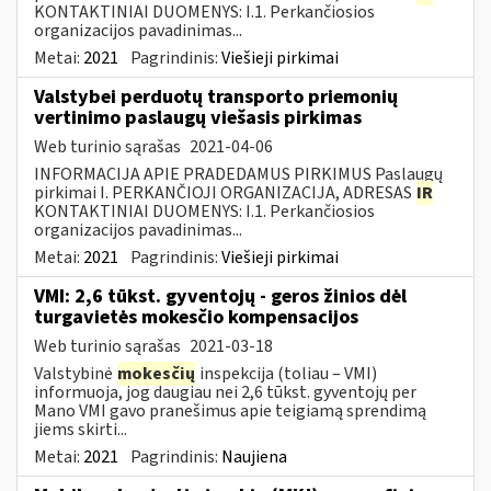
KONTAKTINIAI DUOMENYS: I.1. Perkančiosios
organizacijos pavadinimas...
Metai:
2021
Pagrindinis:
Viešieji pirkimai
Valstybei perduotų transporto priemonių
vertinimo paslaugų viešasis pirkimas
Web turinio sąrašas
2021-04-06
INFORMACIJA APIE PRADEDAMUS PIRKIMUS Paslaugų
pirkimai I. PERKANČIOJI ORGANIZACIJA, ADRESAS
IR
KONTAKTINIAI DUOMENYS: I.1. Perkančiosios
organizacijos pavadinimas...
Metai:
2021
Pagrindinis:
Viešieji pirkimai
VMI: 2,6 tūkst. gyventojų - geros žinios dėl
turgavietės mokesčio kompensacijos
Web turinio sąrašas
2021-03-18
Valstybinė
mokesčių
inspekcija (toliau – VMI)
informuoja, jog daugiau nei 2,6 tūkst. gyventojų per
Mano VMI gavo pranešimus apie teigiamą sprendimą
jiems skirti...
Metai:
2021
Pagrindinis:
Naujiena