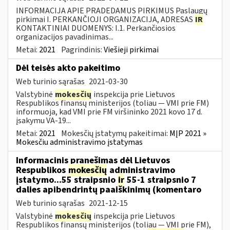
INFORMACIJA APIE PRADEDAMUS PIRKIMUS Paslaugų
pirkimai I. PERKANČIOJI ORGANIZACIJA, ADRESAS
IR
KONTAKTINIAI DUOMENYS: I.1. Perkančiosios
organizacijos pavadinimas...
Metai:
2021
Pagrindinis:
Viešieji pirkimai
Dėl teisės akto pakeitimo
Web turinio sąrašas
2021-03-30
Valstybinė
mokesčių
inspekcija prie Lietuvos
Respublikos finansų ministerijos (toliau ― VMI prie FM)
informuoja, kad VMI prie FM viršininko 2021 kovo 17 d.
įsakymu VA-19...
Metai:
2021
Mokesčių įstatymų pakeitimai:
MĮP 2021 »
Mokesčiu administravimo įstatymas
Informacinis pranešimas dėl Lietuvos
Respublikos
mokesčių
administravimo
įstatymo...55 straipsnio
ir
55-1 straipsnio 7
dalies apibendrintų paaiškinimų (komentaro
Web turinio sąrašas
2021-12-15
Valstybinė
mokesčių
inspekcija prie Lietuvos
Respublikos finansų ministerijos (toliau — VMI prie FM),