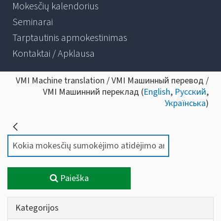
Mokesčių kalendorius
Seminarai
Tarptautinis apmokestinimas
Kontaktai / Apklausa
VMI Machine translation / VMI Машинный перевод /
VMI Машинний переклад (
English
,
Русский
,
Українська
)
Paieška
Kategorijos