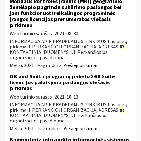
Mobilaus kontrolės įrankio (MKĮ) geografinio
žemėlapio pagrindu sukūrimo paslaugos bei
jam funkcionuoti reikalingos programinės
įrangos licencijos prenumeratos viešasis
pirkimas
Web turinio sąrašas
2021-08-30
INFORMACIJA APIE PRADEDAMUS PIRKIMUS Paslaugų
pirkimai I. PERKANČIOJI ORGANIZACIJA, ADRESAS
IR
KONTAKTINIAI DUOMENYS: I.1. Perkančiosios
organizacijos pavadinimas...
Metai:
2021
Pagrindinis:
Viešieji pirkimai
GB and Smith programų paketo 360 Suite
licencijos palaikymo paslaugos viešasis
pirkimas
Web turinio sąrašas
2021-10-13
INFORMACIJA APIE PRADEDAMUS PIRKIMUS Paslaugų
pirkimai I. PERKANČIOJI ORGANIZACIJA, ADRESAS
IR
KONTAKTINIAI DUOMENYS: I.1. Perkančiosios
organizacijos pavadinimas...
Metai:
2021
Pagrindinis:
Viešieji pirkimai
Kompiuterizuoto audito informacinės sistemos