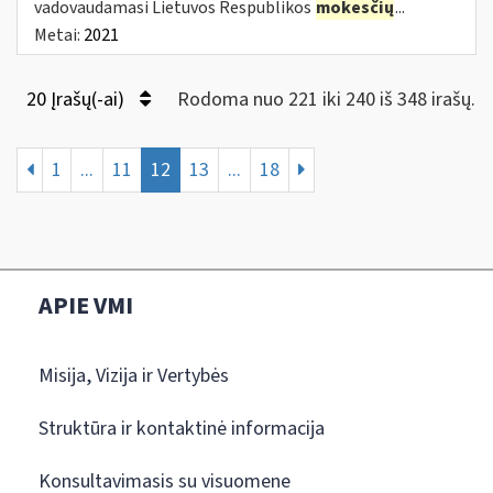
vadovaudamasi Lietuvos Respublikos
mokesčių
...
Metai:
2021
20 Įrašų(-ai)
Rodoma nuo 221 iki 240 iš 348 irašų.
1
...
11
12
13
...
18
APIE VMI
Misija, Vizija ir Vertybės
Struktūra ir kontaktinė informacija
Konsultavimasis su visuomene