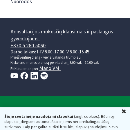
Nuorodos
Konsultacijos mokesčių klausimais ir paslaugos
gyventojams:
+370 5 260 5060
Darbo laikas: I-IV 8.00-17.00, V 8.00-15.45.
Prieššventinę dieną - viena valanda trumpiau.
Kiekvieno mėnesio antrą penktadienį 8.00 val. - 12.00 val.
Mano VMI
Paklausimas per
Valstybinė mokesčių inspekcija prie Lietuvos
U
Respublikos finansų ministerijos
Šioje svetainėje naudojami slapukai
(angl. cookies). Būtinieji
slapukai įdiegiami automatiškai ir jiems nėra reikalingas Jūsų
Biudžetinė įstaiga. Juridinio asmens kodas — 188659752,
sutikimas. Taip pat galite sutikti ir su kitų slapukų naudojimu. Savo