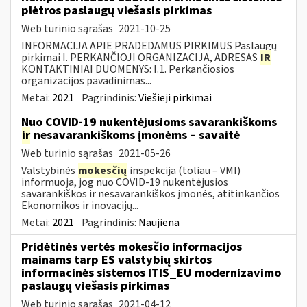
plėtros paslaugų viešasis pirkimas
Web turinio sąrašas
2021-10-25
INFORMACIJA APIE PRADEDAMUS PIRKIMUS Paslaugų
pirkimai I. PERKANČIOJI ORGANIZACIJA, ADRESAS
IR
KONTAKTINIAI DUOMENYS: I.1. Perkančiosios
organizacijos pavadinimas...
Metai:
2021
Pagrindinis:
Viešieji pirkimai
Nuo COVID-19 nukentėjusioms savarankiškoms
ir
nesavarankiškoms įmonėms – savaitė
Web turinio sąrašas
2021-05-26
Valstybinės
mokesčių
inspekcija (toliau – VMI)
informuoja, jog nuo COVID-19 nukentėjusios
savarankiškos ir nesavarankiškos įmonės, atitinkančios
Ekonomikos ir inovacijų...
Metai:
2021
Pagrindinis:
Naujiena
Pridėtinės vertės mokesčio informacijos
mainams tarp ES valstybių skirtos
informacinės sistemos ITIS_EU modernizavimo
paslaugų viešasis pirkimas
Web turinio sąrašas
2021-04-12