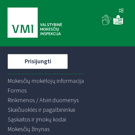
Prisijungti
Mokesčių mokėtojų informacija
Formos
Rinkmenos / Atviri duomenys
Skaičiuoklės ir pagalbininkai
Sąskaitos ir įmokų kodai
Mokesčių žinynas