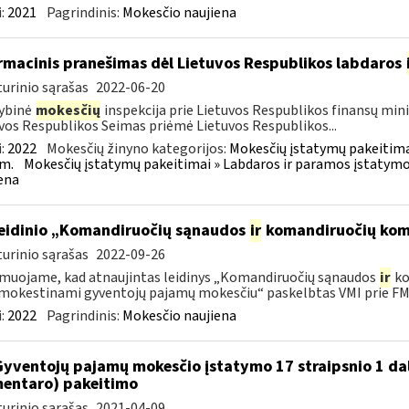
:
2021
Pagrindinis:
Mokesčio naujiena
rmacinis pranešimas dėl Lietuvos Respublikos labdaros
urinio sąrašas
2022-06-20
ybinė
mokesčių
inspekcija prie Lietuvos Respublikos finansų minis
vos Respublikos Seimas priėmė Lietuvos Respublikos...
:
2022
Mokesčių žinyno kategorijos:
Mokesčių įstatymų pakeitima
m.
Mokesčių įstatymų pakeitimai » Labdaros ir paramos įstatymo
ena
leidinio „Komandiruočių sąnaudos
ir
komandiruočių kom
urinio sąrašas
2022-09-26
muojame, kad atnaujintas leidinys „Komandiruočių sąnaudos
ir
ko
okestinami gyventojų pajamų mokesčiu“ paskelbtas VMI prie FM.
:
2022
Pagrindinis:
Mokesčio naujiena
Gyventojų pajamų mokesčio įstatymo 17 straipsnio 1 da
entaro) pakeitimo
urinio sąrašas
2021-04-09