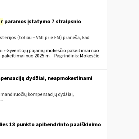
ir
paramos įstatymo 7 straipsnio
terijos (toliau – VMI prie FM) praneša, kad
i » Gyventojų pajamų mokesčio pakeitimai nuo
 pakeitimai nuo 2025 m.
Pagrindinis:
Mokesčio
pensacijų dydžiai, neapmokestinami
mandiruočių kompensacijų dydžiai,
..
lies 18 punkto apibendrinto paaiškinimo