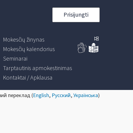
Prisijungti
Mokesčių žinynas
Mokesčių kalendorius
Seminarai
Tarptautinis apmokestinimas
Kontaktai / Apklausa
ний переклад (
English
,
Русский
,
Українська
)