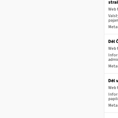
stra
Web t
Valst
pajam
Metai
Dėl 
Web t
Infor
admin
Metai
Dėl 
Web t
Infor
papi
Metai