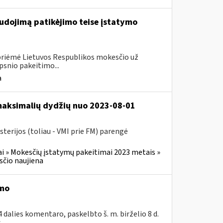
udojimą patikėjimo teise įstatymo
 priėmė Lietuvos Respublikos mokesčio už
psnio pakeitimo...
a
 maksimalių dydžių nuo 2023-08-01
terijos (toliau - VMI prie FM) parengė
i » Mokesčių įstatymų pakeitimai 2023 metais »
čio naujiena
imo
dalies komentaro, paskelbto š. m. birželio 8 d.
..