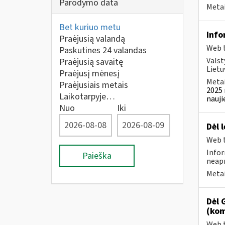
Parodymo data
Metai
Bet kuriuo metu
Info
Praėjusią valandą
Web t
Paskutines 24 valandas
Valst
Praėjusią savaitę
Lietu
Praėjusį mėnesį
Metai
Praėjusiais metais
2025 
Laikotarpyje…
nauji
Nuo
Iki
Dėl 
Web t
Infor
Paieška
neapm
Metai
Dėl 
(kom
Web t