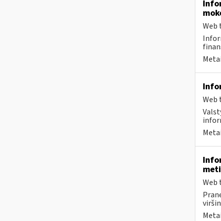
Info
moke
Web t
Infor
finan
Metai
Info
Web t
Valst
infor
Metai
Info
meti
Web t
Prane
virši
Metai