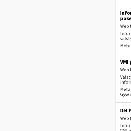
Info
pake
Web t
Infor
valst
Metai
VMI 
Web t
Valst
infor
Metai
Gyven
Dėl 
Web t
Infor
VMI p