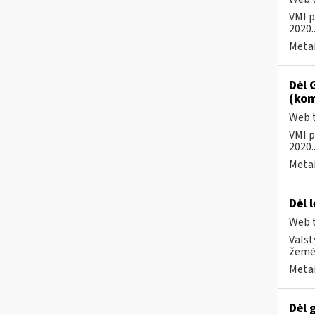
VMI p
2020..
Metai
Dėl 
(kom
Web t
VMI p
2020..
Metai
Dėl 
Web t
Valst
žemės
Metai
Dėl 