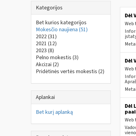
Kategorijos
Dėl 
Bet kurios kategorijos
Web t
Mokesčio naujiena
(51)
Infor
2022
(31)
įstat
2021
(12)
Metai
2023
(8)
Pelno mokestis
(3)
Dėl 
Akcizai
(2)
Web t
Pridėtinės vertės mokestis
(2)
Infor
Apraš
Metai
Aplankai
Dėl 
paai
Bet kurį aplanką
Web t
Vado
vienod