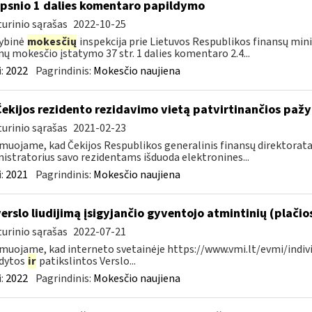
ipsnio 1 dalies komentaro papildymo
urinio sąrašas
2022-10-25
ybinė
mokesčių
inspekcija prie Lietuvos Respublikos finansų min
ų mokesčio įstatymo 37 str. 1 dalies komentaro 2.4...
:
2022
Pagrindinis:
Mokesčio naujiena
Čekijos rezidento rezidavimo vietą patvirtinančios paž
urinio sąrašas
2021-02-23
muojame, kad Čekijos Respublikos generalinis finansų direktorata
istratorius savo rezidentams išduoda elektronines...
:
2021
Pagrindinis:
Mokesčio naujiena
verslo liudijimą įsigyjančio gyventojo atmintinių (plačio
urinio sąrašas
2022-07-21
muojame, kad interneto svetainėje https://www.vmi.lt/evmi/indivi
ldytos
ir
patikslintos Verslo...
:
2022
Pagrindinis:
Mokesčio naujiena