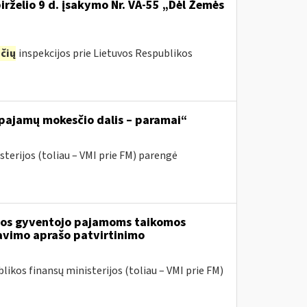
irželio 9 d. įsakymo Nr. VA-55 „Dėl Žemės
čių
inspekcijos prie Lietuvos Respublikos
 pajamų mokesčio dalis – paramai“
sterijos (toliau – VMI prie FM) parengė
tuvos gyventojo pajamoms taikomos
avimo aprašo patvirtinimo
likos finansų ministerijos (toliau – VMI prie FM)