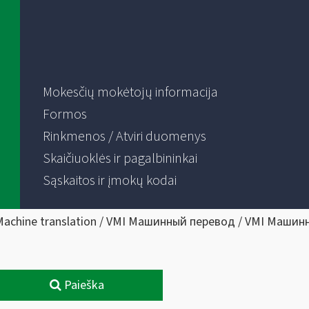
Mokesčių mokėtojų informacija
Formos
Rinkmenos / Atviri duomenys
Skaičiuoklės ir pagalbininkai
Sąskaitos ir įmokų kodai
Machine translation / VMI Машинный перевод / VMI Машин
Paieška