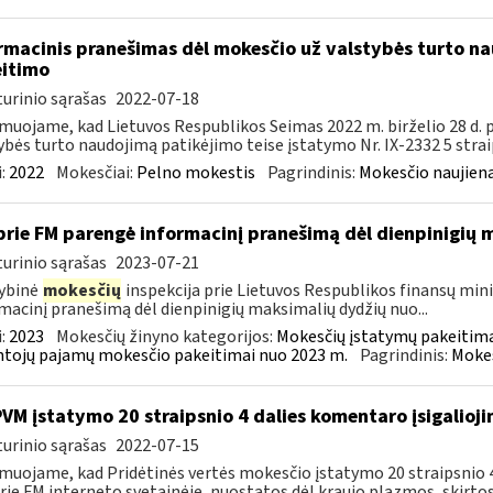
rmacinis pranešimas dėl mokesčio už valstybės turto na
itimo
urinio sąrašas
2022-07-18
muojame, kad Lietuvos Respublikos Seimas 2022 m. birželio 28 d.
ybės turto naudojimą patikėjimo teise įstatymo Nr. IX-2332 5 strai
:
2022
Mokesčiai:
Pelno mokestis
Pagrindinis:
Mokesčio naujien
prie FM parengė informacinį pranešimą dėl dienpinigių
urinio sąrašas
2023-07-21
ybinė
mokesčių
inspekcija prie Lietuvos Respublikos finansų minis
macinį pranešimą dėl dienpinigių maksimalių dydžių nuo...
:
2023
Mokesčių žinyno kategorijos:
Mokesčių įstatymų pakeitima
tojų pajamų mokesčio pakeitimai nuo 2023 m.
Pagrindinis:
Mokes
PVM įstatymo 20 straipsnio 4 dalies komentaro įsigalioj
urinio sąrašas
2022-07-15
muojame, kad Pridėtinės vertės mokesčio įstatymo 20 straipsnio 4 
rie FM interneto svetainėje, nuostatos dėl kraujo plazmos, skirtos.