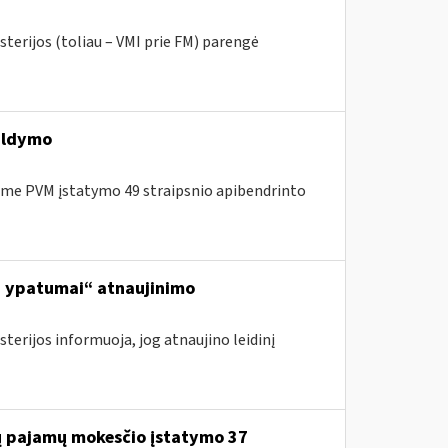
sterijos (toliau – VMI prie FM) parengė
ildymo
me PVM įstatymo 49 straipsnio apibendrinto
ą, ypatumai“ atnaujinimo
terijos informuoja, jog atnaujino leidinį
jų pajamų mokesčio įstatymo 37