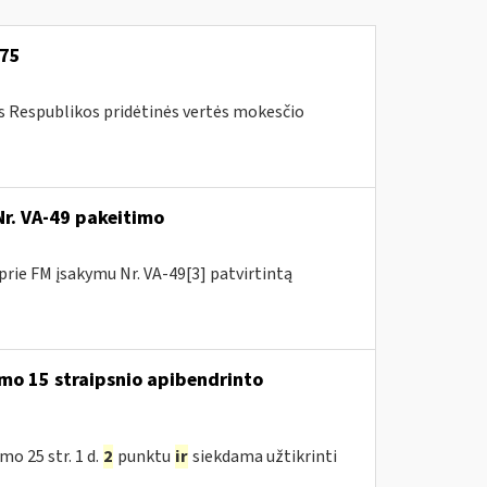
-75
os Respublikos pridėtinės vertės mokesčio
Nr. VA-49 pakeitimo
prie FM įsakymu Nr. VA-49[3] patvirtintą
mo 15 straipsnio apibendrinto
o 25 str. 1 d.
2
punktu
ir
siekdama užtikrinti