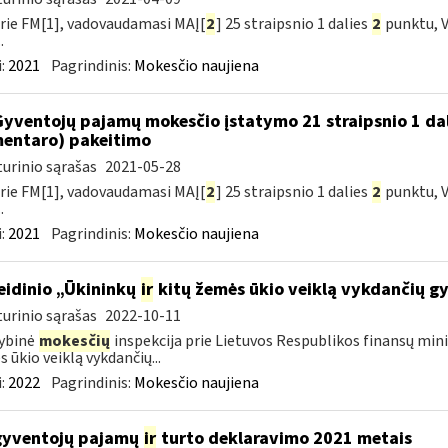
rie FM[1], vadovaudamasi MAĮ[
2
] 25 straipsnio 1 dalies
2
punktu, V
.
:
2021
Pagrindinis:
Mokesčio naujiena
Gyventojų pajamų mokesčio įstatymo 21 straipsnio 1 da
entaro) pakeitimo
urinio sąrašas
2021-05-28
rie FM[1], vadovaudamasi MAĮ[
2
] 25 straipsnio 1 dalies
2
punktu, V
.
:
2021
Pagrindinis:
Mokesčio naujiena
leidinio „Ūkininkų
ir
kitų žemės ūkio veiklą vykdančių g
urinio sąrašas
2022-10-11
ybinė
mokesčių
inspekcija prie Lietuvos Respublikos finansų mini
 ūkio veiklą vykdančių...
:
2022
Pagrindinis:
Mokesčio naujiena
gyventojų pajamų
ir
turto deklaravimo 2021 metais