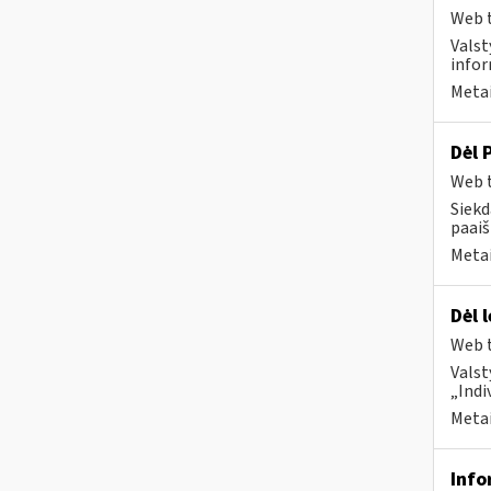
Web t
Valst
infor
Metai
Dėl 
Web t
Siekd
paai
Metai
Dėl 
Web t
Valst
„Indi
Metai
Info