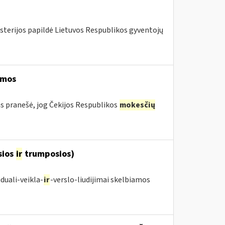
isterijos papildė Lietuvos Respublikos gyventojų
ymos
s pranešė, jog Čekijos Respublikos
mokesčių
sios
ir
trumposios)
duali-veikla-
ir
-verslo-liudijimai skelbiamos