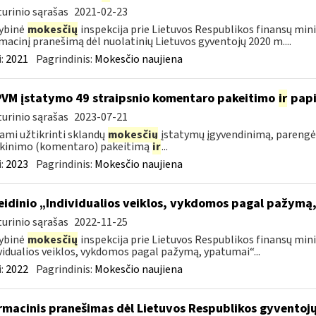
urinio sąrašas
2021-02-23
ybinė
mokesčių
inspekcija prie Lietuvos Respublikos finansų mini
macinį pranešimą dėl nuolatinių Lietuvos gyventojų 2020 m....
:
2021
Pagrindinis:
Mokesčio naujiena
PVM įstatymo 49 straipsnio komentaro pakeitimo
ir
pap
urinio sąrašas
2023-07-21
ami užtikrinti sklandų
mokesčių
įstatymų įgyvendinimą, parengė
škinimo (komentaro) pakeitimą
ir
...
:
2023
Pagrindinis:
Mokesčio naujiena
leidinio „Individualios veiklos, vykdomos pagal pažym
urinio sąrašas
2022-11-25
ybinė
mokesčių
inspekcija prie Lietuvos Respublikos finansų minis
vidualios veiklos, vykdomos pagal pažymą, ypatumai“...
:
2022
Pagrindinis:
Mokesčio naujiena
rmacinis pranešimas dėl Lietuvos Respublikos gyvento