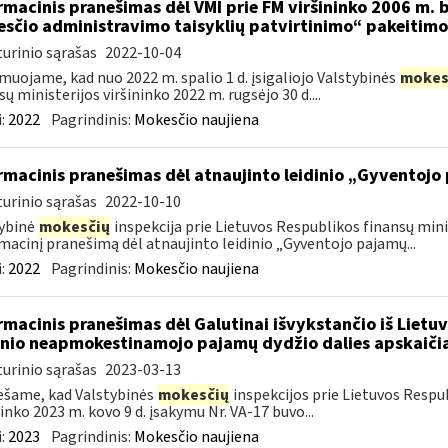
rmacinis pranešimas dėl VMI prie FM viršininko 2006 m. b
sčio administravimo taisyklių patvirtinimo“ pakeitimo
urinio sąrašas
2022-10-04
muojame, kad nuo 2022 m. spalio 1 d. įsigaliojo Valstybinės
mokes
sų ministerijos viršininko 2022 m. rugsėjo 30 d....
:
2022
Pagrindinis:
Mokesčio naujiena
rmacinis pranešimas dėl atnaujinto leidinio „Gyventojo
urinio sąrašas
2022-10-10
ybinė
mokesčių
inspekcija prie Lietuvos Respublikos finansų mini
macinį pranešimą dėl atnaujinto leidinio „Gyventojo pajamų...
:
2022
Pagrindinis:
Mokesčio naujiena
rmacinis pranešimas dėl Galutinai išvykstančio iš Lie
nio neapmokestinamojo pajamų dydžio dalies apskaiči
urinio sąrašas
2023-03-13
šame, kad Valstybinės
mokesčių
inspekcijos prie Lietuvos Respub
ninko 2023 m. kovo 9 d. įsakymu Nr. VA-17 buvo...
:
2023
Pagrindinis:
Mokesčio naujiena