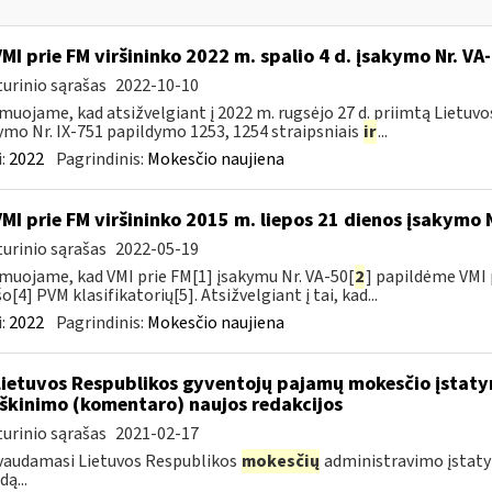
VMI prie FM viršininko 2022 m. spalio 4 d. įsakymo Nr. VA
urinio sąrašas
2022-10-10
muojame, kad atsižvelgiant į 2022 m. rugsėjo 27 d. priimtą Lietuv
ymo Nr. IX-751 papildymo 1253, 1254 straipsniais
ir
...
:
2022
Pagrindinis:
Mokesčio naujiena
VMI prie FM viršininko 2015 m. liepos 21 dienos įsakymo 
urinio sąrašas
2022-05-19
muojame, kad VMI prie FM[1] įsakymu Nr. VA-50[
2
] papildėme VMI 
o[4] PVM klasifikatorių[5]. Atsižvelgiant į tai, kad...
:
2022
Pagrindinis:
Mokesčio naujiena
Lietuvos Respublikos gyventojų pajamų mokesčio įstaty
škinimo (komentaro) naujos redakcijos
urinio sąrašas
2021-02-17
vaudamasi Lietuvos Respublikos
mokesčių
administravimo įstatym
ą...