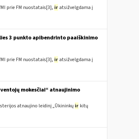
MI prie FM nuostatais[3],
ir
atsižvelgdama į
lies 3 punkto apibendrinto paaiškinimo
MI prie FM nuostatais[3],
ir
atsižvelgdama į
yventojų mokesčiai“ atnaujinimo
sterijos atnaujino leidinį „Ūkininkų
ir
kitų