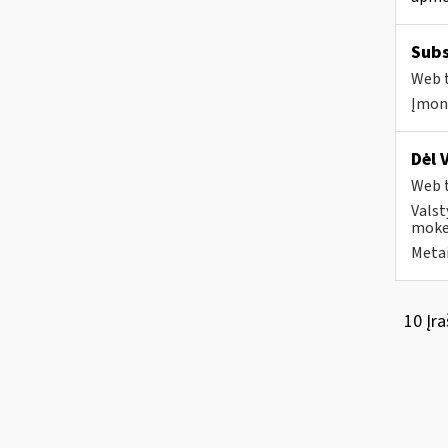
Subs
Web t
Įmonė
Dėl 
Web t
Valst
mokes
Metai
10 Įra