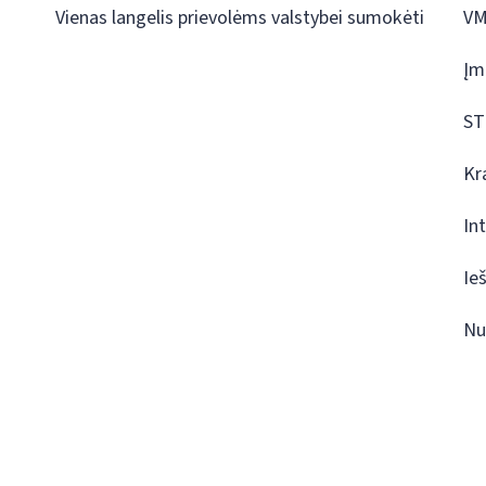
Vienas langelis prievolėms valstybei sumokėti
VM
Įm
ST
Kr
In
Ie
Nu