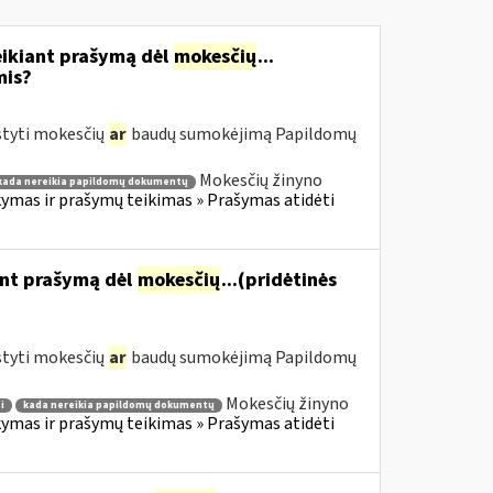
eikiant prašymą dėl
mokesčių
...
mis?
styti mokesčių
ar
baudų sumokėjimą Papildomų
Mokesčių žinyno
kada nereikia papildomų dokumentų
mas ir prašymų teikimas » Prašymas atidėti
ant prašymą dėl
mokesčių
...(pridėtinės
styti mokesčių
ar
baudų sumokėjimą Papildomų
Mokesčių žinyno
i
kada nereikia papildomų dokumentų
mas ir prašymų teikimas » Prašymas atidėti