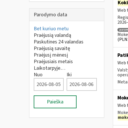
Kok
Web t
Parodymo data
Regis
2026-
Bet kuriuo metu
para
Mokes
Praėjusią valandą
(PLN
Paskutines 24 valandas
Praėjusią savaitę
Praėjusį mėnesį
Pati
Praėjusiais metais
Web t
Laikotarpyje…
Valst
Nuo
Iki
opera
Metai
Moke
Paieška
Web t
Mokes
moke