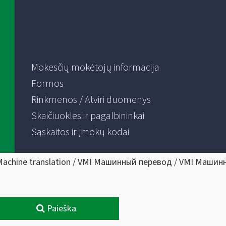
Mokesčių mokėtojų informacija
Formos
Rinkmenos / Atviri duomenys
Skaičiuoklės ir pagalbininkai
Sąskaitos ir įmokų kodai
Machine translation / VMI Машинный перевод / VMI Машин
Paieška