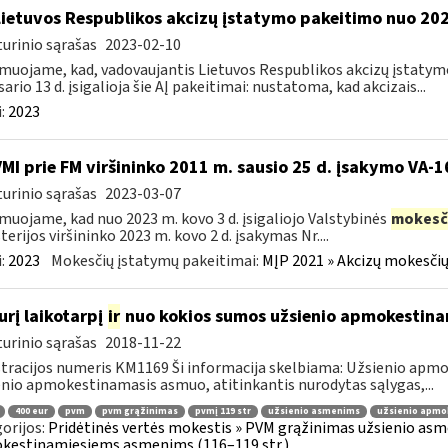
Lietuvos Respublikos akcizų įstatymo pakeitimo nuo 202
urinio sąrašas
2023-02-10
muojame, kad, vadovaujantis Lietuvos Respublikos akcizų įstatymo 
sario 13 d. įsigalioja šie AĮ pakeitimai: nustatoma, kad akcizais...
:
2023
VMI prie FM viršininko 2011 m. sausio 25 d. įsakymo VA-
urinio sąrašas
2023-03-07
muojame, kad nuo 2023 m. kovo 3 d. įsigaliojo Valstybinės
mokesč
terijos viršininko 2023 m. kovo 2 d. įsakymas Nr....
:
2023
Mokesčių įstatymų pakeitimai:
MĮP 2021 » Akcizų mokesčių
urį laikotarpį
ir
nuo kokios sumos užsienio apmokestin
urinio sąrašas
2018-11-22
tracijos numeris KM1169 Ši informacija skelbiama: Užsienio ap
nio apmokestinamasis asmuo, atitinkantis nurodytas sąlygas,...
400 eur
pvm
pvm grąžinimas
pvmį 119 str
užsienio asmenims
užsienio apmo
orijos:
Pridėtinės vertės mokestis » PVM grąžinimas užsienio asmen
kestinamiesiems asmenims (116–119 str.)