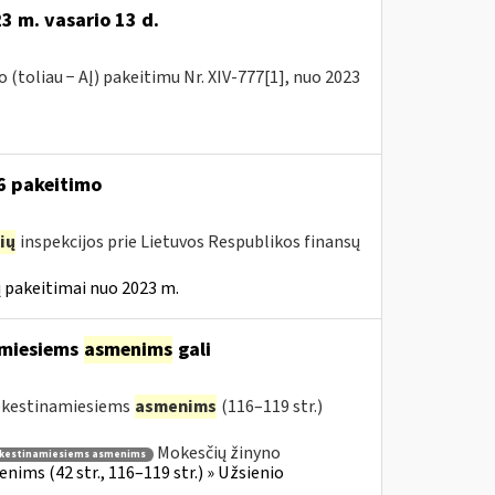
3 m. vasario 13 d.
(toliau − AĮ) pakeitimu Nr. XIV-777[1], nuo 2023
16 pakeitimo
ių
inspekcijos prie Lietuvos Respublikos finansų
 pakeitimai nuo 2023 m.
amiesiems
asmenims
gali
mokestinamiesiems
asmenims
(116–119 str.)
Mokesčių žinyno
kestinamiesiems asmenims
ims (42 str., 116–119 str.) » Užsienio