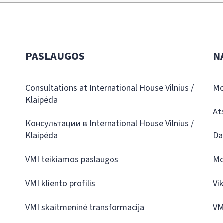
PASLAUGOS
N
Consultations at International House Vilnius /
Mo
Klaipėda
At
Консультации в International House Vilnius /
Klaipėda
Da
VMI teikiamos paslaugos
Mo
VMI kliento profilis
Vi
VMI skaitmeninė transformacija
VM