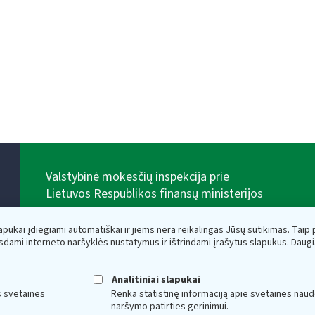
Valstybinė mokesčių inspekcija prie
Lietuvos Respublikos finansų ministerijos
Biudžetinė įstaiga. Juridinio asmens kodas — 188659752,
adresas: Vasario 16-osios g. 14, 01107 Vilnius, Lietuva,
lapukai įdiegiami automatiškai ir jiems nėra reikalingas Jūsų sutikimas. Taip pa
el.paštas:
vmi@vmi.lt
, E. pristatymo dėžutės adresas
sdami interneto naršyklės nustatymus ir ištrindami įrašytus slapukus. Daug
188659752
Duomenys apie Valstybinę mokesčių inspekciją prie
Lietuvos Respublikos finansų ministerijos kaupiami ir
Analitiniai slapukai
saugomi Juridinių asmenų registre
s svetainės
Renka statistinę informaciją apie svetainės naud
naršymo patirties gerinimui.