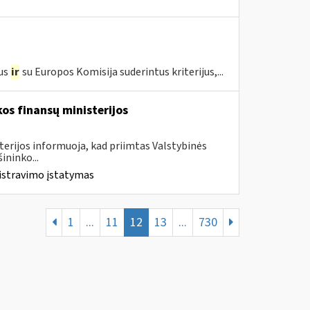
us
ir
su Europos Komisija suderintus kriterijus,...
os finansų ministerijos
terijos informuoja, kad priimtas Valstybinės
ininko...
istravimo įstatymas
1
...
11
12
13
...
730