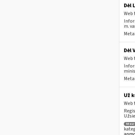
Dėl 
Web t
Infor
m. va
Metai
Dėl 
Web t
Infor
minis
Metai
Už k
Web t
Regis
Užsie
50 eur
kateg
apmo