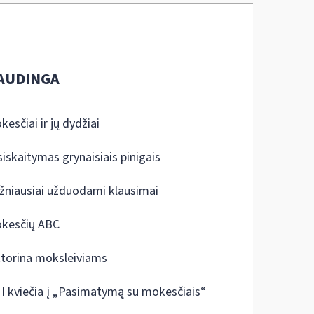
AUDINGA
kesčiai ir jų dydžiai
siskaitymas grynaisiais pinigais
žniausiai užduodami klausimai
kesčių ABC
ktorina moksleiviams
I kviečia į „Pasimatymą su mokesčiais“