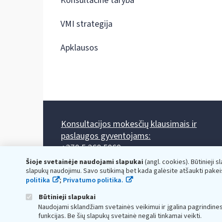
Konsultacinė taryba
VMI strategija
Apklausos
Konsultacijos mokesčių klausimais ir
paslaugos gyventojams:
+370 5 260 5060
Darbo laikas: I-IV 8.00-17.00, V 8.00-15.45.
Šioje svetainėje naudojami slapukai
(angl. cookies). Būtinieji s
Prieššventinę dieną - viena valanda trumpiau.
slapukų naudojimu. Savo sutikimą bet kada galėsite atšaukti pakei
Kiekvieno mėnesio antrą penktadienį 8.00 val. - 12.00 val.
politika
;
Privatumo politika.
Mano VMI
Paklausimas per
Būtinieji slapukai
Naudojami sklandžiam svetainės veikimui ir įgalina pagrindine
funkcijas. Be šių slapukų svetainė negali tinkamai veikti.