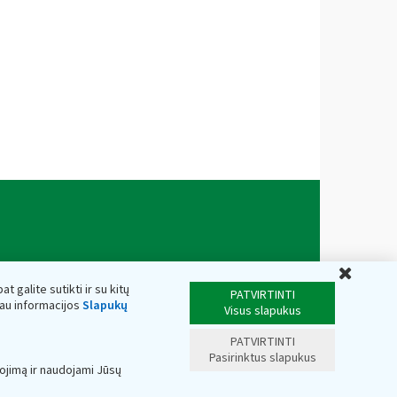
Uždar
t galite sutikti ir su kitų
PATVIRTINTI
iau informacijos
Slapukų
Visus slapukus
PATVIRTINTI
Pasirinktus slapukus
ojimą ir naudojami Jūsų