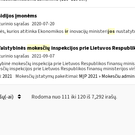
idijos įmonėms
urinio sąrašas
2020-07-20
s, kurios atitinka Ekonomikos
ir
inovacijų ministeri
jos
nustatyt
Valstybinės
mokesčių
inspekcijos prie Lietuvos Respublik
urinio sąrašas
2021-09-07
ybinė mokesčių inspekcija prie Lietuvos Respublikos finansų minis
čių inspekcijos prie Lietuvos Respublikos finansų ministerijos virš
:
2021
Mokesčių įstatymų pakeitimai:
MĮP 2021 » Mokesčiu admin
šų(-ai)
Rodoma nuo 111 iki 120 iš 7,292 irašų.