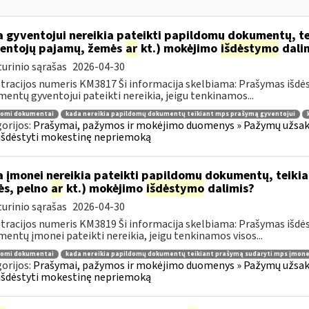
 gyventojui nereikia pateikti papildomų dokumentų, t
entojų pajamų, žemės
ar
kt.) mokėjimo
išdėstymo
dali
urinio sąrašas
2026-04-30
tracijos numeris KM3817 Ši informacija skelbiama: Prašymas išdė
entų gyventojui pateikti nereikia, jeigu tenkinamos...
domi dokumentai
kada nereikia papildomų dokumentų teikiant mps prašymą gyventojui
orijos:
Prašymai, pažymos ir mokėjimo duomenys » Pažymų užsaky
išdėstyti mokestinę nepriemoką
 įmonei nereikia pateikti papildomų dokumentų, teiki
ės, pelno
ar
kt.) mokėjimo
išdėstymo
dalimis?
urinio sąrašas
2026-04-30
tracijos numeris KM3819 Ši informacija skelbiama: Prašymas išdė
entų įmonei pateikti nereikia, jeigu tenkinamos visos...
domi dokumentai
kada nereikia papildomų dokumentų teikiant prašymą sudaryti mps įmone
orijos:
Prašymai, pažymos ir mokėjimo duomenys » Pažymų užsaky
išdėstyti mokestinę nepriemoką