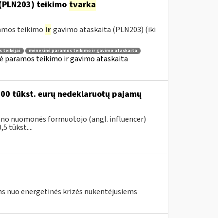
(PLN203) teikimo
tvarka
ramos teikimo
ir
gavimo ataskaita (PLN203) (iki
 teikėjai
mėnesinė paramos teikimo ir gavimo ataskaita
ė paramos teikimo ir gavimo ataskaita
200 tūkst. eurų nedeklaruotų pajamų
vieno nuomonės formuotojo (angl. influencer)
5 tūkst....
s nuo energetinės krizės nukentėjusiems