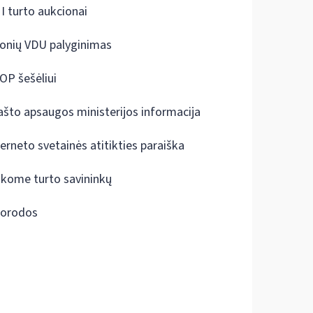
I turto aukcionai
onių VDU palyginimas
OP šešėliui
ašto apsaugos ministerijos informacija
terneto svetainės atitikties paraiška
škome turto savininkų
orodos