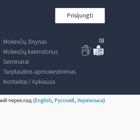
Prisijungti
Mokesčių žinynas
Mokesčių kalendorius
Seminarai
Tarptautinis apmokestinimas
Kontaktai / Apklausa
ний переклад (
English
,
Русский
,
Українська
)