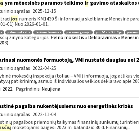
ia
yra mėnesinės paramos teikimo
ir
gavimo ataskaitos 
urinio sąrašas
2025-12-15
traci
jos
numeris KM1430 Ši informacija skelbiama: Mėnesinė pa
01-01) Nuo 2026-01-01...
ma
pelno mokestis
teikimo terminas
paramos gavėjai
pmį 50 str. 3 d. 2 p.
paramos
čių žinyno kategorijos:
Pelno mokestis » Deklaravimas » Mėnesin
203)
krinusi nuomonės formuotoją, VMI nustatė daugiau nei 
urinio sąrašas
2022-04-25
ybinė mokesčių inspekcija (toliau – VMI) informuoja, jog atlikus 
tyvų patikrinimą, asmuo iš individualios veiklos deklaravo apie 200,
:
2022
Pagrindinis:
Naujiena
stinė pagalba nukentėjusiems nuo energetinės krizės
urinio sąrašas
2022-11-04
tinių pagalbos priemonių taikymas finansinių sunkumų turintiem
sčių
mokėtojams baigėsi 2023 m. balandžio 30 d. Finansinių...