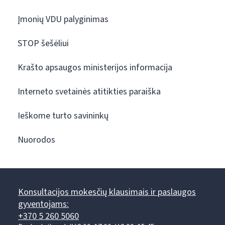
Įmonių VDU palyginimas
STOP šešėliui
Krašto apsaugos ministerijos informacija
Interneto svetainės atitikties paraiška
Ieškome turto savininkų
Nuorodos
Konsultacijos mokesčių klausimais ir paslaugos
gyventojams:
+370 5 260 5060