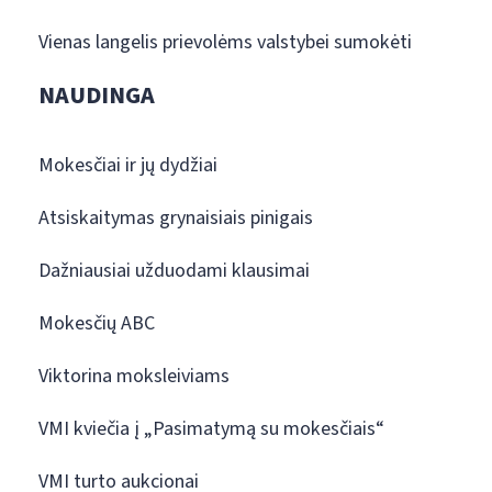
Vienas langelis prievolėms valstybei sumokėti
NAUDINGA
Mokesčiai ir jų dydžiai
Atsiskaitymas grynaisiais pinigais
Dažniausiai užduodami klausimai
Mokesčių ABC
Viktorina moksleiviams
VMI kviečia į „Pasimatymą su mokesčiais“
VMI turto aukcionai