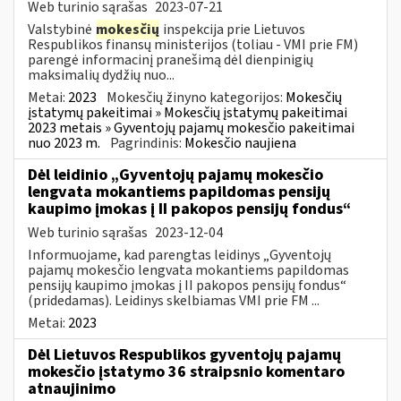
Web turinio sąrašas
2023-07-21
Valstybinė
mokesčių
inspekcija prie Lietuvos
Respublikos finansų ministerijos (toliau - VMI prie FM)
parengė informacinį pranešimą dėl dienpinigių
maksimalių dydžių nuo...
Metai:
2023
Mokesčių žinyno kategorijos:
Mokesčių
įstatymų pakeitimai » Mokesčių įstatymų pakeitimai
2023 metais » Gyventojų pajamų mokesčio pakeitimai
nuo 2023 m.
Pagrindinis:
Mokesčio naujiena
Dėl leidinio „Gyventojų pajamų mokesčio
lengvata mokantiems papildomas pensijų
kaupimo įmokas į II pakopos pensijų fondus“
Web turinio sąrašas
2023-12-04
Informuojame, kad parengtas leidinys „Gyventojų
pajamų mokesčio lengvata mokantiems papildomas
pensijų kaupimo įmokas į II pakopos pensijų fondus“
(pridedamas). Leidinys skelbiamas VMI prie FM ...
Metai:
2023
Dėl Lietuvos Respublikos gyventojų pajamų
mokesčio įstatymo 36 straipsnio komentaro
atnaujinimo