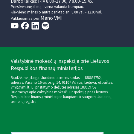
Darbo laikas: I-IV 8.00-17.00, V 8.00-15.45.
Prieššventinę dieną - viena valanda trumpiau.
Kiekvieno mėnesio antrą penktadienį 8.00 val. - 12.00 val.
Mano VMI
Paklausimas per
Valstybinė mokesčių inspekcija prie Lietuvos
Respublikos finansų ministerijos
Biudžetinė įstaiga. Juridinio asmens kodas — 188659752,
adresas: Vasario 16-osios g. 14, 01107 Vilnius, Lietuva, el.paštas:
vmi@vmi.lt
, E. pristatymo dėžutės adresas 188659752
Duomenys apie Valstybinę mokesčių inspekciją prie Lietuvos
Respublikos finansų ministerijos kaupiami ir saugomi Juridinių
asmenų registre