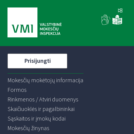
Prisijungti
Mokesčių mokėtojų informacija
Formos
Rinkmenos / Atviri duomenys
Skaičiuoklės ir pagalbininkai
Sąskaitos ir įmokų kodai
Mokesčių žinynas