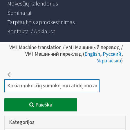
Mokesčių kalendorius
Seminarai
Tarptautinis apmokestinimas
Kontaktai / Apklausa
VMI Machine translation / VMI Машинный перевод /
VMI Машинний переклад (
English
,
Русский
,
Українська
)
Paieška
Kategorijos