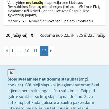
Valstybinė
mokesčių
inspekcija prie Lietuvos
Respublikos finansų ministerijos (toliau — VMI prie FM),
siekdama užtikrinti vienodą Lietuvos Respublikos
gyventojų pajamų...
Metai:
2023
Mokesčiai:
Gyventojų pajamų mokestis
20 Įrašų(-ai)
Rodoma nuo 221 iki 225 iš 225 irašų.
1
...
10
11
12
Uždaryti
Šioje svetainėje naudojami slapukai
(angl.
cookies). Būtinieji slapukai įdiegiami automatiškai
ir jiems nėra reikalingas Jūsų sutikimas. Taip pat
galite sutikti ir su kitų slapukų naudojimu. Savo
sutikimą bet kada galėsite atšaukti pakeisdami
interneto naršyklės nustatymus ir ištrindami