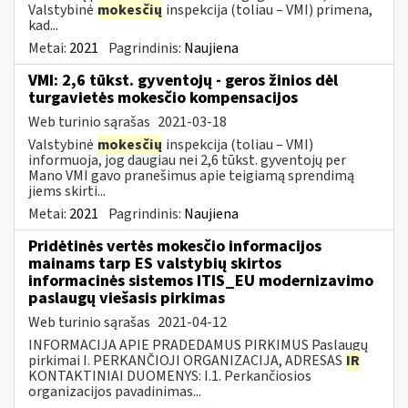
Valstybinė
mokesčių
inspekcija (toliau – VMI) primena,
kad...
Metai:
2021
Pagrindinis:
Naujiena
VMI: 2,6 tūkst. gyventojų - geros žinios dėl
turgavietės mokesčio kompensacijos
Web turinio sąrašas
2021-03-18
Valstybinė
mokesčių
inspekcija (toliau – VMI)
informuoja, jog daugiau nei 2,6 tūkst. gyventojų per
Mano VMI gavo pranešimus apie teigiamą sprendimą
jiems skirti...
Metai:
2021
Pagrindinis:
Naujiena
Pridėtinės vertės mokesčio informacijos
mainams tarp ES valstybių skirtos
informacinės sistemos ITIS_EU modernizavimo
paslaugų viešasis pirkimas
Web turinio sąrašas
2021-04-12
INFORMACIJA APIE PRADEDAMUS PIRKIMUS Paslaugų
pirkimai I. PERKANČIOJI ORGANIZACIJA, ADRESAS
IR
KONTAKTINIAI DUOMENYS: I.1. Perkančiosios
organizacijos pavadinimas...