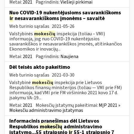
Metai:
2021
Pagrindinis:
Viešieji pirkimai
Nuo COVID-19 nukentėjusioms savarankiškoms
ir
nesavarankiškoms įmonėms – savaitė
Web turinio sąrašas
2021-05-26
Valstybinės
mokesčių
inspekcija (toliau – VMI)
informuoja, jog nuo COVID-19 nukentėjusios
savarankiškos ir nesavarankiškos įmonės, atitinkančios
Ekonomikos ir inovacijų...
Metai:
2021
Pagrindinis:
Naujiena
Dėl teisės akto pakeitimo
Web turinio sąrašas
2021-03-30
Valstybinė
mokesčių
inspekcija prie Lietuvos
Respublikos finansų ministerijos (toliau ― VMI prie FM)
informuoja, kad VMI prie FM viršininko 2021 kovo 17 d.
įsakymu VA-19...
Metai:
2021
Mokesčių įstatymų pakeitimai:
MĮP 2021 »
Mokesčiu administravimo įstatymas
Informacinis pranešimas dėl Lietuvos
Respublikos
mokesčių
administravimo
įstatymo...55 straipsnio
ir
55-1 straipsnio 7