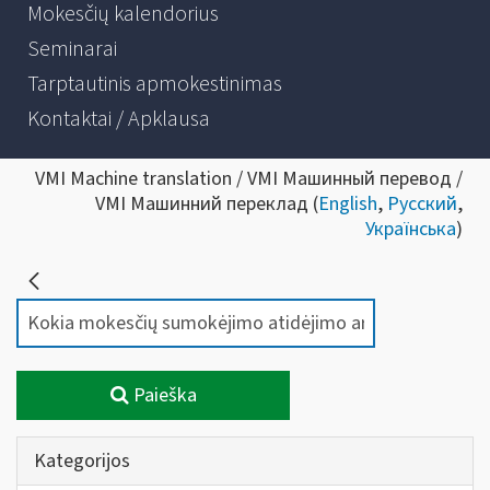
Mokesčių kalendorius
Seminarai
Tarptautinis apmokestinimas
Kontaktai / Apklausa
VMI Machine translation / VMI Машинный перевод /
VMI Машинний переклад (
English
,
Русский
,
Українська
)
Paieška
Kategorijos