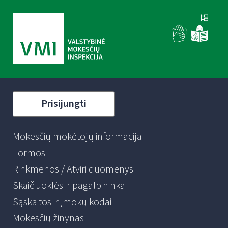
Prisijungti
Mokesčių mokėtojų informacija
Formos
Rinkmenos / Atviri duomenys
Skaičiuoklės ir pagalbininkai
Sąskaitos ir įmokų kodai
Mokesčių žinynas