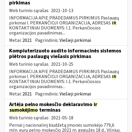
pirkimas
Web turinio sąrašas
2021-10-13
INFORMACIJA APIE PRADEDAMUS PIRKIMUS Paslaugų
pirkimai I. PERKANČIOJI ORGANIZACIJA, ADRESAS
IR
KONTAKTINIAI DUOMENYS: I.1. Perkančiosios
organizacijos pavadinimas...
Metai:
2021
Pagrindinis:
Viešieji pirkimai
Kompiuterizuoto audito informacinės sistemos
plėtros paslaugų viešasis pirkimas
Web turinio sąrašas
2021-10-25
INFORMACIJA APIE PRADEDAMUS PIRKIMUS Paslaugų
pirkimai I. PERKANČIOJI ORGANIZACIJA, ADRESAS
IR
KONTAKTINIAI DUOMENYS: I.1. Perkančiosios
organizacijos pavadinimas...
Metai:
2021
Pagrindinis:
Viešieji pirkimai
Artėja pelno mokesčio deklaravimo
ir
sumokėjimo
terminas
Web turinio sąrašas
2021-05-18
Pernai į nacionalinį biudžetą įmonės sumokėjo 779,6
mln. eurų pelno mokesčio 2021 m. gegužės 18 d., Vilnius.