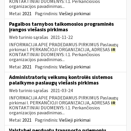
KONTAKTINIAI DUOMENYS: I.1. Perkančiosios
organizacijos pavadinimas...
Metai:
2021
Pagrindinis:
Viešieji pirkimai
Pagalbos tarnybos taikomosios programinės
įrangos viešasis pirkimas
Web turinio sąrašas
2021-11-22
INFORMACIJA APIE PRADEDAMUS PIRKIMUS Paslaugų
pirkimai I. PERKANČIOJI ORGANIZACIJA, ADRESAS
IR
KONTAKTINIAI DUOMENYS: I.1. Perkančiosios
organizacijos pavadinimas...
Metai:
2021
Pagrindinis:
Viešieji pirkimai
Administratorių veiksmų kontrolės sistemos
palaikymo paslaugų viešasis pirkimas
Web turinio sąrašas
2021-03-24
INFORMACIJA APIE PRADEDAMUS PIRKIMUS Paslaugų
pirkimai I. PERKANČIOJI ORGANIZACIJA, ADRESAS
IR
KONTAKTINIAI DUOMENYS: I.1. Perkančiosios
organizacijos pavadinimas...
Metai:
2021
Pagrindinis:
Viešieji pirkimai
Valstybei perduotų transporto priemonių