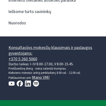
Interneto svetainės atitikties paraiška
Ieškome turto savininkų
Nuorodos
Konsultacijos mokesčių klausimais ir paslaugos
gyventojams:
+370 5 260 5060
Darbo laikas: I-IV 8.00-17.00, V 8.00-15.45.
Prieššventinę dieną - viena valanda trumpiau.
Kiekvieno mėnesio antrą penktadienį 8.00 val. - 12.00 val.
Mano VMI
Paklausimas per