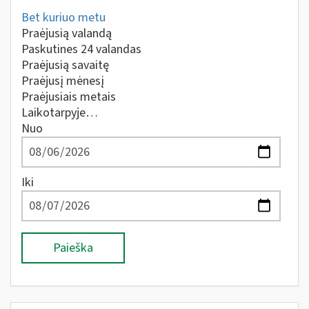
Bet kuriuo metu
Praėjusią valandą
Paskutines 24 valandas
Praėjusią savaitę
Praėjusį mėnesį
Praėjusiais metais
Laikotarpyje…
Nuo
Iki
Paieška