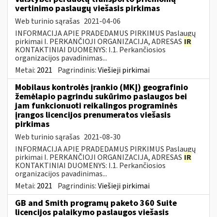
vertinimo paslaugų viešasis pirkimas
Web turinio sąrašas
2021-04-06
INFORMACIJA APIE PRADEDAMUS PIRKIMUS Paslaugų
pirkimai I. PERKANČIOJI ORGANIZACIJA, ADRESAS
IR
KONTAKTINIAI DUOMENYS: I.1. Perkančiosios
organizacijos pavadinimas...
Metai:
2021
Pagrindinis:
Viešieji pirkimai
Mobilaus kontrolės įrankio (MKĮ) geografinio
žemėlapio pagrindu sukūrimo paslaugos bei
jam funkcionuoti reikalingos programinės
įrangos licencijos prenumeratos viešasis
pirkimas
Web turinio sąrašas
2021-08-30
INFORMACIJA APIE PRADEDAMUS PIRKIMUS Paslaugų
pirkimai I. PERKANČIOJI ORGANIZACIJA, ADRESAS
IR
KONTAKTINIAI DUOMENYS: I.1. Perkančiosios
organizacijos pavadinimas...
Metai:
2021
Pagrindinis:
Viešieji pirkimai
GB and Smith programų paketo 360 Suite
licencijos palaikymo paslaugos viešasis