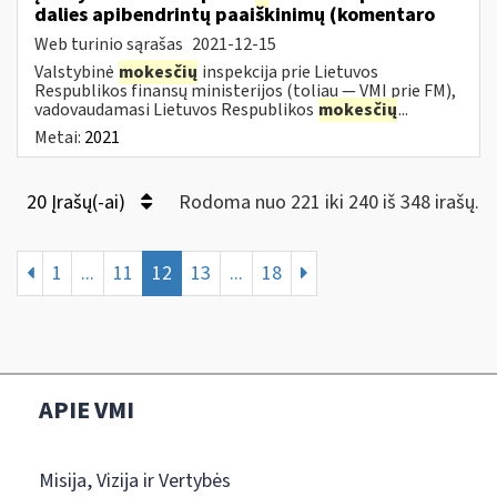
dalies apibendrintų paaiškinimų (komentaro
Web turinio sąrašas
2021-12-15
Valstybinė
mokesčių
inspekcija prie Lietuvos
Respublikos finansų ministerijos (toliau — VMI prie FM),
vadovaudamasi Lietuvos Respublikos
mokesčių
...
Metai:
2021
20 Įrašų(-ai)
Rodoma nuo 221 iki 240 iš 348 irašų.
1
...
11
12
13
...
18
APIE VMI
Misija, Vizija ir Vertybės