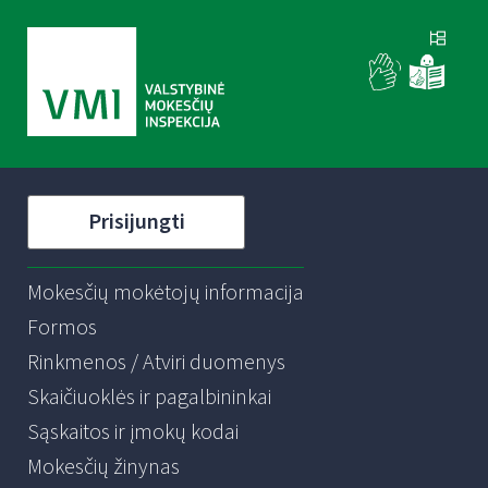
Prisijungti
Mokesčių mokėtojų informacija
Formos
Rinkmenos / Atviri duomenys
Skaičiuoklės ir pagalbininkai
Sąskaitos ir įmokų kodai
Mokesčių žinynas