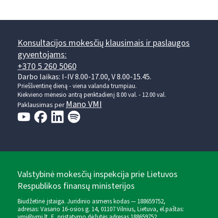
Konsultacijos mokesčių klausimais ir paslaugos
gyventojams:
+370 5 260 5060
Darbo laikas: I-IV 8.00-17.00, V 8.00-15.45.
Prieššventinę dieną - viena valanda trumpiau.
Kiekvieno mėnesio antrą penktadienį 8.00 val. - 12.00 val.
Mano VMI
Paklausimas per
Valstybinė mokesčių inspekcija prie Lietuvos
Respublikos finansų ministerijos
Biudžetinė įstaiga. Juridinio asmens kodas — 188659752,
adresas: Vasario 16-osios g. 14, 01107 Vilnius, Lietuva, el.paštas:
vmi@vmi.lt
, E. pristatymo dėžutės adresas 188659752