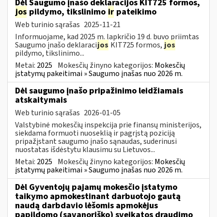
Dėl Saugumo įnašo deklaracijos KIT725 formos,
jos
pildymo, tikslinimo
ir
pateikimo
Web turinio sąrašas
2025-11-21
Informuojame, kad 2025 m. lapkričio 19 d. buvo priimtas
Saugumo įnašo deklaraci
jos
KIT725 formos,
jos
pildymo, tikslinimo...
Metai:
2025
Mokesčių žinyno kategorijos:
Mokesčių
įstatymų pakeitimai » Saugumo įnašas nuo 2026 m.
Dėl saugumo įnašo pripažinimo leidžiamais
atskaitymais
Web turinio sąrašas
2026-01-05
Valstybinė mokesčių inspekcija prie finansų ministerijos,
siekdama formuoti nuoseklią ir pagrįstą poziciją
pripažįstant saugumo įnašo sąnaudas, suderinusi
nuostatas išdėstytu klausimu su Lietuvos...
Metai:
2025
Mokesčių žinyno kategorijos:
Mokesčių
įstatymų pakeitimai » Saugumo įnašas nuo 2026 m.
Dėl Gyventojų pajamų mokesčio įstatymo
taikymo apmokestinant darbuotojo gautą
naudą darbdavio lėšomis apmokėjus
papildomo (savanoriško) sveikatos draudimo