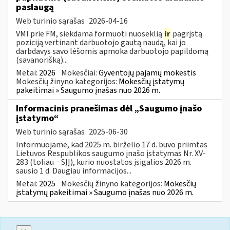
paslaugą
Web turinio sąrašas
2026-04-16
VMI prie FM, siekdama formuoti nuoseklią
ir
pagrįstą
poziciją vertinant darbuotojo gautą naudą, kai jo
darbdavys savo lėšomis apmoka darbuotojo papildomą
(savanorišką)...
Metai:
2026
Mokesčiai:
Gyventojų pajamų mokestis
Mokesčių žinyno kategorijos:
Mokesčių įstatymų
pakeitimai » Saugumo įnašas nuo 2026 m.
Informacinis pranešimas dėl „Saugumo įnašo
įstatymo“
Web turinio sąrašas
2025-06-30
Informuojame, kad 2025 m. birželio 17 d. buvo priimtas
Lietuvos Respublikos saugumo įnašo įstatymas Nr. XV-
283 (toliau − SĮĮ), kurio nuostatos įsigalios 2026 m.
sausio 1 d. Daugiau informacijos...
Metai:
2025
Mokesčių žinyno kategorijos:
Mokesčių
įstatymų pakeitimai » Saugumo įnašas nuo 2026 m.