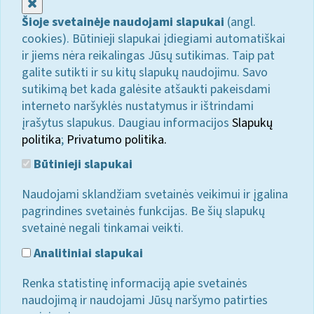
Uždaryti
Šioje svetainėje naudojami slapukai
(angl.
cookies). Būtinieji slapukai įdiegiami automatiškai
ir jiems nėra reikalingas Jūsų sutikimas. Taip pat
galite sutikti ir su kitų slapukų naudojimu. Savo
sutikimą bet kada galėsite atšaukti pakeisdami
interneto naršyklės nustatymus ir ištrindami
įrašytus slapukus. Daugiau informacijos
Slapukų
politika
;
Privatumo politika.
Būtinieji slapukai
Naudojami sklandžiam svetainės veikimui ir įgalina
pagrindines svetainės funkcijas. Be šių slapukų
svetainė negali tinkamai veikti.
Analitiniai slapukai
Renka statistinę informaciją apie svetainės
naudojimą ir naudojami Jūsų naršymo patirties