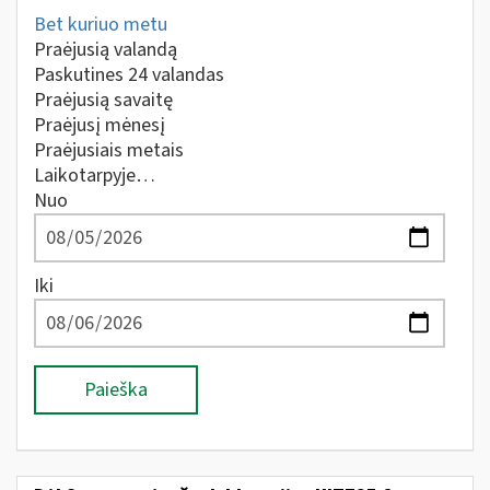
Bet kuriuo metu
Praėjusią valandą
Paskutines 24 valandas
Praėjusią savaitę
Praėjusį mėnesį
Praėjusiais metais
Laikotarpyje…
Nuo
Iki
Paieška