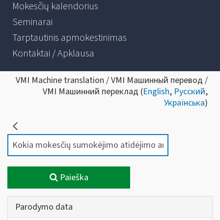
Mokesčių kalendorius
Seminarai
Tarptautinis apmokestinimas
Kontaktai / Apklausa
VMI Machine translation / VMI Машинный перевод /
VMI Машинний переклад (
English
,
Русский
,
Українська
)
Paieška
Parodymo data