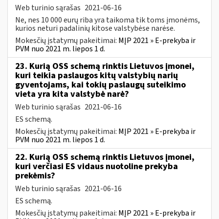
Web turinio sąrašas
2021-06-16
Ne, nes 10 000 eurų riba yra taikoma tik toms įmonėms,
kurios neturi padalinių kitose valstybėse narėse.
Mokesčių įstatymų pakeitimai:
MĮP 2021 » E-prekyba ir
PVM nuo 2021 m. liepos 1 d.
23. Kurią OSS schemą rinktis Lietuvos įmonei,
kuri teikia paslaugos kitų valstybių narių
gyventojams, kai tokių paslaugų suteikimo
vieta yra kita valstybė narė?
Web turinio sąrašas
2021-06-16
ES schemą.
Mokesčių įstatymų pakeitimai:
MĮP 2021 » E-prekyba ir
PVM nuo 2021 m. liepos 1 d.
22. Kurią OSS schemą rinktis Lietuvos įmonei,
kuri verčiasi ES vidaus nuotoline prekyba
prekėmis?
Web turinio sąrašas
2021-06-16
ES schemą.
Mokesčių įstatymų pakeitimai:
MĮP 2021 » E-prekyba ir