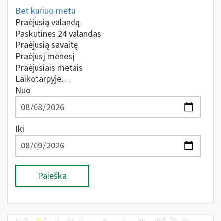
Bet kuriuo metu
Praėjusią valandą
Paskutines 24 valandas
Praėjusią savaitę
Praėjusį mėnesį
Praėjusiais metais
Laikotarpyje…
Nuo
Iki
Paieška