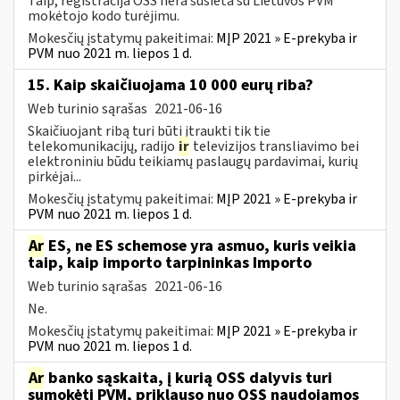
Taip, registracija OSS nėra susieta su Lietuvos PVM
mokėtojo kodo turėjimu.
Mokesčių įstatymų pakeitimai:
MĮP 2021 » E-prekyba ir
PVM nuo 2021 m. liepos 1 d.
15. Kaip skaičiuojama 10 000 eurų riba?
Web turinio sąrašas
2021-06-16
Skaičiuojant ribą turi būti įtraukti tik tie
telekomunikacijų, radijo
ir
televizijos transliavimo bei
elektroniniu būdu teikiamų paslaugų pardavimai, kurių
pirkėjai...
Mokesčių įstatymų pakeitimai:
MĮP 2021 » E-prekyba ir
PVM nuo 2021 m. liepos 1 d.
Ar
ES, ne ES schemose yra asmuo, kuris veikia
taip, kaip importo tarpininkas Importo
Web turinio sąrašas
2021-06-16
Ne.
Mokesčių įstatymų pakeitimai:
MĮP 2021 » E-prekyba ir
PVM nuo 2021 m. liepos 1 d.
Ar
banko sąskaita, į kurią OSS dalyvis turi
sumokėti PVM, priklauso nuo OSS naudojamos