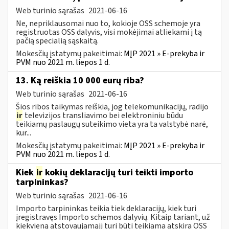
Web turinio sąrašas
2021-06-16
Ne, nepriklausomai nuo to, kokioje OSS schemoje yra
registruotas OSS dalyvis, visi mokėjimai atliekami į tą
pačią specialią sąskaitą.
Mokesčių įstatymų pakeitimai:
MĮP 2021 » E-prekyba ir
PVM nuo 2021 m. liepos 1 d.
13. Ką reiškia 10 000 eurų riba?
Web turinio sąrašas
2021-06-16
Šios ribos taikymas reiškia, jog telekomunikacijų, radijo
ir
televizijos transliavimo bei elektroniniu būdu
teikiamų paslaugų suteikimo vieta yra ta valstybė narė,
kur...
Mokesčių įstatymų pakeitimai:
MĮP 2021 » E-prekyba ir
PVM nuo 2021 m. liepos 1 d.
Kiek
ir
kokių deklaracijų turi teikti importo
tarpininkas?
Web turinio sąrašas
2021-06-16
Importo tarpininkas teikia tiek deklaracijų, kiek turi
įregistravęs Importo schemos dalyvių. Kitaip tariant, už
kiekvieną atstovaujamąjį turi būti teikiama atskira OSS