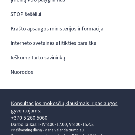
STOP šešėliui
Krašto apsaugos ministerijos informacija
Interneto svetainės atitikties paraiška
Ieškome turto savininkų
Nuorodos
Konsultacijos mokesčių klausimais ir paslaugos
gyventojams:
+370 5 260 5060
Darbo laikas: I-IV 8.00-17.00, V 8.00-15.45.
Prieššventinę dieną - viena valanda trumpiau.