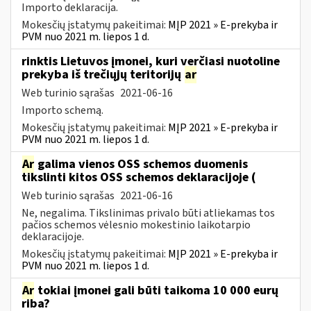
Importo deklaracija.
Mokesčių įstatymų pakeitimai:
MĮP 2021 » E-prekyba ir
PVM nuo 2021 m. liepos 1 d.
rinktis Lietuvos įmonei, kuri verčiasi nuotoline
prekyba iš trečiųjų teritorijų
ar
Web turinio sąrašas
2021-06-16
Importo schemą.
Mokesčių įstatymų pakeitimai:
MĮP 2021 » E-prekyba ir
PVM nuo 2021 m. liepos 1 d.
Ar
galima vienos OSS schemos duomenis
tikslinti kitos OSS schemos deklaracijoje (
Web turinio sąrašas
2021-06-16
Ne, negalima. Tikslinimas privalo būti atliekamas tos
pačios schemos vėlesnio mokestinio laikotarpio
deklaracijoje.
Mokesčių įstatymų pakeitimai:
MĮP 2021 » E-prekyba ir
PVM nuo 2021 m. liepos 1 d.
Ar
tokiai įmonei gali būti taikoma 10 000 eurų
riba?