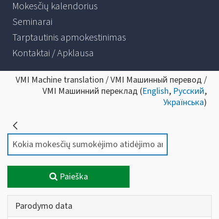
Mokesčių kalendorius
Seminarai
Tarptautinis apmokestinimas
Kontaktai / Apklausa
VMI Machine translation / VMI Машинный перевод /
VMI Машинний переклад (
English
,
Русский
,
Українська
)
Paieška
Parodymo data