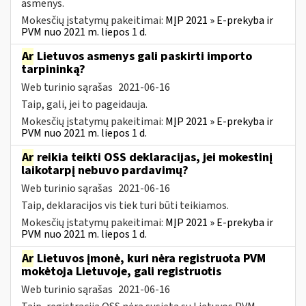
asmenys.
Mokesčių įstatymų pakeitimai:
MĮP 2021 » E-prekyba ir
PVM nuo 2021 m. liepos 1 d.
Ar
Lietuvos asmenys gali paskirti importo
tarpininką?
Web turinio sąrašas
2021-06-16
Taip, gali, jei to pageidauja.
Mokesčių įstatymų pakeitimai:
MĮP 2021 » E-prekyba ir
PVM nuo 2021 m. liepos 1 d.
Ar
reikia teikti OSS deklaracijas, jei mokestinį
laikotarpį nebuvo pardavimų?
Web turinio sąrašas
2021-06-16
Taip, deklaracijos vis tiek turi būti teikiamos.
Mokesčių įstatymų pakeitimai:
MĮP 2021 » E-prekyba ir
PVM nuo 2021 m. liepos 1 d.
Ar
Lietuvos įmonė, kuri nėra registruota PVM
mokėtoja Lietuvoje, gali registruotis
Web turinio sąrašas
2021-06-16