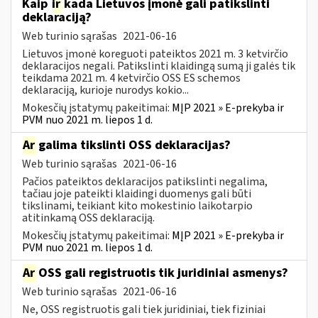
Kaip
ir
kada Lietuvos įmonė gali patikslinti
deklaraciją?
Web turinio sąrašas
2021-06-16
Lietuvos įmonė koreguoti pateiktos 2021 m. 3 ketvirčio
deklaracijos negali. Patikslinti klaidingą sumą ji galės tik
teikdama 2021 m. 4 ketvirčio OSS ES schemos
deklaraciją, kurioje nurodys kokio...
Mokesčių įstatymų pakeitimai:
MĮP 2021 » E-prekyba ir
PVM nuo 2021 m. liepos 1 d.
Ar
galima tikslinti OSS deklaracijas?
Web turinio sąrašas
2021-06-16
Pačios pateiktos deklaracijos patikslinti negalima,
tačiau joje pateikti klaidingi duomenys gali būti
tikslinami, teikiant kito mokestinio laikotarpio
atitinkamą OSS deklaraciją.
Mokesčių įstatymų pakeitimai:
MĮP 2021 » E-prekyba ir
PVM nuo 2021 m. liepos 1 d.
Ar
OSS gali registruotis tik juridiniai asmenys?
Web turinio sąrašas
2021-06-16
Ne, OSS registruotis gali tiek juridiniai, tiek fiziniai