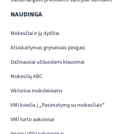
NAUDINGA
Mokesčiai ir jų dydžiai
Atsiskaitymas grynaisiais pinigais
Dažniausiai užduodami klausimai
Mokesčių ABC
Viktorina moksleiviams
VMI kviečia į „Pasimatymą su mokesčiais“
VMI turto aukcionai
Įmonių VDU palyginimas