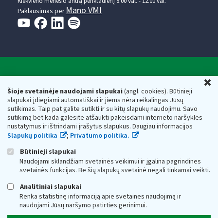
Kiekvieno mėnesio antrą penktadienį 8.00 val. - 12.00 val.
Mano VMI
Paklausimas per
Valstybinė mokesčių inspekcija prie Lietuvos
U
Respublikos finansų ministerijos
Šioje svetainėje naudojami slapukai
(angl. cookies). Būtinieji
slapukai įdiegiami automatiškai ir jiems nėra reikalingas Jūsų
Biudžetinė įstaiga. Juridinio asmens kodas — 188659752,
sutikimas. Taip pat galite sutikti ir su kitų slapukų naudojimu. Savo
adresas: Vasario 16-osios g. 14, 01107 Vilnius, Lietuva, el.paštas:
sutikimą bet kada galėsite atšaukti pakeisdami interneto naršyklės
vmi@vmi.lt
, E. pristatymo dėžutės adresas 188659752
nustatymus ir ištrindami įrašytus slapukus. Daugiau informacijos
Duomenys apie Valstybinę mokesčių inspekciją prie Lietuvos
Slapukų politika
;
Privatumo politika.
Respublikos finansų ministerijos kaupiami ir saugomi Juridinių
asmenų registre
Būtinieji slapukai
Naudojami sklandžiam svetainės veikimui ir įgalina pagrindines
svetainės funkcijas. Be šių slapukų svetainė negali tinkamai veikti.
Analitiniai slapukai
Renka statistinę informaciją apie svetainės naudojimą ir
naudojami Jūsų naršymo patirties gerinimui.