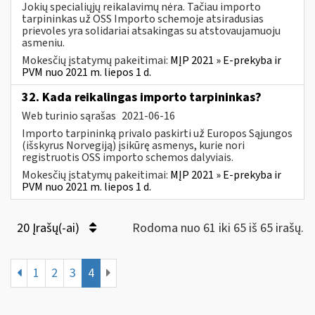
Jokių specialiųjų reikalavimų nėra. Tačiau importo
tarpininkas už OSS Importo schemoje atsiradusias
prievoles yra solidariai atsakingas su atstovaujamuoju
asmeniu.
Mokesčių įstatymų pakeitimai:
MĮP 2021 » E-prekyba ir
PVM nuo 2021 m. liepos 1 d.
32. Kada reikalingas importo tarpininkas?
Web turinio sąrašas
2021-06-16
Importo tarpininką privalo paskirti už Europos Sąjungos
(išskyrus Norvegiją) įsikūrę asmenys, kurie nori
registruotis OSS importo schemos dalyviais.
Mokesčių įstatymų pakeitimai:
MĮP 2021 » E-prekyba ir
PVM nuo 2021 m. liepos 1 d.
20 Įrašų(-ai)
Rodoma nuo 61 iki 65 iš 65 irašų.
1
2
3
4