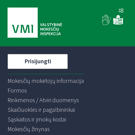
Prisijungti
Mokesčių mokėtojų informacija
Formos
Rinkmenos / Atviri duomenys
Skaičiuoklės ir pagalbininkai
Sąskaitos ir įmokų kodai
Mokesčių žinynas