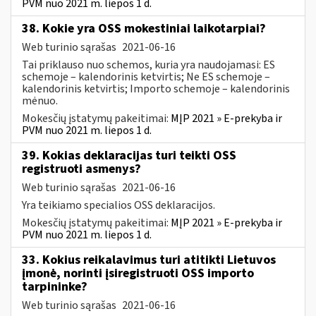
PVM nuo 2021 m. liepos 1 d.
38. Kokie yra OSS mokestiniai laikotarpiai?
Web turinio sąrašas
2021-06-16
Tai priklauso nuo schemos, kuria yra naudojamasi: ES
schemoje – kalendorinis ketvirtis; Ne ES schemoje –
kalendorinis ketvirtis; Importo schemoje – kalendorinis
mėnuo.
Mokesčių įstatymų pakeitimai:
MĮP 2021 » E-prekyba ir
PVM nuo 2021 m. liepos 1 d.
39. Kokias deklaracijas turi teikti OSS
registruoti asmenys?
Web turinio sąrašas
2021-06-16
Yra teikiamo specialios OSS deklaracijos.
Mokesčių įstatymų pakeitimai:
MĮP 2021 » E-prekyba ir
PVM nuo 2021 m. liepos 1 d.
33. Kokius reikalavimus turi atitikti Lietuvos
įmonė, norinti įsiregistruoti OSS importo
tarpininke?
Web turinio sąrašas
2021-06-16