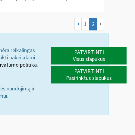
1
2
 nėra reikalingas
PATVIRTINTI
aukti pakeisdami
Visus slapukus
ivatumo politika.
PATVIRTINTI
Pasirinktus slapukus
nės naudojimą ir
mui.