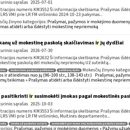
urinio sąrašas
2025-07-01
tracijos numeris KM3552 Ši informacija skelbiama: Prašymas išdė
 LRS VMI prie LR FM viršininko 2024-10-23 įsakymas...
čių žinyno kategorijos:
Prašymai, pažymos ir mokėjimo duomenys
mas atidėti arba išdėstyti mokestinę nepriemoką
kanų už mokestinę paskolą skaičiavimas
ir
jų dydžiai
urinio sąrašas
2026-07-30
tracijos numeris KM2632 Ši informacija skelbiama: Prašymas išdė
kestinę paskolą dėl mokesčių nepriemokų Už suteiktą...
Mokesčių žinyno kategor
anos
mokestinės paskolos palūkanos
palūkanų dydis
s ir atleidimas nuo jų (96-100 str., 138-143 str.)
Prašymai, pažymo
mų teikimas » Prašymas atidėti arba išdėstyti mokestinę neprie
 pasitikrinti
ir
susimokėti įmokas pagal mokestinės pask
urinio sąrašas
2025-10-03
tracijos numeris KM3553 Ši informacija skelbiama: Prašymas išdė
 LRS VMI prie LR FM viršininko, Muitinės departamento...
moka
įmoka už paskolos sutartį
susimokėti per mano vmį mokestinės paskolos įmokas
orijos:
Prašymai, pažymos ir mokėjimo duomenys » Pažymų užsaky