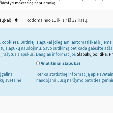
išdėstyti mokestinę nepriemoką
šų(-ai)
Rodoma nuo 11 iki 17 iš 17 irašų.
. cookies). Būtinieji slapukai įdiegiami automatiškai ir jiems
u kitų slapukų naudojimu. Savo sutikimą bet kada galėsite atš
i įrašytus slapukus. Daugiau informacijos
Slapukų politika
;
Pr
Analitiniai slapukai
įgalina
Renka statistinę informaciją apie svetai
ukų svetainė
naudojami Jūsų naršymo patirties gerini