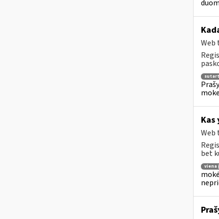
duome
Kada
Web t
Regis
pasko
sutar
Prašy
moke
Kas 
Web t
Regis
bet k
viena
mokėj
nepr
Praš