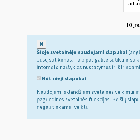
arba 
10 Įra
Uždaryti
Šioje svetainėje naudojami slapukai
(angl
Jūsų sutikimas. Taip pat galite sutikti ir s
interneto naršyklės nustatymus ir ištrindam
Būtinieji slapukai
Naudojami sklandžiam svetainės veikimui ir 
pagrindines svetainės funkcijas. Be šių slap
negali tinkamai veikti.