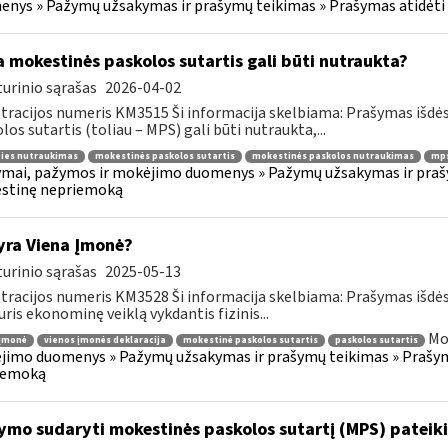
nys » Pažymų užsakymas ir prašymų teikimas » Prašymas atidėti
 mokestinės paskolos sutartis gali būti nutraukta?
urinio sąrašas
2026-04-02
tracijos numeris KM3515 Ši informacija skelbiama: Prašymas išdė
los sutartis (toliau – MPS) gali būti nutraukta,...
ties nutraukimas
mokestinės paskolos sutartis
mokestinės paskolos nutraukimas
mps
mai, pažymos ir mokėjimo duomenys » Pažymų užsakymas ir prašym
stinę nepriemoką
yra Viena Įmonė?
urinio sąrašas
2025-05-13
tracijos numeris KM3528 Ši informacija skelbiama: Prašymas išdė
uris ekonominę veiklą vykdantis fizinis...
Mo
 įmonė
vienos įmonės deklaracija
mokestinė paskolos sutartis
paskolos sutartis
imo duomenys » Pažymų užsakymas ir prašymų teikimas » Prašyma
iemoką
ymo sudaryti mokestinės paskolos sutartį (MPS) pateik