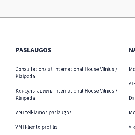
PASLAUGOS
N
Consultations at International House Vilnius /
Mo
Klaipėda
At
Консультации в International House Vilnius /
Klaipėda
Da
VMI teikiamos paslaugos
Mo
VMI kliento profilis
Vi