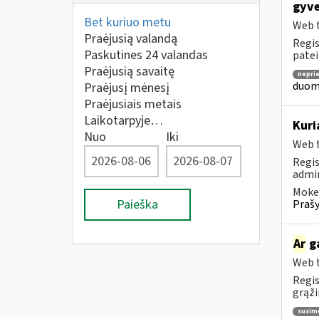
gyve
Bet kuriuo metu
Web t
Praėjusią valandą
Regis
Paskutines 24 valandas
patei
Praėjusią savaitę
nepri
duome
Praėjusį mėnesį
Praėjusiais metais
Laikotarpyje…
Kuri
Nuo
Iki
Web t
Regis
admin
Mokes
Paieška
Prašy
Ar
ga
Web t
Regis
grąži
susim