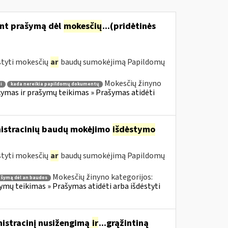
ant prašymą dėl
mokesčių
...(pridėtinės
styti mokesčių
ar
baudų sumokėjimą Papildomų
Mokesčių žinyno
i
kada nereikia papildomų dokumentų
mas ir prašymų teikimas » Prašymas atidėti
nistracinių baudų mokėjimo
išdėstymo
styti mokesčių
ar
baudų sumokėjimą Papildomų
Mokesčių žinyno kategorijos:
ašymą dėl an baudos
ų teikimas » Prašymas atidėti arba išdėstyti
nistracinį nusižengimą
ir
...grąžintiną