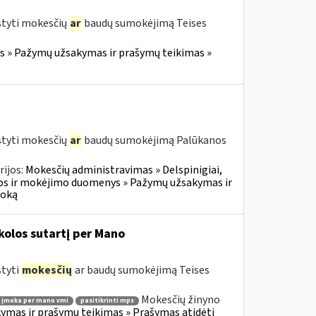
styti mokesčių
ar
baudų sumokėjimą Teises
 » Pažymų užsakymas ir prašymų teikimas »
styti mokesčių
ar
baudų sumokėjimą Palūkanos
ijos:
Mokesčių administravimas » Delspinigiai,
s ir mokėjimo duomenys » Pažymų užsakymas ir
moką
olos sutartį per Mano
styti
mokesčių
ar baudų sumokėjimą Teises
Mokesčių žinyno
įmoka per mano vmi
pasitikrinti mps
mas ir prašymų teikimas » Prašymas atidėti