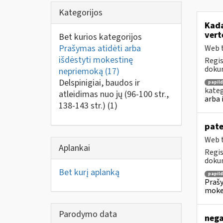
Kategorijos
Kada
vert
Bet kurios kategorijos
Prašymas atidėti arba
Web t
išdėstyti mokestinę
Regis
dokum
nepriemoką
(17)
Delspinigiai, baudos ir
papil
kateg
atleidimas nuo jų (96-100 str.,
arba 
138-143 str.)
(1)
pate
Web t
Aplankai
Regis
dokum
Bet kurį aplanką
papil
Prašy
moke
Parodymo data
nega