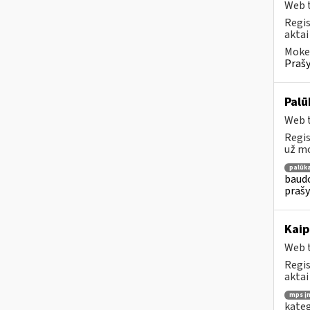
Web t
Regis
aktai
Mokes
Prašy
Palū
Web t
Regis
už mo
palūk
baudo
prašy
Kaip
Web t
Regis
aktai
mps į
kateg