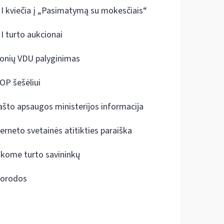
I kviečia į „Pasimatymą su mokesčiais“
I turto aukcionai
onių VDU palyginimas
OP šešėliui
ašto apsaugos ministerijos informacija
terneto svetainės atitikties paraiška
škome turto savininkų
orodos