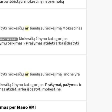
 arba išdėstyti mokestinę nepriemoką
styti mokesčių
ar
baudų sumokėjimą Mokestinės
Mokesčių žinyno kategorijos:
 nutraukimas
ų teikimas » Prašymas atidėti arba išdėstyti
styti mokesčių
ar
baudų sumokėjimą Įmonė yra
kesčių žinyno kategorijos:
Prašymai, pažymos ir
s atidėti arba išdėstyti mokestinę
imas per Mano VMI