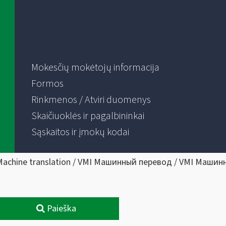
Mokesčių mokėtojų informacija
Formos
Rinkmenos / Atviri duomenys
Skaičiuoklės ir pagalbininkai
Sąskaitos ir įmokų kodai
Machine translation / VMI Машинный перевод / VMI Машин
Paieška