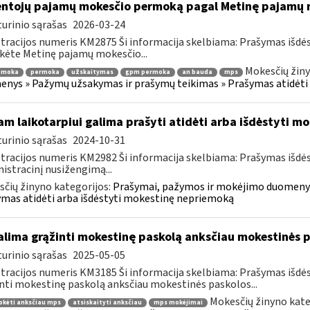
ntojų pajamų mokesčio permoką pagal Metinę pajamų m
urinio sąrašas
2026-03-24
tracijos numeris KM2875 Ši informacija skelbiama: Prašymas išdė
kėte Metinę pajamų mokesčio...
Mokesčių žiny
emoka
permoka
užskaitymas
gpm permoka
an bauda
mps
nys » Pažymų užsakymas ir prašymų teikimas » Prašymas atidėti
am laikotarpiui galima prašyti atidėti arba išdėstyti 
urinio sąrašas
2024-10-31
tracijos numeris KM2982 Ši informacija skelbiama: Prašymas išdė
istracinį nusižengimą...
čių žinyno kategorijos:
Prašymai, pažymos ir mokėjimo duomenys
mas atidėti arba išdėstyti mokestinę nepriemoką
lima grąžinti mokestinę paskolą anksčiau mokestinės p
urinio sąrašas
2025-05-05
tracijos numeris KM3185 Ši informacija skelbiama: Prašymas išdė
nti mokestinę paskolą anksčiau mokestinės paskolos...
Mokesčių žinyno kate
okėti anksčiau mps
atsiskaityti anksčiau
mps mokėjimai