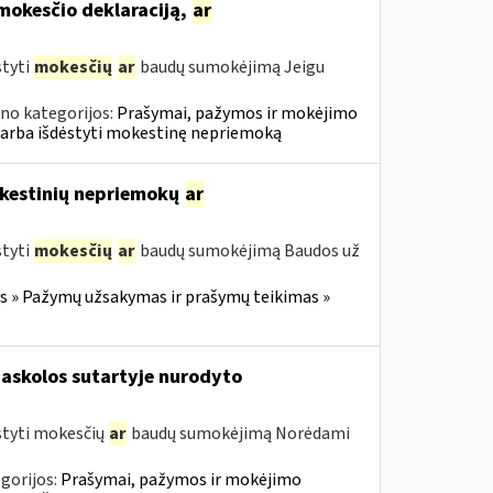
okesčio deklaraciją,
ar
styti
mokesčių
ar
baudų sumokėjimą Jeigu
no kategorijos:
Prašymai, pažymos ir mokėjimo
 arba išdėstyti mokestinę nepriemoką
mokestinių nepriemokų
ar
styti
mokesčių
ar
baudų sumokėjimą Baudos už
 » Pažymų užsakymas ir prašymų teikimas »
askolos sutartyje nurodyto
styti mokesčių
ar
baudų sumokėjimą Norėdami
gorijos:
Prašymai, pažymos ir mokėjimo