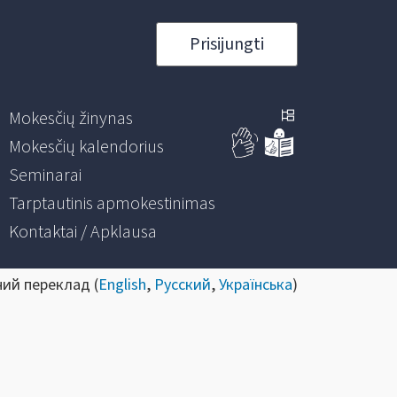
Prisijungti
Mokesčių žinynas
Mokesčių kalendorius
Seminarai
Tarptautinis apmokestinimas
Kontaktai / Apklausa
ний переклад (
English
,
Русский
,
Українська
)