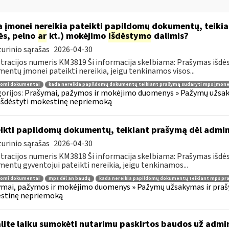
 įmonei nereikia pateikti papildomų dokumentų, teiki
ės, pelno
ar
kt.) mokėjimo
išdėstymo
dalimis?
urinio sąrašas
2026-04-30
tracijos numeris KM3819 Ši informacija skelbiama: Prašymas išdė
entų įmonei pateikti nereikia, jeigu tenkinamos visos...
domi dokumentai
kada nereikia papildomų dokumentų teikiant prašymą sudaryti mps įmone
orijos:
Prašymai, pažymos ir mokėjimo duomenys » Pažymų užsaky
išdėstyti mokestinę nepriemoką
ikti papildomų dokumentų, teikiant prašymą dėl admi
urinio sąrašas
2026-04-30
tracijos numeris KM3818 Ši informacija skelbiama: Prašymas išdė
entų gyventojui pateikti nereikia, jeigu tenkinamos...
domi dokumentai
mps dėl an baudų
kada nereikia papildomų dokumentų teikiant mps pr
mai, pažymos ir mokėjimo duomenys » Pažymų užsakymas ir prašym
stinę nepriemoką
lite laiku sumokėti nutarimu paskirtos baudos už admi