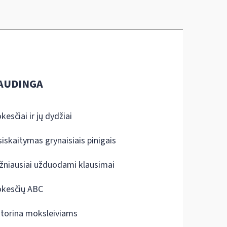
AUDINGA
kesčiai ir jų dydžiai
siskaitymas grynaisiais pinigais
žniausiai užduodami klausimai
kesčių ABC
ktorina moksleiviams