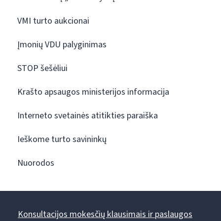
VMI turto aukcionai
Įmonių VDU palyginimas
STOP šešėliui
Krašto apsaugos ministerijos informacija
Interneto svetainės atitikties paraiška
Ieškome turto savininkų
Nuorodos
Konsultacijos mokesčių klausimais ir paslaugos