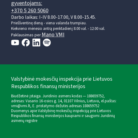
gyventojams:
+370 5 260 5060
Darbo laikas: I-IV 8.00-17.00, V 8.00-15.45.
Prieššventinę dieną - viena valanda trumpiau.
Kiekvieno mėnesio antrą penktadienį 8.00 val. - 12.00 val.
Mano VMI
Paklausimas per
Valstybinė mokesčių inspekcija prie Lietuvos
Respublikos finansų ministerijos
Biudžetinė įstaiga. Juridinio asmens kodas — 188659752,
adresas: Vasario 16-osios g. 14, 01107 Vilnius, Lietuva, el.paštas:
vmi@vmi.lt
, E. pristatymo dėžutės adresas 188659752
Duomenys apie Valstybinę mokesčių inspekciją prie Lietuvos
Respublikos finansų ministerijos kaupiami ir saugomi Juridinių
asmenų registre