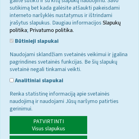
galite sutikti ir su kitų slapukų naudojimu. Savo
sutikimą bet kada galėsite atšaukti pakeisdami
interneto naršyklės nustatymus ir ištrindami
įrašytus slapukus. Daugiau informacijos
Slapukų
politika
;
Privatumo politika.
Būtinieji slapukai
Naudojami sklandžiam svetainės veikimui ir įgalina
pagrindines svetainės funkcijas. Be šių slapukų
svetainė negali tinkamai veikti.
Analitiniai slapukai
Renka statistinę informaciją apie svetainės
naudojimą ir naudojami Jūsų naršymo patirties
gerinimui.
PATVIRTINTI
Visus slapukus