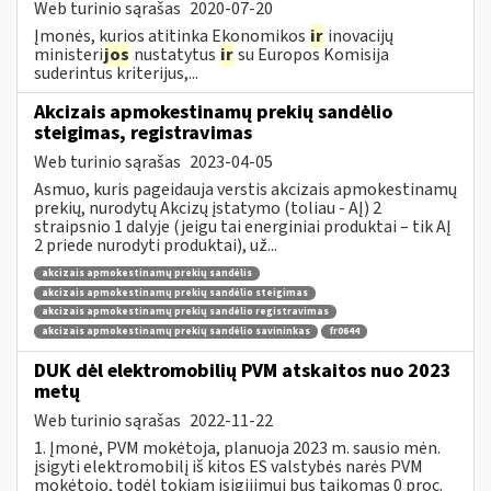
Web turinio sąrašas
2020-07-20
Įmonės, kurios atitinka Ekonomikos
ir
inovacijų
ministeri
jos
nustatytus
ir
su Europos Komisija
suderintus kriterijus,...
Akcizais apmokestinamų prekių sandėlio
steigimas, registravimas
Web turinio sąrašas
2023-04-05
Asmuo, kuris pageidauja verstis akcizais apmokestinamų
prekių, nurodytų Akcizų įstatymo (toliau - AĮ) 2
straipsnio 1 dalyje (jeigu tai energiniai produktai – tik AĮ
2 priede nurodyti produktai), už...
akcizais apmokestinamų prekių sandėlis
akcizais apmokestinamų prekių sandėlio steigimas
akcizais apmokestinamų prekių sandėlio registravimas
akcizais apmokestinamų prekių sandėlio savininkas
fr0644
DUK dėl elektromobilių PVM atskaitos nuo 2023
metų
Web turinio sąrašas
2022-11-22
1. Įmonė, PVM mokėtoja, planuoja 2023 m. sausio mėn.
įsigyti elektromobilį iš kitos ES valstybės narės PVM
mokėtojo, todėl tokiam įsigijimui bus taikomas 0 proc.