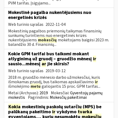
PVM tarifas. Įsigyjamo...
Mokestinė pagalba nukentėjusiems nuo
energetinės krizės
Web turinio sąrašas
2022-11-04
Mokestinių pagalbos priemonių taikymas finansinių
sunkumų turintiems nuo energetinės krizės
nukentėjusiems
mokesčių
mokėtojams baigėsi 2023 m.
balandžio 30 d. Finansinių...
Kokie GPM tarifai bus taikomi mokant
atlyginimą už gruodį – gruodžio mėnesį
ir
sausio...mėnesį
ar
jie skirsis?
Web turinio sąrašas
2019-03-12
2018 m. gruodžio mėnesio darbo užmokesčiui, kuris
išmokamas gruodį, bus taikomas apskaičiavimo
ir
išmokėjimo
metu
galiojantis 15 proc. GPM tarifas...
Metai (Archyvas):
2019
Mokesčiai:
Gyventojų pajamų
mokestis
Pagrindinis:
Mokesčių pakeitimai
Kokia
mokestinių paskolų sutarčių (MPS) be
palūkanų pakeitimo
ir
vykdymo
tvarka
gyventojams..., kurių nesumokėtų
mokesčių