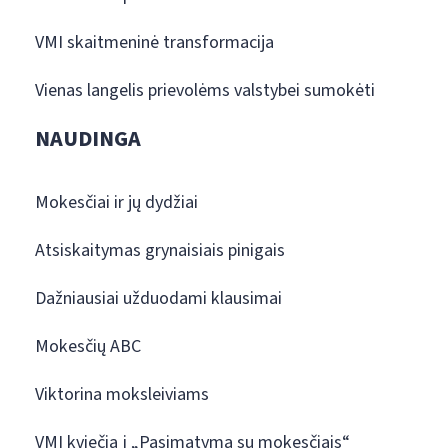
VMI skaitmeninė transformacija
Vienas langelis prievolėms valstybei sumokėti
NAUDINGA
Mokesčiai ir jų dydžiai
Atsiskaitymas grynaisiais pinigais
Dažniausiai užduodami klausimai
Mokesčių ABC
Viktorina moksleiviams
VMI kviečia į „Pasimatymą su mokesčiais“