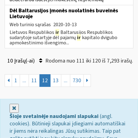
Dėl Baltarusijos įmonės nuolatinės buveinės
Lietuvoje
Web turinio sąrašas
2020-10-13
Lietuvos Respublikos
ir
Baltarusijos Respublikos
sudarytoje sutartyje dėl pajamų
ir
kapitalo dvigubo
apmokestinimo išvengimo...
10 Įrašų(-ai)
Rodoma nuo 111 iki 120 iš 7,293 irašų.
1
...
11
12
13
...
730
Uždaryti
Šioje svetainėje naudojami slapukai
(angl.
cookies). Būtinieji slapukai įdiegiami automatiškai
ir jiems nėra reikalingas Jūsų sutikimas. Taip pat