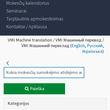
Mokesčių kalendorius
Seminarai
Tarptautinis apmokestinimas
Kontaktai / Apklausa
VMI Machine translation / VMI Машинный перевод /
VMI Машинний переклад (
English
,
Русский
,
Українська
)
Paieška
Kategorijos