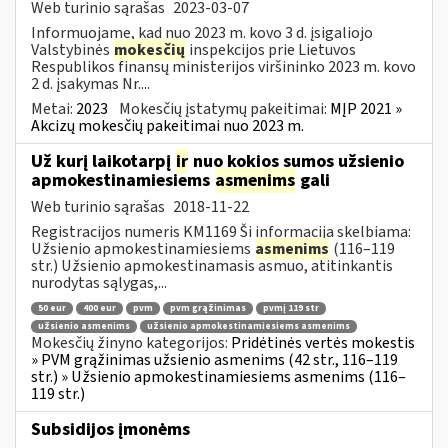
Web turinio sąrašas
2023-03-07
Informuojame, kad nuo 2023 m. kovo 3 d. įsigaliojo
Valstybinės
mokesčių
inspekcijos prie Lietuvos
Respublikos finansų ministerijos viršininko 2023 m. kovo
2 d. įsakymas Nr....
Metai:
2023
Mokesčių įstatymų pakeitimai:
MĮP 2021 »
Akcizų mokesčių pakeitimai nuo 2023 m.
Už kurį laikotarpį
ir
nuo kokios sumos užsienio
apmokestinamiesiems
asmenims
gali
Web turinio sąrašas
2018-11-22
Registracijos numeris KM1169 Ši informacija skelbiama:
Užsienio apmokestinamiesiems
asmenims
(116–119
str.) Užsienio apmokestinamasis asmuo, atitinkantis
nurodytas sąlygas,...
50 eur
400 eur
pvm
pvm grąžinimas
pvmį 119 str
užsienio asmenims
užsienio apmokestinamiesiems asmenims
Mokesčių žinyno kategorijos:
Pridėtinės vertės mokestis
» PVM grąžinimas užsienio asmenims (42 str., 116–119
str.) » Užsienio apmokestinamiesiems asmenims (116–
119 str.)
Subsidijos įmonėms