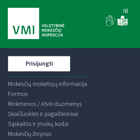
Prisijungti
Mokesčių mokėtojų informacija
Formos
Rinkmenos / Atviri duomenys
Skaičiuoklės ir pagalbininkai
Sąskaitos ir įmokų kodai
Mokesčių žinynas