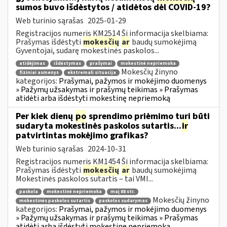
sumos buvo išdėstytos / atidėtos dėl COVID-19?
Web turinio sąrašas
2025-01-29
Registracijos numeris KM2514 Ši informacija skelbiama:
Prašymas išdėstyti
mokesčių
ar
baudų sumokėjimą
Gyventojai, sudarę mokestinės paskolos...
atidėjimas
išdėstymas
prašymai
mokestinė nepriemoka
Mokesčių žinyno
fiziniai asmenys
ekstremali situacija
kategorijos:
Prašymai, pažymos ir mokėjimo duomenys
» Pažymų užsakymas ir prašymų teikimas » Prašymas
atidėti arba išdėstyti mokestinę nepriemoką
Per kiek dienų
po
sprendimo priėmimo turi būti
sudaryta mokestinės paskolos sutartis...
ir
patvirtintas mokėjimo grafikas?
Web turinio sąrašas
2024-10-31
Registracijos numeris KM1454 Ši informacija skelbiama:
Prašymas išdėstyti
mokesčių
ar
baudų sumokėjimą
Mokestinės paskolos sutartis – tai VMI...
paskola
mokestinė nepriemoka
maį 88 str.
Mokesčių žinyno
mokestinės paskolos sutartis
paskolos sudarymas
kategorijos:
Prašymai, pažymos ir mokėjimo duomenys
» Pažymų užsakymas ir prašymų teikimas » Prašymas
atidėti arba išdėstyti mokestinę nepriemoką