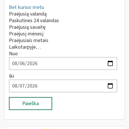
Bet kuriuo metu
Praėjusią valandą
Paskutines 24 valandas
Praėjusią savaitę
Praėjusį mėnesį
Praėjusiais metais
Laikotarpyje…
Nuo
Iki
Paieška