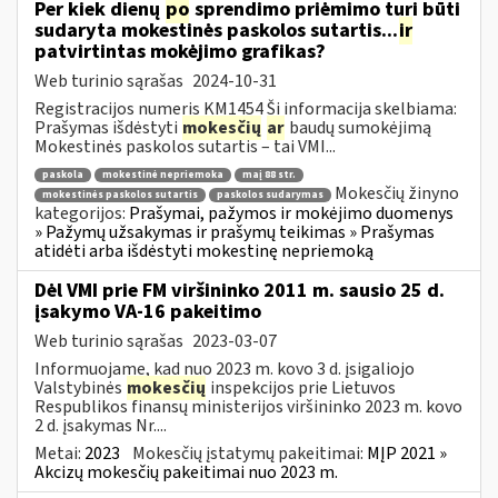
Per kiek dienų
po
sprendimo priėmimo turi būti
sudaryta mokestinės paskolos sutartis...
ir
patvirtintas mokėjimo grafikas?
Web turinio sąrašas
2024-10-31
Registracijos numeris KM1454 Ši informacija skelbiama:
Prašymas išdėstyti
mokesčių
ar
baudų sumokėjimą
Mokestinės paskolos sutartis – tai VMI...
paskola
mokestinė nepriemoka
maį 88 str.
Mokesčių žinyno
mokestinės paskolos sutartis
paskolos sudarymas
kategorijos:
Prašymai, pažymos ir mokėjimo duomenys
» Pažymų užsakymas ir prašymų teikimas » Prašymas
atidėti arba išdėstyti mokestinę nepriemoką
Dėl VMI prie FM viršininko 2011 m. sausio 25 d.
įsakymo VA-16 pakeitimo
Web turinio sąrašas
2023-03-07
Informuojame, kad nuo 2023 m. kovo 3 d. įsigaliojo
Valstybinės
mokesčių
inspekcijos prie Lietuvos
Respublikos finansų ministerijos viršininko 2023 m. kovo
2 d. įsakymas Nr....
Metai:
2023
Mokesčių įstatymų pakeitimai:
MĮP 2021 »
Akcizų mokesčių pakeitimai nuo 2023 m.