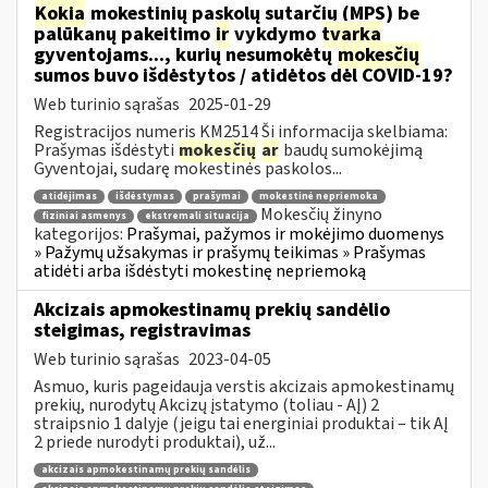
Kokia
mokestinių paskolų sutarčių (MPS) be
palūkanų pakeitimo
ir
vykdymo
tvarka
gyventojams..., kurių nesumokėtų
mokesčių
sumos buvo išdėstytos / atidėtos dėl COVID-19?
Web turinio sąrašas
2025-01-29
Registracijos numeris KM2514 Ši informacija skelbiama:
Prašymas išdėstyti
mokesčių
ar
baudų sumokėjimą
Gyventojai, sudarę mokestinės paskolos...
atidėjimas
išdėstymas
prašymai
mokestinė nepriemoka
Mokesčių žinyno
fiziniai asmenys
ekstremali situacija
kategorijos:
Prašymai, pažymos ir mokėjimo duomenys
» Pažymų užsakymas ir prašymų teikimas » Prašymas
atidėti arba išdėstyti mokestinę nepriemoką
Akcizais apmokestinamų prekių sandėlio
steigimas, registravimas
Web turinio sąrašas
2023-04-05
Asmuo, kuris pageidauja verstis akcizais apmokestinamų
prekių, nurodytų Akcizų įstatymo (toliau - AĮ) 2
straipsnio 1 dalyje (jeigu tai energiniai produktai – tik AĮ
2 priede nurodyti produktai), už...
akcizais apmokestinamų prekių sandėlis