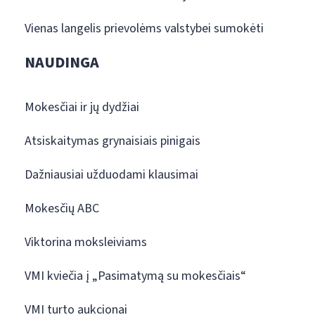
Vienas langelis prievolėms valstybei sumokėti
NAUDINGA
Mokesčiai ir jų dydžiai
Atsiskaitymas grynaisiais pinigais
Dažniausiai užduodami klausimai
Mokesčių ABC
Viktorina moksleiviams
VMI kviečia į „Pasimatymą su mokesčiais“
VMI turto aukcionai