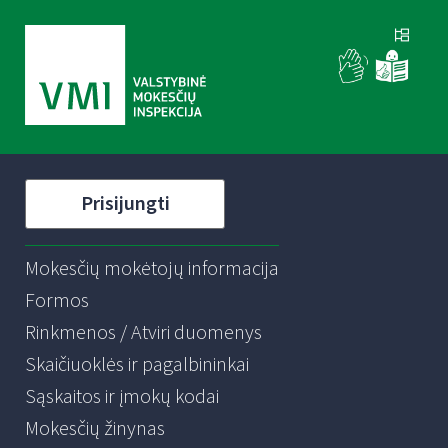
Prisijungti
Mokesčių mokėtojų informacija
Formos
Rinkmenos / Atviri duomenys
Skaičiuoklės ir pagalbininkai
Sąskaitos ir įmokų kodai
Mokesčių žinynas