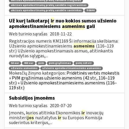
akcizais apmokestinamų prekių sandėlio steigimas
akcizais apmokestinamų prekių sandėlio registravimas
akcizais apmokestinamų prekių sandėlio savininkas
fr0644
Už kurį laikotarpį
ir
nuo kokios sumos užsienio
apmokestinamiesiems
asmenims
gali
Web turinio sąrašas
2018-11-22
Registracijos numeris KM1169 Ši informacija skelbiama:
Užsienio apmokestinamiesiems
asmenims
(116–119
str.) Užsienio apmokestinamasis asmuo, atitinkantis
nurodytas sąlygas,...
50 eur
400 eur
pvm
pvm grąžinimas
pvmį 119 str
užsienio asmenims
užsienio apmokestinamiesiems asmenims
Mokesčių žinyno kategorijos:
Pridėtinės vertės mokestis
» PVM grąžinimas užsienio asmenims (42 str., 116–119
str.) » Užsienio apmokestinamiesiems asmenims (116–
119 str.)
Subsidijos įmonėms
Web turinio sąrašas
2020-07-20
Įmonės, kurios atitinka Ekonomikos
ir
inovacijų
ministeri
jos
nustatytus
ir
su Europos Komisija
suderintus kriterijus,...