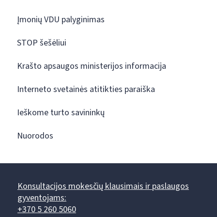
Įmonių VDU palyginimas
STOP šešėliui
Krašto apsaugos ministerijos informacija
Interneto svetainės atitikties paraiška
Ieškome turto savininkų
Nuorodos
Konsultacijos mokesčių klausimais ir paslaugos
gyventojams:
+370 5 260 5060