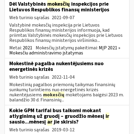
Dėl Valstybinės
mokesčių
inspekcijos prie
Lietuvos Respublikos finansų ministerijos
Web turinio sąrašas
2021-09-07
Valstybinė mokesčių inspekcija prie Lietuvos
Respublikos finansų ministerijos informuoja, kad
priimtas Valstybinės mokesčių inspekcijos prie Lietuvos
Respublikos finansų ministerijos viršininko...
Metai:
2021
Mokesčių įstatymų pakeitimai:
MĮP 2021 »
Mokesčiu administravimo įstatymas
Mokestinė pagalba nukentėjusiems nuo
energetinės krizės
Web turinio sąrašas
2022-11-04
Mokestinių pagalbos priemonių taikymas finansinių
sunkumų turintiems nuo energetinės krizės
nukentėjusiems
mokesčių
mokėtojams baigėsi 2023 m.
balandžio 30 d. Finansinių...
Kokie GPM tarifai bus taikomi mokant
atlyginimą už gruodį – gruodžio mėnesį
ir
sausio...mėnesį
ar
jie skirsis?
Web turinio sąrašas
2019-03-12