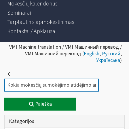
Mokesčių kalendorius
Seminarai
Tarptautinis apmokestinimas
Kontaktai / Apklausa
VMI Machine translation / VMI Машинный перевод /
VMI Машинний переклад (
English
,
Русский
,
Українська
)
Paieška
Kategorijos