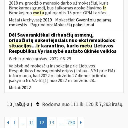
2018 m. gruodžio mėnesio darbo užmokesčiui, kuris
išmokamas gruodį, bus taikomas apskaičiavimo
ir
išmokėjimo
metu
galiojantis 15 proc. GPM tarifas...
Metai (Archyvas):
2019
Mokesčiai:
Gyventojų pajamų
mokestis
Pagrindinis:
Mokesčių pakeitimai
Dėl Savarankiškai dirbančių asmenų,
pripažintų nukentėjusiais nuo ekstremaliosios
situacijos
...
ir
karantino, kurio
metu
Lietuvos
Respublikos Vyriausybė nustato ūkinės veiklos
Web turinio sąrašas
2022-06-29
Valstybinė mokesčių inspekcija prie Lietuvos
Respublikos finansų ministerijos (toliau – VMI prie FM)
informuoja, kad 2022 m. birželio 27 dienos priimtu
įsakymu Nr. VA-61[1] nuo 2022 m. birželio 28...
Metai:
2022
10 Įrašų(-ai)
Rodoma nuo 111 iki 120 iš 7,293 irašų.
1
...
11
12
13
...
730