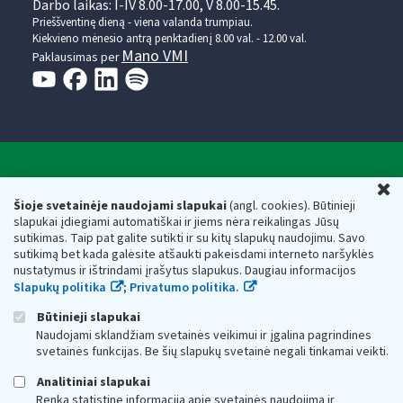
Darbo laikas: I-IV 8.00-17.00, V 8.00-15.45.
Prieššventinę dieną - viena valanda trumpiau.
Kiekvieno mėnesio antrą penktadienį 8.00 val. - 12.00 val.
Mano VMI
Paklausimas per
Valstybinė mokesčių inspekcija prie Lietuvos
U
Respublikos finansų ministerijos
Šioje svetainėje naudojami slapukai
(angl. cookies). Būtinieji
slapukai įdiegiami automatiškai ir jiems nėra reikalingas Jūsų
Biudžetinė įstaiga. Juridinio asmens kodas — 188659752,
sutikimas. Taip pat galite sutikti ir su kitų slapukų naudojimu. Savo
adresas: Vasario 16-osios g. 14, 01107 Vilnius, Lietuva, el.paštas:
sutikimą bet kada galėsite atšaukti pakeisdami interneto naršyklės
vmi@vmi.lt
, E. pristatymo dėžutės adresas 188659752
nustatymus ir ištrindami įrašytus slapukus. Daugiau informacijos
Duomenys apie Valstybinę mokesčių inspekciją prie Lietuvos
Slapukų politika
;
Privatumo politika.
Respublikos finansų ministerijos kaupiami ir saugomi Juridinių
asmenų registre
Būtinieji slapukai
Naudojami sklandžiam svetainės veikimui ir įgalina pagrindines
svetainės funkcijas. Be šių slapukų svetainė negali tinkamai veikti.
Analitiniai slapukai
Renka statistinę informaciją apie svetainės naudojimą ir