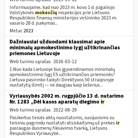
Informuojame, kad nuo 2023 m. kovo 1 d. įsigaliojo
Valstybinės
mokesčių
inspekcijos prie Lietuvos
Respublikos finansų ministerijos viršininko 2023 m.
vasario 28 d. įsakymas...
Metai:
2023
Dažniausiai užduodami klausimai apie
minimalų apmokestinimo lygį užtikrinančias
priemones Lietuvoje
Web turinio sąrašas
2026-03-12
1.Nuo kada Lietuvoje bus įgyvendinamos minimalų
apmokestinimo lygį ES užtikrinančios priemonės?
Lietuva pasirinko taikyti Direktyvos 50 straipsnyje
nustatytą išimtį — ne daugiau kaip šešerius...
Vyriausybės 2002 m. rugpjūčio 13 d. nutarimo
Nr. 1283 „Dėl kasos aparatų diegimo
ir
Web turinio sąrašas
2022-08-29
Pasikeitus teisės aktų nuostatoms, susijusioms su
teisiniu pagrindu nustatyti atsiskaitymų už prekes
ir
paslaugas duomenų fiksavimo tvarką, Lietuvos
Respublikos Vyriausybė...