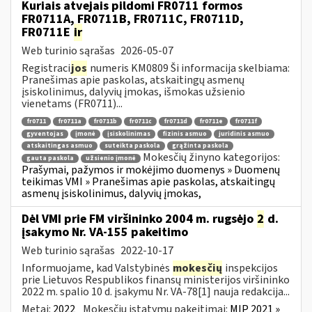
Kuriais atvejais pildomi FR0711 formos
FR0711A, FR0711B, FR0711C, FR0711D,
FR0711E
ir
Web turinio sąrašas
2026-05-07
Registraci
jos
numeris KM0809 Ši informacija skelbiama:
Pranešimas apie paskolas, atskaitingų asmenų
įsiskolinimus, dalyvių įmokas, išmokas užsienio
vienetams (FR0711)...
fr0711
fr0711a
fr0711b
fr0711c
fr0711d
fr0711e
fr0711f
gyventojas
įmonė
įsiskolinimas
fizinis asmuo
juridinis asmuo
atskaitingas asmuo
suteikta paskola
grąžinta paskola
Mokesčių žinyno kategorijos:
gauta paskola
užsienio įmonė
Prašymai, pažymos ir mokėjimo duomenys » Duomenų
teikimas VMI » Pranešimas apie paskolas, atskaitingų
asmenų įsiskolinimus, dalyvių įmokas,
Dėl VMI prie FM viršininko 2004 m. rugsėjo
2
d.
įsakymo Nr. VA-155 pakeitimo
Web turinio sąrašas
2022-10-17
Informuojame, kad Valstybinės
mokesčių
inspekcijos
prie Lietuvos Respublikos finansų ministerijos viršininko
2022 m. spalio 10 d. įsakymu Nr. VA-78[1] nauja redakcija...
Metai:
2022
Mokesčių įstatymų pakeitimai:
MĮP 2021 »