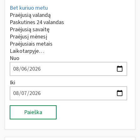
Bet kuriuo metu
Praėjusią valandą
Paskutines 24 valandas
Praėjusią savaitę
Praėjusį mėnesį
Praėjusiais metais
Laikotarpyje…
Nuo
Iki
Paieška