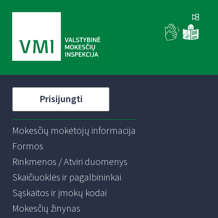
Prisijungti
Mokesčių mokėtojų informacija
Formos
Rinkmenos / Atviri duomenys
Skaičiuoklės ir pagalbininkai
Sąskaitos ir įmokų kodai
Mokesčių žinynas