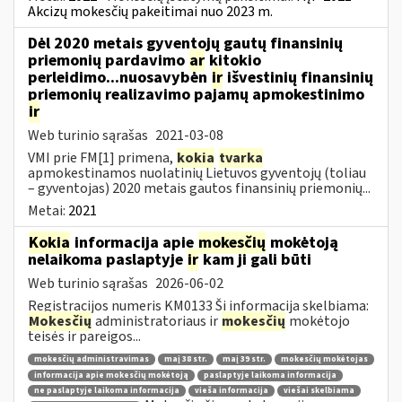
Akcizų mokesčių pakeitimai nuo 2023 m.
Dėl 2020 metais gyventojų gautų finansinių
priemonių pardavimo
ar
kitokio
perleidimo...nuosavybėn
ir
išvestinių finansinių
priemonių realizavimo pajamų apmokestinimo
ir
Web turinio sąrašas
2021-03-08
VMI prie FM[1] primena,
kokia
tvarka
apmokestinamos nuolatinių Lietuvos gyventojų (toliau
– gyventojas) 2020 metais gautos finansinių priemonių...
Metai:
2021
Kokia
informacija apie
mokesčių
mokėtoją
nelaikoma paslaptyje
ir
kam ji gali būti
Web turinio sąrašas
2026-06-02
Registracijos numeris KM0133 Ši informacija skelbiama:
Mokesčių
administratoriaus ir
mokesčių
mokėtojo
teisės ir pareigos...
mokesčių administravimas
maį 38 str.
maį 39 str.
mokesčių mokėtojas
informacija apie mokesčių mokėtoją
paslaptyje laikoma informacija
ne paslaptyje laikoma informacija
vieša informacija
viešai skelbiama