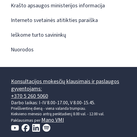
Krašto apsaugos ministerijos informacija
Interneto svetainės atitikties paraiška
Ieškome turto savininkų
Nuorodos
Konsultacijos mokesčių klausimais ir paslaugos
gyventojams:
+370 5 260 5060
Darbo laikas: I-IV 8.00-17.00, V 8.00-15.45.
Prieššventinę dieną - viena valanda trumpiau.
Kiekvieno mėnesio antrą penktadienį 8.00 val. - 12.00 val.
Mano VMI
Paklausimas per