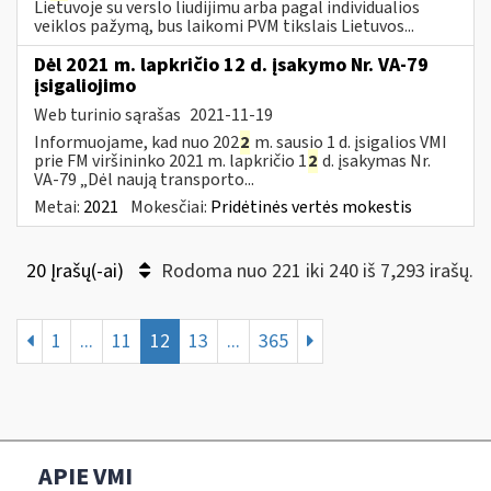
Lietuvoje su verslo liudijimu arba pagal individualios
veiklos pažymą, bus laikomi PVM tikslais Lietuvos...
Dėl 2021 m. lapkričio 12 d. įsakymo Nr. VA-79
įsigaliojimo
Web turinio sąrašas
2021-11-19
Informuojame, kad nuo 202
2
m. sausio 1 d. įsigalios VMI
prie FM viršininko 2021 m. lapkričio 1
2
d. įsakymas Nr.
VA-79 „Dėl naują transporto...
Metai:
2021
Mokesčiai:
Pridėtinės vertės mokestis
20 Įrašų(-ai)
Rodoma nuo 221 iki 240 iš 7,293 irašų.
1
...
11
12
13
...
365
APIE VMI