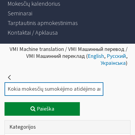
Mokesčių kalendorius
Seminarai
Tarptautinis apmokestinimas
Kontaktai / Apklausa
VMI Machine translation / VMI Машинный перевод /
VMI Машинний переклад (
English
,
Русский
,
Українська
)
Paieška
Kategorijos