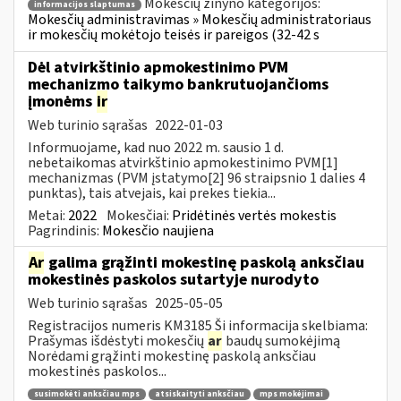
Mokesčių žinyno kategorijos:
informacijos slaptumas
Mokesčių administravimas » Mokesčių administratoriaus
ir mokesčių mokėtojo teisės ir pareigos (32-42 s
Dėl atvirkštinio apmokestinimo PVM
mechanizmo taikymo bankrutuojančioms
įmonėms
ir
Web turinio sąrašas
2022-01-03
Informuojame, kad nuo 2022 m. sausio 1 d.
nebetaikomas atvirkštinio apmokestinimo PVM[1]
mechanizmas (PVM įstatymo[2] 96 straipsnio 1 dalies 4
punktas), tais atvejais, kai prekes tiekia...
Metai:
2022
Mokesčiai:
Pridėtinės vertės mokestis
Pagrindinis:
Mokesčio naujiena
Ar
galima grąžinti mokestinę paskolą anksčiau
mokestinės paskolos sutartyje nurodyto
Web turinio sąrašas
2025-05-05
Registracijos numeris KM3185 Ši informacija skelbiama:
Prašymas išdėstyti mokesčių
ar
baudų sumokėjimą
Norėdami grąžinti mokestinę paskolą anksčiau
mokestinės paskolos...
susimokėti anksčiau mps
atsiskaityti anksčiau
mps mokėjimai