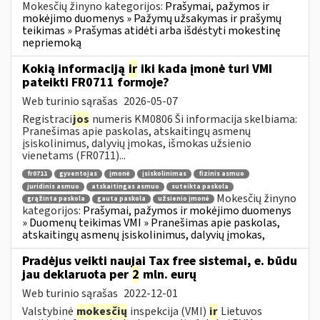
Mokesčių žinyno kategorijos:
Prašymai, pažymos ir
mokėjimo duomenys » Pažymų užsakymas ir prašymų
teikimas » Prašymas atidėti arba išdėstyti mokestinę
nepriemoką
Kokią informaciją
ir
iki kada įmonė turi VMI
pateikti FR0711 formoje?
Web turinio sąrašas
2026-05-07
Registraci
jos
numeris KM0806 Ši informacija skelbiama:
Pranešimas apie paskolas, atskaitingų asmenų
įsiskolinimus, dalyvių įmokas, išmokas užsienio
vienetams (FR0711)...
fr0711
gyventojas
įmonė
įsiskolinimas
fizinis asmuo
juridinis asmuo
atskaitingas asmuo
suteikta paskola
Mokesčių žinyno
grąžinta paskola
gauta paskola
užsienio įmonė
kategorijos:
Prašymai, pažymos ir mokėjimo duomenys
» Duomenų teikimas VMI » Pranešimas apie paskolas,
atskaitingų asmenų įsiskolinimus, dalyvių įmokas,
Pradėjus veikti naujai Tax free sistemai, e. būdu
jau deklaruota per
2
mln. eurų
Web turinio sąrašas
2022-12-01
Valstybinė
mokesčių
inspekcija (VMI)
ir
Lietuvos