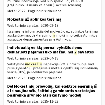
muitinė informuoja, kad nuo spalio 1 d., kai PVM
grąžinimo užsienio keleiviui (Tax free schema)...
Metai:
2022
Pagrindinis:
Naujiena
Mokestis už aplinkos teršimą
Web turinio sąrašas
2020-02-13
Išsamesnę informaciją dėl mokesčio už aplinkos teršimą
apskaičiavimo, deklaravimo
ir
mokėjimo teikia Aplinkos
apsaugos departamentas prie Aplinkos...
Individualią veiklą pernai vykdžiusiems
deklaruoti pajamas liko mažiau nei
2
savaitės
Web turinio sąrašas
2023-04-18
Valstybinė
mokesčių
inspekcija (VMI) informuoja, kad
pusė gyventojų, praėjusiais metais vykdžiusių individualią
veiklą (IDV), jau deklaravo pajamas....
Metai:
2023
Pagrindinis:
Naujiena
Dėl Mokestinių prievolių, kai elektros energiją iš
atsinaujinančių šaltinių gaminantis vartotojas
pasirenka grynojo atsiskaitymo modelį
Web turinio sąrašas
2025-11-28