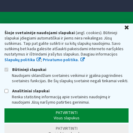
Valstybinė mokesčių inspekcija prie Lietuvos
U
Respublikos finansų ministerijos
Šioje svetainėje naudojami slapukai
(angl. cookies). Būtinieji
slapukai įdiegiami automatiškai ir jiems nėra reikalingas Jūsų
Biudžetinė įstaiga. Juridinio asmens kodas — 188659752,
sutikimas. Taip pat galite sutikti ir su kitų slapukų naudojimu. Savo
adresas: Vasario 16-osios g. 14, 01107 Vilnius, Lietuva, el.paštas:
sutikimą bet kada galėsite atšaukti pakeisdami interneto naršyklės
vmi@vmi.lt
, E. pristatymo dėžutės adresas 188659752
nustatymus ir ištrindami įrašytus slapukus. Daugiau informacijos
Duomenys apie Valstybinę mokesčių inspekciją prie Lietuvos
Slapukų politika
;
Privatumo politika.
Respublikos finansų ministerijos kaupiami ir saugomi Juridinių
asmenų registre
Būtinieji slapukai
Naudojami sklandžiam svetainės veikimui ir įgalina pagrindines
svetainės funkcijas. Be šių slapukų svetainė negali tinkamai veikti.
Analitiniai slapukai
Renka statistinę informaciją apie svetainės naudojimą ir
naudojami Jūsų naršymo patirties gerinimui.
PATVIRTINTI
Visus slapukus
PATVIRTINTI