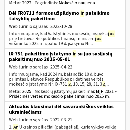
Metai:
2022
Pagrindinis:
Mokesčio naujiena
Dėl FR0711 formos užpildymo
ir
pateikimo
taisyklių pakeitimo
Web turinio sąrašas
2022-10-28
Informuojame, kad Valstybinės mokesčių inspekci
jos
prie Lietuvos Respublikos finansų ministeri
jos
viršininko 2022 m. spalio 19 d. įsakymu Nr....
IX-751 pakeitimo įstatymo
ir
su juo susijusių
pakeitimų nuo 2025-05-01
Web turinio sąrašas
2025-04-22
Informuojame, kad 2024 m. balandžio 10 d. buvo
priimtas Lietuvos Respublikos pridėtinės vertės
mokesčio įstatymo Nr. IX-751
2
, 13, 15, 28, 31, 3
2
,...
Metai:
2025
Mokesčių įstatymų pakeitimai:
MĮP 2021 »
Pridėtinės vertės mokesčio pakeitimai nuo 2025 m.
Aktualūs klausimai dėl savarankiškos veiklos
ukrainiečiams
Web turinio sąrašas
2022-03-21
1.
Ar
Ukrainos piliečiai (pabėgėliai), kurie vykdys veiklą