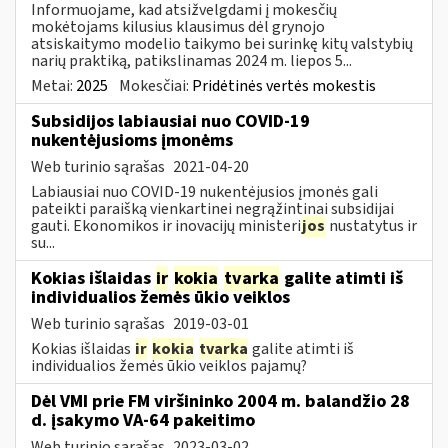
Informuojame, kad atsižvelgdami į mokesčių
mokėtojams kilusius klausimus dėl grynojo
atsiskaitymo modelio taikymo bei surinkę kitų valstybių
narių praktiką, patikslinamas 2024 m. liepos 5...
Metai:
2025
Mokesčiai:
Pridėtinės vertės mokestis
Subsidijos labiausiai nuo COVID-19
nukentėjusioms įmonėms
Web turinio sąrašas
2021-04-20
Labiausiai nuo COVID-19 nukentėjusios įmonės gali
pateikti paraišką vienkartinei negrąžintinai subsidijai
gauti. Ekonomikos ir inovacijų ministeri
jos
nustatytus ir
su...
Kokias išlaidas
ir
kokia
tvarka
galite atimti iš
individualios žemės ūkio veiklos
Web turinio sąrašas
2019-03-01
Kokias išlaidas
ir
kokia
tvarka
galite atimti iš
individualios žemės ūkio veiklos pajamų?
Dėl VMI prie FM viršininko 2004 m. balandžio 28
d. įsakymo VA-64 pakeitimo
Web turinio sąrašas
2023-03-02