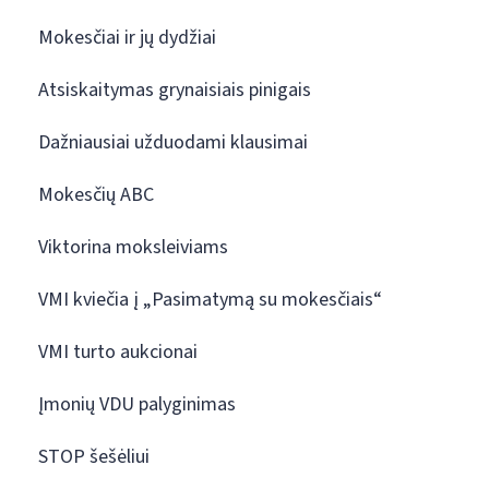
Mokesčiai ir jų dydžiai
Atsiskaitymas grynaisiais pinigais
Dažniausiai užduodami klausimai
Mokesčių ABC
Viktorina moksleiviams
VMI kviečia į „Pasimatymą su mokesčiais“
VMI turto aukcionai
Įmonių VDU palyginimas
STOP šešėliui