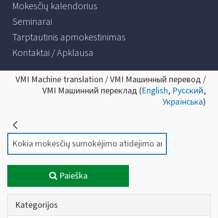
Mokesčių kalendorius
Seminarai
Tarptautinis apmokestinimas
Kontaktai / Apklausa
VMI Machine translation / VMI Машинный перевод /
VMI Машинний переклад (
English
,
Русский
,
Українська
)
Paieška
Kategorijos