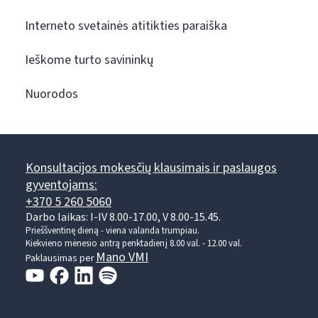
Interneto svetainės atitikties paraiška
Ieškome turto savininkų
Nuorodos
Konsultacijos mokesčių klausimais ir paslaugos
gyventojams:
+370 5 260 5060
Darbo laikas: I-IV 8.00-17.00, V 8.00-15.45.
Prieššventinę dieną - viena valanda trumpiau.
Kiekvieno mėnesio antrą penktadienį 8.00 val. - 12.00 val.
Mano VMI
Paklausimas per