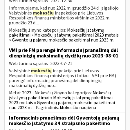
Web turinio sąrašas
2022-12-30
Informuojame, kad nuo 2022 m. gruodžio 24 d. įsigaliojo
Valstybinės
mokesčių
inspekcijos prie Lietuvos
Respublikos finansų ministerijos viršininko 2022 m.
gruodžio 23 d....
Mokesčių žinyno kategorijos:
Mokesčių įstatymų
pakeitimai » Mokesčių įstatymų pakeitimai 2023 metais
» Gyventojų pajamų mokesčio pakeitimai nuo 2023 m.
VMI prie FM parengė informacinį pranešimą dėl
dienpinigių maksimalių dydžių nuo 2023-08-01
Web turinio sąrašas
2023-07-21
Valstybinė
mokesčių
inspekcija prie Lietuvos
Respublikos finansų ministerijos (toliau - VMI prie FM)
parengė informacinį pranešimą dėl dienpinigių
maksimalių dydžių nuo...
Metai:
2023
Mokesčių žinyno kategorijos:
Mokesčių
įstatymų pakeitimai » Mokesčių įstatymų pakeitimai
2023 metais » Gyventojų pajamų mokesčio pakeitimai
nuo 2023 m.
Pagrindinis:
Mokesčio naujiena
Informacinis pranešimas dėl Gyventojų pajamų
mokesčio įstatymo 34 straipsnio pakeitimo