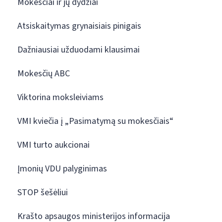
Mokesčiai ir jų dydžiai
Atsiskaitymas grynaisiais pinigais
Dažniausiai užduodami klausimai
Mokesčių ABC
Viktorina moksleiviams
VMI kviečia į „Pasimatymą su mokesčiais“
VMI turto aukcionai
Įmonių VDU palyginimas
STOP šešėliui
Krašto apsaugos ministerijos informacija