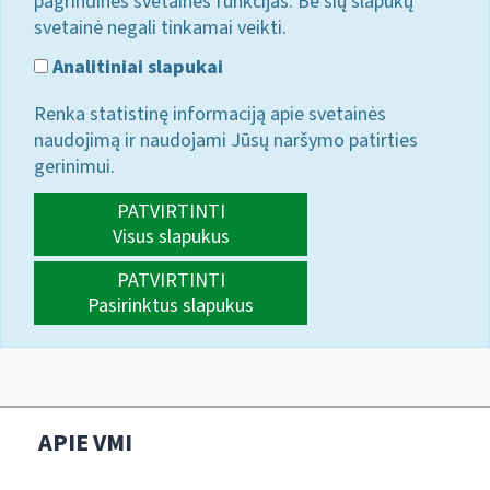
pagrindines svetainės funkcijas. Be šių slapukų
svetainė negali tinkamai veikti.
Analitiniai slapukai
Renka statistinę informaciją apie svetainės
naudojimą ir naudojami Jūsų naršymo patirties
gerinimui.
PATVIRTINTI
Visus slapukus
PATVIRTINTI
Pasirinktus slapukus
APIE VMI