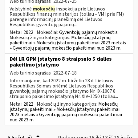
Web turinio sąrašas
2022-07-25
Valstybinė
mokesčių
inspekcija prie Lietuvos
Respublikos finansų ministerijos (toliau – VMI prie FM)
parengė informacinį pranešimą dėl Lietuvos
Respublikos gyventojų pajamų...
Metai:
2022
Mokesčiai:
Gyventojų pajamų mokestis
Mokesčių žinyno kategorijos:
Mokesčių įstatymų
pakeitimai » Mokesčių įstatymų pakeitimai 2023 metais
» Gyventojų pajamų mokesčio pakeitimai nuo 2023 m.
Dėl LR GPM įstatymo 8 straipsnio 5 dalies
pakeitimo įstatymo
Web turinio sąrašas
2022-07-18
Informuojame, kad 2022 m. birželio 28 d. Lietuvos
Respublikos Seimas priėmė Lietuvos Respublikos
gyventojų pajamų mokesčio įstatymo Nr. IX-1007 8
straipsnio pakeitimo įstatymą Nr. XIV-1250 (toliau...
Metai:
2022
Mokesčių žinyno kategorijos:
Mokesčių
įstatymų pakeitimai » Mokesčių įstatymų pakeitimai
2023 metais » Gyventojų pajamų mokesčio pakeitimai
nuo 2023 m.
5 Įrašų(-ai)
Rodoma nuo 16 iki 18 iš 18 irašų.