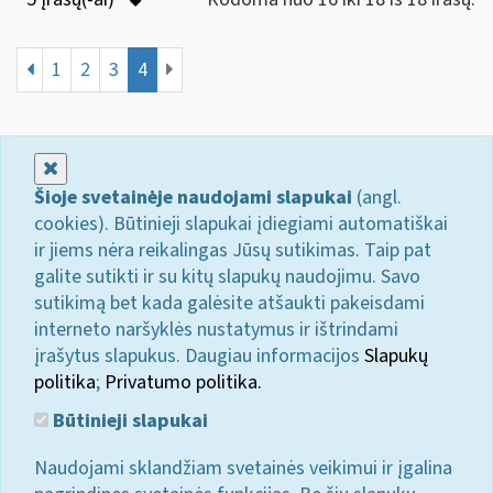
1
2
3
4
Uždaryti
Šioje svetainėje naudojami slapukai
(angl.
cookies). Būtinieji slapukai įdiegiami automatiškai
ir jiems nėra reikalingas Jūsų sutikimas. Taip pat
galite sutikti ir su kitų slapukų naudojimu. Savo
sutikimą bet kada galėsite atšaukti pakeisdami
interneto naršyklės nustatymus ir ištrindami
įrašytus slapukus. Daugiau informacijos
Slapukų
politika
;
Privatumo politika.
Būtinieji slapukai
Naudojami sklandžiam svetainės veikimui ir įgalina