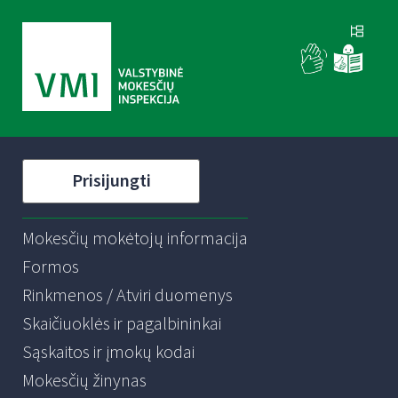
Prisijungti
Mokesčių mokėtojų informacija
Formos
Rinkmenos / Atviri duomenys
Skaičiuoklės ir pagalbininkai
Sąskaitos ir įmokų kodai
Mokesčių žinynas