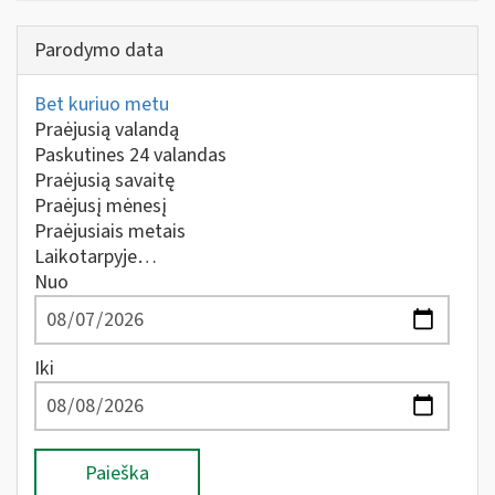
Parodymo data
Bet kuriuo metu
Praėjusią valandą
Paskutines 24 valandas
Praėjusią savaitę
Praėjusį mėnesį
Praėjusiais metais
Laikotarpyje…
Nuo
Iki
Paieška