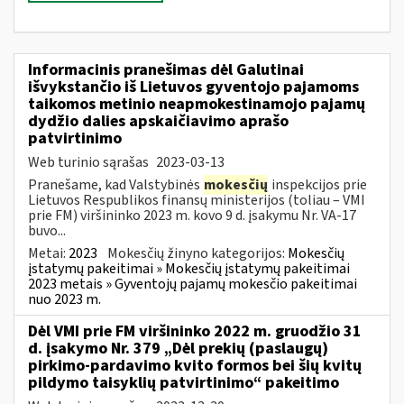
Informacinis pranešimas dėl Galutinai
išvykstančio iš Lietuvos gyventojo pajamoms
taikomos metinio neapmokestinamojo pajamų
dydžio dalies apskaičiavimo aprašo
patvirtinimo
Web turinio sąrašas
2023-03-13
Pranešame, kad Valstybinės
mokesčių
inspekcijos prie
Lietuvos Respublikos finansų ministerijos (toliau – VMI
prie FM) viršininko 2023 m. kovo 9 d. įsakymu Nr. VA-17
buvo...
Metai:
2023
Mokesčių žinyno kategorijos:
Mokesčių
įstatymų pakeitimai » Mokesčių įstatymų pakeitimai
2023 metais » Gyventojų pajamų mokesčio pakeitimai
nuo 2023 m.
Dėl VMI prie FM viršininko 2022 m. gruodžio 31
d. įsakymo Nr. 379 „Dėl prekių (paslaugų)
pirkimo-pardavimo kvito formos bei šių kvitų
pildymo taisyklių patvirtinimo“ pakeitimo