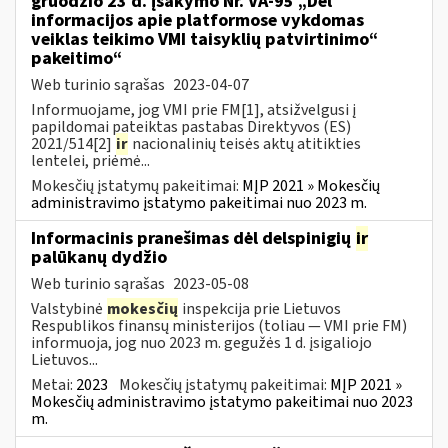
gruodžio 23 d. įsakymo Nr. VA-95 „Dėl
informacijos apie platformose vykdomas
veiklas teikimo VMI taisyklių patvirtinimo“
pakeitimo“
Web turinio sąrašas
2023-04-07
Informuojame, jog VMI prie FM[1], atsižvelgusi į
papildomai pateiktas pastabas Direktyvos (ES)
2021/514[2]
ir
nacionalinių teisės aktų atitikties
lentelei, priėmė...
Mokesčių įstatymų pakeitimai:
MĮP 2021 » Mokesčių
administravimo įstatymo pakeitimai nuo 2023 m.
Informacinis pranešimas dėl delspinigių
ir
palūkanų dydžio
Web turinio sąrašas
2023-05-08
Valstybinė
mokesčių
inspekcija prie Lietuvos
Respublikos finansų ministerijos (toliau — VMI prie FM)
informuoja, jog nuo 2023 m. gegužės 1 d. įsigaliojo
Lietuvos...
Metai:
2023
Mokesčių įstatymų pakeitimai:
MĮP 2021 »
Mokesčių administravimo įstatymo pakeitimai nuo 2023
m.