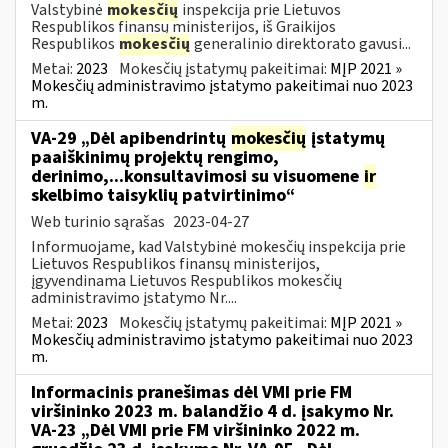
Valstybinė
mokesčių
inspekcija prie Lietuvos
Respublikos finansų ministerijos, iš Graikijos
Respublikos
mokesčių
generalinio direktorato gavusi...
Metai:
2023
Mokesčių įstatymų pakeitimai:
MĮP 2021 »
Mokesčių administravimo įstatymo pakeitimai nuo 2023
m.
VA-29 „Dėl apibendrintų
mokesčių
įstatymų
paaiškinimų projektų rengimo,
derinimo,...konsultavimosi su visuomene
ir
skelbimo taisyklių patvirtinimo“
Web turinio sąrašas
2023-04-27
Informuojame, kad Valstybinė mokesčių inspekcija prie
Lietuvos Respublikos finansų ministerijos,
įgyvendinama Lietuvos Respublikos mokesčių
administravimo įstatymo Nr....
Metai:
2023
Mokesčių įstatymų pakeitimai:
MĮP 2021 »
Mokesčių administravimo įstatymo pakeitimai nuo 2023
m.
Informacinis pranešimas dėl VMI prie FM
viršininko 2023 m. balandžio 4 d. įsakymo Nr.
VA-23 „Dėl VMI prie FM viršininko 2022 m.