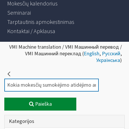
Mokesčių kalendorius
Seminarai
Tarptautinis apmokestinimas
Kontaktai / Apklausa
VMI Machine translation / VMI Машинный перевод /
VMI Машинний переклад (
English
,
Русский
,
Українська
)
Paieška
Kategorijos