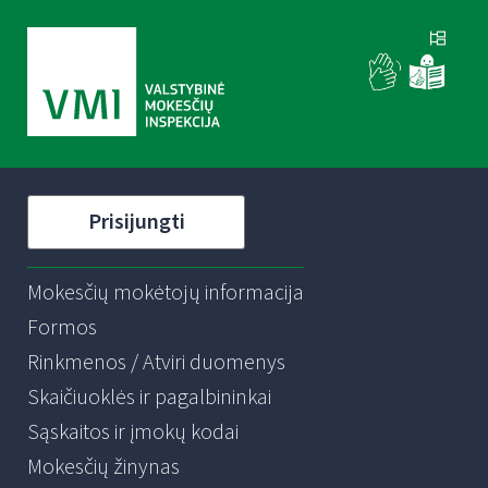
Prisijungti
Mokesčių mokėtojų informacija
Formos
Rinkmenos / Atviri duomenys
Skaičiuoklės ir pagalbininkai
Sąskaitos ir įmokų kodai
Mokesčių žinynas