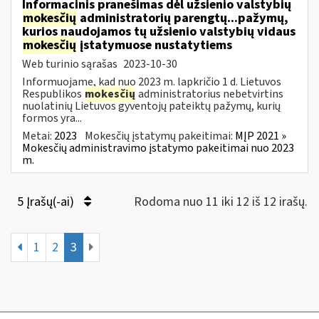
Informacinis pranešimas dėl užsienio valstybių
mokesčių
administratorių parengtų...pažymų,
kurios naudojamos tų užsienio valstybių vidaus
mokesčių
įstatymuose nustatytiems
Web turinio sąrašas
2023-10-30
Informuojame, kad nuo 2023 m. lapkričio 1 d. Lietuvos
Respublikos
mokesčių
administratorius nebetvirtins
nuolatinių Lietuvos gyventojų pateiktų pažymų, kurių
formos yra...
Metai:
2023
Mokesčių įstatymų pakeitimai:
MĮP 2021 »
Mokesčių administravimo įstatymo pakeitimai nuo 2023
m.
5 Įrašų(-ai)
Rodoma nuo 11 iki 12 iš 12 irašų.
1
2
3