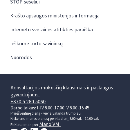
STOP šešėliui
Krašto apsaugos ministerijos informacija
Interneto svetainės atitikties paraiška
Ieškome turto savininkų
Nuorodos
Konsultacijos mokesčių klausimais ir paslaugos
gyventojams:
+370 5 260 5060
Darbo laikas: I-IV 8.00-17.00, V 8.00-15.45.
Prieššventinę dieną - viena valanda trumpiau.
Kiekvieno mėnesio antrą penktadienį 8.00 val. - 12.00 val.
Mano VMI
Paklausimas per