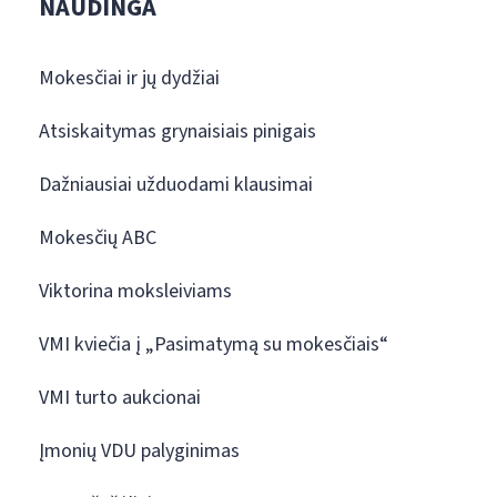
NAUDINGA
Mokesčiai ir jų dydžiai
Atsiskaitymas grynaisiais pinigais
Dažniausiai užduodami klausimai
Mokesčių ABC
Viktorina moksleiviams
VMI kviečia į „Pasimatymą su mokesčiais“
VMI turto aukcionai
Įmonių VDU palyginimas