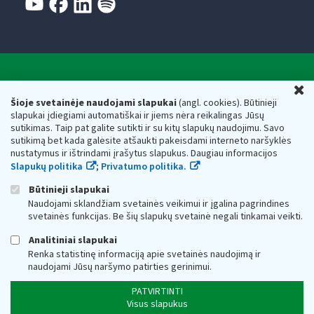
Valstybinė mokesčių inspekcija prie Lietuvos
U
Respublikos finansų ministerijos
Šioje svetainėje naudojami slapukai
(angl. cookies). Būtinieji
slapukai įdiegiami automatiškai ir jiems nėra reikalingas Jūsų
Biudžetinė įstaiga. Juridinio asmens kodas — 188659752,
sutikimas. Taip pat galite sutikti ir su kitų slapukų naudojimu. Savo
adresas: Vasario 16-osios g. 14, 01107 Vilnius, Lietuva, el.paštas:
sutikimą bet kada galėsite atšaukti pakeisdami interneto naršyklės
vmi@vmi.lt
, E. pristatymo dėžutės adresas 188659752
nustatymus ir ištrindami įrašytus slapukus. Daugiau informacijos
Duomenys apie Valstybinę mokesčių inspekciją prie Lietuvos
Slapukų politika
;
Privatumo politika.
Respublikos finansų ministerijos kaupiami ir saugomi Juridinių
asmenų registre
Būtinieji slapukai
Naudojami sklandžiam svetainės veikimui ir įgalina pagrindines
svetainės funkcijas. Be šių slapukų svetainė negali tinkamai veikti.
Analitiniai slapukai
Renka statistinę informaciją apie svetainės naudojimą ir
naudojami Jūsų naršymo patirties gerinimui.
PATVIRTINTI
Visus slapukus