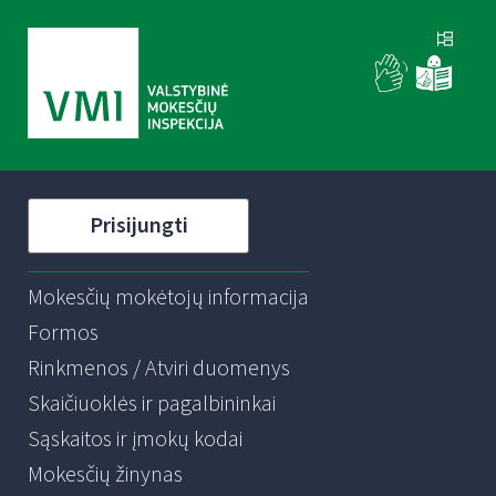
Prisijungti
Mokesčių mokėtojų informacija
Formos
Rinkmenos / Atviri duomenys
Skaičiuoklės ir pagalbininkai
Sąskaitos ir įmokų kodai
Mokesčių žinynas