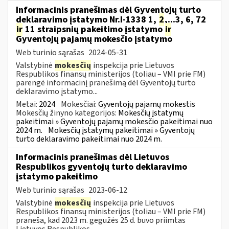
Informacinis pranešimas dėl Gyventojų turto
deklaravimo įstatymo Nr.I-1338 1,
2
,...3, 6, 72
ir
11 straipsnių pakeitimo įstatymo
ir
Gyventojų pajamų mokesčio įstatymo
Web turinio sąrašas
2024-05-31
Valstybinė
mokesčių
inspekcija prie Lietuvos
Respublikos finansų ministerijos (toliau – VMI prie FM)
parengė informacinį pranešimą dėl Gyventojų turto
deklaravimo įstatymo...
Metai:
2024
Mokesčiai:
Gyventojų pajamų mokestis
Mokesčių žinyno kategorijos:
Mokesčių įstatymų
pakeitimai » Gyventojų pajamų mokesčio pakeitimai nuo
2024 m.
Mokesčių įstatymų pakeitimai » Gyventojų
turto deklaravimo pakeitimai nuo 2024 m.
Informacinis pranešimas dėl Lietuvos
Respublikos gyventojų turto deklaravimo
įstatymo pakeitimo
Web turinio sąrašas
2023-06-12
Valstybinė
mokesčių
inspekcija prie Lietuvos
Respublikos finansų ministerijos (toliau – VMI prie FM)
praneša, kad 2023 m. gegužės 25 d. buvo priimtas
Lietuvos Respublikos...