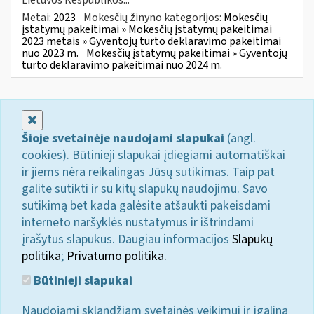
Metai:
2023
Mokesčių žinyno kategorijos:
Mokesčių
įstatymų pakeitimai » Mokesčių įstatymų pakeitimai
2023 metais » Gyventojų turto deklaravimo pakeitimai
nuo 2023 m.
Mokesčių įstatymų pakeitimai » Gyventojų
turto deklaravimo pakeitimai nuo 2024 m.
Uždaryti
Šioje svetainėje naudojami slapukai
(angl.
cookies). Būtinieji slapukai įdiegiami automatiškai
ir jiems nėra reikalingas Jūsų sutikimas. Taip pat
galite sutikti ir su kitų slapukų naudojimu. Savo
sutikimą bet kada galėsite atšaukti pakeisdami
interneto naršyklės nustatymus ir ištrindami
įrašytus slapukus. Daugiau informacijos
Slapukų
politika
;
Privatumo politika.
Būtinieji slapukai
Naudojami sklandžiam svetainės veikimui ir įgalina