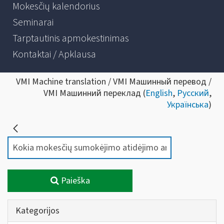
Mokesčių kalendorius
Seminarai
Tarptautinis apmokestinimas
Kontaktai / Apklausa
VMI Machine translation / VMI Машинный перевод /
VMI Машинний переклад (
English
,
Русский
,
Українська
)
Paieška
Kategorijos