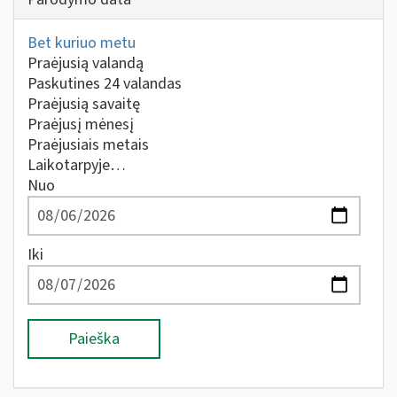
Bet kuriuo metu
Praėjusią valandą
Paskutines 24 valandas
Praėjusią savaitę
Praėjusį mėnesį
Praėjusiais metais
Laikotarpyje…
Nuo
Iki
Paieška