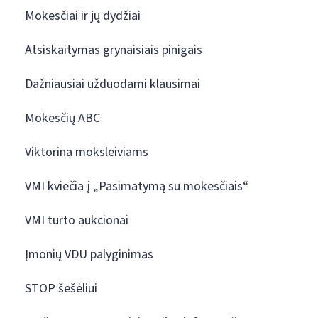
Mokesčiai ir jų dydžiai
Atsiskaitymas grynaisiais pinigais
Dažniausiai užduodami klausimai
Mokesčių ABC
Viktorina moksleiviams
VMI kviečia į „Pasimatymą su mokesčiais“
VMI turto aukcionai
Įmonių VDU palyginimas
STOP šešėliui