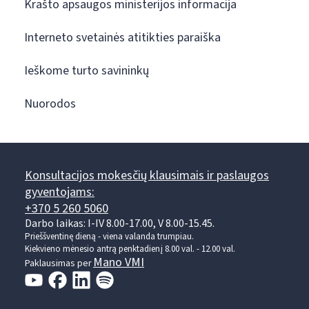
Krašto apsaugos ministerijos informacija
Interneto svetainės atitikties paraiška
Ieškome turto savininkų
Nuorodos
Konsultacijos mokesčių klausimais ir paslaugos
gyventojams:
+370 5 260 5060
Darbo laikas: I-IV 8.00-17.00, V 8.00-15.45.
Prieššventinę dieną - viena valanda trumpiau.
Kiekvieno mėnesio antrą penktadienį 8.00 val. - 12.00 val.
Mano VMI
Paklausimas per