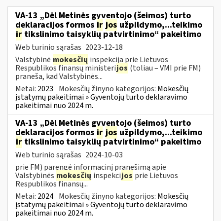
VA-13 „Dėl Metinės gyventojo (šeimos) turto
deklaracijos formos
ir
jos
užpildymo,...teikimo
ir
tikslinimo taisyklių patvirtinimo“ pakeitimo
Web turinio sąrašas
2023-12-18
Valstybinė
mokesčių
inspekcija prie Lietuvos
Respublikos finansų ministeri
jos
(toliau – VMI prie FM)
praneša, kad Valstybinės...
Metai:
2023
Mokesčių žinyno kategorijos:
Mokesčių
įstatymų pakeitimai » Gyventojų turto deklaravimo
pakeitimai nuo 2024 m.
VA-13 „Dėl Metinės gyventojo (šeimos) turto
deklaracijos formos
ir
jos
užpildymo,...teikimo
ir
tikslinimo taisyklių patvirtinimo“ pakeitimo
Web turinio sąrašas
2024-10-03
prie FM) parengė informacinį pranešimą apie
Valstybinės
mokesčių
inspekci
jos
prie Lietuvos
Respublikos finansų...
Metai:
2024
Mokesčių žinyno kategorijos:
Mokesčių
įstatymų pakeitimai » Gyventojų turto deklaravimo
pakeitimai nuo 2024 m.