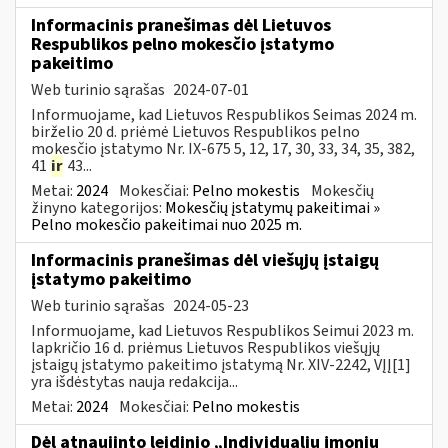
Informacinis pranešimas dėl Lietuvos
Respublikos pelno mokesčio įstatymo
pakeitimo
Web turinio sąrašas
2024-07-01
Informuojame, kad Lietuvos Respublikos Seimas 2024 m.
birželio 20 d. priėmė Lietuvos Respublikos pelno
mokesčio įstatymo Nr. IX-675 5, 12, 17, 30, 33, 34, 35, 382,
41
ir
43...
Metai:
2024
Mokesčiai:
Pelno mokestis
Mokesčių
žinyno kategorijos:
Mokesčių įstatymų pakeitimai »
Pelno mokesčio pakeitimai nuo 2025 m.
Informacinis pranešimas dėl viešųjų įstaigų
įstatymo pakeitimo
Web turinio sąrašas
2024-05-23
Informuojame, kad Lietuvos Respublikos Seimui 2023 m.
lapkričio 16 d. priėmus Lietuvos Respublikos viešųjų
įstaigų įstatymo pakeitimo įstatymą Nr. XIV-2242, VĮĮ[1]
yra išdėstytas nauja redakcija...
Metai:
2024
Mokesčiai:
Pelno mokestis
Dėl atnaujinto leidinio „Individualių įmonių