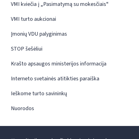
VMI kviečia į „Pasimatymą su mokesčiais“
VMI turto aukcionai
Įmonių VDU palyginimas
STOP šešėliui
Krašto apsaugos ministerijos informacija
Interneto svetainės atitikties paraiška
Ieškome turto savininkų
Nuorodos