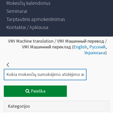
Mokesčių kalendorius
Seminarai
Tarptautinis apmokestinimas
Kontaktai / Apklausa
VMI Machine translation / VMI Машинный перевод /
VMI Машинний переклад (
English
,
Русский
,
Українська
)
Paieška
Kategorijos