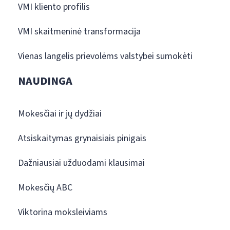
VMI kliento profilis
VMI skaitmeninė transformacija
Vienas langelis prievolėms valstybei sumokėti
NAUDINGA
Mokesčiai ir jų dydžiai
Atsiskaitymas grynaisiais pinigais
Dažniausiai užduodami klausimai
Mokesčių ABC
Viktorina moksleiviams