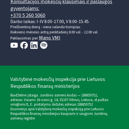
Konsultacijos mokesčių klausimais ir paslaugos
gyventojams:
+370 5 260 5060
Darbo laikas: I-IV 8.00-17.00, V 8.00-15.45.
Prieššventinę dieną - viena valanda trumpiau.
Kiekvieno mėnesio antrą penktadienį 8.00 val. - 12.00 val.
Mano VMI
Paklausimas per
Valstybinė mokesčių inspekcija prie Lietuvos
Respublikos finansų ministerijos
Biudžetinė įstaiga. Juridinio asmens kodas — 188659752,
adresas: Vasario 16-osios g. 14, 01107 Vilnius, Lietuva, el.paštas:
vmi@vmi.lt
, E. pristatymo dėžutės adresas 188659752
Duomenys apie Valstybinę mokesčių inspekciją prie Lietuvos
Respublikos finansų ministerijos kaupiami ir saugomi Juridinių
asmenų registre