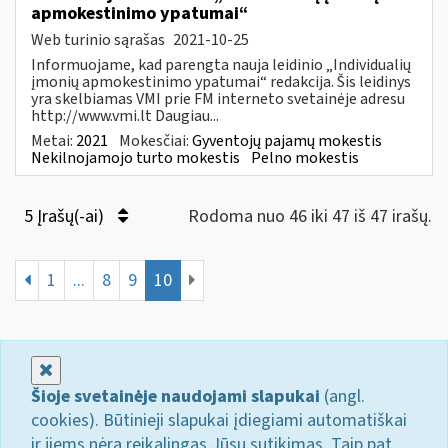
apmokestinimo ypatumai“
Web turinio sąrašas
2021-10-25
Informuojame, kad parengta nauja leidinio „Individualių
įmonių apmokestinimo ypatumai“ redakcija. Šis leidinys
yra skelbiamas VMI prie FM interneto svetainėje adresu
http://www.vmi.lt Daugiau...
Metai:
2021
Mokesčiai:
Gyventojų pajamų mokestis
Nekilnojamojo turto mokestis
Pelno mokestis
5 Įrašų(-ai)
Rodoma nuo 46 iki 47 iš 47 irašų.
1
...
8
9
10
Uždaryti
Šioje svetainėje naudojami slapukai
(angl.
cookies). Būtinieji slapukai įdiegiami automatiškai
ir jiems nėra reikalingas Jūsų sutikimas. Taip pat