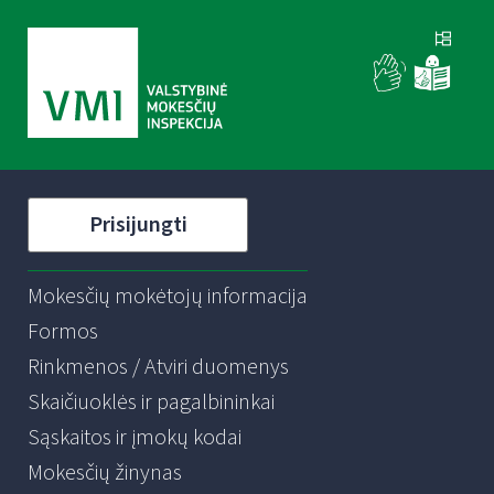
Prisijungti
Mokesčių mokėtojų informacija
Formos
Rinkmenos / Atviri duomenys
Skaičiuoklės ir pagalbininkai
Sąskaitos ir įmokų kodai
Mokesčių žinynas