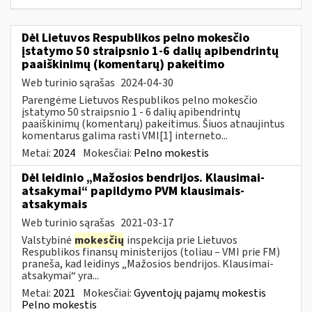
Dėl Lietuvos Respublikos pelno mokesčio
įstatymo 50 straipsnio 1-6 dalių apibendrintų
paaiškinimų (komentarų) pakeitimo
Web turinio sąrašas
2024-04-30
Parengėme Lietuvos Respublikos pelno mokesčio
įstatymo 50 straipsnio 1 - 6 dalių apibendrintų
paaiškinimų (komentarų) pakeitimus. Šiuos atnaujintus
komentarus galima rasti VMI[1] interneto...
Metai:
2024
Mokesčiai:
Pelno mokestis
Dėl leidinio „Mažosios bendrijos. Klausimai-
atsakymai“ papildymo PVM klausimais-
atsakymais
Web turinio sąrašas
2021-03-17
Valstybinė
mokesčių
inspekcija prie Lietuvos
Respublikos finansų ministerijos (toliau – VMI prie FM)
praneša, kad leidinys „Mažosios bendrijos. Klausimai-
atsakymai“ yra...
Metai:
2021
Mokesčiai:
Gyventojų pajamų mokestis
Pelno mokestis