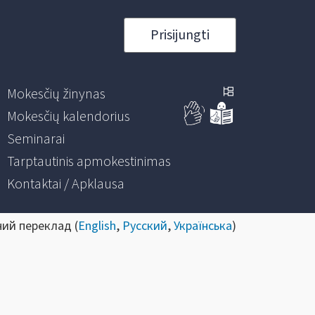
Prisijungti
Mokesčių žinynas
Mokesčių kalendorius
Seminarai
Tarptautinis apmokestinimas
Kontaktai / Apklausa
ний переклад (
English
,
Русский
,
Українська
)