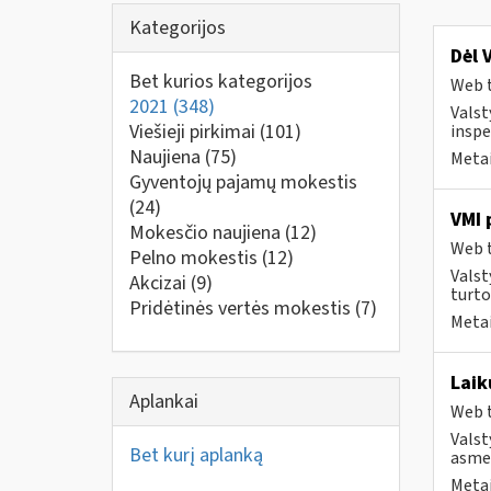
Kategorijos
Dėl 
Bet kurios kategorijos
Web t
2021
(348)
Valst
Viešieji pirkimai
(101)
inspe
Naujiena
(75)
Metai
Gyventojų pajamų mokestis
(24)
VMI 
Mokesčio naujiena
(12)
Web t
Pelno mokestis
(12)
Valst
Akcizai
(9)
turto
Pridėtinės vertės mokestis
(7)
Metai
Laik
Aplankai
Web t
Valst
Bet kurį aplanką
asmen
Metai