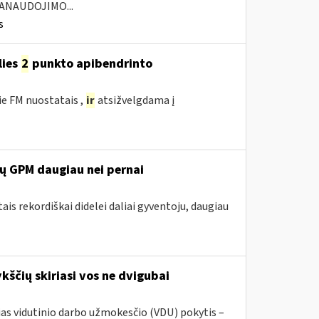
ANAUDOJIMO...
s
lies
2
punkto apibendrinto
ie FM nuostatais ,
ir
atsižvelgdama į
rų GPM daugiau nei pernai
ais rekordiškai didelei daliai gyventoju, daugiau
ščių skiriasi vos ne dvigubai
sias vidutinio darbo užmokesčio (VDU) pokytis –