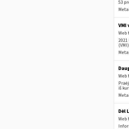
53 pr
Metai
VMI 
Web t
2021 
(VMI)
Metai
Daug
Web t
Praėj
iš kur
Metai
Dėl 
Web t
Infor