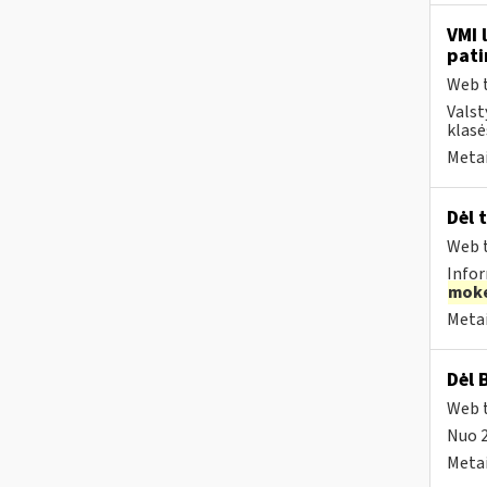
VMI 
pati
Web t
Valst
klasė
Metai
Dėl 
Web t
Infor
moke
Metai
Dėl 
Web t
Nuo 
Metai