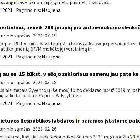
oc. augimas – per pirmą šių metų pusmetį fiksuotas...
:
2021
Pagrindinis:
Naujiena
vertinimu, beveik 200 įmonių yra ant nemokumo slenksč
urinio sąrašas
2021-07-19
liepos 19 d. Vilnius. Savaitgalį startavus Ankstyvojo perspėjimo si
 atliko įmonių (PVM mokėtojų) vertinimą ir ...
:
2021
Pagrindinis:
Naujiena
iau nei 15 tūkst. viešojo sektoriaus asmenų jau pateikė 
urinio sąrašas
2021-03-18
usiais metais Gyventojų (šeimos) turto deklaracijas už 2019 m. pat
ių laiku tai padarė 75 proc. Valstybinė...
:
2021
Pagrindinis:
Naujiena
Lietuvos Respublikos labdaros
ir
paramos įstatymo pake
urinio sąrašas
2021-02-26
muojame, kad Lietuvos Respublikos Seimas 2020 m. gruodžio 2
2
d