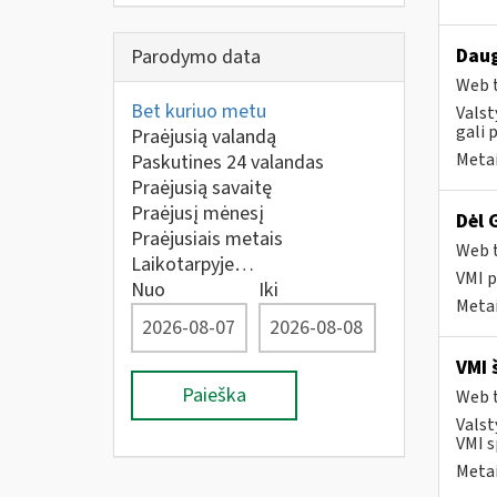
Daug
Parodymo data
Web t
Bet kuriuo metu
Valst
gali 
Praėjusią valandą
Metai
Paskutines 24 valandas
Praėjusią savaitę
Praėjusį mėnesį
Dėl 
Praėjusiais metais
Web t
Laikotarpyje…
VMI p
Nuo
Iki
Metai
VMI 
Paieška
Web t
Valst
VMI s
Metai