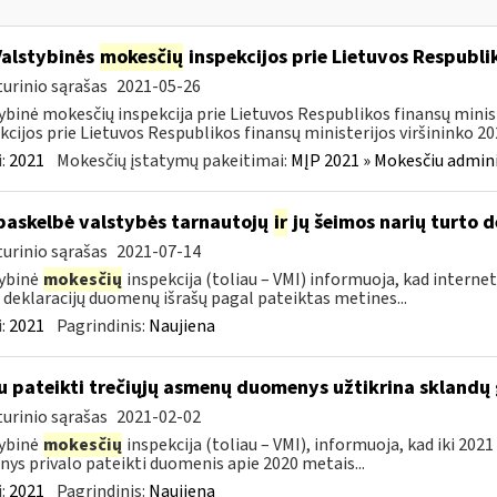
Valstybinės
mokesčių
inspekcijos prie Lietuvos Respublik
urinio sąrašas
2021-05-26
ybinė mokesčių inspekcija prie Lietuvos Respublikos finansų minis
kcijos prie Lietuvos Respublikos finansų ministerijos viršininko 202
:
2021
Mokesčių įstatymų pakeitimai:
MĮP 2021 » Mokesčiu admin
paskelbė valstybės tarnautojų
ir
jų šeimos narių turto 
urinio sąrašas
2021-07-14
ybinė
mokesčių
inspekcija (toliau – VMI) informuoja, kad internet
 deklaracijų duomenų išrašų pagal pateiktas metines...
:
2021
Pagrindinis:
Naujiena
u pateikti trečiųjų asmenų duomenys užtikrina skland
urinio sąrašas
2021-02-02
ybinė
mokesčių
inspekcija (toliau – VMI), informuoja, kad iki 2021
ys privalo pateikti duomenis apie 2020 metais...
:
2021
Pagrindinis:
Naujiena