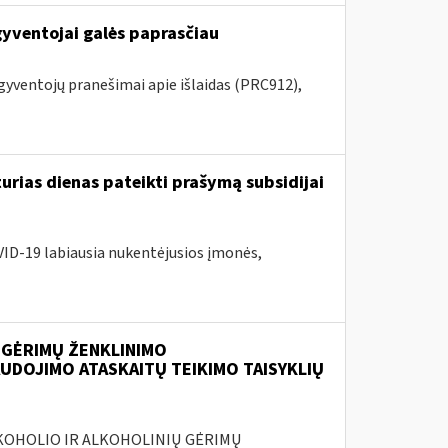
gyventojai galės paprasčiau
 gyventojų pranešimai apie išlaidas (PRC912),
urias dienas pateikti prašymą subsidijai
VID-19 labiausia nukentėjusios įmonės,
 GĖRIMŲ ŽENKLINIMO
UDOJIMO ATASKAITŲ TEIKIMO TAISYKLIŲ
ALKOHOLIO IR ALKOHOLINIŲ GĖRIMŲ