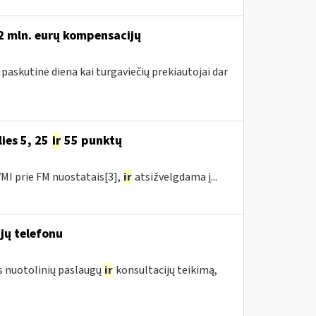
,2 mln. eurų kompensacijų
 paskutinė diena kai turgaviečių prekiautojai dar
ies 5, 25
ir
55 punktų
MI prie FM nuostatais[3],
ir
atsižvelgdama į...
jų telefonu
us nuotolinių paslaugų
ir
konsultacijų teikimą,