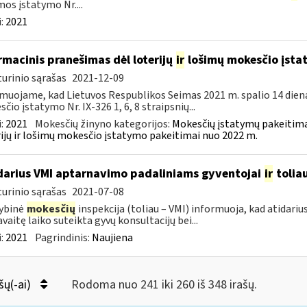
os įstatymo Nr....
:
2021
rmacinis pranešimas dėl loterijų
ir
lošimų mokesčio įsta
urinio sąrašas
2021-12-09
muojame, kad Lietuvos Respublikos Seimas 2021 m. spalio 14 dien
čio įstatymo Nr. IX-326 1, 6, 8 straipsnių...
:
2021
Mokesčių žinyno kategorijos:
Mokesčių įstatymų pakeitima
ijų ir lošimų mokesčio įstatymo pakeitimai nuo 2022 m.
darius VMI aptarnavimo padaliniams gyventojai
ir
tolia
urinio sąrašas
2021-07-08
ybinė
mokesčių
inspekcija (toliau – VMI) informuoja, kad atidariu
avaitę laiko suteikta gyvų konsultacijų bei...
:
2021
Pagrindinis:
Naujiena
šų(-ai)
Rodoma nuo 241 iki 260 iš 348 irašų.