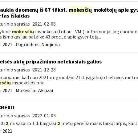
laukia duomenų iš 67 tūkst.
mokesčių
mokėtojų apie gyv
rtas išlaidas
urinio sąrašas
2021-02-08
ybinė
mokesčių
inspekcija (toliau - VMI), informuoja, jog duomen
s išmokas jau pateikė 43 proc., o apie gyventojų...
:
2021
Pagrindinis:
Naujiena
teisės aktų pripažinimo netekusiais galios
urinio sąrašas
2021-12-28
muojame, kad nuo 2021 m. gruodžio 21 d. įsigaliojo Lietuvos metro
sčių
inspekcijos prie...
:
2021
Mokesčiai:
Akcizai
BREXIT
urinio sąrašas
2022-01-03
202
2
m. vasario 1 d. baigiasi
2
metų pereinamasis laikotarpis, kai J
:
2021