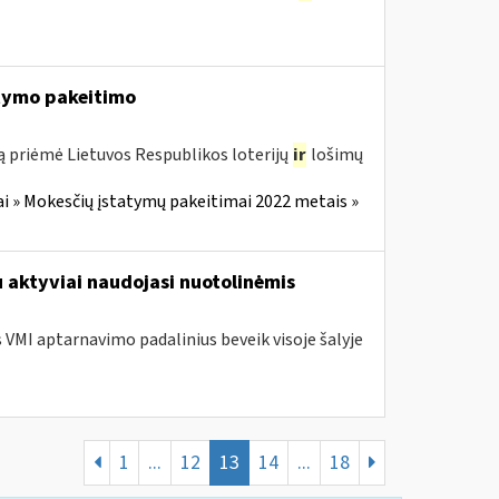
tymo pakeitimo
ą priėmė Lietuvos Respublikos loterijų
ir
lošimų
i » Mokesčių įstatymų pakeitimai 2022 metais »
u aktyviai naudojasi nuotolinėmis
s VMI aptarnavimo padalinius beveik visoje šalyje
1
...
12
13
14
...
18