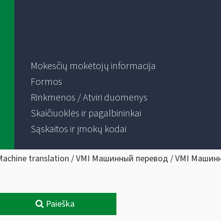
Mokesčių mokėtojų informacija
Formos
Rinkmenos / Atviri duomenys
Skaičiuoklės ir pagalbininkai
Sąskaitos ir įmokų kodai
Machine translation / VMI Машинный перевод / VMI Машин
Paieška