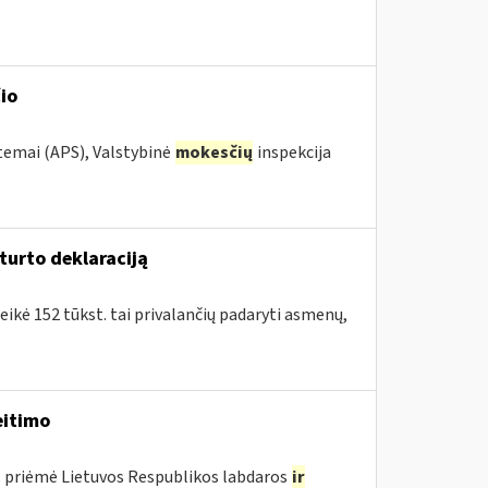
io
stemai (APS), Valstybinė
mokesčių
inspekcija
turto deklaraciją
eikė 152 tūkst. tai privalančių padaryti asmenų,
itimo
. priėmė Lietuvos Respublikos labdaros
ir