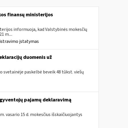
os finansų ministerijos
terijos informuoja, kad Valstybinės mokesčių
1 m....
istravimo įstatymas
deklaracijų duomenis už
o svetainėje paskelbė beveik 48 tūkst. viešų
ų gyventojų pajamų deklaravimą
 m. vasario 15 d. mokesčius išskaičiuojantys