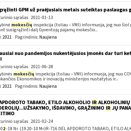
grąžinti GPM už praėjusiais metais suteiktas paslaugas 
urinio sąrašas
2021-01-13
ybinė
mokesčių
inspekcija (toliau – VMI) informuoja, jog nuo šiol
ant susigrąžinti dalį Gyventojų pajamų mokesčio...
:
2021
Pagrindinis:
Naujiena
ausiai nuo pandemijos nukentėjusios įmonės dar turi ket
i
urinio sąrašas
2021-06-28
ybinės
mokesčių
inspekcija (toliau – VMI) informuoja, jog nuo CO
nkančios Ekonomikos ir inovacijų ministerijos nustatytus ir...
:
2021
Pagrindinis:
Naujiena
 APDOROTO TABAKO, ETILO ALKOHOLIO
IR
ALKOHOLINIŲ
DEROLIŲ...UŽSAKYMO, IŠDAVIMO, GRĄŽINIMO
IR
JŲ PANA
EITIMO
urinio sąrašas
2021-02-24
-0
2
-18 Nr. (19.20-10 Mr)R-716 DĖL APDOROTO TABAKO, ETILO 