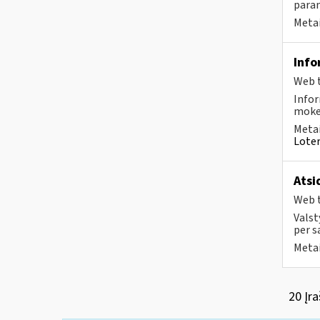
param
Metai
Info
Web t
Infor
mokes
Metai
Loter
Atsi
Web t
Valst
per s
Metai
20 Įra