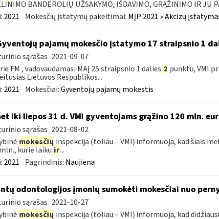
LINIMO BANDEROLIŲ UŽSAKYMO, IŠDAVIMO, GRĄŽINIMO IR JŲ P
:
2021
Mokesčių įstatymų pakeitimai:
MĮP 2021 » Akcizų įstatyma
Gyventojų pajamų mokesčio įstatymo 17 straipsnio 1 da
urinio sąrašas
2021-09-07
rie FM , vadovaudamasi MAĮ 25 straipsnio 1 dalies
2
punktu, VMI pr
eitusias Lietuvos Respublikos...
:
2021
Mokesčiai:
Gyventojų pajamų mokestis
et iki liepos 31 d. VMI gyventojams grąžino 120 mln. eu
urinio sąrašas
2021-08-02
ybinė
mokesčių
inspekcija (toliau – VMI) informuoja, kad šiais met
 mln., kurie laiku
ir
...
:
2021
Pagrindinis:
Naujiena
intų odontologijos įmonių sumokėti mokesčiai nuo pernyk
urinio sąrašas
2021-10-27
ybinė
mokesčių
inspekcija (toliau – VMI) informuoja, kad didžiau