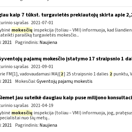
iau kaip 7 tūkst. turgavietės prekiautojų skirta apie 2
urinio sąrašas
2021-07-01
ybinė
mokesčių
inspekcija (toliau – VMI) informuoja, kad šiandien
pateikti paraišką turgavietės mokesčio...
:
2021
Pagrindinis:
Naujiena
Gyventojų pajamų mokesčio įstatymo 17 straipsnio 1 dal
urinio sąrašas
2021-09-01
rie FM[1], vadovaudamasi MAĮ[
2
] 25 straipsnio 1 dalies
2
punktu, V
:
2021
Mokesčiai:
Gyventojų pajamų mokestis
šiemet jau suteikė daugiau kaip puse milijono konsultaci
urinio sąrašas
2021-04-19
ybinė
mokesčių
inspekcija (toliau – VMI) informuoja, jog, pratęs
pecialistai nuo šių metų...
:
2021
Pagrindinis:
Naujiena