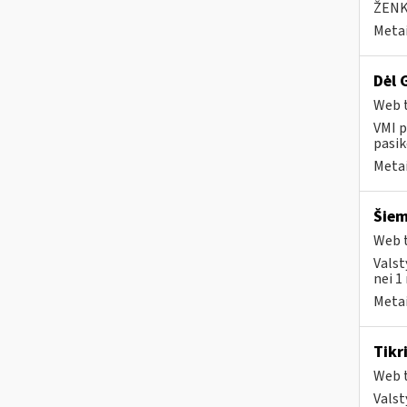
ŽENK
Metai
Dėl 
Web t
VMI p
pasik
Metai
Šiem
Web t
Valst
nei 1
Metai
Tikr
Web t
Valst