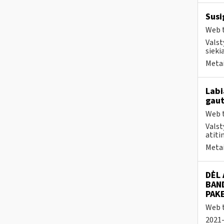
Susi
Web t
Valst
sieki
Metai
Labi
gaut
Web t
Valst
atiti
Metai
DĖL
BAN
PAK
Web t
2021