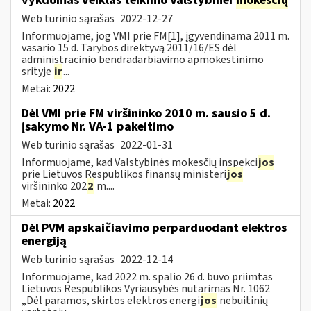
vykdomas veiklas teikimo Valstybinei
mokesčių
Web turinio sąrašas
2022-12-27
Informuojame, jog VMI prie FM[1], įgyvendinama 2011 m.
vasario 15 d. Tarybos direktyvą 2011/16/ES dėl
administracinio bendradarbiavimo apmokestinimo
srityje
ir
...
Metai:
2022
Dėl VMI prie FM viršininko 2010 m. sausio 5 d.
įsakymo Nr. VA-1 pakeitimo
Web turinio sąrašas
2022-01-31
Informuojame, kad Valstybinės mokesčių inspekci
jos
prie Lietuvos Respublikos finansų ministeri
jos
viršininko 202
2
m....
Metai:
2022
Dėl PVM apskaičiavimo perparduodant elektros
energiją
Web turinio sąrašas
2022-12-14
Informuojame, kad 2022 m. spalio 26 d. buvo priimtas
Lietuvos Respublikos Vyriausybės nutarimas Nr. 1062
„Dėl paramos, skirtos elektros energi
jos
nebuitinių