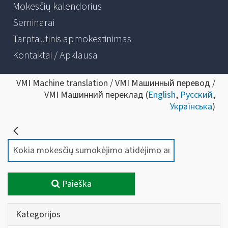
Mokesčių kalendorius
Seminarai
Tarptautinis apmokestinimas
Kontaktai / Apklausa
VMI Machine translation / VMI Машинный перевод /
VMI Машинний переклад (
English
,
Русский
,
Українська
)
Paieška
Kategorijos