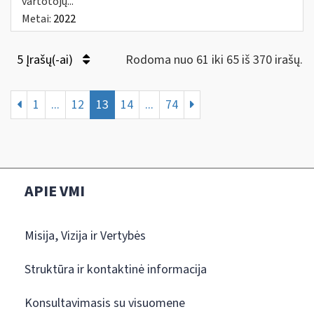
vartotojų...
Metai:
2022
5 Įrašų(-ai)
Rodoma nuo 61 iki 65 iš 370 irašų.
1
...
12
13
14
...
74
APIE VMI
Misija, Vizija ir Vertybės
Struktūra ir kontaktinė informacija
Konsultavimasis su visuomene