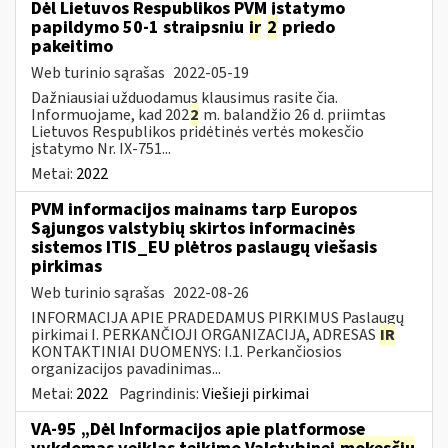
Dėl Lietuvos Respublikos PVM įstatymo
papildymo 50-1 straipsniu
ir
2
priedo
pakeitimo
Web turinio sąrašas
2022-05-19
Dažniausiai užduodamus klausimus rasite čia.
Informuojame, kad 202
2
m. balandžio 26 d. priimtas
Lietuvos Respublikos pridėtinės vertės mokesčio
įstatymo Nr. IX-751...
Metai:
2022
PVM informacijos mainams tarp Europos
Sąjungos valstybių skirtos informacinės
sistemos ITIS_EU plėtros paslaugų viešasis
pirkimas
Web turinio sąrašas
2022-08-26
INFORMACIJA APIE PRADEDAMUS PIRKIMUS Paslaugų
pirkimai I. PERKANČIOJI ORGANIZACIJA, ADRESAS
IR
KONTAKTINIAI DUOMENYS: I.1. Perkančiosios
organizacijos pavadinimas...
Metai:
2022
Pagrindinis:
Viešieji pirkimai
VA-95 „Dėl Informacijos apie platformose