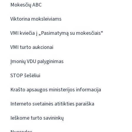
Mokesčių ABC
Viktorina moksleiviams
VMI kviečia į „Pasimatymą su mokesčiais“
VMI turto aukcionai
Įmonių VDU palyginimas
STOP šešėliui
Krašto apsaugos ministerijos informacija
Interneto svetainės atitikties paraiška
Ieškome turto savininkų