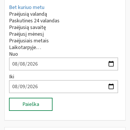
Bet kuriuo metu
Praėjusią valandą
Paskutines 24 valandas
Praėjusią savaitę
Praėjusį mėnesį
Praėjusiais metais
Laikotarpyje…
Nuo
Iki
Paieška