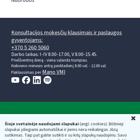
Nuorodos
Konsultacijos mokesčių klausimais ir paslaugos
gyventojams:
+370 5 260 5060
Darbo laikas: I-IV 8.00-17.00, V 8.00-15.45.
Prieššventinę dieną - viena valanda trumpiau.
Kiekvieno mėnesio antrą penktadienį 8.00 val. - 12.00 val.
Mano VMI
Paklausimas per
Valstybinė mokesčių inspekcija prie Lietuvos
U
Respublikos finansų ministerijos
Šioje svetainėje naudojami slapukai
(angl. cookies). Būtinieji
slapukai įdiegiami automatiškai ir jiems nėra reikalingas Jūsų
Biudžetinė įstaiga. Juridinio asmens kodas — 188659752,
sutikimas. Taip pat galite sutikti ir su kitų slapukų naudojimu. Savo
adresas: Vasario 16-osios g. 14, 01107 Vilnius, Lietuva, el.paštas: