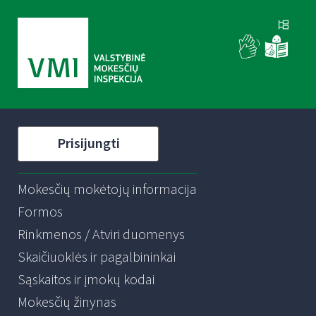
Prisijungti
Mokesčių mokėtojų informacija
Formos
Rinkmenos / Atviri duomenys
Skaičiuoklės ir pagalbininkai
Sąskaitos ir įmokų kodai
Mokesčių žinynas