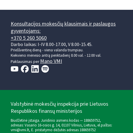
Konsultacijos mokesčių klausimais ir paslaugos
gyventojams:
+370 5 260 5060
Darbo laikas: I-IV 8.00-17.00, V 8.00-15.45.
Prieššventinę dieną - viena valanda trumpiau.
Kiekvieno mėnesio antrą penktadienį 8.00 val. - 12.00 val.
Mano VMI
Paklausimas per
Valstybinė mokesčių inspekcija prie Lietuvos
Respublikos finansų ministerijos
Biudžetinė įstaiga. Juridinio asmens kodas — 188659752,
adresas: Vasario 16-osios g. 14, 01107 Vilnius, Lietuva, el.paštas:
vmi@vmi.lt
, E. pristatymo dėžutės adresas 188659752