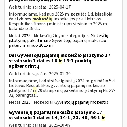
Web turinio sąrašas
2025-04-17
Informuojame, kad nuo 2025 m. gegužės 1 d. įsigalioja
Valstybinės
mokesčių
inspekcijos prie Lietuvos
Respublikos finansų ministerijos viršininko 2025 m.
balandžio 15 d....
Metai:
2025
Mokesčių žinyno kategorijos:
Mokesčių
įstatymų pakeitimai » Gyventojų pajamų mokesčio
pakeitimai nuo 2025 m.
Dėl Gyventojų pajamų mokesčio įstatymo 17
straipsnio 1 dalies 16
ir
16-1 punktų
apibendrintų
Web turinio sąrašas
2025-01-30
Informuojame, kad atsižvelgiant į 2024 m. gruodžio 5 d.
Lietuvos Respublikos gyventojų pajamų mokesčio
įstatymo 17
ir
20 straipsnių pakeitimo įstatymą Nr. XV-
32, parengtas...
Metai:
2025
Mokesčiai:
Gyventojų pajamų mokestis
Gyventojų pajamų mokesčio įstatymo 17
straipsnio 1 dalies 14, 14-1, 33, 46, 46-1
ir
Web turinio sąrašas
2025-10-09