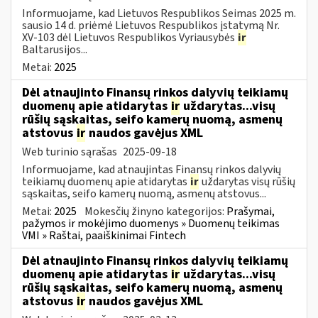
Informuojame, kad Lietuvos Respublikos Seimas 2025 m.
sausio 14 d. priėmė Lietuvos Respublikos įstatymą Nr.
XV-103 dėl Lietuvos Respublikos Vyriausybės
ir
Baltarusijos...
Metai:
2025
Dėl atnaujinto Finansų rinkos dalyvių teikiamų
duomenų apie atidarytas
ir
uždarytas...visų
rūšių sąskaitas, seifo kamerų nuomą, asmenų
atstovus
ir
naudos gavėjus XML
Web turinio sąrašas
2025-09-18
Informuojame, kad atnaujintas Finansų rinkos dalyvių
teikiamų duomenų apie atidarytas
ir
uždarytas visų rūšių
sąskaitas, seifo kamerų nuomą, asmenų atstovus...
Metai:
2025
Mokesčių žinyno kategorijos:
Prašymai,
pažymos ir mokėjimo duomenys » Duomenų teikimas
VMI » Raštai, paaiškinimai Fintech
Dėl atnaujinto Finansų rinkos dalyvių teikiamų
duomenų apie atidarytas
ir
uždarytas...visų
rūšių sąskaitas, seifo kamerų nuomą, asmenų
atstovus
ir
naudos gavėjus XML