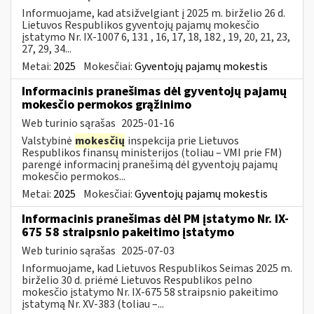
Informuojame, kad atsižvelgiant į 2025 m. birželio 26 d.
Lietuvos Respublikos gyventojų pajamų mokesčio
įstatymo Nr. IX-1007 6, 131 , 16, 17, 18, 182 , 19, 20, 21, 23,
27, 29, 34...
Metai:
2025
Mokesčiai:
Gyventojų pajamų mokestis
Informacinis pranešimas dėl gyventojų pajamų
mokesčio permokos grąžinimo
Web turinio sąrašas
2025-01-16
Valstybinė
mokesčių
inspekcija prie Lietuvos
Respublikos finansų ministerijos (toliau – VMI prie FM)
parengė informacinį pranešimą dėl gyventojų pajamų
mokesčio permokos...
Metai:
2025
Mokesčiai:
Gyventojų pajamų mokestis
Informacinis pranešimas dėl PM įstatymo Nr. IX-
675 58 straipsnio pakeitimo įstatymo
Web turinio sąrašas
2025-07-03
Informuojame, kad Lietuvos Respublikos Seimas 2025 m.
birželio 30 d. priėmė Lietuvos Respublikos pelno
mokesčio įstatymo Nr. IX-675 58 straipsnio pakeitimo
įstatymą Nr. XV-383 (toliau –...