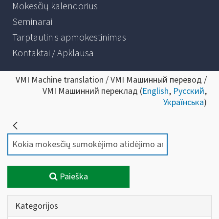
Mokesčių kalendorius
Seminarai
Tarptautinis apmokestinimas
Kontaktai / Apklausa
VMI Machine translation / VMI Машинный перевод /
VMI Машинний переклад (
English
,
Русский
,
Українська
)
Paieška
Kategorijos