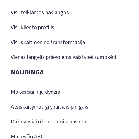
VMI teikiamos paslaugos
VMI kliento profilis
VMI skaitmeninė transformacija
Vienas langelis prievolėms valstybei sumokėti
NAUDINGA
Mokesčiai ir jų dydžiai
Atsiskaitymas grynaisiais pinigais
Dažniausiai užduodami klausimai
Mokesčių ABC