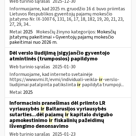
Web turinio sąrašas
2025-12-30
Informuojame, kad 2025 m. gruodžio 16 d. buvo priimtas
Lietuvos Respublikos gyventojų pajamų mokesčio
įstatymo Nr. IX-1007 6, 131, 16, 17, 18, 182, 19, 20, 21, 23,
27, 29, 34...
Metai:
2025
Mokesčių žinyno kategorijos:
Mokesčių
įstatymų pakeitimai » Gyventojų pajamų mokesčio
pakeitimai nuo 2026 m.
Dėl verslo liudijimą įsigyjančio gyventojo
atmintinės (trumposios) papildymo
Web turinio sąrašas
2025-01-30
Informuojame, kad interneto svetainėje
https://www.vmi.lt/evmi/individuali-veikla-
ir
-verslo-
liudijimai patalpinta patikslinta
ir
papildyta trumpoji...
Metai:
2025
Informacinis pranešimas dėl priimto LR
vyriausybės
ir
Baltarusijos vyriausybės
sutarties...dėl pajamų
ir
kapitalo dvigubo
apmokestinimo
ir
fiskalinių pažeidimų
išvengimo denonsavimo
Web turinio sąrašas
2025-01-23