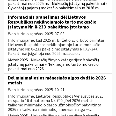
pakeitimai nuo 2025 m.
Mokesčių įstatymų pakeitimai »
Gyventojų pajamų mokesčio pakeitimai nuo 2026 m.
Informacinis pranešimas dėl Lietuvos
Respublikos nekilnojamojo turto mokesčio
įstatymo Nr. X-233 pakeitimo įstatymo
Web turinio sąrašas
2025-07-03
Informuojame, kad 2025 m. birželio 26 d. buvo priimtas
Lietuvos Respublikos nekilnojamojo turto mokesčio
įstatymo Nr. X–233 pakeitimo įstatymas Nr. XV-344.
Pakeitimai įsigalioja nuo 2026 m. sausio...
Metai:
2025
Mokesčių žinyno kategorijos:
Mokesčių
įstatymų pakeitimai » Nekilnojamo turto mokesčio
pakeitimai nuo 2026
Dėl minimaliosios mėnesinės algos dydžio 2026
metais
Web turinio sąrašas
2025-10-21
Informuojame, Lietuvos Respublikos Vyriausybės 2025
m. spalio 16 d. nutarimu Nr. 700 „Dėl 2026 metais
taikomo minimaliojo darbo užmokesčio“ patvirtinta
2026 m. taikoma minimalioji mėnesinė alga —...
Metai:
2025
Mokesčių žinyno kategorijos:
Mokesčių