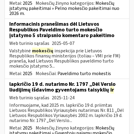
Metai:
2025
Mokesčių žinyno kategorijos:
Mokesčių
įstatymų pakeitimai » Pelno mokesčio pakeitimai nuo
2026 m.
Informacinis pranešimas dėl Lietuvos
Respublikos Paveldimo turto mokesčio
įstatymo 5 straipsnio komentaro pakeitimo
Web turinio sąrašas
2025-05-07
Valstybinė
mokesčių
inspekcija prie Lietuvos
Respublikos finansų ministerijos (toliau – VMI prie FM)
praneša, kad Lietuvos Respublikos paveldimo turto
mokesčio įstatymo 5...
Metai:
2025
Mokesčiai:
Paveldimo turto mokestis
lapkričio 19 d. nutarimo Nr. 1797 „Dėl Verslo
liudijimų išdavimo gyventojams taisyklių
ir
Web turinio sąrašas
2025-11-24
Informuojame, kad 2025 m. lapkričio 19 d. priimtas
Lietuvos Respublikos Vyriausybės nutarimas Nr. 811 „Dėl
Lietuvos Respublikos Vyriausybės 2002 m. lapkričio 19 d.
nutarimo Nr. 1797 „Dėl Verslo...
Metai:
2025
Mokesčių žinyno kategorijos:
Mokesčių
įstatymų pakeitimai » Gyventojų pajamų mokesčio