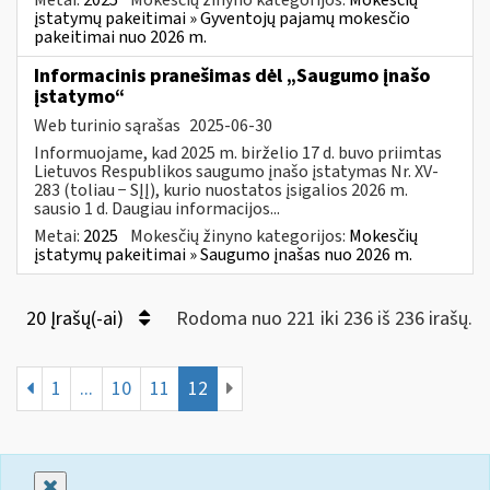
įstatymų pakeitimai » Gyventojų pajamų mokesčio
pakeitimai nuo 2026 m.
Informacinis pranešimas dėl „Saugumo įnašo
įstatymo“
Web turinio sąrašas
2025-06-30
Informuojame, kad 2025 m. birželio 17 d. buvo priimtas
Lietuvos Respublikos saugumo įnašo įstatymas Nr. XV-
283 (toliau − SĮĮ), kurio nuostatos įsigalios 2026 m.
sausio 1 d. Daugiau informacijos...
Metai:
2025
Mokesčių žinyno kategorijos:
Mokesčių
įstatymų pakeitimai » Saugumo įnašas nuo 2026 m.
20 Įrašų(-ai)
Rodoma nuo 221 iki 236 iš 236 irašų.
1
...
10
11
12
Uždaryti