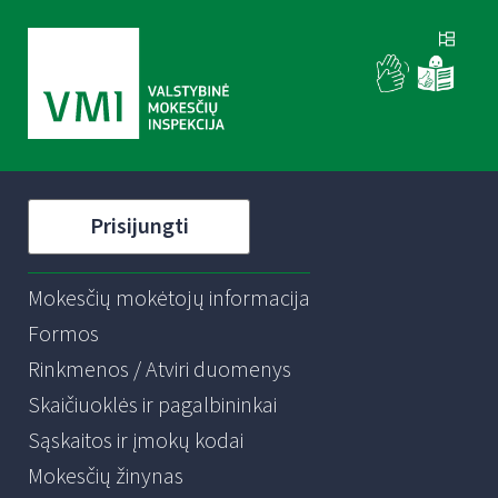
Prisijungti
Mokesčių mokėtojų informacija
Formos
Rinkmenos / Atviri duomenys
Skaičiuoklės ir pagalbininkai
Sąskaitos ir įmokų kodai
Mokesčių žinynas