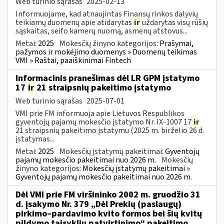
Web turinio sąrašas
2025-02-13
Informuojame, kad atnaujintas Finansų rinkos dalyvių
teikiamų duomenų apie atidarytas
ir
uždarytas visų rūšių
sąskaitas, seifo kamerų nuomą, asmenų atstovus...
Metai:
2025
Mokesčių žinyno kategorijos:
Prašymai,
pažymos ir mokėjimo duomenys » Duomenų teikimas
VMI » Raštai, paaiškinimai Fintech
Informacinis pranešimas dėl LR GPM įstatymo
17
ir
21 straipsnių pakeitimo įstatymo
Web turinio sąrašas
2025-07-01
VMI prie FM informuoja apie Lietuvos Respublikos
gyventojų pajamų mokesčio įstatymo Nr. IX-1007 17
ir
21 straipsnių pakeitimo įstatymu (2025 m. birželio 26 d.
įstatymas...
Metai:
2025
Mokesčių įstatymų pakeitimai:
Gyventojų
pajamų mokesčio pakeitimai nuo 2026 m.
Mokesčių
žinyno kategorijos:
Mokesčių įstatymų pakeitimai »
Gyventojų pajamų mokesčio pakeitimai nuo 2026 m.
Dėl VMI prie FM viršininko 2002 m. gruodžio 31
d. įsakymo Nr. 379 „Dėl Prekių (paslaugų)
pirkimo–pardavimo kvito formos bei šių kvitų
pildymo taisyklių patvirtinimo“ pakeitimo