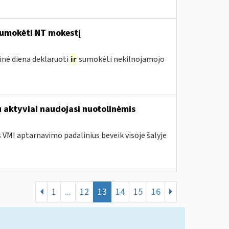
umokėti NT mokestį
inė diena deklaruoti
ir
sumokėti nekilnojamojo
u aktyviai naudojasi nuotolinėmis
s VMI aptarnavimo padalinius beveik visoje šalyje
1
...
12
13
14
15
16