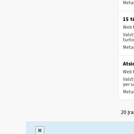
Metai
15 t
Web t
Valst
turto
Metai
Atsi
Web t
Valst
per s
Metai
20 Įra
Uždaryti