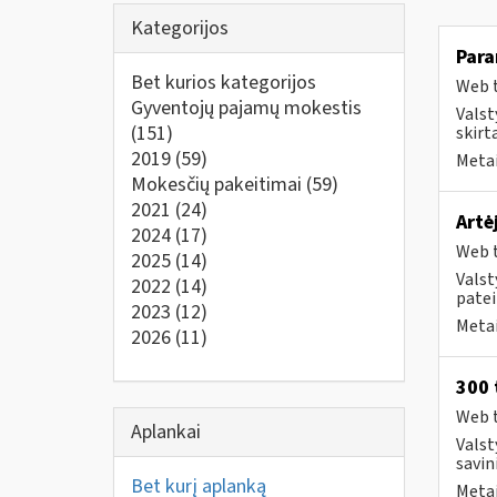
Kategorijos
Para
Bet kurios kategorijos
Web t
Gyventojų pajamų mokestis
Valst
(151)
skirt
2019
(59)
Metai
Mokesčių pakeitimai
(59)
2021
(24)
Artė
2024
(17)
Web t
2025
(14)
Valst
2022
(14)
patei
2023
(12)
Metai
2026
(11)
300 
Web t
Aplankai
Valst
savin
Bet kurį aplanką
Metai