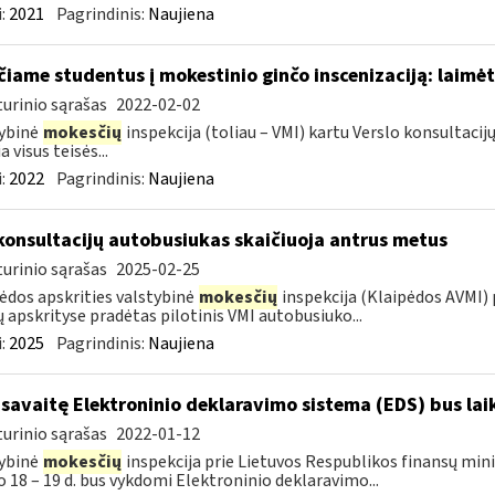
:
2021
Pagrindinis:
Naujiena
čiame studentus į mokestinio ginčo inscenizaciją: laimė
urinio sąrašas
2022-02-02
ybinė
mokesčių
inspekcija (toliau – VMI) kartu Verslo konsultac
a visus teisės...
:
2022
Pagrindinis:
Naujiena
konsultacijų autobusiukas skaičiuoja antrus metus
urinio sąrašas
2025-02-25
ėdos apskrities valstybinė
mokesčių
inspekcija (Klaipėdos AVMI) 
ų apskrityse pradėtas pilotinis VMI autobusiuko...
:
2025
Pagrindinis:
Naujiena
 savaitę Elektroninio deklaravimo sistema (EDS) bus la
urinio sąrašas
2022-01-12
ybinė
mokesčių
inspekcija prie Lietuvos Respublikos finansų minis
o 18 – 19 d. bus vykdomi Elektroninio deklaravimo...