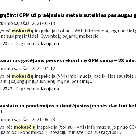
grąžinti GPM už praėjusiais metais suteiktas paslaugas 
urinio sąrašas
2021-01-13
ybinė
mokesčių
inspekcija (toliau – VMI) informuoja, jog nuo šiol
ant susigrąžinti dalį Gyventojų pajamų mokesčio...
:
2021
Pagrindinis:
Naujiena
paramos gavėjams perves rekordinę GPM sumą – 23 mln.
urinio sąrašas
2022-07-12
ybinė
mokesčių
inspekcija (VMI) informuoja, kad iki šios savaitė
inių sąjungų ir jų susivienijimų bei politinių...
:
2022
Pagrindinis:
Naujiena
ausiai nuo pandemijos nukentėjusios įmonės dar turi ket
i
urinio sąrašas
2021-06-28
ybinės
mokesčių
inspekcija (toliau – VMI) informuoja, jog nuo CO
nkančios Ekonomikos ir inovacijų ministerijos nustatytus ir...