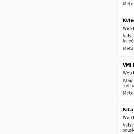
Metai
Kvie
Web t
Valst
kvieči
Metai
VMI 
Web t
Klaip
Telši
Metai
Kitą
Web t
Valst
sausi