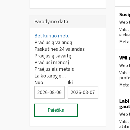
Susi
Parodymo data
Web t
Valst
sieki
Bet kuriuo metu
Metai
Praėjusią valandą
Paskutines 24 valandas
Praėjusią savaitę
VMI 
Praėjusį mėnesį
Web t
Praėjusiais metais
Valst
Laikotarpyje…
profes
Nuo
Iki
Metai
Labi
gaut
Paieška
Web t
Valst
atiti