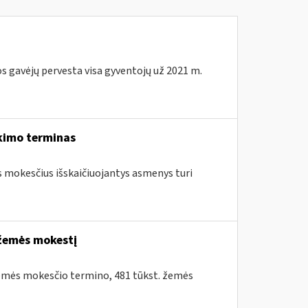
s gavėjų pervesta visa gyventojų už 2021 m.
kimo terminas
os mokesčius išskaičiuojantys asmenys turi
 žemės mokestį
 žemės mokesčio termino, 481 tūkst. žemės