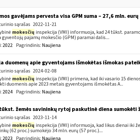
mos gavėjams pervesta visa GPM suma – 27,6 mln. eurų
urinio sąrašas
2022-11-21
ybinė
mokesčių
inspekcija (VMI) informuoja, kad 24 tūkst. paramo
a gyventojų pajamų mokesčio (GPM) paramai dalis....
:
2022
Pagrindinis:
Naujiena
ja duomenų apie gyventojams išmokėtas išmokas patei
urinio sąrašas
2024-02-08
ybinė
mokesčių
inspekcija (VMI) primena, kad iki vasario 15 dien
kti duomenis apie 2023 metais gyventojams išmokėtas A...
:
2024
Pagrindinis:
Naujiena
tūkst. žemės savininkų rytoj paskutinė diena sumokėti
urinio sąrašas
2023-11-14
ybinė
mokesčių
inspekcija (VMI) informuoja, kad likus dienai iki
inkų (62 proc.) sumokėjo 34 mln. eurų (57 proc.)....
:
2023
Pagrindinis:
Naujiena