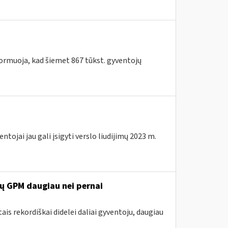
formuoja, kad šiemet 867 tūkst. gyventojų
tojai jau gali įsigyti verslo liudijimų 2023 m.
rų GPM daugiau nei pernai
ais rekordiškai didelei daliai gyventoju, daugiau