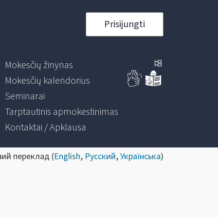
Prisijungti
Mokesčių žinynas
Mokesčių kalendorius
Seminarai
Tarptautinis apmokestinimas
Kontaktai / Apklausa
ний переклад (
English
,
Русский
,
Українська
)