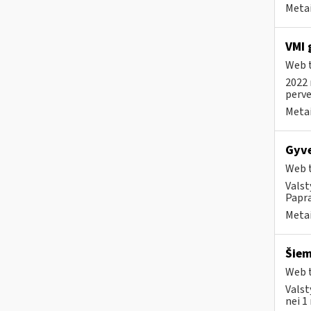
Metai
VMI 
Web t
2022 
perve
Metai
Gyve
Web t
Valst
Papra
Metai
Šiem
Web t
Valst
nei 1