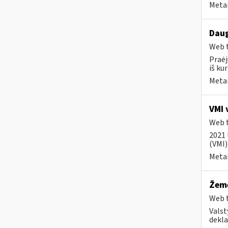
Metai
Daug
Web t
Praėj
iš kur
Metai
VMI 
Web t
2021 
(VMI)
Metai
Žemė
Web t
Valst
dekla