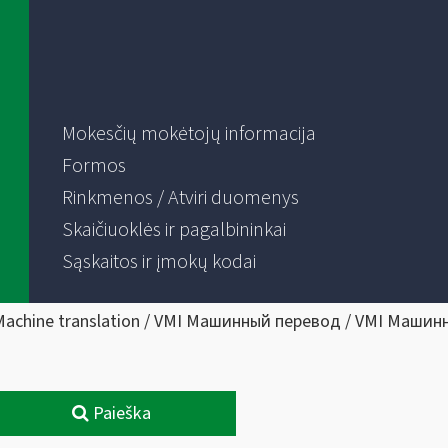
Mokesčių mokėtojų informacija
Formos
Rinkmenos / Atviri duomenys
Skaičiuoklės ir pagalbininkai
Sąskaitos ir įmokų kodai
Machine translation / VMI Машинный перевод / VMI Машин
Paieška