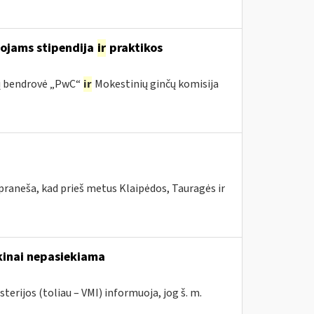
tojams stipendija
ir
praktikos
ijų bendrovė „PwC“
ir
Mokestinių ginčų komisija
praneša, kad prieš metus Klaipėdos, Tauragės ir
ikinai nepasiekiama
terijos (toliau – VMI) informuoja, jog š. m.