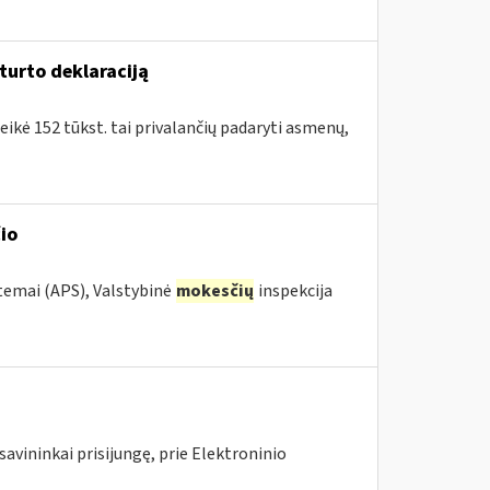
turto deklaraciją
eikė 152 tūkst. tai privalančių padaryti asmenų,
io
stemai (APS), Valstybinė
mokesčių
inspekcija
avininkai prisijungę, prie Elektroninio