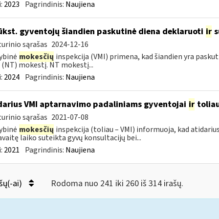
:
2023
Pagrindinis:
Naujiena
ūkst. gyventojų šiandien paskutinė diena deklaruoti
ir
s
urinio sąrašas
2024-12-16
ybinė
mokesčių
inspekcija (VMI) primena, kad šiandien yra paskut
 (NT) mokestį. NT mokestį...
:
2024
Pagrindinis:
Naujiena
darius VMI aptarnavimo padaliniams gyventojai
ir
tolia
urinio sąrašas
2021-07-08
ybinė
mokesčių
inspekcija (toliau – VMI) informuoja, kad atidariu
avaitę laiko suteikta gyvų konsultacijų bei...
:
2021
Pagrindinis:
Naujiena
šų(-ai)
Rodoma nuo 241 iki 260 iš 314 irašų.