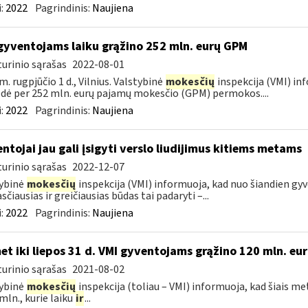
:
2022
Pagrindinis:
Naujiena
gyventojams laiku grąžino 252 mln. eurų GPM
urinio sąrašas
2022-08-01
m. rugpjūčio 1 d., Vilnius. Valstybinė
mokesčių
inspekcija (VMI) in
dė per 252 mln. eurų pajamų mokesčio (GPM) permokos....
:
2022
Pagrindinis:
Naujiena
ntojai jau gali įsigyti verslo liudijimus kitiems metams
urinio sąrašas
2022-12-07
ybinė
mokesčių
inspekcija (VMI) informuoja, kad nuo šiandien gyven
sčiausias ir greičiausias būdas tai padaryti –...
:
2022
Pagrindinis:
Naujiena
et iki liepos 31 d. VMI gyventojams grąžino 120 mln. eu
urinio sąrašas
2021-08-02
ybinė
mokesčių
inspekcija (toliau – VMI) informuoja, kad šiais met
 mln., kurie laiku
ir
...