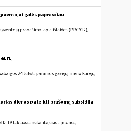
gyventojai galės paprasčiau
 gyventojų pranešimai apie išlaidas (PRC912),
 eurų
s pabaigos 24 tūkst. paramos gavėjų, meno kūrėjų,
urias dienas pateikti prašymą subsidijai
VID-19 labiausia nukentėjusios įmonės,