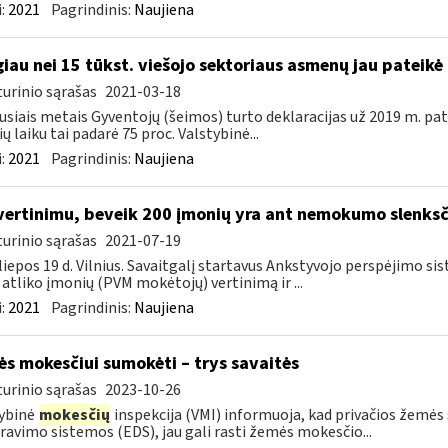
:
2021
Pagrindinis:
Naujiena
iau nei 15 tūkst. viešojo sektoriaus asmenų jau pateikė 
urinio sąrašas
2021-03-18
usiais metais Gyventojų (šeimos) turto deklaracijas už 2019 m. pat
ių laiku tai padarė 75 proc. Valstybinė...
:
2021
Pagrindinis:
Naujiena
vertinimu, beveik 200 įmonių yra ant nemokumo slenksč
urinio sąrašas
2021-07-19
liepos 19 d. Vilnius. Savaitgalį startavus Ankstyvojo perspėjimo si
 atliko įmonių (PVM mokėtojų) vertinimą ir ...
:
2021
Pagrindinis:
Naujiena
s mokesčiui sumokėti – trys savaitės
urinio sąrašas
2023-10-26
ybinė
mokesčių
inspekcija (VMI) informuoja, kad privačios žemės s
ravimo sistemos (EDS), jau gali rasti žemės mokesčio...