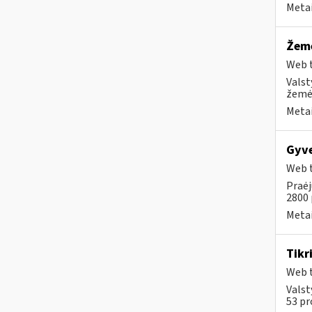
Metai
Žemė
Web t
Valst
žemės
Metai
Gyve
Web t
Praėj
2800 
Metai
Tikr
Web t
Valst
53 pr