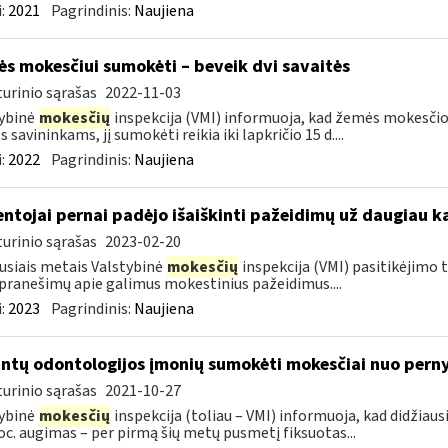
:
2021
Pagrindinis:
Naujiena
s mokesčiui sumokėti – beveik dvi savaitės
urinio sąrašas
2022-11-03
ybinė
mokesčių
inspekcija (VMI) informuoja, kad žemės mokesčio 
 savininkams, jį sumokėti reikia iki lapkričio 15 d....
:
2022
Pagrindinis:
Naujiena
ntojai pernai padėjo išaiškinti pažeidimų už daugiau ka
urinio sąrašas
2023-02-20
usiais metais Valstybinė
mokesčių
inspekcija (VMI) pasitikėjimo t
pranešimų apie galimus mokestinius pažeidimus....
:
2023
Pagrindinis:
Naujiena
intų odontologijos įmonių sumokėti mokesčiai nuo pernyk
urinio sąrašas
2021-10-27
ybinė
mokesčių
inspekcija (toliau – VMI) informuoja, kad didžiau
oc. augimas – per pirmą šių metų pusmetį fiksuotas...