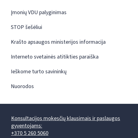
Įmonių VDU palyginimas
STOP šešėliui
Krašto apsaugos ministerijos informacija
Interneto svetainės atitikties paraiška
Ieškome turto savininkų
Nuorodos
Konsultacijos mokesčių klausimais ir paslaugos
gyventojams:
+370 5 260 5060