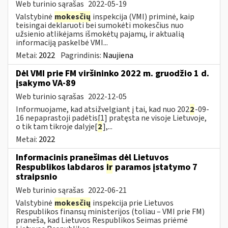
Web turinio sąrašas
2022-05-19
Valstybinė
mokesčių
inspekcija (VMI) priminė, kaip
teisingai deklaruoti bei sumokėti mokesčius nuo
užsienio atlikėjams išmokėtų pajamų, ir aktualią
informaciją paskelbė VMI...
Metai:
2022
Pagrindinis:
Naujiena
Dėl VMI prie FM viršininko 2022 m. gruodžio 1 d.
įsakymo VA-89
Web turinio sąrašas
2022-12-05
Informuojame, kad atsižvelgiant į tai, kad nuo 202
2
-09-
16 nepaprastoji padėtis[1] pratęsta ne visoje Lietuvoje,
o tik tam tikroje dalyje[
2
],...
Metai:
2022
Informacinis pranešimas dėl Lietuvos
Respublikos labdaros
ir
paramos įstatymo 7
straipsnio
Web turinio sąrašas
2022-06-21
Valstybinė
mokesčių
inspekcija prie Lietuvos
Respublikos finansų ministerijos (toliau – VMI prie FM)
praneša, kad Lietuvos Respublikos Seimas priėmė