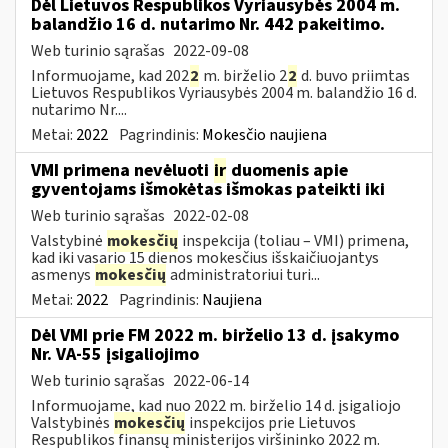
Dėl Lietuvos Respublikos Vyriausybės 2004 m.
balandžio 16 d. nutarimo Nr. 442 pakeitimo.
Web turinio sąrašas
2022-09-08
Informuojame, kad 202
2
m. birželio 2
2
d. buvo priimtas
Lietuvos Respublikos Vyriausybės 2004 m. balandžio 16 d.
nutarimo Nr....
Metai:
2022
Pagrindinis:
Mokesčio naujiena
VMI primena nevėluoti
ir
duomenis apie
gyventojams išmokėtas išmokas pateikti iki
Web turinio sąrašas
2022-02-08
Valstybinė
mokesčių
inspekcija (toliau – VMI) primena,
kad iki vasario 15 dienos mokesčius išskaičiuojantys
asmenys
mokesčių
administratoriui turi...
Metai:
2022
Pagrindinis:
Naujiena
Dėl VMI prie FM 2022 m. birželio 13 d. įsakymo
Nr. VA-55 įsigaliojimo
Web turinio sąrašas
2022-06-14
Informuojame, kad nuo 2022 m. birželio 14 d. įsigaliojo
Valstybinės
mokesčių
inspekcijos prie Lietuvos
Respublikos finansų ministerijos viršininko 2022 m.