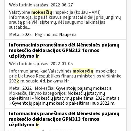
Web turinio sąrašas
2022-06-27
Valstybinė
mokesčių
inspekcija (toliau – VMI)
informuoja, jog užfiksavus neįprastai didelį prisijungimų
srautą prie VMI sistemų, dėl saugumo laikinai jas
sustabdė....
Metai:
2022
Pagrindinis:
Naujiena
Informacinis pranešimas dėl Mėnesinės pajamų
mokesčio deklaracijos GPM313 formos
užpildymo
ir
Web turinio sąrašas
2022-01-05
Informuojame, kad Valstybinės
mokesčių
inspekcijos
prie Lietuvos Respublikos finansų ministerijos viršininko
202
2
m. sausio 4 d. įsakymu Nr....
Metai:
2022
Mokesčiai:
Gyventojų pajamų mokestis
Mokesčių žinyno kategorijos:
Mokesčių įstatymų
pakeitimai » Mokesčių įstatymų pakeitimai 2022 metais
» Gyventojų pajamų mokesčio pakeitimai nuo 2022 m.
Informacinis pranešimas dėl Mėnesinės pajamų
mokesčio deklaracijos GPM313 formos
užpildymo
ir