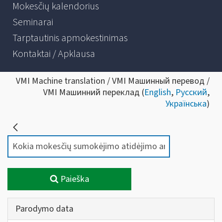
Mokesčių kalendorius
Seminarai
Tarptautinis apmokestinimas
Kontaktai / Apklausa
VMI Machine translation / VMI Машинный перевод /
VMI Машинний переклад (
English
,
Русский
,
Українська
)
Paieška
Parodymo data