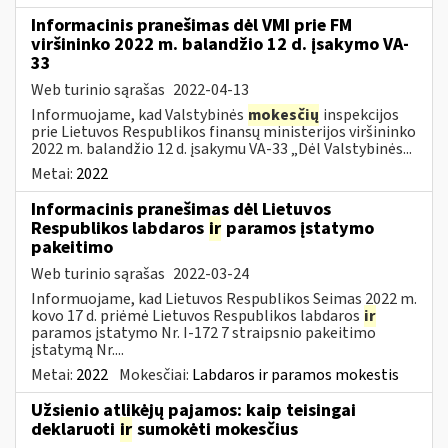
Informacinis pranešimas dėl VMI prie FM
viršininko 2022 m. balandžio 12 d. įsakymo VA-
33
Web turinio sąrašas
2022-04-13
Informuojame, kad Valstybinės
mokesčių
inspekcijos
prie Lietuvos Respublikos finansų ministerijos viršininko
2022 m. balandžio 12 d. įsakymu VA-33 „Dėl Valstybinės...
Metai:
2022
Informacinis pranešimas dėl Lietuvos
Respublikos labdaros
ir
paramos įstatymo
pakeitimo
Web turinio sąrašas
2022-03-24
Informuojame, kad Lietuvos Respublikos Seimas 2022 m.
kovo 17 d. priėmė Lietuvos Respublikos labdaros
ir
paramos įstatymo Nr. I-172 7 straipsnio pakeitimo
įstatymą Nr....
Metai:
2022
Mokesčiai:
Labdaros ir paramos mokestis
Užsienio atlikėjų pajamos: kaip teisingai
deklaruoti
ir
sumokėti mokesčius