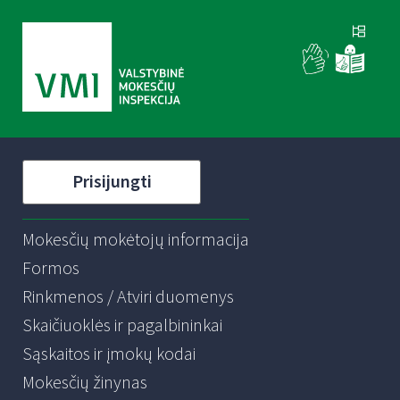
Prisijungti
Mokesčių mokėtojų informacija
Formos
Rinkmenos / Atviri duomenys
Skaičiuoklės ir pagalbininkai
Sąskaitos ir įmokų kodai
Mokesčių žinynas