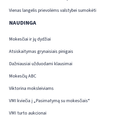
Vienas langelis prievolėms valstybei sumokėti
NAUDINGA
Mokesčiai ir jų dydžiai
Atsiskaitymas grynaisiais pinigais
Dažniausiai užduodami klausimai
Mokesčių ABC
Viktorina moksleiviams
VMI kviečia į „Pasimatymą su mokesčiais“
VMI turto aukcionai