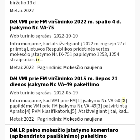
birželio 13 d....
Metai:
2022
Dėl VMI prie FM viršininko 2022 m. spalio 4 d.
įsakymo Nr. VA-75
Web turinio sąrašas
2022-10-10
Informuojame, kad atsižvelgiant į 2022 m. rugsėjo 27 d.
priimtą Lietuvos Respublikos pridėtinės vertės
mokesčio įstatymo Nr. IX-751 papildymo 1253, 1254
straipsniais
ir
...
Metai:
2022
Pagrindinis:
Mokesčio naujiena
Dėl VMI prie FM viršininko 2015 m. liepos 21
dienos įsakymo Nr. VA-49 pakeitimo
Web turinio sąrašas
2022-05-19
Informuojame, kad VMI prie FM[1] įsakymu Nr. VA-50[
2
]
papildėme VMI prie FM įsakymu Nr. VA-49[3] patvirtintą
Aprašo[4] PVM klasifikatorių[5]. Atsižvelgiant į tai, kad...
Metai:
2022
Pagrindinis:
Mokesčio naujiena
Dėl LR pelno mokesčio įstatymo komentaro
(apibendrinto paaiškinimo) pakeitimo