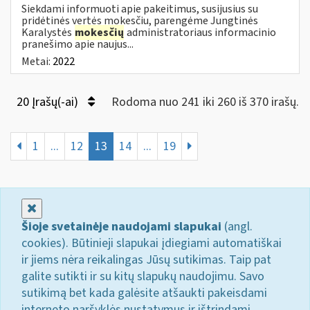
Siekdami informuoti apie pakeitimus, susijusius su
pridėtinės vertės mokesčiu, parengėme Jungtinės
Karalystės
mokesčių
administratoriaus informacinio
pranešimo apie naujus...
Metai:
2022
20 Įrašų(-ai)
Rodoma nuo 241 iki 260 iš 370 irašų.
1
...
12
13
14
...
19
Uždaryti
Šioje svetainėje naudojami slapukai
(angl.
cookies). Būtinieji slapukai įdiegiami automatiškai
ir jiems nėra reikalingas Jūsų sutikimas. Taip pat
galite sutikti ir su kitų slapukų naudojimu. Savo
sutikimą bet kada galėsite atšaukti pakeisdami
interneto naršyklės nustatymus ir ištrindami