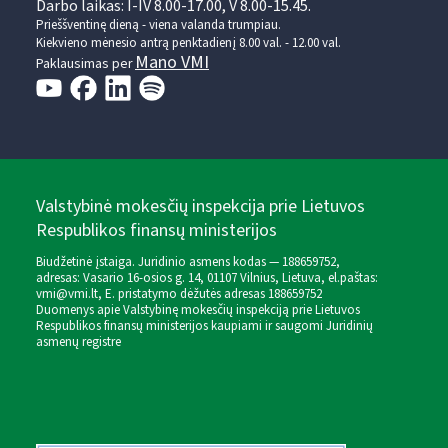
Darbo laikas: I-IV 8.00-17.00, V 8.00-15.45.
Prieššventinę dieną - viena valanda trumpiau.
Kiekvieno mėnesio antrą penktadienį 8.00 val. - 12.00 val.
Mano VMI
Paklausimas per
Valstybinė mokesčių inspekcija prie Lietuvos
Respublikos finansų ministerijos
Biudžetinė įstaiga. Juridinio asmens kodas — 188659752,
adresas: Vasario 16-osios g. 14, 01107 Vilnius, Lietuva, el.paštas:
vmi@vmi.lt
, E. pristatymo dėžutės adresas 188659752
Duomenys apie Valstybinę mokesčių inspekciją prie Lietuvos
Respublikos finansų ministerijos kaupiami ir saugomi Juridinių
asmenų registre