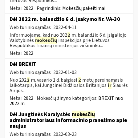
Lietuvos Respublikos...
Metai:
2022
Pagrindinis:
Mokesčių pakeitimai
Dėl 2022 m. balandžio 6 d. įsakymo Nr. VA-30
Web turinio sąrašas
2022-04-11
Informuojame, kad nuo 202
2
m. balandžio 6 d. įsigaliojo
Valstybinės
mokesčių
inspekcijos prie Lietuvos
Respublikos finansų ministerijos viršininko...
Metai:
2022
Dėl BREXIT
Web turinio sąrašas
2022-01-03
Nuo 202
2
m. vasario 1 d. baigiasi
2
metų pereinamasis
laikotarpis, kai Jungtinei Didžiosios Britanijos
ir
Šiaurės
Airijos...
Metai:
2022
Mokesčių žinyno kategorijos:
BREXIT nuo
2022 m.
Dėl Jungtinės Karalystės
mokesčių
administratoriaus informacinio pranešimo apie
naujus
Web turinio sąrašas
2022-03-23