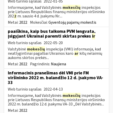
Web turinio sąrašas
2022-01-05
Informuojame, kad Valstybinės
mokesčių
inspekcijos
prie Lietuvos Respublikos finansų ministerijos viršininko
202
2
m. sausio 4 d. įsakymu Nr....
Metai:
2022
Mokesčiai:
Gyventojų pajamų mokestis
paaiškina, kaip bus taikoma PVM lengvata,
įsigyjant Ukrainai paremti skirtas prekes
ir
Web turinio sąrašas
2022-05-20
Valstybinė
mokesčių
inspekcija (VMI) informuoja, kad
neatlygintinai pagalbai Ukrainos karo
ar
kitų nelaimių
aukoms skirtos prekės...
Metai:
2022
Pagrindinis:
Naujiena
Informacinis pranešimas dėl VMI prie FM
viršininko 2022 m. balandžio 12 d. įsakymo VA-
33
Web turinio sąrašas
2022-04-13
Informuojame, kad Valstybinės
mokesčių
inspekcijos
prie Lietuvos Respublikos finansų ministerijos viršininko
2022 m. balandžio 12 d. įsakymu VA-33 „Dėl Valstybinės...
Metai:
2022