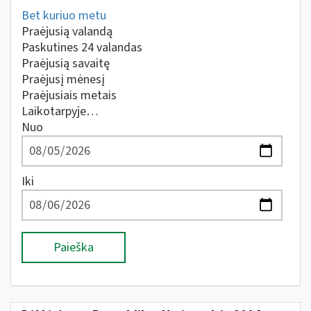
Bet kuriuo metu
Praėjusią valandą
Paskutines 24 valandas
Praėjusią savaitę
Praėjusį mėnesį
Praėjusiais metais
Laikotarpyje…
Nuo
Iki
Paieška