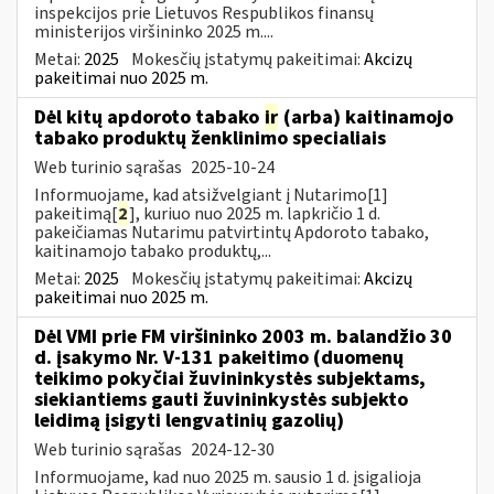
inspekcijos prie Lietuvos Respublikos finansų
ministerijos viršininko 2025 m....
Metai:
2025
Mokesčių įstatymų pakeitimai:
Akcizų
pakeitimai nuo 2025 m.
Dėl kitų apdoroto tabako
ir
(arba) kaitinamojo
tabako produktų ženklinimo specialiais
Web turinio sąrašas
2025-10-24
Informuojame, kad atsižvelgiant į Nutarimo[1]
pakeitimą[
2
], kuriuo nuo 2025 m. lapkričio 1 d.
pakeičiamas Nutarimu patvirtintų Apdoroto tabako,
kaitinamojo tabako produktų,...
Metai:
2025
Mokesčių įstatymų pakeitimai:
Akcizų
pakeitimai nuo 2025 m.
Dėl VMI prie FM viršininko 2003 m. balandžio 30
d. įsakymo Nr. V-131 pakeitimo (duomenų
teikimo pokyčiai žuvininkystės subjektams,
siekiantiems gauti žuvininkystės subjekto
leidimą įsigyti lengvatinių gazolių)
Web turinio sąrašas
2024-12-30
Informuojame, kad nuo 2025 m. sausio 1 d. įsigalioja