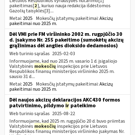
Lietuvos Respublikos Vyriausybės nutarimo[1]
pakeitimas[
2
], kuriuo nauja redakcija išdėstomos
Gazolių taisyklės[3]....
Metai:
2025
Mokesčių įstatymų pakeitimai:
Akcizų
pakeitimai nuo 2025 m.
Dėl VMI prie FM viršininko 2002 m. rugpjūčio 30
d. įsakymo Nr. 255 pakeitimo (sumokėtų akcizų
grąžinimas dėl anglies dioksido dedamosios)
Web turinio sąrašas
2025-02-03
Informuojame, kad nuo 2025 m. vasario 1 d. įsigaliojo
Valstybinės
mokesčių
inspekcijos prie Lietuvos
Respublikos finansų ministerijos viršininko 2025 m.
sausio 31 d....
Metai:
2025
Mokesčių įstatymų pakeitimai:
Akcizų
pakeitimai nuo 2025 m.
Dėl naujos akcizų deklaracijos AKC430 formos
patvirtinimo, pildymo
ir
pateikimo
Web turinio sąrašas
2025-08-22
Informuojame, kad 2025 m. rugpjūčio 20 d. buvo priimtas
Valstybinės
mokesčių
inspekcijos prie Lietuvos
Respublikos finansų ministerijos viršininko įsakymas Nr.