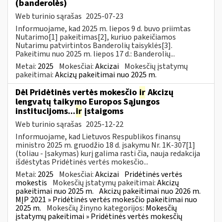
(banderolės)
Web turinio sąrašas
2025-07-23
Informuojame, kad 2025 m. liepos 9 d. buvo priimtas
Nutarimo[1] pakeitimas[2], kuriuo pakeičiamos
Nutarimu patvirtintos Banderolių taisyklės[3].
Pakeitimu nuo 2025 m. liepos 17 d.: Banderolių...
Metai:
2025
Mokesčiai:
Akcizai
Mokesčių įstatymų
pakeitimai:
Akcizų pakeitimai nuo 2025 m.
Dėl Pridėtinės vertės mokesčio
ir
Akcizų
lengvatų taikymo Europos Sąjungos
institucijoms...
ir
įstaigoms
Web turinio sąrašas
2025-12-22
Informuojame, kad Lietuvos Respublikos finansų
ministro 2025 m. gruodžio 18 d. įsakymu Nr. 1K-307[1]
(toliau - Įsakymas) kurį galima rasti čia, nauja redakcija
išdėstytas Pridėtinės vertės mokesčio...
Metai:
2025
Mokesčiai:
Akcizai
Pridėtinės vertės
mokestis
Mokesčių įstatymų pakeitimai:
Akcizų
pakeitimai nuo 2025 m.
Akcizų pakeitimai nuo 2026 m.
MĮP 2021 » Pridėtinės vertės mokesčio pakeitimai nuo
2025 m.
Mokesčių žinyno kategorijos:
Mokesčių
įstatymų pakeitimai » Pridėtinės vertės mokesčių