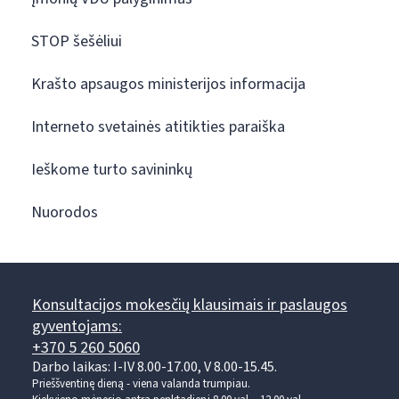
STOP šešėliui
Krašto apsaugos ministerijos informacija
Interneto svetainės atitikties paraiška
Ieškome turto savininkų
Nuorodos
Konsultacijos mokesčių klausimais ir paslaugos
gyventojams:
+370 5 260 5060
Darbo laikas: I-IV 8.00-17.00, V 8.00-15.45.
Prieššventinę dieną - viena valanda trumpiau.