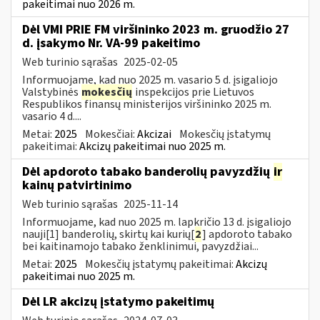
pakeitimai nuo 2026 m.
Dėl VMI PRIE FM viršininko 2023 m. gruodžio 27
d. įsakymo Nr. VA-99 pakeitimo
Web turinio sąrašas
2025-02-05
Informuojame, kad nuo 2025 m. vasario 5 d. įsigaliojo
Valstybinės
mokesčių
inspekcijos prie Lietuvos
Respublikos finansų ministerijos viršininko 2025 m.
vasario 4 d....
Metai:
2025
Mokesčiai:
Akcizai
Mokesčių įstatymų
pakeitimai:
Akcizų pakeitimai nuo 2025 m.
Dėl apdoroto tabako banderolių pavyzdžių
ir
kainų patvirtinimo
Web turinio sąrašas
2025-11-14
Informuojame, kad nuo 2025 m. lapkričio 13 d. įsigaliojo
nauji[1] banderolių, skirtų kai kurių[
2
] apdoroto tabako
bei kaitinamojo tabako ženklinimui, pavyzdžiai...
Metai:
2025
Mokesčių įstatymų pakeitimai:
Akcizų
pakeitimai nuo 2025 m.
Dėl LR akcizų įstatymo pakeitimų