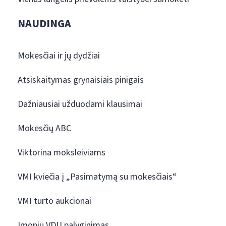
NAUDINGA
Mokesčiai ir jų dydžiai
Atsiskaitymas grynaisiais pinigais
Dažniausiai užduodami klausimai
Mokesčių ABC
Viktorina moksleiviams
VMI kviečia į „Pasimatymą su mokesčiais“
VMI turto aukcionai
Įmonių VDU palyginimas