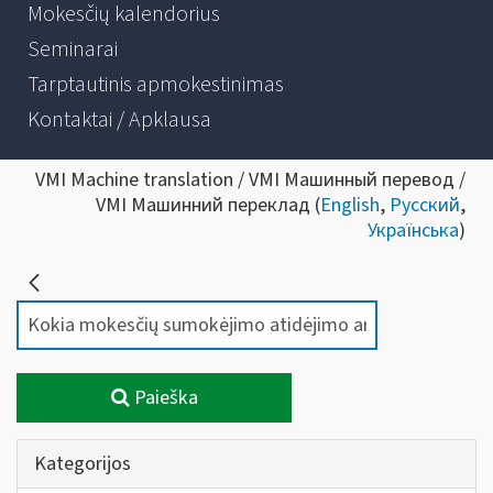
Mokesčių kalendorius
Seminarai
Tarptautinis apmokestinimas
Kontaktai / Apklausa
VMI Machine translation / VMI Машинный перевод /
VMI Машинний переклад (
English
,
Русский
,
Українська
)
Paieška
Kategorijos