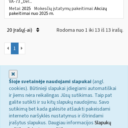
VA-73 „Dėl...
Metai:
2025
Mokesčių įstatymų pakeitimai:
Akcizų
pakeitimai nuo 2025 m.
20 Įrašų(-ai)
Rodoma nuo 1 iki 13 iš 13 irašų.
1
Uždaryti
Šioje svetainėje naudojami slapukai
(angl.
cookies). Būtinieji slapukai įdiegiami automatiškai
ir jiems nėra reikalingas Jūsų sutikimas. Taip pat
galite sutikti ir su kitų slapukų naudojimu. Savo
sutikimą bet kada galėsite atšaukti pakeisdami
interneto naršyklės nustatymus ir ištrindami
įrašytus slapukus. Daugiau informacijos
Slapukų