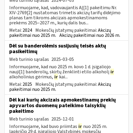
Web turinio sąrašas
2024-07-03
Informuojame, kad, vadovaujantis AĮ[1] pakeitimu Nr.
XIV-2769[2] nustatomas trimetis akcizų tarifų didėjimo
planas tam tikroms akcizais apmokestinamoms
prekėms 2025–2027 m., kurių dalis bus...
Metai:
2024
Mokesčių įstatymų pakeitimai:
Akcizų
pakeitimai nuo 2025 m.
Akcizų pakeitimai nuo 2026 m.
Dėl su banderolėmis susijusių teisės aktų
pasikeitimų
Web turinio sąrašas
2025-03-05
Informuojame, kad nuo 2025 m. kovo 1 d. įsigaliojo
nauji[1] banderolių, skirtų ženklinti etilo alkoholį
ir
alkoholinius gėrimus,
ir
kai...
Metai:
2025
Mokesčių įstatymų pakeitimai:
Akcizų
pakeitimai nuo 2025 m.
Dėl kai kurių akcizais apmokestinamų prekių
apyvartos duomenų pateikimo taisyklių
pakeitimo
Web turinio sąrašas
2025-12-01
Informuojame, kad buvo priimtas
ir
nuo 2025 m.
lapkričio 29 d. įsigaliojo Valstybinės mokesčių