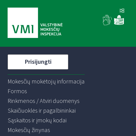
Prisijungti
Mokesčių mokėtojų informacija
Formos
Rinkmenos / Atviri duomenys
Skaičiuoklės ir pagalbininkai
Sąskaitos ir įmokų kodai
Mokesčių žinynas