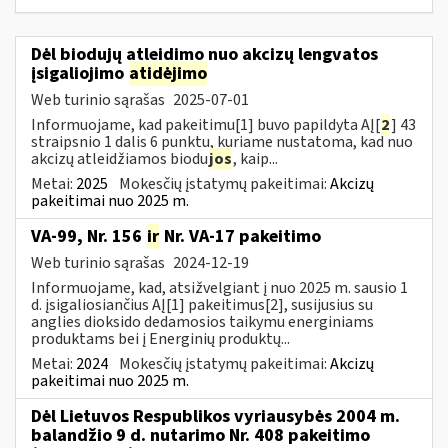
Dėl biodujų atleidimo nuo akcizų lengvatos
įsigaliojimo
atidėjimo
Web turinio sąrašas
2025-07-01
Informuojame, kad pakeitimu[1] buvo papildyta AĮ[
2
] 43
straipsnio 1 dalis 6 punktu, kuriame nustatoma, kad nuo
akcizų atleidžiamos biodu
jos
, kaip...
Metai:
2025
Mokesčių įstatymų pakeitimai:
Akcizų
pakeitimai nuo 2025 m.
VA-99, Nr. 156
ir
Nr. VA-17 pakeitimo
Web turinio sąrašas
2024-12-19
Informuojame, kad, atsižvelgiant į nuo 2025 m. sausio 1
d. įsigaliosiančius AĮ[1] pakeitimus[2], susijusius su
anglies dioksido dedamosios taikymu energiniams
produktams bei į Energinių produktų...
Metai:
2024
Mokesčių įstatymų pakeitimai:
Akcizų
pakeitimai nuo 2025 m.
Dėl Lietuvos Respublikos vyriausybės 2004 m.
balandžio 9 d. nutarimo Nr. 408 pakeitimo