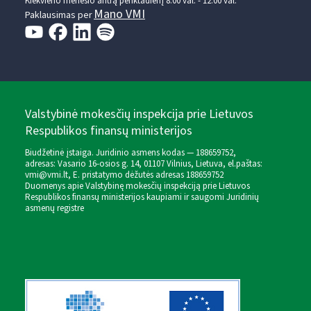
Kiekvieno mėnesio antrą penktadienį 8.00 val. - 12.00 val.
Mano VMI
Paklausimas per
Valstybinė mokesčių inspekcija prie Lietuvos
Respublikos finansų ministerijos
Biudžetinė įstaiga. Juridinio asmens kodas — 188659752,
adresas: Vasario 16-osios g. 14, 01107 Vilnius, Lietuva, el.paštas:
vmi@vmi.lt
, E. pristatymo dėžutės adresas 188659752
Duomenys apie Valstybinę mokesčių inspekciją prie Lietuvos
Respublikos finansų ministerijos kaupiami ir saugomi Juridinių
asmenų registre