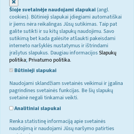
Uždaryti
Šioje svetainėje naudojami slapukai
(angl.
cookies). Būtinieji slapukai įdiegiami automatiškai
ir jiems nėra reikalingas Jūsų sutikimas. Taip pat
galite sutikti ir su kitų slapukų naudojimu. Savo
sutikimą bet kada galėsite atšaukti pakeisdami
interneto naršyklės nustatymus ir ištrindami
įrašytus slapukus. Daugiau informacijos
Slapukų
politika
;
Privatumo politika.
Būtinieji slapukai
Naudojami sklandžiam svetainės veikimui ir įgalina
pagrindines svetainės funkcijas. Be šių slapukų
svetainė negali tinkamai veikti.
Analitiniai slapukai
Renka statistinę informaciją apie svetainės
naudojimą ir naudojami Jūsų naršymo patirties