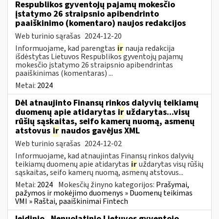
Respublikos gyventojų pajamų mokesčio
įstatymo 26 straipsnio apibendrinto
paaiškinimo (komentaro) naujos redakcijos
Web turinio sąrašas
2024-12-20
Informuojame, kad parengtas
ir
nauja redakcija
išdėstytas Lietuvos Respublikos gyventojų pajamų
mokesčio įstatymo 26 straipsnio apibendrintas
paaiškinimas (komentaras) ...
Metai:
2024
Dėl atnaujinto Finansų rinkos dalyvių teikiamų
duomenų apie atidarytas
ir
uždarytas...visų
rūšių sąskaitas, seifo kamerų nuomą, asmenų
atstovus
ir
naudos gavėjus XML
Web turinio sąrašas
2024-12-02
Informuojame, kad atnaujintas Finansų rinkos dalyvių
teikiamų duomenų apie atidarytas
ir
uždarytas visų rūšių
sąskaitas, seifo kamerų nuomą, asmenų atstovus...
Metai:
2024
Mokesčių žinyno kategorijos:
Prašymai,
pažymos ir mokėjimo duomenys » Duomenų teikimas
VMI » Raštai, paaiškinimai Fintech
leidinio „Nenuolatinio Lietuvos gyventojo