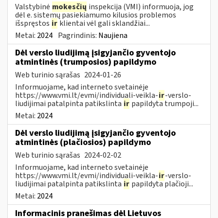
Valstybinė
mokesčių
inspekcija (VMI) informuoja, jog
dėl e. sistemų pasiekiamumo kilusios problemos
išspręstos
ir
klientai vėl gali sklandžiai...
Metai:
2024
Pagrindinis:
Naujiena
Dėl verslo liudijimą įsigyjančio gyventojo
atmintinės (trumposios) papildymo
Web turinio sąrašas
2024-01-26
Informuojame, kad interneto svetainėje
https://www.vmi.lt/evmi/individuali-veikla-
ir
-verslo-
liudijimai patalpinta patikslinta
ir
papildyta trumpoji...
Metai:
2024
Dėl verslo liudijimą įsigyjančio gyventojo
atmintinės (plačiosios) papildymo
Web turinio sąrašas
2024-02-02
Informuojame, kad interneto svetainėje
https://www.vmi.lt/evmi/individuali-veikla-
ir
-verslo-
liudijimai patalpinta patikslinta
ir
papildyta plačioji...
Metai:
2024
Informacinis pranešimas dėl Lietuvos