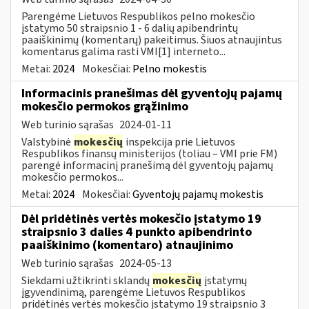
Parengėme Lietuvos Respublikos pelno mokesčio
įstatymo 50 straipsnio 1 - 6 dalių apibendrintų
paaiškinimų (komentarų) pakeitimus. Šiuos atnaujintus
komentarus galima rasti VMI[1] interneto...
Metai:
2024
Mokesčiai:
Pelno mokestis
Informacinis pranešimas dėl gyventojų pajamų
mokesčio permokos grąžinimo
Web turinio sąrašas
2024-01-11
Valstybinė
mokesčių
inspekcija prie Lietuvos
Respublikos finansų ministerijos (toliau – VMI prie FM)
parengė informacinį pranešimą dėl gyventojų pajamų
mokesčio permokos...
Metai:
2024
Mokesčiai:
Gyventojų pajamų mokestis
Dėl pridėtinės vertės mokesčio įstatymo 19
straipsnio 3 dalies 4 punkto apibendrinto
paaiškinimo (komentaro) atnaujinimo
Web turinio sąrašas
2024-05-13
Siekdami užtikrinti sklandų
mokesčių
įstatymų
įgyvendinimą, parengėme Lietuvos Respublikos
pridėtinės vertės mokesčio įstatymo 19 straipsnio 3