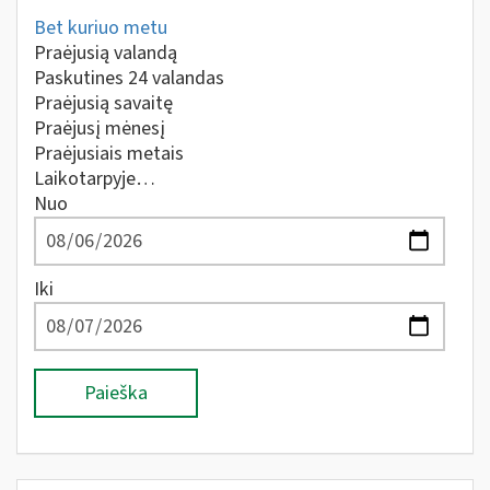
Bet kuriuo metu
Praėjusią valandą
Paskutines 24 valandas
Praėjusią savaitę
Praėjusį mėnesį
Praėjusiais metais
Laikotarpyje…
Nuo
Iki
Paieška