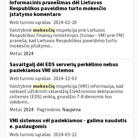
Informacinis pranešimas dėl Lietuvos
Respublikos paveldimo turto mokesčio
įstatymo komentaro
Web turinio sąrašas
2024-02-20
Valstybinė
mokesčių
inspekcija prie Lietuvos
Respublikos finansų ministerijos (toliau – VMI prie FM)
praneša, kad Lietuvos Respublikos paveldimo turto
mokesčio įstatymo...
Metai:
2024
Savaitgalį dėl EDS serverių perkėlimo nebus
pasiekiamos VMI sistemos
Web turinio sąrašas
2024-12-03
Valstybinė
mokesčių
inspekcija (VMI) informuoja, kad
siekiant užtikrinti sklandžią Elektroninio deklaravimo
sistemos (EDS) veiklą, gruodžio 7-8 dienomis bus
vykdomi...
Metai:
2024
Pagrindinis:
Naujiena
VMI sistemos vėl pasiekiamos - galima naudotis
e. paslaugomis
Web turinio sąrašas
2024-03-22