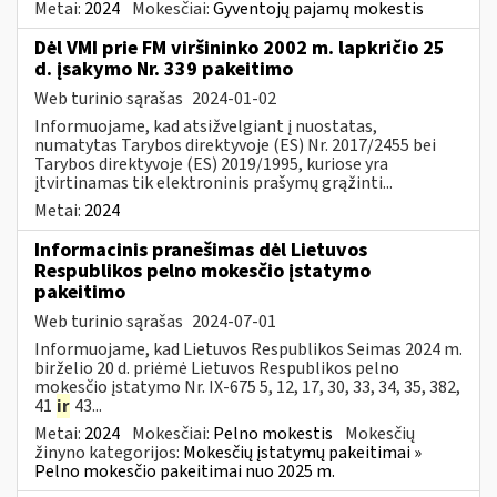
Metai:
2024
Mokesčiai:
Gyventojų pajamų mokestis
Dėl VMI prie FM viršininko 2002 m. lapkričio 25
d. įsakymo Nr. 339 pakeitimo
Web turinio sąrašas
2024-01-02
Informuojame, kad atsižvelgiant į nuostatas,
numatytas Tarybos direktyvoje (ES) Nr. 2017/2455 bei
Tarybos direktyvoje (ES) 2019/1995, kuriose yra
įtvirtinamas tik elektroninis prašymų grąžinti...
Metai:
2024
Informacinis pranešimas dėl Lietuvos
Respublikos pelno mokesčio įstatymo
pakeitimo
Web turinio sąrašas
2024-07-01
Informuojame, kad Lietuvos Respublikos Seimas 2024 m.
birželio 20 d. priėmė Lietuvos Respublikos pelno
mokesčio įstatymo Nr. IX-675 5, 12, 17, 30, 33, 34, 35, 382,
41
ir
43...
Metai:
2024
Mokesčiai:
Pelno mokestis
Mokesčių
žinyno kategorijos:
Mokesčių įstatymų pakeitimai »
Pelno mokesčio pakeitimai nuo 2025 m.