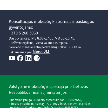
Konsultacijos mokesčių klausimais ir paslaugos
gyventojams:
+370 5 260 5060
Darbo laikas: I-IV 8.00-17.00, V 8.00-15.45.
Prieššventinę dieną - viena valanda trumpiau.
Kiekvieno mėnesio antrą penktadienį 8.00 val. - 12.00 val.
Mano VMI
Paklausimas per
Valstybinė mokesčių inspekcija prie Lietuvos
Respublikos finansų ministerijos
Biudžetinė įstaiga. Juridinio asmens kodas — 188659752,
adresas: Vasario 16-osios g. 14, 01107 Vilnius, Lietuva, el.paštas:
vmi@vmi.lt
, E. pristatymo dėžutės adresas 188659752