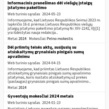
Informacinis pranešimas dėl viešųjų įstaigų
įstatymo pakeitimo
Web turinio sąrašas
2024-05-23
Informuojame, kad Lietuvos Respublikos Seimui 2023 m.
lapkričio 16 d. priėmus Lietuvos Respublikos viešųjų
įstaigų įstatymo pakeitimo įstatymą Nr. XIV-2242, VĮĮ[1]
yra išdėstytas nauja redakcija...
Metai:
2024
Mokesčiai:
Pelno mokestis
Dėl priimtų teisės aktų, susijusių su
atsiskaitymų grynaisiais pinigais sumų
apvalinimu
Web turinio sąrašas
2024-04-15
Informuojame, kad priimtas Lietuvos Respublikos
atsiskaitymų grynaisiais pinigais sumų apvalinimo
įstatymas, kuris nustato atsiskaitymų už prekes
(paslaugas) grynaisiais pinigais sumų apvalinimo...
Metai:
2024
Gyventojų mokesčiai 2024 metais
Web turinio sąrašas
2024-01-23
Nuolatinių Lietuvos gyventojų pajamų apmokestinimo