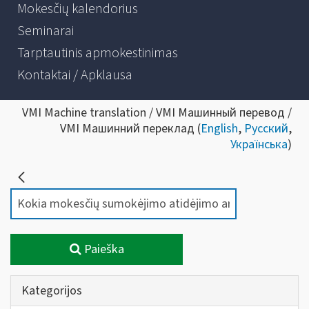
Mokesčių kalendorius
Seminarai
Tarptautinis apmokestinimas
Kontaktai / Apklausa
VMI Machine translation / VMI Машинный перевод /
VMI Машинний переклад (
English
,
Русский
,
Українська
)
Paieška
Kategorijos