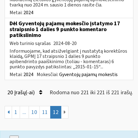
tvarką nuo 2024 m. sausio 1 dienos rasite čia.
Metai:
2024
Dėl Gyventojų pajamų mokesčio įstatymo 17
straipsnio 1 dalies 9 punkto komentaro
patikslinimo
Web turinio sąrašas
2024-08-20
Informuojame, kad atsižvelgiant į nustatytą korektūros
klaidą, GPMĮ 17 straipsnio 1 dalies 9 punkto
apibendrinto paaiškinimo (toliau - komentaras) 6
punkto pavyzdys patikslintas: „2015-01-15“...
Metai:
2024
Mokesčiai:
Gyventojų pajamų mokestis
20 Įrašų(-ai)
Rodoma nuo 221 iki 221 iš 221 irašų.
1
...
10
11
12