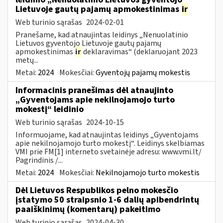
Lietuvoje gautų pajamų apmokestinimas
ir
Web turinio sąrašas
2024-02-01
Pranešame, kad atnaujintas leidinys „Nenuolatinio
Lietuvos gyventojo Lietuvoje gautų pajamų
apmokestinimas
ir
deklaravimas“ (deklaruojant 2023
metų...
Metai:
2024
Mokesčiai:
Gyventojų pajamų mokestis
Informacinis pranešimas dėl atnaujinto
„Gyventojams apie nekilnojamojo turto
mokestį“ leidinio
Web turinio sąrašas
2024-10-15
Informuojame, kad atnaujintas leidinys „Gyventojams
apie nekilnojamojo turto mokestį“. Leidinys skelbiamas
VMI prie FM[1] interneto svetainėje adresu: www.vmi.lt/
Pagrindinis /...
Metai:
2024
Mokesčiai:
Nekilnojamojo turto mokestis
Dėl Lietuvos Respublikos pelno mokesčio
įstatymo 50 straipsnio 1-6 dalių apibendrintų
paaiškinimų (komentarų) pakeitimo
Web turinio sąrašas
2024-04-30