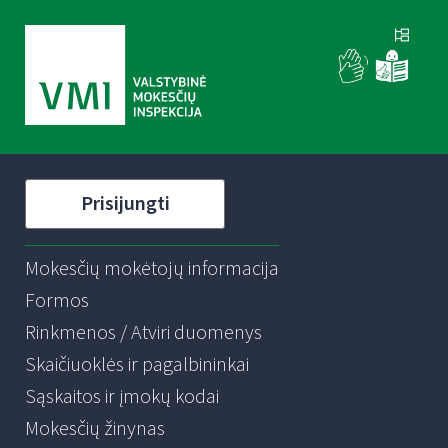
Prisijungti
Mokesčių mokėtojų informacija
Formos
Rinkmenos / Atviri duomenys
Skaičiuoklės ir pagalbininkai
Sąskaitos ir įmokų kodai
Mokesčių žinynas