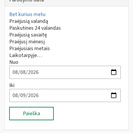
Bet kuriuo metu
Praėjusią valandą
Paskutines 24 valandas
Praėjusią savaitę
Praėjusį mėnesį
Praėjusiais metais
Laikotarpyje…
Nuo
Iki
Paieška