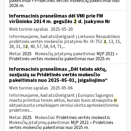
pakeitimai » Pridėtinės vertės mokesčių pakeitimai nuo
2026 m.
Informacinis pranešimas dėl VMI prie FM
viršininko 2014 m. gegužės
2
d. įsakymo Nr
Web turinio sąrašas
2025-05-20
Informuojame, kad atsižvelgiant į Lietuvos Respublikos
pridėtinės vertės mokesčio įstatymo Nr. IX-751
2
, 13, 15,
28, 31, 3
2
, 40, 57, 58, 64, 71,...
Metai:
2025
Mokesčių įstatymų pakeitimai:
MĮP 2021 »
Pridėtinės vertės mokesčio pakeitimai nuo 2025 m.
Informacinis pranešimas „Dėl teisės aktų,
susijusių su Pridėtinės vertės mokesčio
pakeitimais nuo 2025-05-01, įsigaliojimo“
Web turinio sąrašas
2025-05-06
Informuojame, kad atsižvelgiant į Europos Sąjungos
mastu priimtus teisės aktus, kuriais buvo atnaujinta
ir
aktualizuota smulkiajam verslui skirta apmokestinimo
pridėtinės...
Metai:
2025
Mokesčiai:
Pridėtinės vertės mokestis
Mokesčių įstatymų pakeitimai:
MĮP 2021 » Pridėtinės
vertės mokesčio pakeitimai nuo 2025 m.