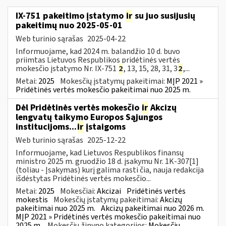
IX-751 pakeitimo įstatymo
ir
su juo susijusių
pakeitimų nuo 2025-05-01
Web turinio sąrašas
2025-04-22
Informuojame, kad 2024 m. balandžio 10 d. buvo
priimtas Lietuvos Respublikos pridėtinės vertės
mokesčio įstatymo Nr. IX-751
2
, 13, 15, 28, 31, 3
2
,...
Metai:
2025
Mokesčių įstatymų pakeitimai:
MĮP 2021 »
Pridėtinės vertės mokesčio pakeitimai nuo 2025 m.
Dėl Pridėtinės vertės mokesčio
ir
Akcizų
lengvatų taikymo Europos Sąjungos
institucijoms...
ir
įstaigoms
Web turinio sąrašas
2025-12-22
Informuojame, kad Lietuvos Respublikos finansų
ministro 2025 m. gruodžio 18 d. įsakymu Nr. 1K-307[1]
(toliau - Įsakymas) kurį galima rasti čia, nauja redakcija
išdėstytas Pridėtinės vertės mokesčio...
Metai:
2025
Mokesčiai:
Akcizai
Pridėtinės vertės
mokestis
Mokesčių įstatymų pakeitimai:
Akcizų
pakeitimai nuo 2025 m.
Akcizų pakeitimai nuo 2026 m.
MĮP 2021 » Pridėtinės vertės mokesčio pakeitimai nuo
2025 m.
Mokesčių žinyno kategorijos:
Mokesčių