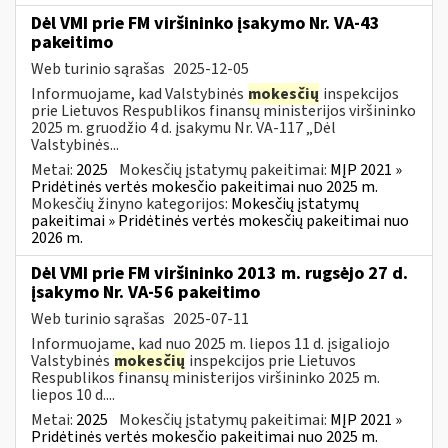
Dėl VMI prie FM viršininko įsakymo Nr. VA-43
pakeitimo
Web turinio sąrašas
2025-12-05
Informuojame, kad Valstybinės
mokesčių
inspekcijos
prie Lietuvos Respublikos finansų ministerijos viršininko
2025 m. gruodžio 4 d. įsakymu Nr. VA-117 „Dėl
Valstybinės...
Metai:
2025
Mokesčių įstatymų pakeitimai:
MĮP 2021 »
Pridėtinės vertės mokesčio pakeitimai nuo 2025 m.
Mokesčių žinyno kategorijos:
Mokesčių įstatymų
pakeitimai » Pridėtinės vertės mokesčių pakeitimai nuo
2026 m.
Dėl VMI prie FM viršininko 2013 m. rugsėjo 27 d.
įsakymo Nr. VA-56 pakeitimo
Web turinio sąrašas
2025-07-11
Informuojame, kad nuo 2025 m. liepos 11 d. įsigaliojo
Valstybinės
mokesčių
inspekcijos prie Lietuvos
Respublikos finansų ministerijos viršininko 2025 m.
liepos 10 d....
Metai:
2025
Mokesčių įstatymų pakeitimai:
MĮP 2021 »
Pridėtinės vertės mokesčio pakeitimai nuo 2025 m.