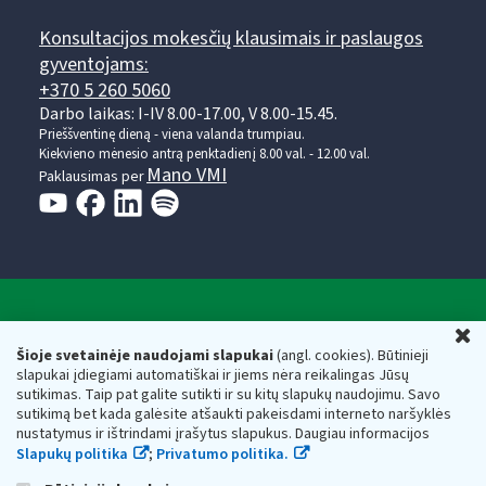
Konsultacijos mokesčių klausimais ir paslaugos
gyventojams:
+370 5 260 5060
Darbo laikas: I-IV 8.00-17.00, V 8.00-15.45.
Prieššventinę dieną - viena valanda trumpiau.
Kiekvieno mėnesio antrą penktadienį 8.00 val. - 12.00 val.
Mano VMI
Paklausimas per
Valstybinė mokesčių inspekcija prie Lietuvos
U
Respublikos finansų ministerijos
Šioje svetainėje naudojami slapukai
(angl. cookies). Būtinieji
slapukai įdiegiami automatiškai ir jiems nėra reikalingas Jūsų
Biudžetinė įstaiga. Juridinio asmens kodas — 188659752,
sutikimas. Taip pat galite sutikti ir su kitų slapukų naudojimu. Savo
adresas: Vasario 16-osios g. 14, 01107 Vilnius, Lietuva, el.paštas:
sutikimą bet kada galėsite atšaukti pakeisdami interneto naršyklės
vmi@vmi.lt
, E. pristatymo dėžutės adresas 188659752
nustatymus ir ištrindami įrašytus slapukus. Daugiau informacijos
Duomenys apie Valstybinę mokesčių inspekciją prie Lietuvos
Slapukų politika
;
Privatumo politika.
Respublikos finansų ministerijos kaupiami ir saugomi Juridinių
asmenų registre