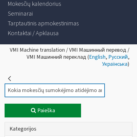
Mokesčių kalendorius
Seminarai
Tarptautinis apmokestinimas
Kontaktai / Apklausa
VMI Machine translation / VMI Машинный перевод /
VMI Машинний переклад (
English
,
Русский
,
Українська
)
Paieška
Kategorijos