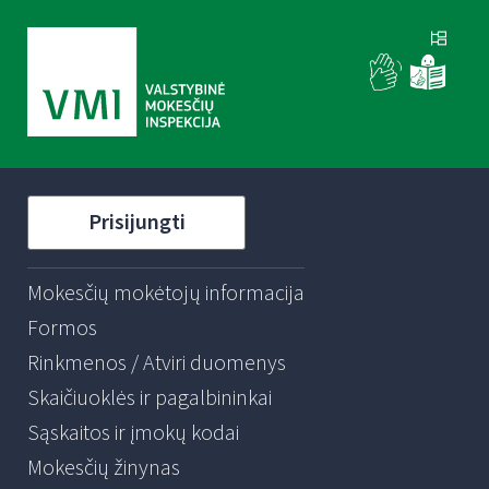
Prisijungti
Mokesčių mokėtojų informacija
Formos
Rinkmenos / Atviri duomenys
Skaičiuoklės ir pagalbininkai
Sąskaitos ir įmokų kodai
Mokesčių žinynas