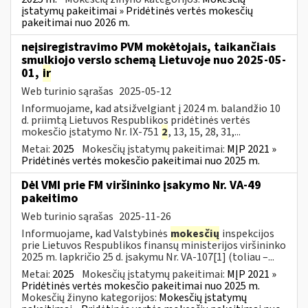
įstatymų pakeitimai » Pridėtinės vertės mokesčių
pakeitimai nuo 2026 m.
neįsiregistravimo PVM mokėtojais, taikančiais
smulkiojo verslo schemą Lietuvoje nuo 2025-05-
01,
ir
Web turinio sąrašas
2025-05-12
Informuojame, kad atsižvelgiant į 2024 m. balandžio 10
d. priimtą Lietuvos Respublikos pridėtinės vertės
mokesčio įstatymo Nr. IX-751
2
, 13, 15, 28, 31,...
Metai:
2025
Mokesčių įstatymų pakeitimai:
MĮP 2021 »
Pridėtinės vertės mokesčio pakeitimai nuo 2025 m.
Dėl VMI prie FM viršininko įsakymo Nr. VA-49
pakeitimo
Web turinio sąrašas
2025-11-26
Informuojame, kad Valstybinės
mokesčių
inspekcijos
prie Lietuvos Respublikos finansų ministerijos viršininko
2025 m. lapkričio 25 d. įsakymu Nr. VA-107[1] (toliau –...
Metai:
2025
Mokesčių įstatymų pakeitimai:
MĮP 2021 »
Pridėtinės vertės mokesčio pakeitimai nuo 2025 m.
Mokesčių žinyno kategorijos:
Mokesčių įstatymų