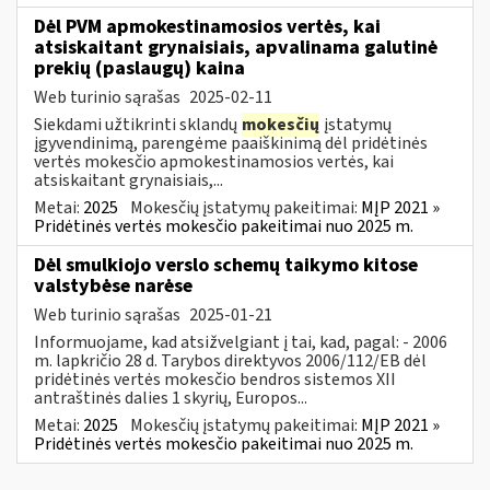
Dėl PVM apmokestinamosios vertės, kai
atsiskaitant grynaisiais, apvalinama galutinė
prekių (paslaugų) kaina
Web turinio sąrašas
2025-02-11
Siekdami užtikrinti sklandų
mokesčių
įstatymų
įgyvendinimą, parengėme paaiškinimą dėl pridėtinės
vertės mokesčio apmokestinamosios vertės, kai
atsiskaitant grynaisiais,...
Metai:
2025
Mokesčių įstatymų pakeitimai:
MĮP 2021 »
Pridėtinės vertės mokesčio pakeitimai nuo 2025 m.
Dėl smulkiojo verslo schemų taikymo kitose
valstybėse narėse
Web turinio sąrašas
2025-01-21
Informuojame, kad atsižvelgiant į tai, kad, pagal: - 2006
m. lapkričio 28 d. Tarybos direktyvos 2006/112/EB dėl
pridėtinės vertės mokesčio bendros sistemos XII
antraštinės dalies 1 skyrių, Europos...
Metai:
2025
Mokesčių įstatymų pakeitimai:
MĮP 2021 »
Pridėtinės vertės mokesčio pakeitimai nuo 2025 m.