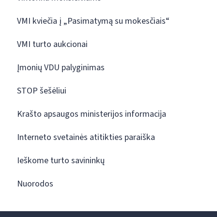
VMI kviečia į „Pasimatymą su mokesčiais“
VMI turto aukcionai
Įmonių VDU palyginimas
STOP šešėliui
Krašto apsaugos ministerijos informacija
Interneto svetainės atitikties paraiška
Ieškome turto savininkų
Nuorodos