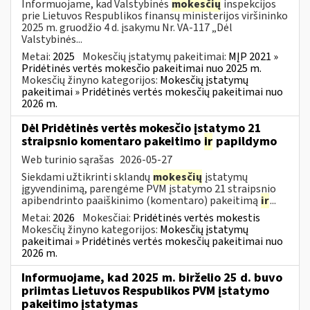
Informuojame, kad Valstybinės
mokesčių
inspekcijos
prie Lietuvos Respublikos finansų ministerijos viršininko
2025 m. gruodžio 4 d. įsakymu Nr. VA-117 „Dėl
Valstybinės...
Metai:
2025
Mokesčių įstatymų pakeitimai:
MĮP 2021 »
Pridėtinės vertės mokesčio pakeitimai nuo 2025 m.
Mokesčių žinyno kategorijos:
Mokesčių įstatymų
pakeitimai » Pridėtinės vertės mokesčių pakeitimai nuo
2026 m.
Dėl Pridėtinės vertės mokesčio įstatymo 21
straipsnio komentaro pakeitimo
ir
papildymo
Web turinio sąrašas
2026-05-27
Siekdami užtikrinti sklandų
mokesčių
įstatymų
įgyvendinimą, parengėme PVM įstatymo 21 straipsnio
apibendrinto paaiškinimo (komentaro) pakeitimą
ir
...
Metai:
2026
Mokesčiai:
Pridėtinės vertės mokestis
Mokesčių žinyno kategorijos:
Mokesčių įstatymų
pakeitimai » Pridėtinės vertės mokesčių pakeitimai nuo
2026 m.
Informuojame, kad 2025 m. birželio 25 d. buvo
priimtas Lietuvos Respublikos PVM įstatymo
pakeitimo įstatymas