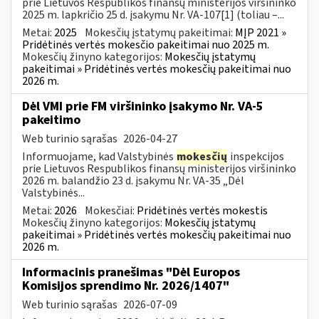
prie Lietuvos Respublikos finansų ministerijos viršininko
2025 m. lapkričio 25 d. įsakymu Nr. VA-107[1] (toliau –...
Metai:
2025
Mokesčių įstatymų pakeitimai:
MĮP 2021 »
Pridėtinės vertės mokesčio pakeitimai nuo 2025 m.
Mokesčių žinyno kategorijos:
Mokesčių įstatymų
pakeitimai » Pridėtinės vertės mokesčių pakeitimai nuo
2026 m.
Dėl VMI prie FM viršininko įsakymo Nr. VA-5
pakeitimo
Web turinio sąrašas
2026-04-27
Informuojame, kad Valstybinės
mokesčių
inspekcijos
prie Lietuvos Respublikos finansų ministerijos viršininko
2026 m. balandžio 23 d. įsakymu Nr. VA-35 „Dėl
Valstybinės...
Metai:
2026
Mokesčiai:
Pridėtinės vertės mokestis
Mokesčių žinyno kategorijos:
Mokesčių įstatymų
pakeitimai » Pridėtinės vertės mokesčių pakeitimai nuo
2026 m.
Informacinis pranešimas "Dėl Europos
Komisijos sprendimo Nr. 2026/1407"
Web turinio sąrašas
2026-07-09