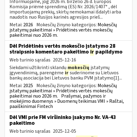
Informuojame, jog 2026 m. birželio 26 d. Europos
Komisija priėmė sprendimą (ES) Nr. 2026/1407* , dėl
importuojamų prekių, skirtų nemokamai išdalyti arba
naudotis nuo Rusijos karinės agresijos prieš...
Metai:
2026
Mokesčių žinyno kategorijos:
Mokesčių
įstatymų pakeitimai » Pridėtinės vertės mokesčių
pakeitimai nuo 2026 m.
Dėl Pridėtinės vertės mokesčio įstatymo 28
straipsnio komentaro pakeitimo
ir
papildymo
Web turinio sąrašas
2025-12-16
Siekdami užtikrinti sklandų
mokesčių
įstatymų
įgyvendinimą, parengėme
ir
suderinome su Lietuvos
bankų asociacija bei Lietuvos banku PVM įstatymo[1]...
Metai:
2025
Mokesčių žinyno kategorijos:
Mokesčių
įstatymų pakeitimai » Pridėtinės vertės mokesčių
pakeitimai nuo 2026 m.
Prašymai, pažymos ir
mokėjimo duomenys » Duomenų teikimas VMI » Raštai,
paaiškinimai Fintech
Dėl VMI prie FM viršininko įsakymo Nr. VA-43
pakeitimo
Web turinio sąrašas
2025-12-05