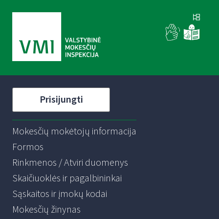
Prisijungti
Mokesčių mokėtojų informacija
Formos
Rinkmenos / Atviri duomenys
Skaičiuoklės ir pagalbininkai
Sąskaitos ir įmokų kodai
Mokesčių žinynas