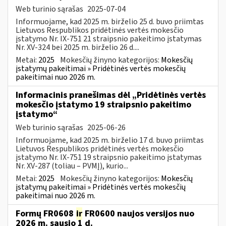
Web turinio sąrašas
2025-07-04
Informuojame, kad 2025 m. birželio 25 d. buvo priimtas
Lietuvos Respublikos pridėtinės vertės mokesčio
įstatymo Nr. IX-751 21 straipsnio pakeitimo įstatymas
Nr. XV-324 bei 2025 m. birželio 26 d....
Metai:
2025
Mokesčių žinyno kategorijos:
Mokesčių
įstatymų pakeitimai » Pridėtinės vertės mokesčių
pakeitimai nuo 2026 m.
Informacinis pranešimas dėl „Pridėtinės vertės
mokesčio įstatymo 19 straipsnio pakeitimo
įstatymo“
Web turinio sąrašas
2025-06-26
Informuojame, kad 2025 m. birželio 17 d. buvo priimtas
Lietuvos Respublikos pridėtinės vertės mokesčio
įstatymo Nr. IX-751 19 straipsnio pakeitimo įstatymas
Nr. XV-287 (toliau – PVMĮ), kurio...
Metai:
2025
Mokesčių žinyno kategorijos:
Mokesčių
įstatymų pakeitimai » Pridėtinės vertės mokesčių
pakeitimai nuo 2026 m.
Formų FR0608
ir
FR0600 naujos versijos nuo
2026 m. sausio 1 d.