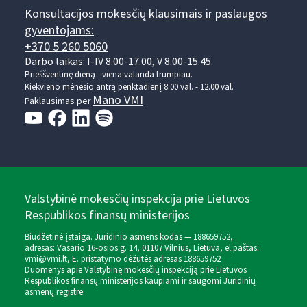
Konsultacijos mokesčių klausimais ir paslaugos
gyventojams:
+370 5 260 5060
Darbo laikas: I-IV 8.00-17.00, V 8.00-15.45.
Prieššventinę dieną - viena valanda trumpiau.
Kiekvieno mėnesio antrą penktadienį 8.00 val. - 12.00 val.
Mano VMI
Paklausimas per
Valstybinė mokesčių inspekcija prie Lietuvos
Respublikos finansų ministerijos
Biudžetinė įstaiga. Juridinio asmens kodas — 188659752,
adresas: Vasario 16-osios g. 14, 01107 Vilnius, Lietuva, el.paštas:
vmi@vmi.lt
, E. pristatymo dėžutės adresas 188659752
Duomenys apie Valstybinę mokesčių inspekciją prie Lietuvos
Respublikos finansų ministerijos kaupiami ir saugomi Juridinių
asmenų registre