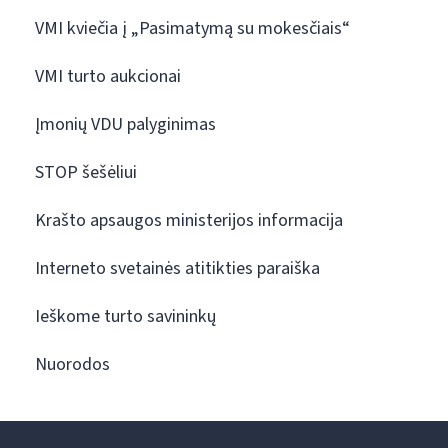
VMI kviečia į „Pasimatymą su mokesčiais“
VMI turto aukcionai
Įmonių VDU palyginimas
STOP šešėliui
Krašto apsaugos ministerijos informacija
Interneto svetainės atitikties paraiška
Ieškome turto savininkų
Nuorodos