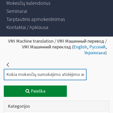
Mokesčių kalendorius
Seminarai
Tarptautinis apmokestinimas
Kontaktai / Apklausa
VMI Machine translation / VMI Машинный перевод /
VMI Машинний переклад (
English
,
Русский
,
Українська
)
Paieška
Kategorijos