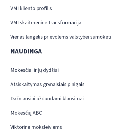
VMI kliento profilis
VMI skaitmeninė transformacija
Vienas langelis prievolėms valstybei sumokėti
NAUDINGA
Mokesčiai ir jų dydžiai
Atsiskaitymas grynaisiais pinigais
Dažniausiai užduodami klausimai
Mokesčių ABC
Viktorina moksleiviams