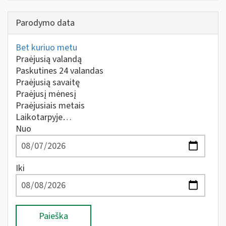
Parodymo data
Bet kuriuo metu
Praėjusią valandą
Paskutines 24 valandas
Praėjusią savaitę
Praėjusį mėnesį
Praėjusiais metais
Laikotarpyje…
Nuo
Iki
Paieška