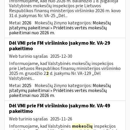
Informuojame, kad nuo 2026 m. balandžio 1 d. įsigalioja
Valstybinės mokesčių inspekcijos prie Lietuvos
Respublikos finansų ministerijos viršininko 2026 m. kovo
31 d. įsakymas Nr. VA-25 „Dėl...
Metai:
2026
Mokesčių žinyno kategorijos:
Mokesčių
įstatymų pakeitimai » Pridėtinės vertės mokesčių
pakeitimai nuo 2026 m.
Dėl VMI prie FM viršininko įsakymo Nr. VA-29
pakeitimo
Web turinio sąrašas
2025-12-30
Informuojame, kad Valstybinės mokesčių inspekcijos
prie Lietuvos Respublikos finansų ministerijos viršininko
2025 m. gruodžio 2
2
d. įsakymu Nr. VA-129 „Dėl
Valstybinės...
Metai:
2025
Mokesčių žinyno kategorijos:
Mokesčių
įstatymų pakeitimai » Pridėtinės vertės mokesčių
pakeitimai nuo 2026 m.
Dėl VMI prie FM viršininko įsakymo Nr. VA-49
pakeitimo
Web turinio sąrašas
2025-11-26
Informuojame, kad Valstybinės
mokesčių
inspekcijos