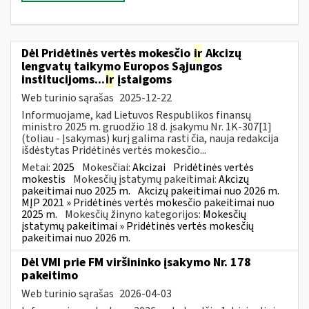
Dėl Pridėtinės vertės mokesčio
ir
Akcizų
lengvatų taikymo Europos Sąjungos
institucijoms...
ir
įstaigoms
Web turinio sąrašas
2025-12-22
Informuojame, kad Lietuvos Respublikos finansų
ministro 2025 m. gruodžio 18 d. įsakymu Nr. 1K-307[1]
(toliau - Įsakymas) kurį galima rasti čia, nauja redakcija
išdėstytas Pridėtinės vertės mokesčio...
Metai:
2025
Mokesčiai:
Akcizai
Pridėtinės vertės
mokestis
Mokesčių įstatymų pakeitimai:
Akcizų
pakeitimai nuo 2025 m.
Akcizų pakeitimai nuo 2026 m.
MĮP 2021 » Pridėtinės vertės mokesčio pakeitimai nuo
2025 m.
Mokesčių žinyno kategorijos:
Mokesčių
įstatymų pakeitimai » Pridėtinės vertės mokesčių
pakeitimai nuo 2026 m.
Dėl VMI prie FM viršininko įsakymo Nr. 178
pakeitimo
Web turinio sąrašas
2026-04-03