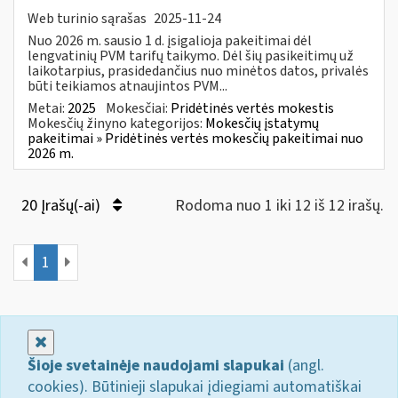
Web turinio sąrašas
2025-11-24
Nuo 2026 m. sausio 1 d. įsigalioja pakeitimai dėl
lengvatinių PVM tarifų taikymo. Dėl šių pasikeitimų už
laikotarpius, prasidedančius nuo minėtos datos, privalės
būti teikiamos atnaujintos PVM...
Metai:
2025
Mokesčiai:
Pridėtinės vertės mokestis
Mokesčių žinyno kategorijos:
Mokesčių įstatymų
pakeitimai » Pridėtinės vertės mokesčių pakeitimai nuo
2026 m.
20 Įrašų(-ai)
Rodoma nuo 1 iki 12 iš 12 irašų.
1
Uždaryti
Šioje svetainėje naudojami slapukai
(angl.
cookies). Būtinieji slapukai įdiegiami automatiškai