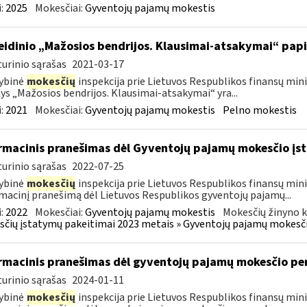
:
2025
Mokesčiai:
Gyventojų pajamų mokestis
leidinio „Mažosios bendrijos. Klausimai-atsakymai“ pa
urinio sąrašas
2021-03-17
ybinė
mokesčių
inspekcija prie Lietuvos Respublikos finansų minis
nys „Mažosios bendrijos. Klausimai-atsakymai“ yra...
:
2021
Mokesčiai:
Gyventojų pajamų mokestis
Pelno mokestis
rmacinis pranešimas dėl Gyventojų pajamų mokesčio įst
urinio sąrašas
2022-07-25
ybinė
mokesčių
inspekcija prie Lietuvos Respublikos finansų mini
macinį pranešimą dėl Lietuvos Respublikos gyventojų pajamų...
:
2022
Mokesčiai:
Gyventojų pajamų mokestis
Mokesčių žinyno k
čių įstatymų pakeitimai 2023 metais » Gyventojų pajamų mokesči
rmacinis pranešimas dėl gyventojų pajamų mokesčio pe
urinio sąrašas
2024-01-11
ybinė
mokesčių
inspekcija prie Lietuvos Respublikos finansų mini