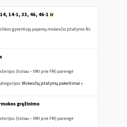
14, 14-1, 33, 46, 46-1
ir
publikos gyventojų pajamų mokesčio įstatymo Nr.
s
sterijos (toliau – VMI prie FM) parengė
ategorijos:
Mokesčių įstatymų pakeitimai »
rmokos grąžinimo
sterijos (toliau – VMI prie FM) parengė