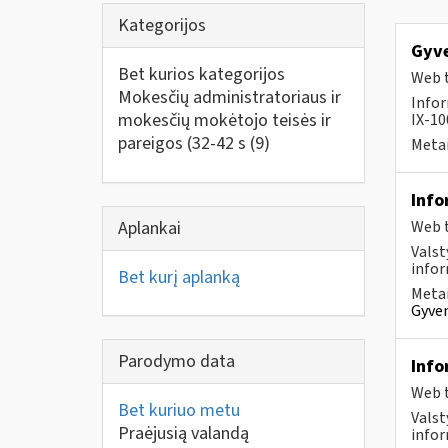
Kategorijos
Gyve
Bet kurios kategorijos
Web t
Mokesčių administratoriaus ir
Infor
mokesčių mokėtojo teisės ir
IX-100
pareigos (32-42 s
(9)
Metai
Info
Aplankai
Web t
Valst
infor
Bet kurį aplanką
Metai
Gyven
Parodymo data
Info
Web t
Bet kuriuo metu
Valst
Praėjusią valandą
infor