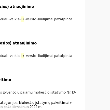
osios) atnaujinimo
duali-veikla-
ir
-verslo-liudijimai patalpinta
posios) atnaujinimo
duali-veikla-
ir
-verslo-liudijimai patalpinta
eitimo
os gyventojų pajamų mokesčio įstatymo Nr. IX-
ategorijos:
Mokesčių įstatymų pakeitimai »
o pakeitimai nuo 2022 m.