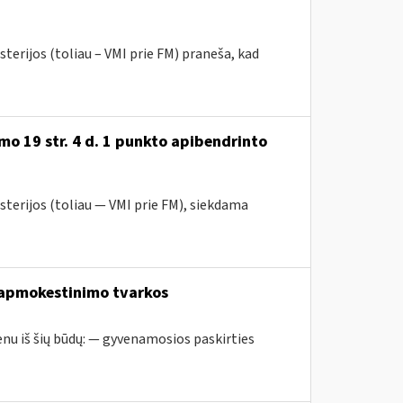
terijos (toliau – VMI prie FM) praneša, kad
o 19 str. 4 d. 1 punkto apibendrinto
sterijos (toliau — VMI prie FM), siekdama
 apmokestinimo tvarkos
nu iš šių būdų: — gyvenamosios paskirties