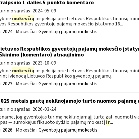
traipsnio 1 dalies 5 punkto komentaro
urinio sąrašas
2024-05-09
ybinė
mokesčių
inspekcija prie Lietuvos Respublikos finansų minis
vos Respublikos gyventojų pajamų mokesčio įstatymo 16...
:
2024
Mokesčiai:
Gyventojų pajamų mokestis
Lietuvos Respublikos gyventojų pajamų mokesčio įstatym
škinimo (komentaro) atnaujinimo
urinio sąrašas
2023-10-09
ybinė
mokesčių
inspekcija prie Lietuvos Respublikos finansų mini
rinti vienodą Lietuvos Respublikos gyventojų pajamų...
:
2023
Mokesčiai:
Gyventojų pajamų mokestis
2025 metais gautų nekilnojamojo turto nuomos pajamų
urinio sąrašas
2026-03-24
name, jog gyventojas turimą nekilnojamąjį turtą gali nuomoti vie
pas — sumokėjus fiksuoto dydžio pajamų mokestį
ir
...
:
2026
Mokesčiai:
Gyventojų pajamų mokestis