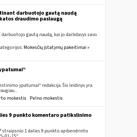
tinant darbuotojo gautą naudą
ikatos draudimo paslaugą
t darbuotojo gautą naudą, kai jo darbdavys savo
ategorijos:
Mokesčių įstatymų pakeitimai »
 ypatumai“
tinimo ypatumai“ redakcija. Šis leidinys yra
augiau...
rto mokestis
Pelno mokestis
lies 9 punkto komentaro patikslinimo
 straipsnio 1 dalies 9 punkto apibendrinto
-01-15“...