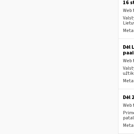
16 s
Web t
Valst
Lietu
Metai
Dėl 
paai
Web t
Valst
užtik
Metai
Dėl 
Web t
Prime
patal
Metai