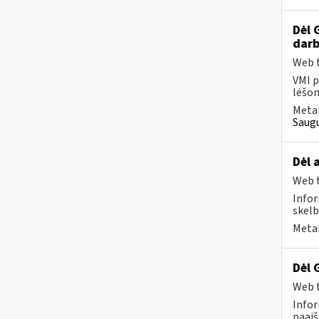
Dėl 
darb
Web t
VMI p
lėšom
Metai
Saugu
Dėl 
Web t
Infor
skelb
Metai
Dėl 
Web t
Infor
paaiš