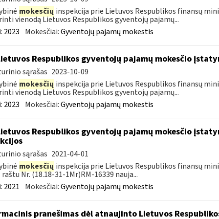
ybinė
mokesčių
inspekcija prie Lietuvos Respublikos finansų mini
rinti vienodą Lietuvos Respublikos gyventojų pajamų...
:
2023
Mokesčiai:
Gyventojų pajamų mokestis
Lietuvos Respublikos gyventojų pajamų mokesčio įstat
urinio sąrašas
2023-10-09
ybinė
mokesčių
inspekcija prie Lietuvos Respublikos finansų mini
rinti vienodą Lietuvos Respublikos gyventojų pajamų...
:
2023
Mokesčiai:
Gyventojų pajamų mokestis
Lietuvos Respublikos gyventojų pajamų mokesčio įstaty
kcijos
urinio sąrašas
2021-04-01
ybinė
mokesčių
inspekcija prie Lietuvos Respublikos finansų minis
 raštu Nr. (18.18-31-1Mr)RM-16339 nauja...
:
2021
Mokesčiai:
Gyventojų pajamų mokestis
rmacinis pranešimas dėl atnaujinto Lietuvos Respublik