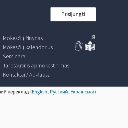
Prisijungti
Mokesčių žinynas
Mokesčių kalendorius
Seminarai
Tarptautinis apmokestinimas
Kontaktai / Apklausa
ний переклад (
English
,
Русский
,
Українська
)