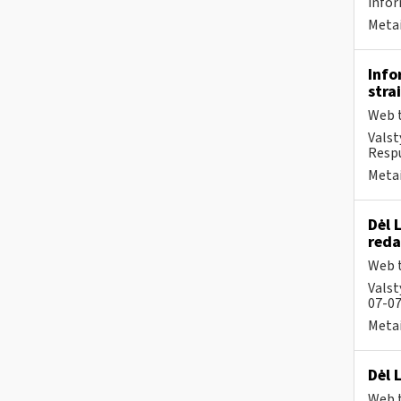
infor
Metai
Info
stra
Web t
Valst
Respu
Metai
Dėl 
reda
Web t
Valst
07-07
Metai
Dėl 
Web t