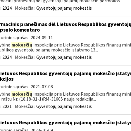
macinį pranešimą dėl gyventojų pajamų mokesčio permokos...
:
2024
Mokesčiai:
Gyventojų pajamų mokestis
rmacinis pranešimas dėl Lietuvos Respublikos gyvento
ipsnio komentaro
urinio sąrašas
2024-09-11
ybinė
mokesčių
inspekcija prie Lietuvos Respublikos finansų mini
blikos gyventojų pajamų mokesčio įstatymo 13...
:
2024
Mokesčiai:
Gyventojų pajamų mokestis
Lietuvos Respublikos gyventojų pajamų mokesčio įstaty
kcijos
urinio sąrašas
2021-07-08
ybinė
mokesčių
inspekcija prie Lietuvos Respublikos finansų minis
 raštu Nr. (18.18-31-1)RM-31605 nauja redakcija...
:
2021
Mokesčiai:
Gyventojų pajamų mokestis
Lietuvos Respublikos gyventojų pajamų mokesčio įstat
urinio sąrašas
2023-10-09