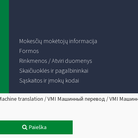
Mokesčių mokėtojų informacija
Formos
Rinkmenos / Atviri duomenys
Skaičiuoklės ir pagalbininkai
Sąskaitos ir įmokų kodai
Machine translation / VMI Машинный перевод / VMI Машин
Paieška