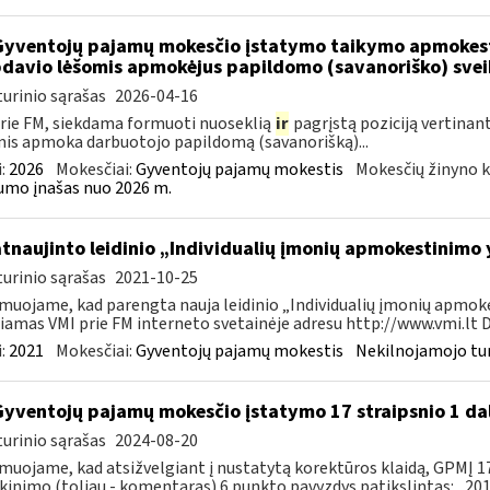
Gyventojų pajamų mokesčio įstatymo taikymo apmokes
davio lėšomis apmokėjus papildomo (savanoriško) sve
urinio sąrašas
2026-04-16
rie FM, siekdama formuoti nuoseklią
ir
pagrįstą poziciją vertinan
is apmoka darbuotojo papildomą (savanorišką)...
:
2026
Mokesčiai:
Gyventojų pajamų mokestis
Mokesčių žinyno k
mo įnašas nuo 2026 m.
atnaujinto leidinio „Individualių įmonių apmokestinimo
urinio sąrašas
2021-10-25
muojame, kad parengta nauja leidinio „Individualių įmonių apmokes
iamas VMI prie FM interneto svetainėje adresu http://www.vmi.lt D
:
2021
Mokesčiai:
Gyventojų pajamų mokestis
Nekilnojamojo tu
Gyventojų pajamų mokesčio įstatymo 17 straipsnio 1 da
urinio sąrašas
2024-08-20
muojame, kad atsižvelgiant į nustatytą korektūros klaidą, GPMĮ 17
kinimo (toliau - komentaras) 6 punkto pavyzdys patikslintas: „2015