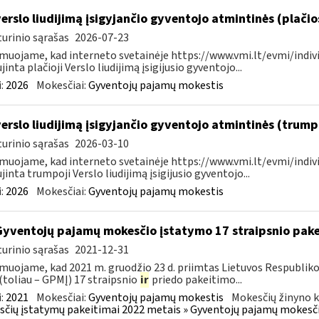
verslo liudijimą įsigyjančio gyventojo atmintinės (plači
urinio sąrašas
2026-07-23
muojame, kad interneto svetainėje https://www.vmi.lt/evmi/indivi
jinta plačioji Verslo liudijimą įsigijusio gyventojo...
:
2026
Mokesčiai:
Gyventojų pajamų mokestis
verslo liudijimą įsigyjančio gyventojo atmintinės (trum
urinio sąrašas
2026-03-10
muojame, kad interneto svetainėje https://www.vmi.lt/evmi/indivi
jinta trumpoji Verslo liudijimą įsigijusio gyventojo...
:
2026
Mokesčiai:
Gyventojų pajamų mokestis
Gyventojų pajamų mokesčio įstatymo 17 straipsnio pak
urinio sąrašas
2021-12-31
muojame, kad 2021 m. gruodžio 23 d. priimtas Lietuvos Respublik
(toliau – GPMĮ) 17 straipsnio
ir
priedo pakeitimo...
:
2021
Mokesčiai:
Gyventojų pajamų mokestis
Mokesčių žinyno k
čių įstatymų pakeitimai 2022 metais » Gyventojų pajamų mokesči