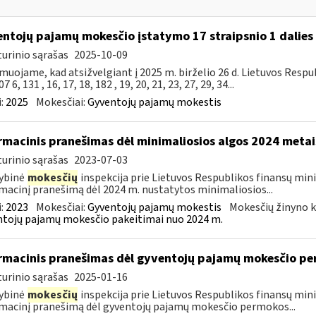
ntojų pajamų mokesčio įstatymo 17 straipsnio 1 dalies 
urinio sąrašas
2025-10-09
muojame, kad atsižvelgiant į 2025 m. birželio 26 d. Lietuvos Res
7 6, 131 , 16, 17, 18, 182 , 19, 20, 21, 23, 27, 29, 34...
:
2025
Mokesčiai:
Gyventojų pajamų mokestis
rmacinis pranešimas dėl minimaliosios algos 2024 metai
urinio sąrašas
2023-07-03
ybinė
mokesčių
inspekcija prie Lietuvos Respublikos finansų mini
macinį pranešimą dėl 2024 m. nustatytos minimaliosios...
:
2023
Mokesčiai:
Gyventojų pajamų mokestis
Mokesčių žinyno k
tojų pajamų mokesčio pakeitimai nuo 2024 m.
rmacinis pranešimas dėl gyventojų pajamų mokesčio pe
urinio sąrašas
2025-01-16
ybinė
mokesčių
inspekcija prie Lietuvos Respublikos finansų mini
macinį pranešimą dėl gyventojų pajamų mokesčio permokos...