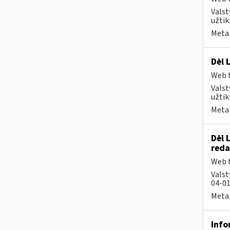
Valst
užtik
Metai
Dėl 
Web t
Valst
užtik
Metai
Dėl 
reda
Web t
Valst
04-01
Metai
Info