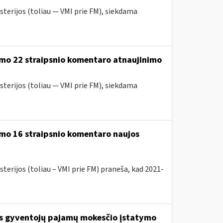
sterijos (toliau — VMI prie FM), siekdama
ymo 22 straipsnio komentaro atnaujinimo
sterijos (toliau — VMI prie FM), siekdama
mo 16 straipsnio komentaro naujos
terijos (toliau – VMI prie FM) praneša, kad 2021-
os gyventojų pajamų mokesčio įstatymo