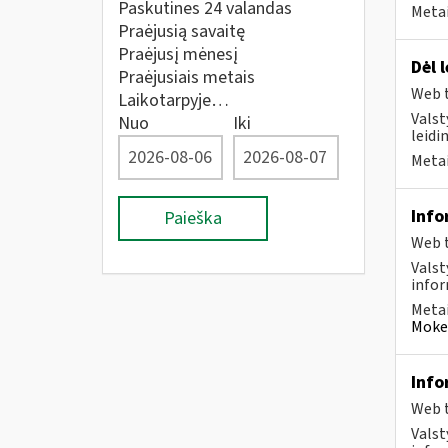
Paskutines 24 valandas
Metai
Praėjusią savaitę
Praėjusį mėnesį
Dėl 
Praėjusiais metais
Web t
Laikotarpyje…
Valst
Nuo
Iki
leidi
Metai
Info
Paieška
Web t
Valst
infor
Metai
Mokes
Info
Web t
Valst