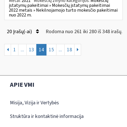
Metai:
2021
Mokesčių žinyno kategorijos:
Mokesčių
įstatymų pakeitimai » Mokesčių įstatymų pakeitimai
2022 metais » Nekilnojamojo turto mokesčio pakeitimai
nuo 2022 m.
20 Įrašų(-ai)
Rodoma nuo 261 iki 280 iš 348 irašų.
1
...
13
14
15
...
18
APIE VMI
Misija, Vizija ir Vertybės
Struktūra ir kontaktinė informacija