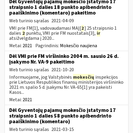
Dėl Gyventojų pajamų mokesčio įstatymo 17
straipsnio 1 dalies 18 punkto apibendrinto
paaiškinimo (komentaro) pakeitimo
Web turinio sąrašas
2021-04-09
VMI prie FM[1], vadovaudamasi MAĮ[
2
] 25 straipsnio 1
dalies
2
punktu, VMI prie FM nuostatais[3],
ir
atsižvelgdama į 2020...
Metai:
2021
Pagrindinis:
Mokesčio naujiena
Dėl VMI prie FM viršininko 2004 m. sausio 26 d.
įsakymo Nr. VA-9 pakeitimo
Web turinio sąrašas
2021-10-20
Informuojame, jog Valstybinės
mokesčių
inspekcijos
prie Lietuvos Respublikos finansų ministerijos viršininko
2021 m. spalio 5 d. įsakymu Nr. VA-65[1] yra pakeisti
Kasos...
Metai:
2021
Dėl Gyventojų pajamų mokesčio įstatymo 17
straipsnio 1 dalies 58 punkto apibendrinto
paaiškinimo (komentaro)
Web turinio sąrašas
2021-03-15