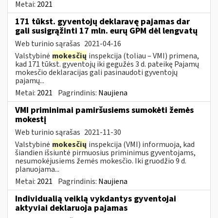
Metai:
2021
171 tūkst. gyventojų deklaravę pajamas dar
gali susigrąžinti 17 mln. eurų GPM dėl lengvatų
Web turinio sąrašas
2021-04-16
Valstybinė
mokesčių
inspekcija (toliau – VMI) primena,
kad 171 tūkst. gyventojų iki gegužės 3 d. pateikę Pajamų
mokesčio deklaracijas gali pasinaudoti gyventojų
pajamų...
Metai:
2021
Pagrindinis:
Naujiena
VMI priminimai pamiršusiems sumokėti žemės
mokestį
Web turinio sąrašas
2021-11-30
Valstybinė
mokesčių
inspekcija (VMI) informuoja, kad
šiandien išsiuntė pirmuosius priminimus gyventojams,
nesumokėjusiems žemės mokesčio. Iki gruodžio 9 d.
planuojama...
Metai:
2021
Pagrindinis:
Naujiena
Individualią veiklą vykdantys gyventojai
aktyviai deklaruoja pajamas