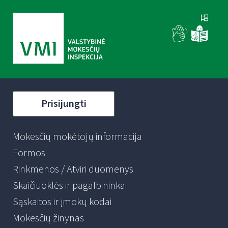
Prisijungti
Mokesčių mokėtojų informacija
Formos
Rinkmenos / Atviri duomenys
Skaičiuoklės ir pagalbininkai
Sąskaitos ir įmokų kodai
Mokesčių žinynas