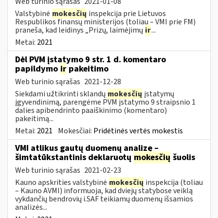
Web turinio sąrašas
2021-01-08
Valstybinė
mokesčių
inspekcija prie Lietuvos
Respublikos finansų ministerijos (toliau – VMI prie FM)
praneša, kad leidinys „Prizų, laimėjimų
ir
...
Metai:
2021
Dėl PVM įstatymo 9 str. 1 d. komentaro
papildymo
ir
pakeitimo
Web turinio sąrašas
2021-12-28
Siekdami užtikrinti sklandų
mokesčių
įstatymų
įgyvendinimą, parengėme PVM įstatymo 9 straipsnio 1
dalies apibendrinto paaiškinimo (komentaro)
pakeitimą...
Metai:
2021
Mokesčiai:
Pridėtinės vertės mokestis
VMI atlikus gautų duomenų analizę –
šimtatūkstantinis deklaruotų
mokesčių
šuolis
Web turinio sąrašas
2021-02-23
Kauno apskrities valstybinė
mokesčių
inspekcija (toliau
– Kauno AVMI) informuoja, kad dviejų statybose veiklą
vykdančių bendrovių i.SAF teikiamų duomenų išsamios
analizės...