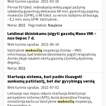
Web turinio sąrašas
2021-03-16
Pernai 93 tūkst. individualią veiklą pagal pažymą
vykdančių gyventojų deklaravo 68 mln. gyventojų pajamų
mokesčio (GPM), o 98 tūkst. su verslo liudijimu dirbusiųjų
- 9,1 mln. eurų GPM. Valstybinė...
Metai:
2021
Pagrindinis:
Naujiena
Leidimai ūkininkams įsigyti gazolių Mano VMI –
nuo liepos 7 d.
Web turinio sąrašas
2021-06-16
Valstybinė
mokesčių
inspekcija (toliau – VMI)
informuoja, kad leidimai ūkininkams įsigyti lengvatinių
žemės ūkyje naudoti skirtų gazolių (žymėtų dyzelinių
degalų)...
Metai:
2021
Startuoja sistema, kuri padės išsaugoti
sunkumų patiriantį, bet dar gyvybingą verslą
Web turinio sąrašas
2021-07-02
Lietuvoje nuo liepos vidurio startuoja Ankstyvojo
perspėjimo sistema (APS), kurią įgyvendina Finansų
ministerija kartu su Valstybine
mokesčių
inspekcija,
Ekonomikos ir...