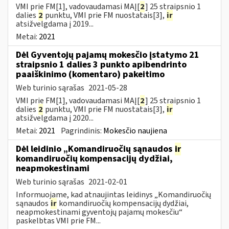
VMI prie FM[1], vadovaudamasi MAĮ[
2
] 25 straipsnio 1
dalies
2
punktu, VMI prie FM nuostatais[3],
ir
atsižvelgdama į 2019...
Metai:
2021
Dėl Gyventojų pajamų mokesčio įstatymo 21
straipsnio 1 dalies 3 punkto apibendrinto
paaiškinimo (komentaro) pakeitimo
Web turinio sąrašas
2021-05-28
VMI prie FM[1], vadovaudamasi MAĮ[
2
] 25 straipsnio 1
dalies
2
punktu, VMI prie FM nuostatais[3],
ir
atsižvelgdama į 2020...
Metai:
2021
Pagrindinis:
Mokesčio naujiena
Dėl leidinio „Komandiruočių sąnaudos
ir
komandiruočių kompensacijų dydžiai,
neapmokestinami
Web turinio sąrašas
2021-02-01
Informuojame, kad atnaujintas leidinys „Komandiruočių
sąnaudos
ir
komandiruočių kompensacijų dydžiai,
neapmokestinami gyventojų pajamų mokesčiu“
paskelbtas VMI prie FM...