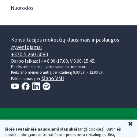
Nuorodos
Konsultacijos mokesčių klausimais ir paslaugos
gyventojams:
+370 5 260 5060
Darbo laikas: I-IV 8.00-17.00, V 8.00-15.45.
Prieššventinę dieną - viena valanda trumpiau.
Kiekvieno mėnesio antrą penktadienį 8.00 val. - 12.00 val.
Mano VMI
Paklausimas per
Valstybinė mokesčių inspekcija prie Lietuvos
U
Respublikos finansų ministerijos
Šioje svetainėje naudojami slapukai
(angl. cookies). Būtinieji
slapukai įdiegiami automatiškai ir jiems nėra reikalingas Jūsų