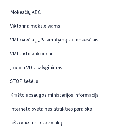
Mokesčių ABC
Viktorina moksleiviams
VMI kviečia į „Pasimatymą su mokesčiais“
VMI turto aukcionai
Įmonių VDU palyginimas
STOP šešėliui
Krašto apsaugos ministerijos informacija
Interneto svetainės atitikties paraiška
Ieškome turto savininkų