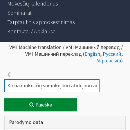
Mokesčių kalendorius
Seminarai
Tarptautinis apmokestinimas
Kontaktai / Apklausa
VMI Machine translation / VMI Машинный перевод /
VMI Машинний переклад (
English
,
Русский
,
Українська
)
Paieška
Parodymo data