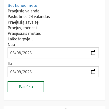
Bet kuriuo metu
Praėjusią valandą
Paskutines 24 valandas
Praėjusią savaitę
Praėjusį mėnesį
Praėjusiais metais
Laikotarpyje…
Nuo
Iki
Paieška