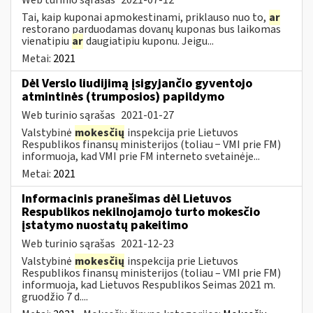
Tai, kaip kuponai apmokestinami, priklauso nuo to,
ar
restorano parduodamas dovanų kuponas bus laikomas
vienatipiu
ar
daugiatipiu kuponu. Jeigu...
Metai:
2021
Dėl Verslo liudijimą įsigyjančio gyventojo
atmintinės (trumposios) papildymo
Web turinio sąrašas
2021-01-27
Valstybinė
mokesčių
inspekcija prie Lietuvos
Respublikos finansų ministerijos (toliau − VMI prie FM)
informuoja, kad VMI prie FM interneto svetainėje...
Metai:
2021
Informacinis pranešimas dėl Lietuvos
Respublikos nekilnojamojo turto mokesčio
įstatymo nuostatų pakeitimo
Web turinio sąrašas
2021-12-23
Valstybinė
mokesčių
inspekcija prie Lietuvos
Respublikos finansų ministerijos (toliau – VMI prie FM)
informuoja, kad Lietuvos Respublikos Seimas 2021 m.
gruodžio 7 d....