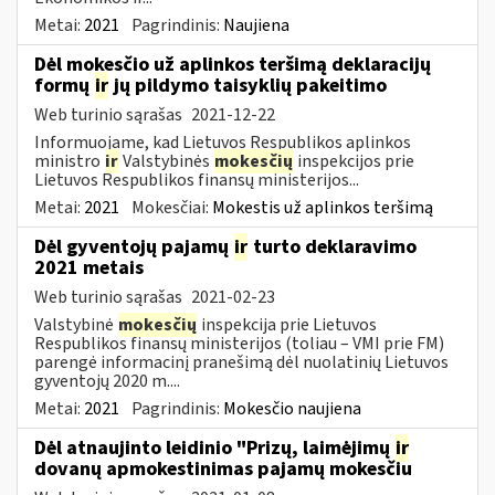
Metai:
2021
Pagrindinis:
Naujiena
Dėl mokesčio už aplinkos teršimą deklaracijų
formų
ir
jų pildymo taisyklių pakeitimo
Web turinio sąrašas
2021-12-22
Informuojame, kad Lietuvos Respublikos aplinkos
ministro
ir
Valstybinės
mokesčių
inspekcijos prie
Lietuvos Respublikos finansų ministerijos...
Metai:
2021
Mokesčiai:
Mokestis už aplinkos teršimą
Dėl gyventojų pajamų
ir
turto deklaravimo
2021 metais
Web turinio sąrašas
2021-02-23
Valstybinė
mokesčių
inspekcija prie Lietuvos
Respublikos finansų ministerijos (toliau – VMI prie FM)
parengė informacinį pranešimą dėl nuolatinių Lietuvos
gyventojų 2020 m....
Metai:
2021
Pagrindinis:
Mokesčio naujiena
Dėl atnaujinto leidinio "Prizų, laimėjimų
ir
dovanų apmokestinimas pajamų mokesčiu