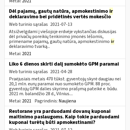
Metai:
2021
Dėl pajamų, gautų natūra, apmokestinimo
ir
deklaravimo bei pridėtinės vertės mokesčio
Web turinio sąrašas
2021-07-13
Atsižvelgdami į viešojoje erdvėje vykstančias diskusijas
dėl privačių poreikių tenkinimo įmonės lėšomis,
primename pajamų, gautų natūra, apmokestinimo
ir
deklaravimo tvarką...
Metai:
2021
Liko 6 dienos skirti dalį sumokėto GPM paramai
Web turinio sąrašas
2021-04-28
Praėjusiais metais 470 tūkst. gyventojų skyrė daugiau nei
20,1 mln. eurų paramai nuo sumokėto GPM. 88 proc.
gyventojų GPM dalies skyrimo prašymą pateikė e. būdu.
2021 m. balandžio 28 d., Vilnius....
Metai:
2021
Pagrindinis:
Naujiena
Restorane yra parduodami dovanų kuponai
maitinimo paslaugoms. Kaip tokie parduodami
kuponai turėtų būti apmokestinami?
Web turinio sąrašas
2021-07-12