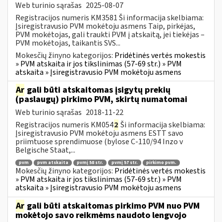
Web turinio sąrašas
2025-08-07
Registracijos numeris KM3581 Ši informacija skelbiama:
Įsiregistravusio PVM mokėtoju asmens Taip, pirkėjas,
PVM mokėtojas, gali traukti PVM į atskaitą, jei tiekėjas –
PVM mokėtojas, taikantis SVS...
Mokesčių žinyno kategorijos:
Pridėtinės vertės mokestis
» PVM atskaita ir jos tikslinimas (57-69 str.) » PVM
atskaita » Įsiregistravusio PVM mokėtoju asmens
Ar
gali būti atskaitomas įsigytų prekių
(paslaugų) pirkimo PVM, skirtų numatomai
Web turinio sąrašas
2018-11-22
Registracijos numeris KM054
2
Ši informacija skelbiama:
Įsiregistravusio PVM mokėtoju asmens ESTT savo
priimtuose sprendimuose (bylose C-110/94 Inzo v
Belgische Staat,...
pvm
pvm atskaita
pvmį 58 str.
pvmį 57 str.
pirkimo pvm.
Mokesčių žinyno kategorijos:
Pridėtinės vertės mokestis
» PVM atskaita ir jos tikslinimas (57-69 str.) » PVM
atskaita » Įsiregistravusio PVM mokėtoju asmens
Ar
gali būti atskaitomas pirkimo PVM nuo PVM
mokėtojo savo reikmėms naudoto lengvojo