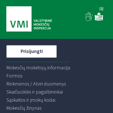
Prisijungti
Mokesčių mokėtojų informacija
Formos
Rinkmenos / Atviri duomenys
Skaičiuoklės ir pagalbininkai
Sąskaitos ir įmokų kodai
Mokesčių žinynas