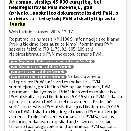
Ar
asmuo, viršijęs 45 000 eurų ribą, bet
neįsiregistravęs PVM mokėtoju, gali
(privalo...apskaitos dokumente išskirti PVM, o
pirkėjas turi teisę tokį PVM atskaityti įprasta
tvarka
Web turinio sąrašas
2025-12-17
Registracijos numeris KM3136 Ši informacija skelbiama:
Prekių tiekimo (paslaugų teikimo) įforminimas PVM
sąskaita faktūra (78-1, 79, 82, 105, 109 str.)
Neįsiregistravusio PVM mokėtoju asmens PVM...
pvm išskyrimas
išskirti pvm ne pvm sąskaitoje faktūroje
pvm išskyrimas ne pvm sąskaitoje faktūroje
pvm suma ne pvm sąskaitoje faktūroje
Mokesčių žinyno
pvm sumą ne pvm sąskaitoje faktūroje
kategorijos:
Pridėtinės vertės mokestis » PVM
sumokėjimas, grąžintino PVM apskaičiavimas, PVM
permokos įskaitymas ir
Pridėtinės vertės mokestis »
PVM atskaita ir jos tikslinimas (57-69 str.) » PVM atskaita
» Įsiregistravusio PVM mokėtoju asmens
Pridėtinės
vertės mokestis » PVM atskaita ir jos tikslinimas (57-69
str.) » PVM atskaita » Neįsiregistravusio PVM mokėtoju
asmens
Pridėtinės vertės mokestis » PVM sąskaitos
faktūros, reikalavimai apskaitai (IX skyrius) » Prekių
tiekimo (paslaugų teikimo) įforminimas PVM sąskaita