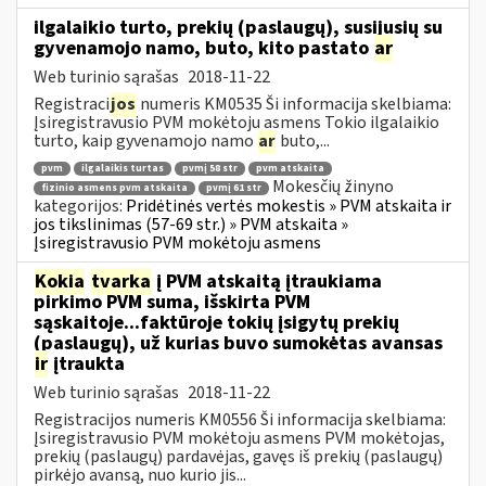
ilgalaikio turto, prekių (paslaugų), susijusių su
gyvenamojo namo, buto, kito pastato
ar
Web turinio sąrašas
2018-11-22
Registraci
jos
numeris KM0535 Ši informacija skelbiama:
Įsiregistravusio PVM mokėtoju asmens Tokio ilgalaikio
turto, kaip gyvenamojo namo
ar
buto,...
pvm
ilgalaikis turtas
pvmį 58 str
pvm atskaita
Mokesčių žinyno
fizinio asmens pvm atskaita
pvmį 61 str
kategorijos:
Pridėtinės vertės mokestis » PVM atskaita ir
jos tikslinimas (57-69 str.) » PVM atskaita »
Įsiregistravusio PVM mokėtoju asmens
Kokia
tvarka
į PVM atskaitą įtraukiama
pirkimo PVM suma, išskirta PVM
sąskaitoje...faktūroje tokių įsigytų prekių
(paslaugų), už kurias buvo sumokėtas avansas
ir
įtraukta
Web turinio sąrašas
2018-11-22
Registracijos numeris KM0556 Ši informacija skelbiama:
Įsiregistravusio PVM mokėtoju asmens PVM mokėtojas,
prekių (paslaugų) pardavėjas, gavęs iš prekių (paslaugų)
pirkėjo avansą, nuo kurio jis...