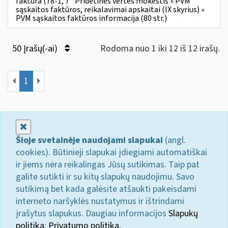
faktūra (78-1, 7
Pridėtinės vertės mokestis » PVM
sąskaitos faktūros, reikalavimai apskaitai (IX skyrius) »
PVM sąskaitos faktūros informacija (80 str.)
50 Įrašų(-ai)
Rodoma nuo 1 iki 12 iš 12 irašų.
1
Uždaryti
Šioje svetainėje naudojami slapukai
(angl.
cookies). Būtinieji slapukai įdiegiami automatiškai
ir jiems nėra reikalingas Jūsų sutikimas. Taip pat
galite sutikti ir su kitų slapukų naudojimu. Savo
sutikimą bet kada galėsite atšaukti pakeisdami
interneto naršyklės nustatymus ir ištrindami
įrašytus slapukus. Daugiau informacijos
Slapukų
politika
;
Privatumo politika.