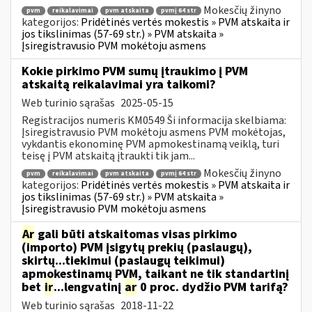
Mokesčių žinyno
pvm
reikalavimai
pvm atskaita
pvmį 64 str
kategorijos:
Pridėtinės vertės mokestis » PVM atskaita ir
jos tikslinimas (57-69 str.) » PVM atskaita »
Įsiregistravusio PVM mokėtoju asmens
Kokie pirkimo PVM sumų įtraukimo į PVM
atskaitą reikalavimai yra taikomi?
Web turinio sąrašas
2025-05-15
Registracijos numeris KM0549 Ši informacija skelbiama:
Įsiregistravusio PVM mokėtoju asmens PVM mokėtojas,
vykdantis ekonominę PVM apmokestinamą veiklą, turi
teisę į PVM atskaitą įtraukti tik jam...
Mokesčių žinyno
pvm
reikalavimai
pvm atskaita
pvmį 64 str
kategorijos:
Pridėtinės vertės mokestis » PVM atskaita ir
jos tikslinimas (57-69 str.) » PVM atskaita »
Įsiregistravusio PVM mokėtoju asmens
Ar
gali būti atskaitomas visas pirkimo
(importo) PVM įsigytų prekių (paslaugų),
skirtų...tiekimui (paslaugų teikimui)
apmokestinamų PVM, taikant ne tik standartinį
bet
ir
...lengvatinį
ar
0 proc. dydžio PVM tarifą?
Web turinio sąrašas
2018-11-22