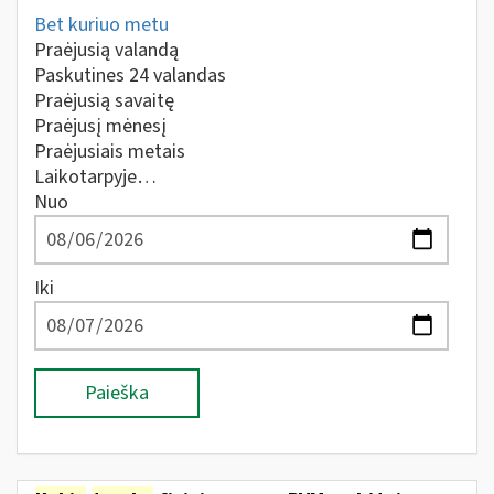
Bet kuriuo metu
Praėjusią valandą
Paskutines 24 valandas
Praėjusią savaitę
Praėjusį mėnesį
Praėjusiais metais
Laikotarpyje…
Nuo
Iki
Paieška