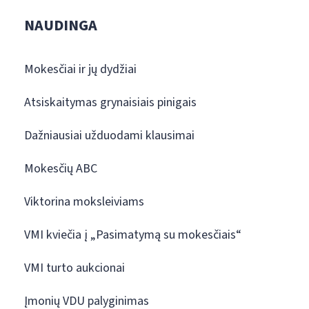
NAUDINGA
Mokesčiai ir jų dydžiai
Atsiskaitymas grynaisiais pinigais
Dažniausiai užduodami klausimai
Mokesčių ABC
Viktorina moksleiviams
VMI kviečia į „Pasimatymą su mokesčiais“
VMI turto aukcionai
Įmonių VDU palyginimas