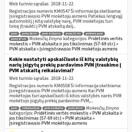
Web turinio sąrašas
2018-11-22
Registracijos numeris KM0547 Ši informacija skelbiama:
Įsiregistravusio PVM mokėtoju asmens Patiekus lengvąjį
automobilį į kitą valstybę narę, PVM mokėtojas turi
teisę įtraukti į PVM atskaitą dalį...
pvm
pvmį 58 str
pvm atskaita
pvmį 57 str
pirkimo pvm
Mokesčių žinyno kategorijos:
Pridėtinės vertės
pvmį 67 str
mokestis » PVM atskaita ir jos tikslinimas (57-69 str.) »
PVM atskaita » Įsiregistravusio PVM mokėtoju asmens
Kokie nustatyti apskaičiuoto iš kitų valstybių
narių įsigytų prekių pardavimo PVM įtraukimo į
PVM atskaitą reikalavimai?
Web turinio sąrašas
2018-11-22
Registracijos numeris KM0558 Ši informacija skelbiama:
Įsiregistravusio PVM mokėtoju asmens Kai PVM
mokėtojas turi apskaičiuoti iš kitos valstybės narės PVM
mokėtojo įsigytų prekių pardavimo PVM,...
Mokesčių žinyno
pvm
reikalavimai
pvm atskaita
pvmį 64 str
kategorijos:
Pridėtinės vertės mokestis » PVM atskaita ir
jos tikslinimas (57-69 str.) » PVM atskaita »
Įsiregistravusio PVM mokėtoju asmens