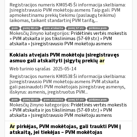
Registracijos numeris KM0545 Ši informacija skelbiama:
Įsiregistravusio PVM mokėtoju asmens Taip gali. PVM
apmokestinamu prekių tiekimu (paslaugų teikimu)
laikomas, taikant standartinį PVM tarifą,...
pvm
pvmį 58 str
pvm atskaita
pvmį 57 str
pirkimo pvm
Mokesčių žinyno kategorijos:
Pridėtinės vertės mokestis
» PVM atskaita ir jos tikslinimas (57-69 str.) » PVM
atskaita » Įsiregistravusio PVM mokėtoju asmens
Kokiais atvejais PVM mokėtoju įsiregistravęs
asmuo gali atskaityti įsigytų prekių
ar
Web turinio sąrašas
2025-05-14
Registracijos numeris KM0538 Ši informacija skelbiama:
Įsiregistravusio PVM mokėtoju asmens PVM atskaita
gali pasinaudoti PVM mokėtojais įsiregistravę asmenys,
išskyrus: asmenis, įregistruotus PVM...
pvm
pvmį 58 str
pvm atskaita
pvmį 57 str
pirkimo pvm
Mokesčių žinyno kategorijos:
Pridėtinės vertės mokestis
» PVM atskaita ir jos tikslinimas (57-69 str.) » PVM
atskaita » Įsiregistravusio PVM mokėtoju asmens
Ar
pirkėjas, PVM mokėtojas, gali traukti PVM į
atskaitą, jei tiekėjas – PVM mokėtojas