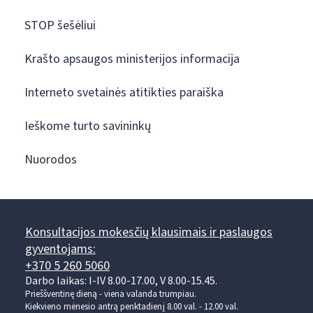
STOP šešėliui
Krašto apsaugos ministerijos informacija
Interneto svetainės atitikties paraiška
Ieškome turto savininkų
Nuorodos
Konsultacijos mokesčių klausimais ir paslaugos
gyventojams:
+370 5 260 5060
Darbo laikas: I-IV 8.00-17.00, V 8.00-15.45.
Prieššventinę dieną - viena valanda trumpiau.
Kiekvieno mėnesio antrą penktadienį 8.00 val. - 12.00 val.