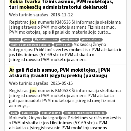
Kokia
tvarka
fizinis asmuo, PVM mokėtojas,
turi
mokesčių
administratoriui deklaruoti
Web turinio sąrašas
2018-11-22
Registraci
jos
numeris KM0536 Ši informacija skelbiama:
Įsiregistravusio PVM mokėtoju asmens Fizinis asmuo,
PVM mokėtojas, apie ilgalaikio materialiojo turto...
fr0457
pvm
ilgalaikis turtas
pvmį 58 str
pvm atskaita
Mokesčių žinyno
fizinio asmens pvm atskaita
pvmį 61 str
kategorijos:
Pridėtinės vertės mokestis » PVM atskaita ir
jos tikslinimas (57-69 str.) » PVM atskaita »
Įsiregistravusio PVM mokėtoju asmens
Ar
gali fizinis asmuo, PVM mokėtojas, į PVM
atskaitą įtraukti įsigytų prekių (paslaugų
Web turinio sąrašas
2025-05-15
Registraci
jos
numeris KM0533 Ši informacija skelbiama:
Įsiregistravusio PVM mokėtoju asmens PVM atskaita
gali pasinaudoti PVM mokėtojais įsiregistravę fiziniai
asmenys,...
pvm
pvmį 58 str
pvm atskaita
fizinio asmens pvm atskaita
Mokesčių žinyno kategorijos:
Pridėtinės vertės mokestis
» PVM atskaita ir jos tikslinimas (57-69 str.) » PVM
atskaita » Įsiregistravusio PVM mokėtoju asmens