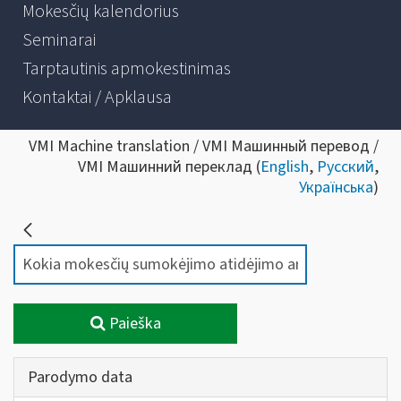
Mokesčių kalendorius
Seminarai
Tarptautinis apmokestinimas
Kontaktai / Apklausa
VMI Machine translation / VMI Машинный перевод /
VMI Машинний переклад (
English
,
Русский
,
Українська
)
Paieška
Parodymo data