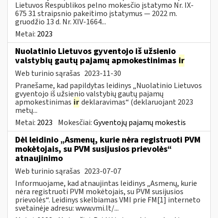
Lietuvos Respublikos pelno mokesčio įstatymo Nr. IX-
675 31 straipsnio pakeitimo įstatymus — 2022 m.
gruodžio 13 d. Nr. XIV-1664...
Metai:
2023
Nuolatinio Lietuvos gyventojo iš užsienio
valstybių gautų pajamų apmokestinimas
ir
Web turinio sąrašas
2023-11-30
Pranešame, kad papildytas leidinys „Nuolatinio Lietuvos
gvyentojo iš užsienio valstybių gautų pajamų
apmokestinimas
ir
deklaravimas“ (deklaruojant 2023
metų...
Metai:
2023
Mokesčiai:
Gyventojų pajamų mokestis
Dėl leidinio „Asmenų, kurie nėra registruoti PVM
mokėtojais, su PVM susijusios prievolės“
atnaujinimo
Web turinio sąrašas
2023-07-07
Informuojame, kad atnaujintas leidinys „Asmenų, kurie
nėra registruoti PVM mokėtojais, su PVM susijusios
prievolės“. Leidinys skelbiamas VMI prie FM[1] interneto
svetainėje adresu: www.vmi.lt/...