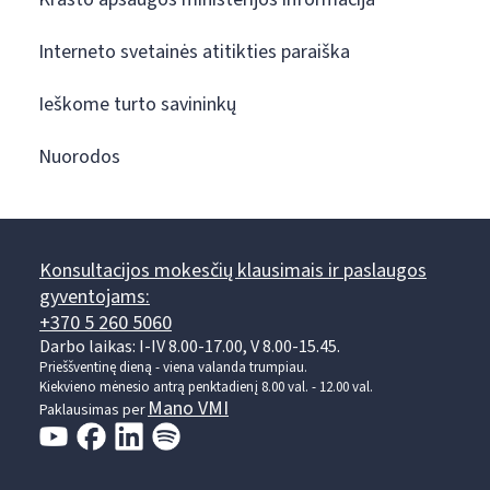
Interneto svetainės atitikties paraiška
Ieškome turto savininkų
Nuorodos
Konsultacijos mokesčių klausimais ir paslaugos
gyventojams:
+370 5 260 5060
Darbo laikas: I-IV 8.00-17.00, V 8.00-15.45.
Prieššventinę dieną - viena valanda trumpiau.
Kiekvieno mėnesio antrą penktadienį 8.00 val. - 12.00 val.
Mano VMI
Paklausimas per