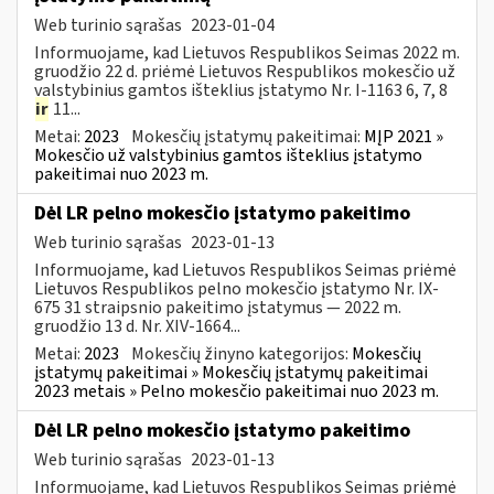
Web turinio sąrašas
2023-01-04
Informuojame, kad Lietuvos Respublikos Seimas 2022 m.
gruodžio 22 d. priėmė Lietuvos Respublikos mokesčio už
valstybinius gamtos išteklius įstatymo Nr. I-1163 6, 7, 8
ir
11...
Metai:
2023
Mokesčių įstatymų pakeitimai:
MĮP 2021 »
Mokesčio už valstybinius gamtos išteklius įstatymo
pakeitimai nuo 2023 m.
Dėl LR pelno mokesčio įstatymo pakeitimo
Web turinio sąrašas
2023-01-13
Informuojame, kad Lietuvos Respublikos Seimas priėmė
Lietuvos Respublikos pelno mokesčio įstatymo Nr. IX-
675 31 straipsnio pakeitimo įstatymus — 2022 m.
gruodžio 13 d. Nr. XIV-1664...
Metai:
2023
Mokesčių žinyno kategorijos:
Mokesčių
įstatymų pakeitimai » Mokesčių įstatymų pakeitimai
2023 metais » Pelno mokesčio pakeitimai nuo 2023 m.
Dėl LR pelno mokesčio įstatymo pakeitimo
Web turinio sąrašas
2023-01-13
Informuojame, kad Lietuvos Respublikos Seimas priėmė