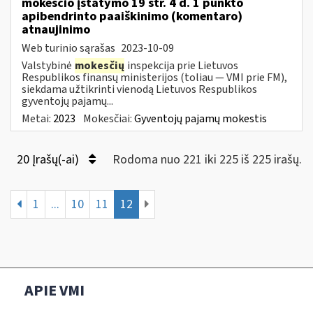
mokesčio įstatymo 19 str. 4 d. 1 punkto
apibendrinto paaiškinimo (komentaro)
atnaujinimo
Web turinio sąrašas
2023-10-09
Valstybinė
mokesčių
inspekcija prie Lietuvos
Respublikos finansų ministerijos (toliau — VMI prie FM),
siekdama užtikrinti vienodą Lietuvos Respublikos
gyventojų pajamų...
Metai:
2023
Mokesčiai:
Gyventojų pajamų mokestis
20 Įrašų(-ai)
Rodoma nuo 221 iki 225 iš 225 irašų.
1
...
10
11
12
APIE VMI