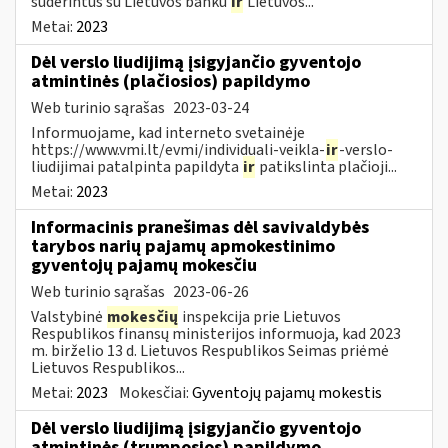
suderintus su Lietuvos banku
ir
Lietuvos...
Metai:
2023
Dėl verslo liudijimą įsigyjančio gyventojo
atmintinės (plačiosios) papildymo
Web turinio sąrašas
2023-03-24
Informuojame, kad interneto svetainėje
https://www.vmi.lt/evmi/individuali-veikla-
ir
-verslo-
liudijimai patalpinta papildyta
ir
patikslinta plačioji...
Metai:
2023
Informacinis pranešimas dėl savivaldybės
tarybos narių pajamų apmokestinimo
gyventojų pajamų mokesčiu
Web turinio sąrašas
2023-06-26
Valstybinė
mokesčių
inspekcija prie Lietuvos
Respublikos finansų ministerijos informuoja, kad 2023
m. birželio 13 d. Lietuvos Respublikos Seimas priėmė
Lietuvos Respublikos...
Metai:
2023
Mokesčiai:
Gyventojų pajamų mokestis
Dėl verslo liudijimą įsigyjančio gyventojo
atmintinės (trumposios) papildymo