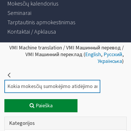
Mokesčių kalendorius
Seminarai
Tarptautinis apmokestinimas
Kontaktai / Apklausa
VMI Machine translation / VMI Машинный перевод /
VMI Машинний переклад (
English
,
Русский
,
Українська
)
Paieška
Kategorijos