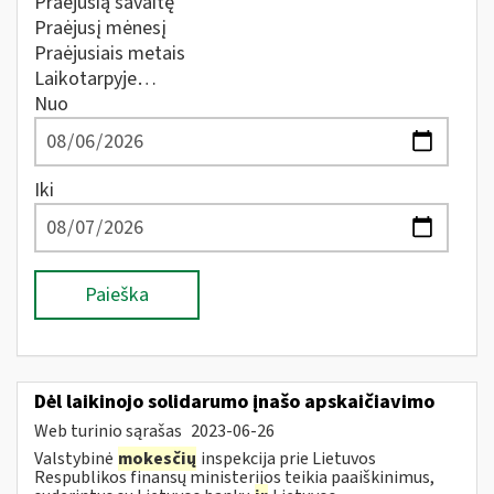
Praėjusią savaitę
Praėjusį mėnesį
Praėjusiais metais
Laikotarpyje…
Nuo
Iki
Paieška
Dėl laikinojo solidarumo įnašo apskaičiavimo
Web turinio sąrašas
2023-06-26
Valstybinė
mokesčių
inspekcija prie Lietuvos
Respublikos finansų ministerijos teikia paaiškinimus,