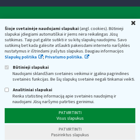
Valstybinė mokesčių inspekcija prie Lietuvos
U
Respublikos finansų ministerijos
Šioje svetainėje naudojami slapukai
(angl. cookies). Būtinieji
slapukai įdiegiami automatiškai ir jiems nėra reikalingas Jūsų
Biudžetinė įstaiga. Juridinio asmens kodas — 188659752,
sutikimas. Taip pat galite sutikti ir su kitų slapukų naudojimu. Savo
adresas: Vasario 16-osios g. 14, 01107 Vilnius, Lietuva, el.paštas:
sutikimą bet kada galėsite atšaukti pakeisdami interneto naršyklės
vmi@vmi.lt
, E. pristatymo dėžutės adresas 188659752
nustatymus ir ištrindami įrašytus slapukus. Daugiau informacijos
Duomenys apie Valstybinę mokesčių inspekciją prie Lietuvos
Slapukų politika
;
Privatumo politika.
Respublikos finansų ministerijos kaupiami ir saugomi Juridinių
asmenų registre
Būtinieji slapukai
Naudojami sklandžiam svetainės veikimui ir įgalina pagrindines
svetainės funkcijas. Be šių slapukų svetainė negali tinkamai veikti.
Analitiniai slapukai
Renka statistinę informaciją apie svetainės naudojimą ir
naudojami Jūsų naršymo patirties gerinimui.
PATVIRTINTI
Visus slapukus
PATVIRTINTI
Pasirinktus slapukus