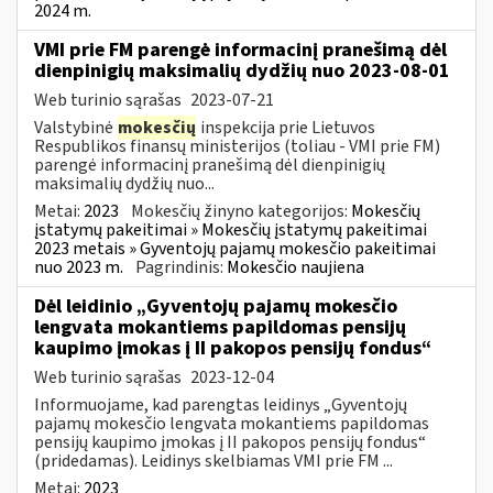
2024 m.
VMI prie FM parengė informacinį pranešimą dėl
dienpinigių maksimalių dydžių nuo 2023-08-01
Web turinio sąrašas
2023-07-21
Valstybinė
mokesčių
inspekcija prie Lietuvos
Respublikos finansų ministerijos (toliau - VMI prie FM)
parengė informacinį pranešimą dėl dienpinigių
maksimalių dydžių nuo...
Metai:
2023
Mokesčių žinyno kategorijos:
Mokesčių
įstatymų pakeitimai » Mokesčių įstatymų pakeitimai
2023 metais » Gyventojų pajamų mokesčio pakeitimai
nuo 2023 m.
Pagrindinis:
Mokesčio naujiena
Dėl leidinio „Gyventojų pajamų mokesčio
lengvata mokantiems papildomas pensijų
kaupimo įmokas į II pakopos pensijų fondus“
Web turinio sąrašas
2023-12-04
Informuojame, kad parengtas leidinys „Gyventojų
pajamų mokesčio lengvata mokantiems papildomas
pensijų kaupimo įmokas į II pakopos pensijų fondus“
(pridedamas). Leidinys skelbiamas VMI prie FM ...
Metai:
2023