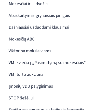
Mokesčiai ir jų dydžiai
Atsiskaitymas grynaisiais pinigais
Dažniausiai užduodami klausimai
Mokesčių ABC
Viktorina moksleiviams
VMI kviečia į „Pasimatymą su mokesčiais“
VMI turto aukcionai
Įmonių VDU palyginimas
STOP šešėliui
Krašto apsaugos ministerijos informacija