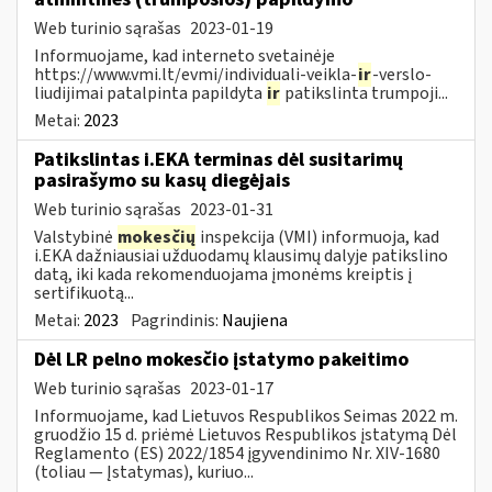
Web turinio sąrašas
2023-01-19
Informuojame, kad interneto svetainėje
https://www.vmi.lt/evmi/individuali-veikla-
ir
-verslo-
liudijimai patalpinta papildyta
ir
patikslinta trumpoji...
Metai:
2023
Patikslintas i.EKA terminas dėl susitarimų
pasirašymo su kasų diegėjais
Web turinio sąrašas
2023-01-31
Valstybinė
mokesčių
inspekcija (VMI) informuoja, kad
i.EKA dažniausiai užduodamų klausimų dalyje patikslino
datą, iki kada rekomenduojama įmonėms kreiptis į
sertifikuotą...
Metai:
2023
Pagrindinis:
Naujiena
Dėl LR pelno mokesčio įstatymo pakeitimo
Web turinio sąrašas
2023-01-17
Informuojame, kad Lietuvos Respublikos Seimas 2022 m.
gruodžio 15 d. priėmė Lietuvos Respublikos įstatymą Dėl
Reglamento (ES) 2022/1854 įgyvendinimo Nr. XIV-1680
(toliau — Įstatymas), kuriuo...