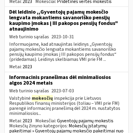
Metai:
2023
Mokesčiai:
Pridėtinės vertės mokestis
Dėl leidinio ,,Gyventojų pajamų mokesčio
lengvata mokantiems savanoriško pensijų
kaupimo įmokas į III pakopos pensijų fondus"
atnaujinimo
Web turinio sąrašas
2023-10-31
Informuojame, kad atnaujintas leidinys „Gyventojų
pajamų mokesčio lengvata mokantiems savanoriško
pensijų kaupimo įmokas į III pakopos pensijų fondus“
(pridedamas). Leidinys skelbiamas VMI prie FM ...
Metai:
2023
Informacinis pranešimas dėl minimaliosios
algos 2024 metais
Web turinio sąrašas
2023-07-03
Valstybinė
mokesčių
inspekcija prie Lietuvos
Respublikos finansų ministerijos (toliau – VMI prie FM)
parengė informacinį pranešimą dėl 2024 m. nustatytos
minimaliosios...
Metai:
2023
Mokesčiai:
Gyventojų pajamų mokestis
Mokesčių žinyno kategorijos:
Mokesčių įstatymų
pakeitimai » Gyventojų pajamų mokesčio pakeitimai nuo