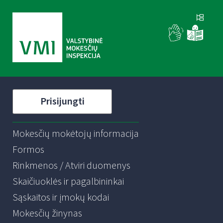
Prisijungti
Mokesčių mokėtojų informacija
Formos
Rinkmenos / Atviri duomenys
Skaičiuoklės ir pagalbininkai
Sąskaitos ir įmokų kodai
Mokesčių žinynas