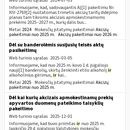
Web turinio sąrašas
2024-07-03
Informuojame, kad, vadovaujantis AĮ[1] pakeitimu Nr.
XIV-2769[2] nustatomas trimetis akcizų tarifų didėjimo
planas tam tikroms akcizais apmokestinamoms
prekėms 2025–2027 m., kurių dalis bus...
Metai:
2024
Mokesčių įstatymų pakeitimai:
Akcizų
pakeitimai nuo 2025 m.
Akcizų pakeitimai nuo 2026 m.
Dėl su banderolėmis susijusių teisės aktų
pasikeitimų
Web turinio sąrašas
2025-03-05
Informuojame, kad nuo 2025 m. kovo 1 d. įsigaliojo
nauji[1] banderolių, skirtų ženklinti etilo alkoholį
ir
alkoholinius gėrimus,
ir
kai...
Metai:
2025
Mokesčių įstatymų pakeitimai:
Akcizų
pakeitimai nuo 2025 m.
Dėl kai kurių akcizais apmokestinamų prekių
apyvartos duomenų pateikimo taisyklių
pakeitimo
Web turinio sąrašas
2025-12-01
Informuojame, kad buvo priimtas
ir
nuo 2025 m.
lapkričio 29 d. įsigaliojo Valstybinės mokesčių