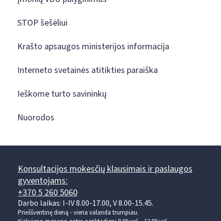
STOP šešėliui
Krašto apsaugos ministerijos informacija
Interneto svetainės atitikties paraiška
Ieškome turto savininkų
Nuorodos
Konsultacijos mokesčių klausimais ir paslaugos
gyventojams:
+370 5 260 5060
Darbo laikas: I-IV 8.00-17.00, V 8.00-15.45.
Prieššventinę dieną - viena valanda trumpiau.