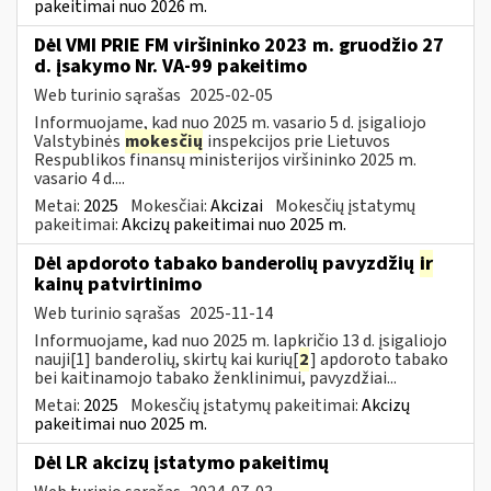
pakeitimai nuo 2026 m.
Dėl VMI PRIE FM viršininko 2023 m. gruodžio 27
d. įsakymo Nr. VA-99 pakeitimo
Web turinio sąrašas
2025-02-05
Informuojame, kad nuo 2025 m. vasario 5 d. įsigaliojo
Valstybinės
mokesčių
inspekcijos prie Lietuvos
Respublikos finansų ministerijos viršininko 2025 m.
vasario 4 d....
Metai:
2025
Mokesčiai:
Akcizai
Mokesčių įstatymų
pakeitimai:
Akcizų pakeitimai nuo 2025 m.
Dėl apdoroto tabako banderolių pavyzdžių
ir
kainų patvirtinimo
Web turinio sąrašas
2025-11-14
Informuojame, kad nuo 2025 m. lapkričio 13 d. įsigaliojo
nauji[1] banderolių, skirtų kai kurių[
2
] apdoroto tabako
bei kaitinamojo tabako ženklinimui, pavyzdžiai...
Metai:
2025
Mokesčių įstatymų pakeitimai:
Akcizų
pakeitimai nuo 2025 m.
Dėl LR akcizų įstatymo pakeitimų