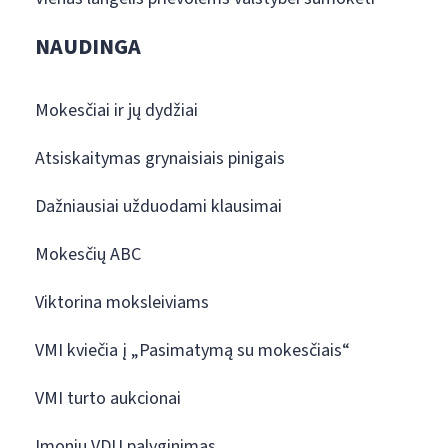
NAUDINGA
Mokesčiai ir jų dydžiai
Atsiskaitymas grynaisiais pinigais
Dažniausiai užduodami klausimai
Mokesčių ABC
Viktorina moksleiviams
VMI kviečia į „Pasimatymą su mokesčiais“
VMI turto aukcionai
Įmonių VDU palyginimas