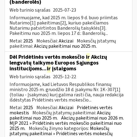
(banderolės)
Web turinio sąrašas
2025-07-23
Informuojame, kad 2025 m. liepos 9 d. buvo priimtas
Nutarimo[1] pakeitimas[2], kuriuo pakeičiamos
Nutarimu patvirtintos Banderolių taisyklės[3].
Pakeitimu nuo 2025 m. liepos 17 d.: Banderolių...
Metai:
2025
Mokesčiai:
Akcizai
Mokesčių įstatymų
pakeitimai:
Akcizų pakeitimai nuo 2025 m.
Dėl Pridėtinės vertės mokesčio
ir
Akcizų
lengvatų taikymo Europos Sąjungos
institucijoms...
ir
įstaigoms
Web turinio sąrašas
2025-12-22
Informuojame, kad Lietuvos Respublikos finansų
ministro 2025 m. gruodžio 18 d. įsakymu Nr. 1K-307[1]
(toliau - Įsakymas) kurį galima rasti čia, nauja redakcija
išdėstytas Pridėtinės vertės mokesčio...
Metai:
2025
Mokesčiai:
Akcizai
Pridėtinės vertės
mokestis
Mokesčių įstatymų pakeitimai:
Akcizų
pakeitimai nuo 2025 m.
Akcizų pakeitimai nuo 2026 m.
MĮP 2021 » Pridėtinės vertės mokesčio pakeitimai nuo
2025 m.
Mokesčių žinyno kategorijos:
Mokesčių
įstatymų pakeitimai » Pridėtinės vertės mokesčių