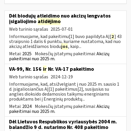
Dėl biodujų atleidimo nuo akcizų lengvatos
įsigaliojimo
atidėjimo
Web turinio sąrašas
2025-07-01
Informuojame, kad pakeitimu[1] buvo papildyta AĮ[
2
] 43
straipsnio 1 dalis 6 punktu, kuriame nustatoma, kad nuo
akcizų atleidžiamos biodu
jos
, kaip...
Metai:
2025
Mokesčių įstatymų pakeitimai:
Akcizų
pakeitimai nuo 2025 m.
VA-99, Nr. 156
ir
Nr. VA-17 pakeitimo
Web turinio sąrašas
2024-12-19
Informuojame, kad, atsižvelgiant į nuo 2025 m. sausio 1
d. įsigaliosiančius AĮ[1] pakeitimus[2], susijusius su
anglies dioksido dedamosios taikymu energiniams
produktams bei į Energinių produktų...
Metai:
2024
Mokesčių įstatymų pakeitimai:
Akcizų
pakeitimai nuo 2025 m.
Dėl Lietuvos Respublikos vyriausybės 2004 m.
balandžio 9 d. nutarimo Nr. 408 pakeitimo