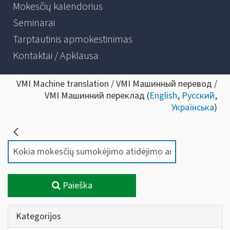
Mokesčių kalendorius
Seminarai
Tarptautinis apmokestinimas
Kontaktai / Apklausa
VMI Machine translation / VMI Машинный перевод /
VMI Машинний переклад (
English
,
Русский
,
Українська
)
Paieška
Kategorijos