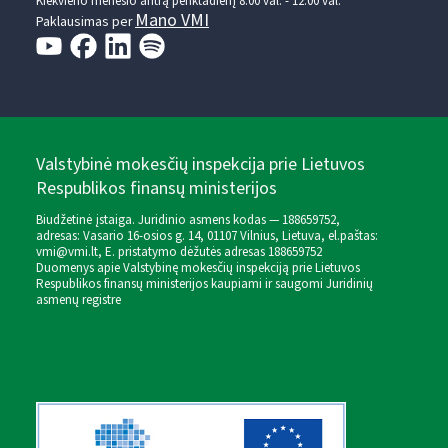
Kiekvieno mėnesio antrą penktadienį 8.00 val. - 12.00 val.
Mano VMI
Paklausimas per
Valstybinė mokesčių inspekcija prie Lietuvos
Respublikos finansų ministerijos
Biudžetinė įstaiga. Juridinio asmens kodas — 188659752,
adresas: Vasario 16-osios g. 14, 01107 Vilnius, Lietuva, el.paštas:
vmi@vmi.lt
, E. pristatymo dėžutės adresas 188659752
Duomenys apie Valstybinę mokesčių inspekciją prie Lietuvos
Respublikos finansų ministerijos kaupiami ir saugomi Juridinių
asmenų registre