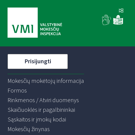
Prisijungti
Mokesčių mokėtojų informacija
Formos
Rinkmenos / Atviri duomenys
Skaičiuoklės ir pagalbininkai
Sąskaitos ir įmokų kodai
Mokesčių žinynas