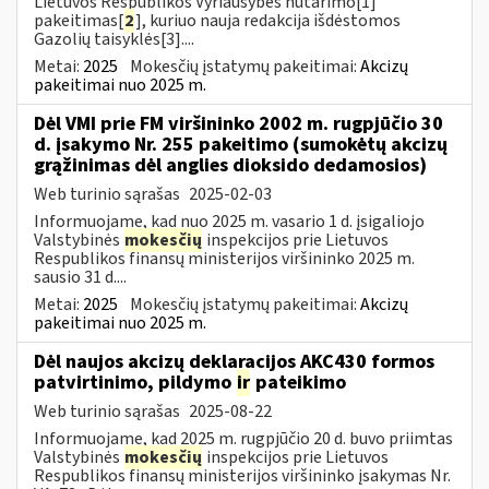
Lietuvos Respublikos Vyriausybės nutarimo[1]
pakeitimas[
2
], kuriuo nauja redakcija išdėstomos
Gazolių taisyklės[3]....
Metai:
2025
Mokesčių įstatymų pakeitimai:
Akcizų
pakeitimai nuo 2025 m.
Dėl VMI prie FM viršininko 2002 m. rugpjūčio 30
d. įsakymo Nr. 255 pakeitimo (sumokėtų akcizų
grąžinimas dėl anglies dioksido dedamosios)
Web turinio sąrašas
2025-02-03
Informuojame, kad nuo 2025 m. vasario 1 d. įsigaliojo
Valstybinės
mokesčių
inspekcijos prie Lietuvos
Respublikos finansų ministerijos viršininko 2025 m.
sausio 31 d....
Metai:
2025
Mokesčių įstatymų pakeitimai:
Akcizų
pakeitimai nuo 2025 m.
Dėl naujos akcizų deklaracijos AKC430 formos
patvirtinimo, pildymo
ir
pateikimo
Web turinio sąrašas
2025-08-22
Informuojame, kad 2025 m. rugpjūčio 20 d. buvo priimtas
Valstybinės
mokesčių
inspekcijos prie Lietuvos
Respublikos finansų ministerijos viršininko įsakymas Nr.