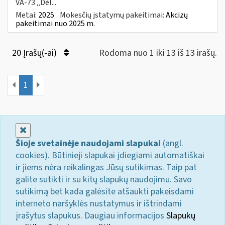
VA-73 „Dėl...
Metai:
2025
Mokesčių įstatymų pakeitimai:
Akcizų
pakeitimai nuo 2025 m.
20 Įrašų(-ai)
Rodoma nuo 1 iki 13 iš 13 irašų.
1
Uždaryti
Šioje svetainėje naudojami slapukai
(angl.
cookies). Būtinieji slapukai įdiegiami automatiškai
ir jiems nėra reikalingas Jūsų sutikimas. Taip pat
galite sutikti ir su kitų slapukų naudojimu. Savo
sutikimą bet kada galėsite atšaukti pakeisdami
interneto naršyklės nustatymus ir ištrindami
įrašytus slapukus. Daugiau informacijos
Slapukų