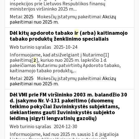
inspekcijos prie Lietuvos Respublikos finansų
ministerijos viršininko 2025 m....
Metai:
2025
Mokesčių įstatymų pakeitimai:
Akcizų
pakeitimai nuo 2025 m.
Dėl kitų apdoroto tabako
ir
(arba) kaitinamojo
tabako produktų ženklinimo specialiais
Web turinio sąrašas
2025-10-24
Informuojame, kad atsižvelgiant į Nutarimo[1]
pakeitimą[
2
], kuriuo nuo 2025 m. lapkričio 1 d.
pakeičiamas Nutarimu patvirtintų Apdoroto tabako,
kaitinamojo tabako produktų,...
Metai:
2025
Mokesčių įstatymų pakeitimai:
Akcizų
pakeitimai nuo 2025 m.
Dėl VMI prie FM viršininko 2003 m. balandžio 30
d. įsakymo Nr. V-131 pakeitimo (duomenų
teikimo pokyčiai žuvininkystės subjektams,
siekiantiems gauti žuvininkystės subjekto
leidimą įsigyti lengvatinių gazolių)
Web turinio sąrašas
2024-12-30
Informuojame, kad nuo 2025 m. sausio 1 d. įsigalioja