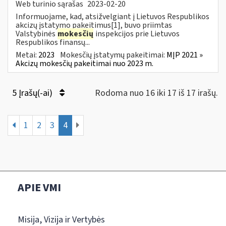
Web turinio sąrašas
2023-02-20
Informuojame, kad, atsižvelgiant į Lietuvos Respublikos
akcizų įstatymo pakeitimus[1], buvo priimtas
Valstybinės
mokesčių
inspekcijos prie Lietuvos
Respublikos finansų...
Metai:
2023
Mokesčių įstatymų pakeitimai:
MĮP 2021 »
Akcizų mokesčių pakeitimai nuo 2023 m.
5 Įrašų(-ai)
Rodoma nuo 16 iki 17 iš 17 irašų.
1
2
3
4
APIE VMI
Misija, Vizija ir Vertybės