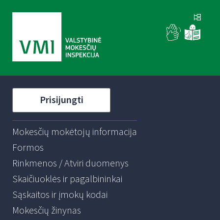
Prisijungti
Mokesčių mokėtojų informacija
Formos
Rinkmenos / Atviri duomenys
Skaičiuoklės ir pagalbininkai
Sąskaitos ir įmokų kodai
Mokesčių žinynas