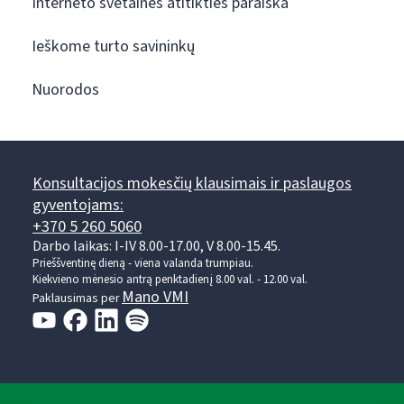
Interneto svetainės atitikties paraiška
Ieškome turto savininkų
Nuorodos
Konsultacijos mokesčių klausimais ir paslaugos
gyventojams:
+370 5 260 5060
Darbo laikas: I-IV 8.00-17.00, V 8.00-15.45.
Prieššventinę dieną - viena valanda trumpiau.
Kiekvieno mėnesio antrą penktadienį 8.00 val. - 12.00 val.
Mano VMI
Paklausimas per