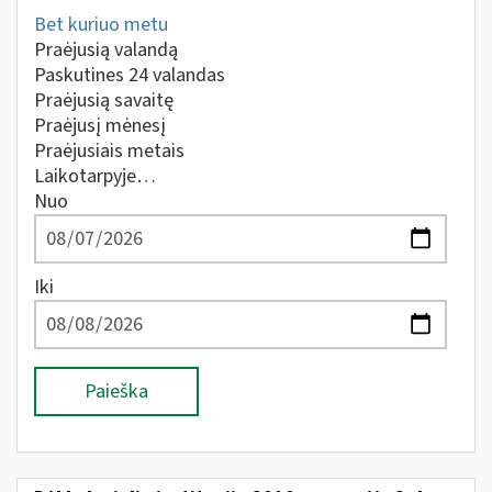
Bet kuriuo metu
Praėjusią valandą
Paskutines 24 valandas
Praėjusią savaitę
Praėjusį mėnesį
Praėjusiais metais
Laikotarpyje…
Nuo
Iki
Paieška