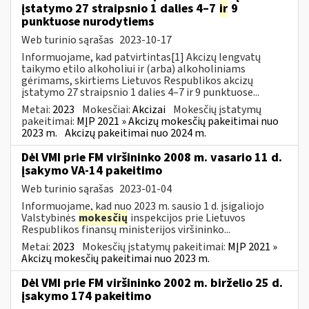
įstatymo 27 straipsnio 1 dalies 4–7
ir
9
punktuose nurodytiems
Web turinio sąrašas
2023-10-17
Informuojame, kad patvirtintas[1] Akcizų lengvatų
taikymo etilo alkoholiui ir (arba) alkoholiniams
gėrimams, skirtiems Lietuvos Respublikos akcizų
įstatymo 27 straipsnio 1 dalies 4–7 ir 9 punktuose...
Metai:
2023
Mokesčiai:
Akcizai
Mokesčių įstatymų
pakeitimai:
MĮP 2021 » Akcizų mokesčių pakeitimai nuo
2023 m.
Akcizų pakeitimai nuo 2024 m.
Dėl VMI prie FM viršininko 2008 m. vasario 11 d.
įsakymo VA-14 pakeitimo
Web turinio sąrašas
2023-01-04
Informuojame, kad nuo 2023 m. sausio 1 d. įsigaliojo
Valstybinės
mokesčių
inspekcijos prie Lietuvos
Respublikos finansų ministerijos viršininko...
Metai:
2023
Mokesčių įstatymų pakeitimai:
MĮP 2021 »
Akcizų mokesčių pakeitimai nuo 2023 m.
Dėl VMI prie FM viršininko 2002 m. birželio 25 d.
įsakymo 174 pakeitimo