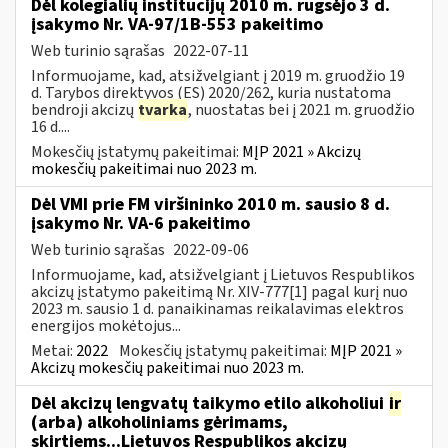
Dėl kolegialių institucijų 2010 m. rugsėjo 3 d.
įsakymo Nr. VA-97/1B-553 pakeitimo
Web turinio sąrašas
2022-07-11
Informuojame, kad, atsižvelgiant į 2019 m. gruodžio 19
d. Tarybos direktyvos (ES) 2020/262, kuria nustatoma
bendroji akcizų
tvarka
, nuostatas bei į 2021 m. gruodžio
16 d....
Mokesčių įstatymų pakeitimai:
MĮP 2021 » Akcizų
mokesčių pakeitimai nuo 2023 m.
Dėl VMI prie FM viršininko 2010 m. sausio 8 d.
įsakymo Nr. VA-6 pakeitimo
Web turinio sąrašas
2022-09-06
Informuojame, kad, atsižvelgiant į Lietuvos Respublikos
akcizų įstatymo pakeitimą Nr. XIV-777[1] pagal kurį nuo
2023 m. sausio 1 d. panaikinamas reikalavimas elektros
energijos mokėtojus...
Metai:
2022
Mokesčių įstatymų pakeitimai:
MĮP 2021 »
Akcizų mokesčių pakeitimai nuo 2023 m.
Dėl akcizų lengvatų taikymo etilo alkoholiui
ir
(arba) alkoholiniams gėrimams,
skirtiems...Lietuvos Respublikos akcizų