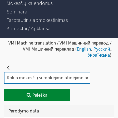
Mokesčių kalendorius
Seminarai
Tarptautinis apmokestinimas
Kontaktai / Apklausa
VMI Machine translation / VMI Машинный перевод /
VMI Машинний переклад (
English
,
Русский
,
Українська
)
Paieška
Parodymo data