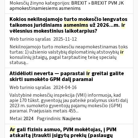
Mokesčių žinyno kategorijos:
BREXIT » BREXIT PVM JK
apmokestinamiesiems asmenims
Kokios nekilnojamojo turto mokesčio lengvatos
taikomos juridiniams
asmenims
už 2026...m.
ir
vėlesnius mokestinius laikotarpius?
Web turinio sąrašas
2025-11-12
Nekilnojamojo turto mokesčiu neapmokestinamas toks
turtas: 1) užsienio valstybių diplomatinių atstovybių
ir
konsulinių įstaigų, pagal tarptautinę teisę specialų
statusą...
Atidėlioti neverta — paprastai
ir
greitai galite
skirti sumokėto GPM dalį paramai
Web turinio sąrašas
2024-04-16
Valstybinė mokesčių inspekcija (VMI) informuoja, kad
apie 170 tūkst. gyventojų jau pateikė prašymus skirti dalį
2023 m. sumokėto gyventojų pajamų mokesčio (GPM)
paramai. Praėjusiais metais 455...
Metai:
2024
Pagrindinis:
Naujiena
Ar
gali fizinis asmuo, PVM mokėtojas, į PVM
atskaitą įtraukti įsigytų prekių (paslaugų