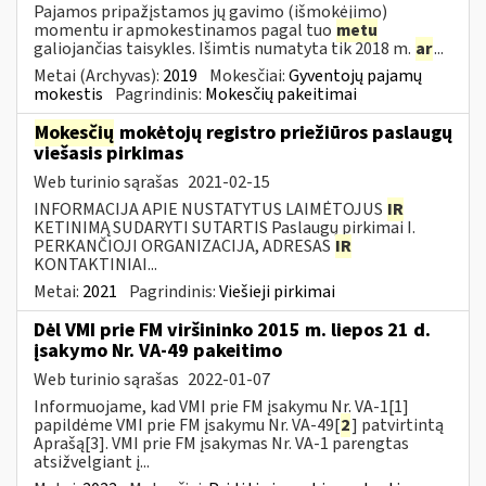
Pajamos pripažįstamos jų gavimo (išmokėjimo)
momentu ir apmokestinamos pagal tuo
metu
galiojančias taisykles. Išimtis numatyta tik 2018 m.
ar
...
Metai (Archyvas):
2019
Mokesčiai:
Gyventojų pajamų
mokestis
Pagrindinis:
Mokesčių pakeitimai
Mokesčių
mokėtojų registro priežiūros paslaugų
viešasis pirkimas
Web turinio sąrašas
2021-02-15
INFORMACIJA APIE NUSTATYTUS LAIMĖTOJUS
IR
KETINIMĄ SUDARYTI SUTARTIS Paslaugų pirkimai I.
PERKANČIOJI ORGANIZACIJA, ADRESAS
IR
KONTAKTINIAI...
Metai:
2021
Pagrindinis:
Viešieji pirkimai
Dėl VMI prie FM viršininko 2015 m. liepos 21 d.
įsakymo Nr. VA-49 pakeitimo
Web turinio sąrašas
2022-01-07
Informuojame, kad VMI prie FM įsakymu Nr. VA-1[1]
papildėme VMI prie FM įsakymu Nr. VA-49[
2
] patvirtintą
Aprašą[3]. VMI prie FM įsakymas Nr. VA-1 parengtas
atsižvelgiant į...