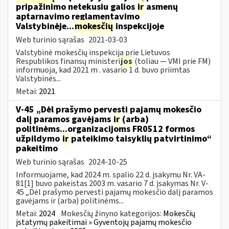
pripažinimo netekusiu galios
ir
asmenų
aptarnavimo reglamentavimo
Valstybinėje...
mokesčių
inspekcijoje
Web turinio sąrašas
2021-03-03
Valstybinė mokesčių inspekcija prie Lietuvos
Respublikos finansų ministeri
jos
(toliau — VMI prie FM)
informuoja, kad 2021 m . vasario 1 d. buvo priimtas
Valstybinės...
Metai:
2021
V-45 „Dėl prašymo pervesti pajamų mokesčio
dalį paramos gavėjams
ir
(arba)
politinėms...organizacijoms FR0512 formos
užpildymo
ir
pateikimo taisyklių patvirtinimo“
pakeitimo
Web turinio sąrašas
2024-10-25
Informuojame, kad 2024 m. spalio 22 d. įsakymu Nr. VA-
81[1] buvo pakeistas 2003 m. vasario 7 d. įsakymas Nr. V-
45 „Dėl prašymo pervesti pajamų mokesčio dalį paramos
gavėjams ir (arba) politinėms...
Metai:
2024
Mokesčių žinyno kategorijos:
Mokesčių
įstatymų pakeitimai » Gyventojų pajamų mokesčio