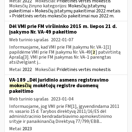
Metai:
2022
Mokesčiai:
Pridėtinės vertės mokestis
Mokesčių žinyno kategorijos:
Mokesčių įstatymų
pakeitimai » Mokesčių įstatymų pakeitimai 2022 metais
» Pridėtinės vertės mokesčio pakeitimai nuo 2022 m.
Dėl VMI prie FM viršininko 2015 m. liepos 21 d.
įsakymo Nr. VA-49 pakeitimo
Web turinio sąrašas
2022-01-07
Informuojame, kad VMI prie FM įsakymu Nr. VA-1[1]
papildėme VMI prie FM įsakymu Nr. VA-49[
2
] patvirtintą
Aprašą[3]. VMI prie FM įsakymas Nr. VA-1 parengtas
atsižvelgiant į...
Metai:
2022
Mokesčiai:
Pridėtinės vertės mokestis
VA-189 „Dėl juridinio asmens registravimo
mokesčių
mokėtojų registre duomenų
pakeitimo
Web turinio sąrašas
2023-01-04
Informuojame, jog VMI prie FM[1], įgyvendindama 2011
m. vasario 15 d. Tarybos direktyvą 2011/16/ES dėl
administracinio bendradarbiavimo apmokestinimo
srityje ir panaikinančią Direktyvą 77/799/EBB...
Metai:
2023