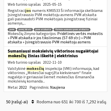
Web turinio sąrašas
2025-05-15
Registraci
jos
numeris KM0533 Ši informacija skelbiama:
Įsiregistravusio PVM mokėtoju asmens PVM atskaita
gali pasinaudoti PVM mokėtojais įsiregistravę fiziniai
asmenys,...
pvm
pvmį 58 str
pvm atskaita
fizinio asmens pvm atskaita
Mokesčių žinyno kategorijos:
Pridėtinės vertės mokestis
» PVM atskaita ir jos tikslinimas (57-69 str.) » PVM
atskaita » Įsiregistravusio PVM mokėtoju asmens
Sumaniausi moksleivių viktorinos nugalėtojai
mokesčių
žinias iškeitė į elektrinius
Web turinio sąrašas
2022-11-10
Valstybinė
mokesčių
inspekcija (VMI) informuoja, kad
viktorinos „Mokesčiai sugrįžta kiekvienam“ finale
nugalėjo ir geriausiai šiemet mokesčius išmanančia
moksleivių komanda...
Metai:
2022
Pagrindinis:
Naujiena
50 Įrašų(-ai)
Rodoma nuo 651 iki 700 iš 7,292 irašų.