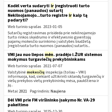
Kodėl verta sudaryti
ir
įregistruoti turto
nuomos (panaudos) sutartį
Nekilnojamojo...turto registre
ir
kaip tą
padaryti?
Web turinio sąrašas
2023-01-05
Sutarčių registravimas prisideda prie nekilnojamojo
turto rinkos skaidrumo ir efektyvesnio gyventojų
pajamų mokesčio surinkimo į valstybės biudžetą.
Įregistruota turto nuomos (panaudos) sutartis...
VMI jau nuo liepos
mėn
. pradėjo i.ŽUR sistemos
mokymus turgaviečių prekybininkams
Web turinio sąrašas
2021-07-07
Valstybinė
mokesčių
inspekcija (toliau – VMI)
informuoja, kad, siekiant užtikrinti sklandų turgaviečių ir
viešų prekybos vietų prekybininkų mėsa, paukštiena ir
jų...
Metai:
2021
Pagrindinis:
Naujiena
Dėl VMI prie FM viršininko įsakymo Nr. VA-29
pakeitimo
Web turinio sąrašas
2025-12-30