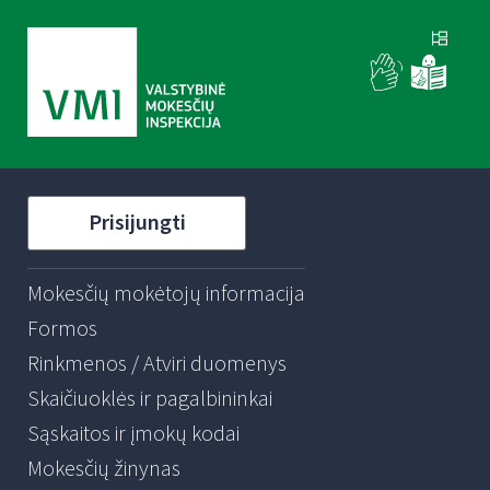
Prisijungti
Mokesčių mokėtojų informacija
Formos
Rinkmenos / Atviri duomenys
Skaičiuoklės ir pagalbininkai
Sąskaitos ir įmokų kodai
Mokesčių žinynas