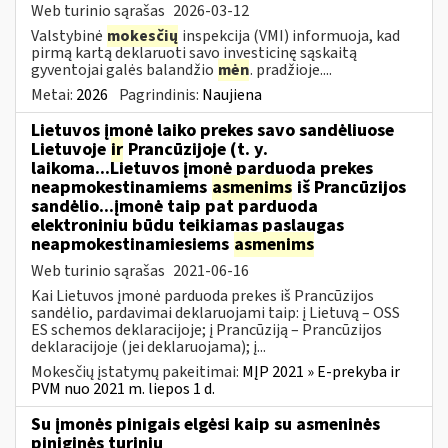
Web turinio sąrašas
2026-03-12
Valstybinė
mokesčių
inspekcija (VMI) informuoja, kad
pirmą kartą deklaruoti savo investicinę sąskaitą
gyventojai galės balandžio
mėn
. pradžioje....
Metai:
2026
Pagrindinis:
Naujiena
Lietuvos įmonė laiko prekes savo sandėliuose
Lietuvoje
ir
Prancūzijoje (t. y.
laikoma...Lietuvos įmonė parduoda prekes
neapmokestinamiems
asmenims
iš Prancūzijos
sandėlio...įmonė taip pat parduoda
elektroniniu būdu teikiamas paslaugas
neapmokestinamiesiems
asmenims
Web turinio sąrašas
2021-06-16
Kai Lietuvos įmonė parduoda prekes iš Prancūzijos
sandėlio, pardavimai deklaruojami taip: į Lietuvą – OSS
ES schemos deklaracijoje; į Prancūziją – Prancūzijos
deklaracijoje (jei deklaruojama); į...
Mokesčių įstatymų pakeitimai:
MĮP 2021 » E-prekyba ir
PVM nuo 2021 m. liepos 1 d.
Su įmonės pinigais elgėsi kaip su asmeninės
piniginės turiniu