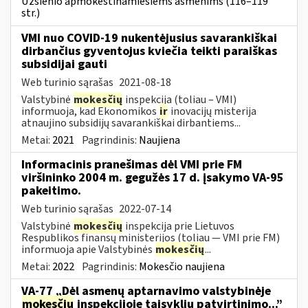
Užsienio apmokestinamiesiems asmenims (116–119
str.)
VMI nuo COVID-19 nukentėjusius savarankiškai
dirbančius gyventojus kviečia teikti paraiškas
subsidijai gauti
Web turinio sąrašas
2021-08-18
Valstybinė
mokesčių
inspekcija (toliau – VMI)
informuoja, kad Ekonomikos
ir
inovacijų misterija
atnaujino subsidijų savarankiškai dirbantiems...
Metai:
2021
Pagrindinis:
Naujiena
Informacinis pranešimas dėl VMI prie FM
viršininko 2004 m. gegužės 17 d. įsakymo VA-95
pakeitimo.
Web turinio sąrašas
2022-07-14
Valstybinė
mokesčių
inspekcija prie Lietuvos
Respublikos finansų ministerijos (toliau ― VMI prie FM)
informuoja apie Valstybinės
mokesčių
...
Metai:
2022
Pagrindinis:
Mokesčio naujiena
VA-77 „Dėl asmenų aptarnavimo valstybinėje
mokesčių
inspekcijoje taisyklių patvirtinimo...”