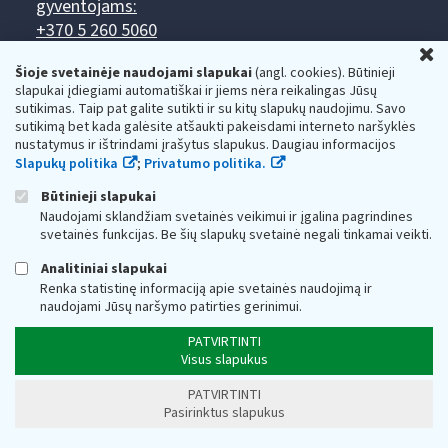
gyventojams:
+370 5 260 5060
U
Darbo laikas: I-IV 8.00-17.00, V 8.00-15.45.
Prieššventinę dieną - viena valanda trumpiau.
Šioje svetainėje naudojami slapukai
(angl. cookies). Būtinieji
Kiekvieno mėnesio antrą penktadienį 8.00 val. - 12.00 val.
slapukai įdiegiami automatiškai ir jiems nėra reikalingas Jūsų
Mano VMI
sutikimas. Taip pat galite sutikti ir su kitų slapukų naudojimu. Savo
Paklausimas per
sutikimą bet kada galėsite atšaukti pakeisdami interneto naršyklės
nustatymus ir ištrindami įrašytus slapukus. Daugiau informacijos
Slapukų politika
;
Privatumo politika.
Būtinieji slapukai
Naudojami sklandžiam svetainės veikimui ir įgalina pagrindines
svetainės funkcijas. Be šių slapukų svetainė negali tinkamai veikti.
Valstybinė mokesčių inspekcija prie Lietuvos
Analitiniai slapukai
Respublikos finansų ministerijos
Renka statistinę informaciją apie svetainės naudojimą ir
naudojami Jūsų naršymo patirties gerinimui.
Biudžetinė įstaiga. Juridinio asmens kodas — 188659752,
adresas: Vasario 16-osios g. 14, 01107 Vilnius, Lietuva, el.paštas:
vmi@vmi.lt
, E. pristatymo dėžutės adresas 188659752
PATVIRTINTI
Duomenys apie Valstybinę mokesčių inspekciją prie Lietuvos
Visus slapukus
Respublikos finansų ministerijos kaupiami ir saugomi Juridinių
asmenų registre
PATVIRTINTI
Pasirinktus slapukus