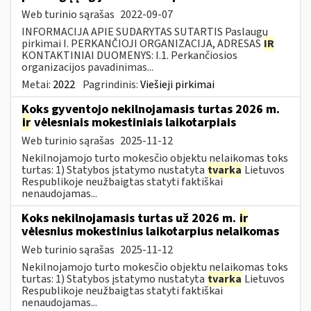
Web turinio sąrašas
2022-09-07
INFORMACIJA APIE SUDARYTAS SUTARTIS Paslaugų
pirkimai I. PERKANČIOJI ORGANIZACIJA, ADRESAS
IR
KONTAKTINIAI DUOMENYS: I.1. Perkančiosios
organizacijos pavadinimas...
Metai:
2022
Pagrindinis:
Viešieji pirkimai
Koks gyventojo nekilnojamasis turtas 2026 m.
ir
vėlesniais mokestiniais laikotarpiais
Web turinio sąrašas
2025-11-12
Nekilnojamojo turto mokesčio objektu nelaikomas toks
turtas: 1) Statybos įstatymo nustatyta
tvarka
Lietuvos
Respublikoje neužbaigtas statyti faktiškai
nenaudojamas...
Koks nekilnojamasis turtas už 2026 m.
ir
vėlesnius mokestinius laikotarpius nelaikomas
Web turinio sąrašas
2025-11-12
Nekilnojamojo turto mokesčio objektu nelaikomas toks
turtas: 1) Statybos įstatymo nustatyta
tvarka
Lietuvos
Respublikoje neužbaigtas statyti faktiškai
nenaudojamas...