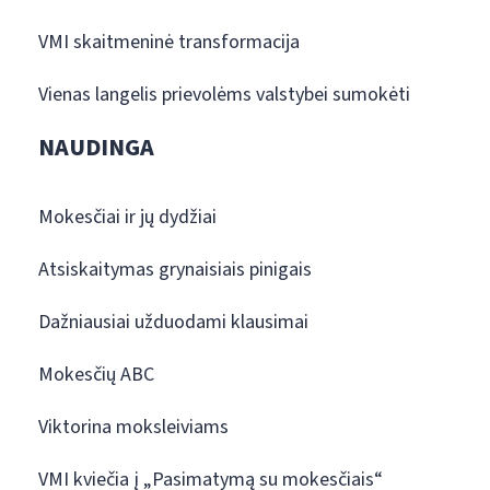
VMI skaitmeninė transformacija
Vienas langelis prievolėms valstybei sumokėti
NAUDINGA
Mokesčiai ir jų dydžiai
Atsiskaitymas grynaisiais pinigais
Dažniausiai užduodami klausimai
Mokesčių ABC
Viktorina moksleiviams
VMI kviečia į „Pasimatymą su mokesčiais“