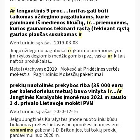
Ar
lengvatinis 9 proc....tarifas gali būti
taikomas uždegimo pagaliukams, kurie
gaminami iš medienos likučių,
ir
...priemonėms,
kurios gaunamos tekinant rąstą (tekinant rąstą
gautas plaušas susukamas
ir
Web turinio sąrašas
2019-03-08
Jeigu uždegimo pagaliukai
ir
įkūrimo priemonės yra
įmirkytos degiomis medžiagomis (pvz., vašku
ar
kitais
naftos produktais)...
Metai (Archyvas):
2019
Mokesčiai:
Pridėtinės vertės
mokestis
Pagrindinis:
Mokesčių pakeitimai
prekių nuotolinės prekybos riba (35 000 eurų
per kalendorinius metus) buvo viršyta
ir
...
Ar
Jungtinės Karalystės įmonė nuo 2021 m sausio
1 d. privalo Lietuvoje mokėti PVM
Web turinio sąrašas
2020-12-16
Jeigu Jungtinės Karalystės įmonė nuotoliniu būdu
tiekiamas prekes Lietuvos neapmokestinamiesiems
asmenims
gabena iš D. Britanijos, tai tokių prekių
pardavimui nuo 2020 m....