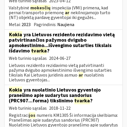
Web turinio sąrašas
2023-04-12
Valstybinė
mokesčių
inspekcija (VMI) primena, kad
pernai transporto priemonę
ar
nekilnojamojo turto
(NT) objektą pardavę gyventojai iki gegužės...
Metai:
2023
Pagrindinis:
Naujiena
Kokia
yra Lietuvos rezidento rezidavimo vietą
patvirtinančios pažymos dvigubo
apmokestinimo...išvengimo sutarties tikslais
išdavimo
tvarka
?
Web turinio sąrašas
2024-06-27
Lietuvos rezidento rezidavimo vietą patvirtinanti
pažyma dvigubo apmokestinimo išvengimo sutarties
tikslais Kai Lietuvos juridinis asmuo
ar
nuolatinis
Lietuvos gyventojas...
Kokia
yra nuolatinio Lietuvos gyventojo
pranešimo apie sudarytus sandorius
(PRC907...forma) tikslinimo
tvarka
?
Web turinio sąrašas
2018-11-22
Registraci
jos
numeris KM1305 Ši informacija skelbiama:
Pranešimas apie sudarytus sandorius (PRC907)
Nuolatinio Lietuvos gyventojo pranešimo apie sudarytus