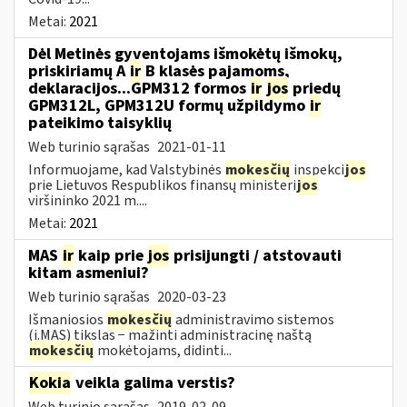
Metai:
2021
Dėl Metinės gyventojams išmokėtų išmokų,
priskiriamų A
ir
B klasės pajamoms,
deklaracijos...GPM312 formos
ir
jos
priedų
GPM312L, GPM312U formų užpildymo
ir
pateikimo taisyklių
Web turinio sąrašas
2021-01-11
Informuojame, kad Valstybinės
mokesčių
inspekci
jos
prie Lietuvos Respublikos finansų ministeri
jos
viršininko 2021 m....
Metai:
2021
MAS
ir
kaip prie
jos
prisijungti / atstovauti
kitam asmeniui?
Web turinio sąrašas
2020-03-23
Išmaniosios
mokesčių
administravimo sistemos
(i.MAS) tikslas − mažinti administracinę naštą
mokesčių
mokėtojams, didinti...
Kokia
veikla galima verstis?
Web turinio sąrašas
2019-02-09