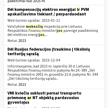
pakeitimai nuo 2025 m.
Dėl kompensacijų elektros energijai
ir
PVM
apskaičiavimo tiekiant / perparduodant
Web turinio sąrašas
2023-01-11
Valstybinė
mokesčių
inspekcija prie Lietuvos
Respublikos finansų ministeri
jos
parengė paaiškinimą
dėl elektros energi
jos
,...
Metai:
2023
Dėl Rusijos federacijos įtraukimo į tikslinių
teritorijų sąrašą
Web turinio sąrašas
2023-12-04
Informuojame, kad 2023 m. lapkričio 30 d. Lietuvos
Respublikos finansų ministro įsakymu Nr.1K-389 „Dėl
finansų ministro 2001 m. gruodžio 22 d. įsakymo Nr. 344
„Dėl tikslinių teritorijų sąrašo...
Metai:
2023
VMI kviečia suklusti pernai transporto
priemonę
ar
NT objektą pardavusius
gyventojus