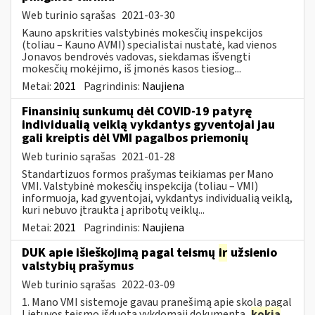
Web turinio sąrašas
2021-03-30
Kauno apskrities valstybinės mokesčių inspekcijos
(toliau – Kauno AVMI) specialistai nustatė, kad vienos
Jonavos bendrovės vadovas, siekdamas išvengti
mokesčių mokėjimo, iš įmonės kasos tiesiog...
Metai:
2021
Pagrindinis:
Naujiena
Finansinių sunkumų dėl COVID-19 patyrę
individualią veiklą vykdantys gyventojai jau
gali kreiptis dėl VMI pagalbos priemonių
Web turinio sąrašas
2021-01-28
Standartizuos formos prašymas teikiamas per Mano
VMI. Valstybinė mokesčių inspekcija (toliau – VMI)
informuoja, kad gyventojai, vykdantys individualią veiklą,
kuri nebuvo įtraukta į apribotų veiklų...
Metai:
2021
Pagrindinis:
Naujiena
DUK apie išieškojimą pagal teismų
ir
užsienio
valstybių prašymus
Web turinio sąrašas
2022-03-09
1. Mano VMI sistemoje gavau pranešimą apie skolą pagal
Lietuvos teismo išduotą vykdomąjį dokumentą,
kokia