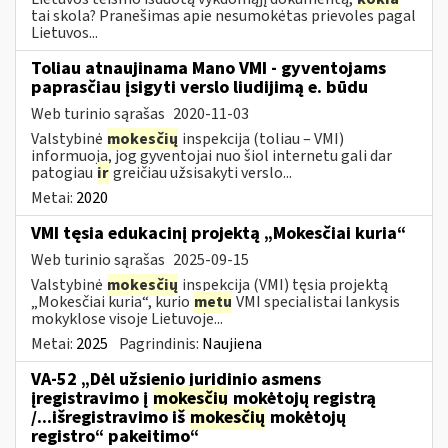
tai skola? Pranešimas apie nesumokėtas prievoles pagal
Lietuvos...
Toliau atnaujinama Mano VMI - gyventojams
paprasčiau įsigyti verslo liudijimą e. būdu
Web turinio sąrašas
2020-11-03
Valstybinė
mokesčių
inspekcija (toliau – VMI)
informuoja, jog gyventojai nuo šiol internetu gali dar
patogiau
ir
greičiau užsisakyti verslo...
Metai:
2020
VMI tęsia edukacinį projektą „Mokesčiai kuria“
Web turinio sąrašas
2025-09-15
Valstybinė
mokesčių
inspekcija (VMI) tęsia projektą
„Mokesčiai kuria“, kurio
metu
VMI specialistai lankysis
mokyklose visoje Lietuvoje...
Metai:
2025
Pagrindinis:
Naujiena
VA-52 „Dėl užsienio juridinio asmens
įregistravimo į
mokesčių
mokėtojų registrą
/...išregistravimo iš
mokesčių
mokėtojų
registro“ pakeitimo“