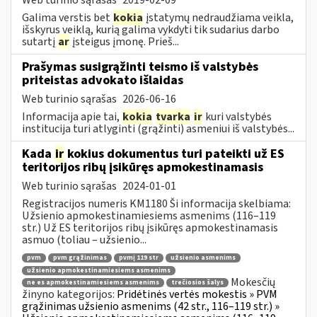
Galima verstis bet
kokia
įstatymų nedraudžiama veikla,
išskyrus veiklą, kurią galima vykdyti tik sudarius darbo
sutartį
ar
įsteigus įmonę. Prieš...
Prašymas susigrąžinti teismo iš valstybės
priteistas advokato išlaidas
Web turinio sąrašas
2026-06-16
Informacija apie tai,
kokia
tvarka
ir
kuri valstybės
institucija turi atlyginti (grąžinti) asmeniui iš valstybės...
Kada
ir
kokius dokumentus turi pateikti už ES
teritorijos ribų įsikūręs apmokestinamasis
Web turinio sąrašas
2024-01-01
Registracijos numeris KM1180 Ši informacija skelbiama:
Užsienio apmokestinamiesiems asmenims (116–119
str.) Už ES teritorijos ribų įsikūręs apmokestinamasis
asmuo (toliau – užsienio...
pvm
pvm grąžinimas
pvmį 119 str
užsienio asmenims
užsienio apmokestinamiesiems asmenims
Mokesčių
ne es apmokestinamiesiems asmenims
trečiosios šalys
žinyno kategorijos:
Pridėtinės vertės mokestis » PVM
grąžinimas užsienio asmenims (42 str., 116–119 str.) »