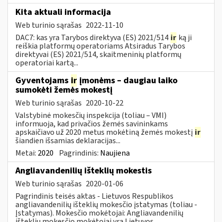
Kita aktuali informacija
Web turinio sąrašas
2022-11-10
DAC7: kas yra Tarybos direktyva (ES) 2021/514
ir
ką ji
reiškia platformų operatoriams Atsiradus Tarybos
direktyvai (ES) 2021/514, skaitmeninių platformų
operatoriai kartą...
Gyventojams
ir
įmonėms – daugiau laiko
sumokėti žemės mokestį
Web turinio sąrašas
2020-10-22
Valstybinė mokesčių inspekcija (toliau – VMI)
informuoja, kad privačios žemės savininkams
apskaičiavo už 2020 metus mokėtiną žemės mokestį
ir
šiandien išsamias deklaracijas...
Metai:
2020
Pagrindinis:
Naujiena
Angliavandenilių išteklių mokestis
Web turinio sąrašas
2020-01-06
Pagrindinis teisės aktas - Lietuvos Respublikos
angliavandenilių išteklių mokesčio įstatymas (toliau -
Įstatymas). Mokesčio mokėtojai: Angliavandenilių
išteklių mokesčio mokėtojai yra Lietuvos...