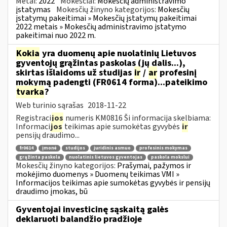
Metai:
2022
Mokesčiai:
Mokesčių administravimo
įstatymas
Mokesčių žinyno kategorijos:
Mokesčių
įstatymų pakeitimai » Mokesčių įstatymų pakeitimai
2022 metais » Mokesčių administravimo įstatymo
pakeitimai nuo 2022 m.
Kokia
yra duomenų apie nuolatinių Lietuvos
gyventojų grąžintas paskolas (jų dalis...),
skirtas išlaidoms už studijas
ir
/
ar
profesinį
mokymą padengti (FR0614 forma)...pateikimo
tvarka
?
Web turinio sąrašas
2018-11-22
Registraci
jos
numeris KM0816 Ši informacija skelbiama:
Informaci
jos
teikimas apie sumokėtas gyvybės
ir
pensijų draudimo...
fr0614
įmonė
studijos
juridinis asmuo
profesinis mokymas
grąžinta paskola
nuolatinis lietuvos gyventojas
paskola mokslui
Mokesčių žinyno kategorijos:
Prašymai, pažymos ir
mokėjimo duomenys » Duomenų teikimas VMI »
Informacijos teikimas apie sumokėtas gyvybės ir pensijų
draudimo įmokas, bū
Gyventojai investicinę sąskaitą galės
deklaruoti balandžio pradžioje