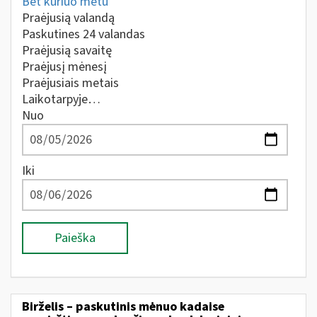
Bet kuriuo metu
Praėjusią valandą
Paskutines 24 valandas
Praėjusią savaitę
Praėjusį mėnesį
Praėjusiais metais
Laikotarpyje…
Nuo
Iki
Paieška
Birželis – paskutinis mėnuo kadaise