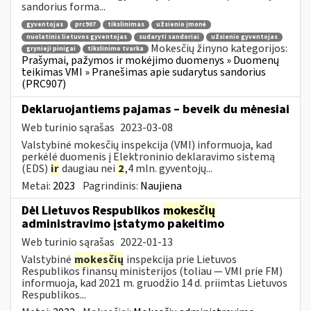
sandorius forma...
gyventojas
prc907
tikslinimas
užsienio įmonė
nuolatinis lietuvos gyventojas
sudaryti sandoriai
užsienio gyventojas
Mokesčių žinyno kategorijos:
grynieji pinigai
tikslinimo tvarka
Prašymai, pažymos ir mokėjimo duomenys » Duomenų
teikimas VMI » Pranešimas apie sudarytus sandorius
(PRC907)
Deklaruojantiems pajamas – beveik du mėnesiai
Web turinio sąrašas
2023-03-08
Valstybinė mokesčių inspekcija (VMI) informuoja, kad
perkėlė duomenis į Elektroninio deklaravimo sistemą
(EDS)
ir
daugiau nei
2
,4 mln. gyventojų...
Metai:
2023
Pagrindinis:
Naujiena
Dėl Lietuvos Respublikos
mokesčių
administravimo įstatymo pakeitimo
Web turinio sąrašas
2022-01-13
Valstybinė
mokesčių
inspekcija prie Lietuvos
Respublikos finansų ministerijos (toliau — VMI prie FM)
informuoja, kad 2021 m. gruodžio 14 d. priimtas Lietuvos
Respublikos...