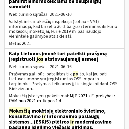
pamirštiems mokesčiams be delspinigių
sumokėti
Web turinio sąrašas
2021-06-10
Valstybinės mokesčių inspekcija (toliau – VMI)
informuoja, kad birželio 30 d. baigiasi terminas iki kurio
mokesčių mokėtojai, kurie 2019 m. pasinaudojo
vienintele galimybe atsiskleisti...
Metai:
2021
Kaip Lietuvos įmonė turi pateikti prašymą
įregistruoti
jos
atstovaujamąjį asmenį
Web turinio sąrašas
2021-06-16
Prašymas gali būti pateiktas tik
po
to, kai jau pati
Lietuvos įmonė yra įregistruotas OSS importo
tarpininke. Prašymas teikiamas jį tiesiogiai pildant OSS.
Kiekvienam...
Mokesčių įstatymų pakeitimai:
MĮP 2021 » E-prekyba ir
PVM nuo 2021 m. liepos 1 d.
Mokesčių
mokėtojų elektroninio švietimo,
konsultavimo
ir
informavimo paslaugų
sistemos...(ESKIS) plėtros
ir
modernizavimo
paslaugų įsigijimo viešasis pirkimas.