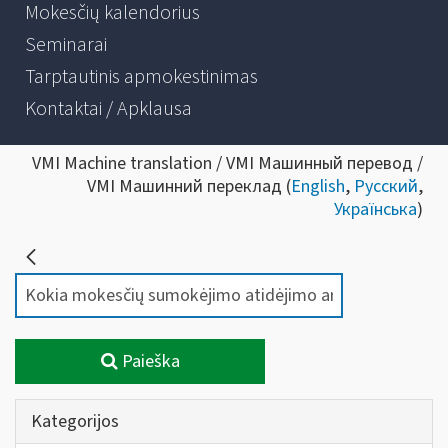
Mokesčių kalendorius
Seminarai
Tarptautinis apmokestinimas
Kontaktai / Apklausa
VMI Machine translation / VMI Машинный перевод /
VMI Машинний переклад (
English
,
Русский
,
Українська
)
Paieška
Kategorijos