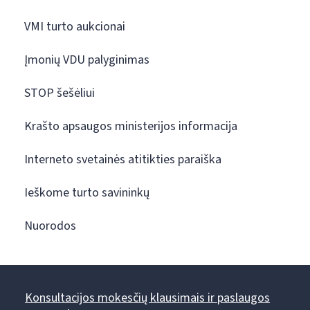
VMI turto aukcionai
Įmonių VDU palyginimas
STOP šešėliui
Krašto apsaugos ministerijos informacija
Interneto svetainės atitikties paraiška
Ieškome turto savininkų
Nuorodos
Konsultacijos mokesčių klausimais ir paslaugos