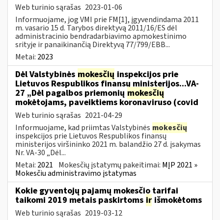
Web turinio sąrašas
2023-01-06
Informuojame, jog VMI prie FM[1], įgyvendindama 2011
m. vasario 15 d. Tarybos direktyvą 2011/16/ES dėl
administracinio bendradarbiavimo apmokestinimo
srityje ir panaikinančią Direktyvą 77/799/EBB...
Metai:
2023
Dėl Valstybinės
mokesčių
inspekcijos prie
Lietuvos Respublikos finansų ministerijos...VA-
27 „Dėl pagalbos priemonių
mokesčių
mokėtojams, paveiktiems koronaviruso (covid
Web turinio sąrašas
2021-04-29
Informuojame, kad priimtas Valstybinės
mokesčių
inspekcijos prie Lietuvos Respublikos finansų
ministerijos viršininko 2021 m. balandžio 27 d. įsakymas
Nr. VA-30 „Dėl...
Metai:
2021
Mokesčių įstatymų pakeitimai:
MĮP 2021 »
Mokesčiu administravimo įstatymas
Kokie gyventojų pajamų mokesčio tarifai
taikomi 2019 metais paskirtoms
ir
išmokėtoms
Web turinio sąrašas
2019-03-12