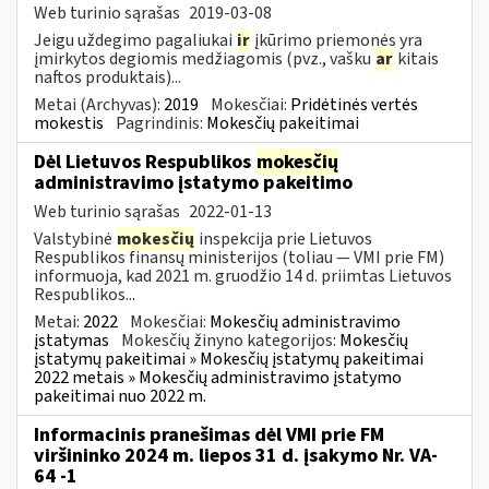
Web turinio sąrašas
2019-03-08
Jeigu uždegimo pagaliukai
ir
įkūrimo priemonės yra
įmirkytos degiomis medžiagomis (pvz., vašku
ar
kitais
naftos produktais)...
Metai (Archyvas):
2019
Mokesčiai:
Pridėtinės vertės
mokestis
Pagrindinis:
Mokesčių pakeitimai
Dėl Lietuvos Respublikos
mokesčių
administravimo įstatymo pakeitimo
Web turinio sąrašas
2022-01-13
Valstybinė
mokesčių
inspekcija prie Lietuvos
Respublikos finansų ministerijos (toliau — VMI prie FM)
informuoja, kad 2021 m. gruodžio 14 d. priimtas Lietuvos
Respublikos...
Metai:
2022
Mokesčiai:
Mokesčių administravimo
įstatymas
Mokesčių žinyno kategorijos:
Mokesčių
įstatymų pakeitimai » Mokesčių įstatymų pakeitimai
2022 metais » Mokesčių administravimo įstatymo
pakeitimai nuo 2022 m.
Informacinis pranešimas dėl VMI prie FM
viršininko 2024 m. liepos 31 d. įsakymo Nr. VA-
64 -1