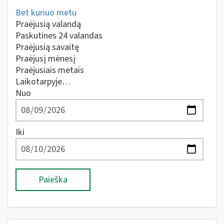
Bet kuriuo metu
Praėjusią valandą
Paskutines 24 valandas
Praėjusią savaitę
Praėjusį mėnesį
Praėjusiais metais
Laikotarpyje…
Nuo
Iki
Paieška