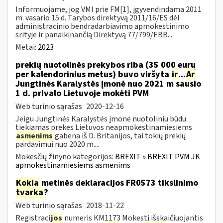
Informuojame, jog VMI prie FM[1], įgyvendindama 2011
m. vasario 15 d. Tarybos direktyvą 2011/16/ES dėl
administracinio bendradarbiavimo apmokestinimo
srityje ir panaikinančią Direktyvą 77/799/EBB...
Metai:
2023
prekių nuotolinės prekybos riba (35 000 eurų
per kalendorinius metus) buvo viršyta
ir
...
Ar
Jungtinės Karalystės įmonė nuo 2021 m sausio
1 d. privalo Lietuvoje mokėti PVM
Web turinio sąrašas
2020-12-16
Jeigu Jungtinės Karalystės įmonė nuotoliniu būdu
tiekiamas prekes Lietuvos neapmokestinamiesiems
asmenims
gabena iš D. Britanijos, tai tokių prekių
pardavimui nuo 2020 m....
Mokesčių žinyno kategorijos:
BREXIT » BREXIT PVM JK
apmokestinamiesiems asmenims
Kokia
metinės deklaracijos FR0573 tikslinimo
tvarka
?
Web turinio sąrašas
2018-11-22
Registraci
jos
numeris KM1173 Mokestį išskaičiuojantis