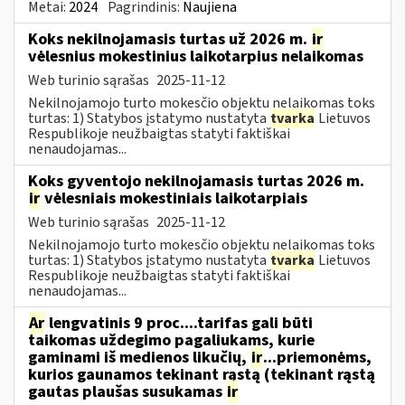
Metai:
2024
Pagrindinis:
Naujiena
Koks nekilnojamasis turtas už 2026 m.
ir
vėlesnius mokestinius laikotarpius nelaikomas
Web turinio sąrašas
2025-11-12
Nekilnojamojo turto mokesčio objektu nelaikomas toks
turtas: 1) Statybos įstatymo nustatyta
tvarka
Lietuvos
Respublikoje neužbaigtas statyti faktiškai
nenaudojamas...
Koks gyventojo nekilnojamasis turtas 2026 m.
ir
vėlesniais mokestiniais laikotarpiais
Web turinio sąrašas
2025-11-12
Nekilnojamojo turto mokesčio objektu nelaikomas toks
turtas: 1) Statybos įstatymo nustatyta
tvarka
Lietuvos
Respublikoje neužbaigtas statyti faktiškai
nenaudojamas...
Ar
lengvatinis 9 proc....tarifas gali būti
taikomas uždegimo pagaliukams, kurie
gaminami iš medienos likučių,
ir
...priemonėms,
kurios gaunamos tekinant rąstą (tekinant rąstą
gautas plaušas susukamas
ir