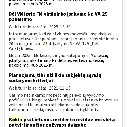
pakeitimai nuo 2025 m.
Dėl VMI prie FM viršininko įsakymo Nr. VA-29
pakeitimo
Web turinio sąrašas
2025-12-30
Informuojame, kad Valstybinės mokesčių inspekcijos
prie Lietuvos Respublikos finansų ministerijos viršininko
2025 m. gruodžio 2
2
d. įsakymu Nr. VA-129 „Dėl
Valstybinės...
Metai:
2025
Mokesčių žinyno kategorijos:
Mokesčių
įstatymų pakeitimai » Pridėtinės vertės mokesčių
pakeitimai nuo 2026 m.
Planuojamų tikrinti ūkio subjektų sąrašų
sudarymo kriterijai
Web turinio sąrašas
2021-11-15
Galimo netinkamo mokestinių prievolių vykdymo
požiūriu rizikingų mokesčių mokėtojų atranka kontrolės
veiksmų atlikimui yra atliekama vadovaujantis
taikomomis rizikų rūšių vertinimo taisyklėmis...
Kokia
yra Lietuvos rezidento rezidavimo vietą
patvirtinančios pažymos dvigubo