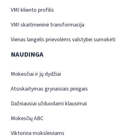
VMI kliento profilis
VMI skaitmeninė transformacija
Vienas langelis prievolėms valstybei sumokėti
NAUDINGA
Mokesčiai ir jų dydžiai
Atsiskaitymas grynaisiais pinigais
Dažniausiai užduodami klausimai
Mokesčių ABC
Viktorina moksleiviams