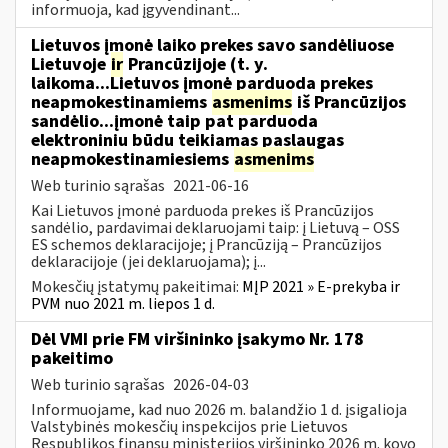
informuoja, kad įgyvendinant...
Lietuvos įmonė laiko prekes savo sandėliuose
Lietuvoje
ir
Prancūzijoje (t. y.
laikoma...Lietuvos įmonė parduoda prekes
neapmokestinamiems
asmenims
iš Prancūzijos
sandėlio...įmonė taip pat parduoda
elektroniniu būdu teikiamas paslaugas
neapmokestinamiesiems
asmenims
Web turinio sąrašas
2021-06-16
Kai Lietuvos įmonė parduoda prekes iš Prancūzijos
sandėlio, pardavimai deklaruojami taip: į Lietuvą – OSS
ES schemos deklaracijoje; į Prancūziją – Prancūzijos
deklaracijoje (jei deklaruojama); į...
Mokesčių įstatymų pakeitimai:
MĮP 2021 » E-prekyba ir
PVM nuo 2021 m. liepos 1 d.
Dėl VMI prie FM viršininko įsakymo Nr. 178
pakeitimo
Web turinio sąrašas
2026-04-03
Informuojame, kad nuo 2026 m. balandžio 1 d. įsigalioja
Valstybinės mokesčių inspekcijos prie Lietuvos
Respublikos finansų ministerijos viršininko 2026 m. kovo