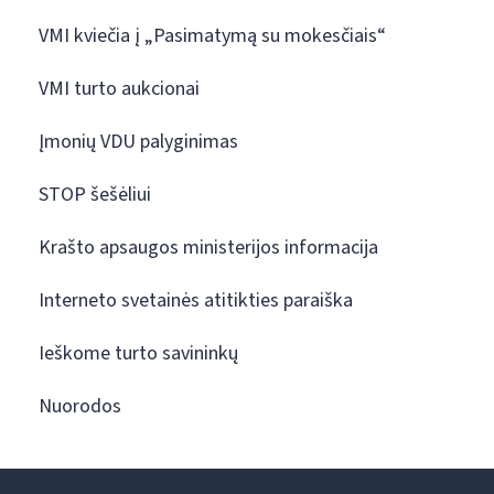
VMI kviečia į „Pasimatymą su mokesčiais“
VMI turto aukcionai
Įmonių VDU palyginimas
STOP šešėliui
Krašto apsaugos ministerijos informacija
Interneto svetainės atitikties paraiška
Ieškome turto savininkų
Nuorodos