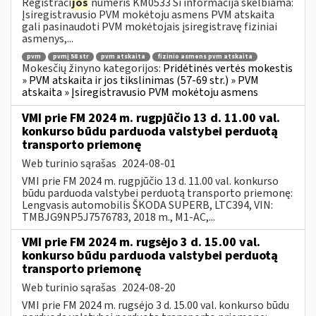
Registraci
jos
numeris KM0533 Ši informacija skelbiama:
Įsiregistravusio PVM mokėtoju asmens PVM atskaita
gali pasinaudoti PVM mokėtojais įsiregistravę fiziniai
asmenys,...
pvm
pvmį 58 str
pvm atskaita
fizinio asmens pvm atskaita
Mokesčių žinyno kategorijos:
Pridėtinės vertės mokestis
» PVM atskaita ir jos tikslinimas (57-69 str.) » PVM
atskaita » Įsiregistravusio PVM mokėtoju asmens
VMI prie FM 2024 m. rugpjūčio 13 d. 11.00 val.
konkurso būdu parduoda valstybei perduotą
transporto priemonę
Web turinio sąrašas
2024-08-01
VMI prie FM 2024 m. rugpjūčio 13 d. 11.00 val. konkurso
būdu parduoda valstybei perduotą transporto priemonę:
Lengvasis automobilis ŠKODA SUPERB, LTC394, VIN:
TMBJG9NP5J7576783, 2018 m., M1-AC,...
VMI prie FM 2024 m. rugsėjo 3 d. 15.00 val.
konkurso būdu parduoda valstybei perduotą
transporto priemonę
Web turinio sąrašas
2024-08-20
VMI prie FM 2024 m. rugsėjo 3 d. 15.00 val. konkurso būdu