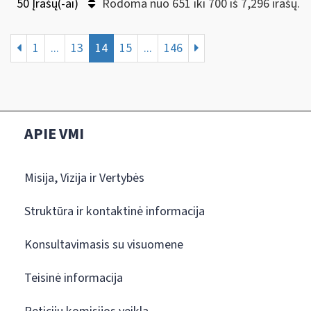
50 Įrašų(-ai)
Rodoma nuo 651 iki 700 iš 7,296 irašų.
1
...
13
14
15
...
146
APIE VMI
Misija, Vizija ir Vertybės
Struktūra ir kontaktinė informacija
Konsultavimasis su visuomene
Teisinė informacija