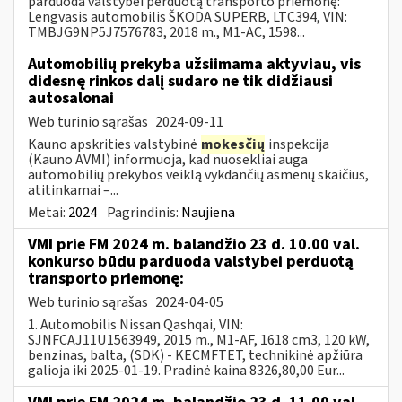
parduoda valstybei perduotą transporto priemonę:
Lengvasis automobilis ŠKODA SUPERB, LTC394, VIN:
TMBJG9NP5J7576783, 2018 m., M1-AC, 1598...
Automobilių prekyba užsiimama aktyviau, vis
didesnę rinkos dalį sudaro ne tik didžiausi
autosalonai
Web turinio sąrašas
2024-09-11
Kauno apskrities valstybinė
mokesčių
inspekcija
(Kauno AVMI) informuoja, kad nuosekliai auga
automobilių prekybos veiklą vykdančių asmenų skaičius,
atitinkamai –...
Metai:
2024
Pagrindinis:
Naujiena
VMI prie FM 2024 m. balandžio 23 d. 10.00 val.
konkurso būdu parduoda valstybei perduotą
transporto priemonę:
Web turinio sąrašas
2024-04-05
1. Automobilis Nissan Qashqai, VIN:
SJNFCAJ11U1563949, 2015 m., M1-AF, 1618 cm3, 120 kW,
benzinas, balta, (SDK) - KECMFTET, technikinė apžiūra
galioja iki 2025-01-19. Pradinė kaina 8326,80,00 Eur...