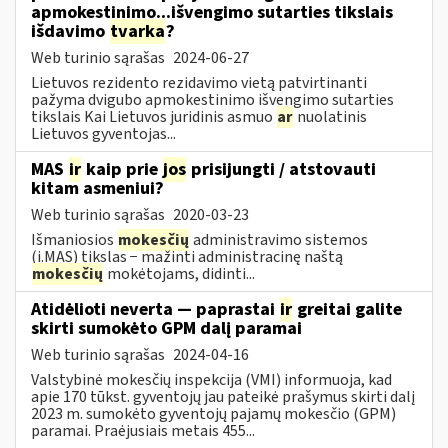
apmokestinimo...išvengimo sutarties tikslais
išdavimo
tvarka
?
Web turinio sąrašas
2024-06-27
Lietuvos rezidento rezidavimo vietą patvirtinanti
pažyma dvigubo apmokestinimo išvengimo sutarties
tikslais Kai Lietuvos juridinis asmuo
ar
nuolatinis
Lietuvos gyventojas...
MAS
ir
kaip prie
jos
prisijungti / atstovauti
kitam asmeniui?
Web turinio sąrašas
2020-03-23
Išmaniosios
mokesčių
administravimo sistemos
(i.MAS) tikslas − mažinti administracinę naštą
mokesčių
mokėtojams, didinti...
Atidėlioti neverta — paprastai
ir
greitai galite
skirti sumokėto GPM dalį paramai
Web turinio sąrašas
2024-04-16
Valstybinė mokesčių inspekcija (VMI) informuoja, kad
apie 170 tūkst. gyventojų jau pateikė prašymus skirti dalį
2023 m. sumokėto gyventojų pajamų mokesčio (GPM)
paramai. Praėjusiais metais 455...