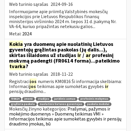
Web turinio sąrašas
2024-09-16
Informuojame apie priimtą Valstybinės mokesčių
inspekcijos prie Lietuvos Respublikos finansų
ministerijos viršininko 2024 m. liepos 31 d. įsakymą Nr.
VA-64, kuriuo pripažintas netekusiu galios...
Metai:
2024
Kokia
yra duomenų apie nuolatinių Lietuvos
gyventojų grąžintas paskolas (jų dalis...),
skirtas išlaidoms už studijas
ir
/
ar
profesinį
mokymą padengti (FR0614 forma)...pateikimo
tvarka
?
Web turinio sąrašas
2018-11-22
Registraci
jos
numeris KM0816 Ši informacija skelbiama:
Informaci
jos
teikimas apie sumokėtas gyvybės
ir
pensijų draudimo...
fr0614
įmonė
studijos
juridinis asmuo
profesinis mokymas
grąžinta paskola
nuolatinis lietuvos gyventojas
paskola mokslui
Mokesčių žinyno kategorijos:
Prašymai, pažymos ir
mokėjimo duomenys » Duomenų teikimas VMI »
Informacijos teikimas apie sumokėtas gyvybės ir pensijų
draudimo įmokas, bū