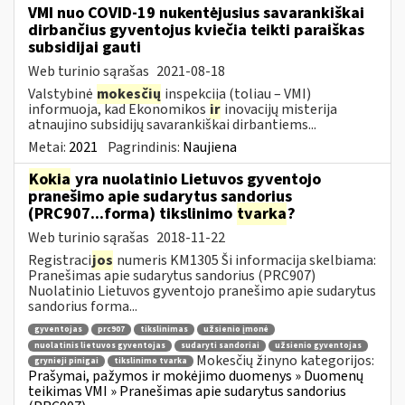
VMI nuo COVID-19 nukentėjusius savarankiškai
dirbančius gyventojus kviečia teikti paraiškas
subsidijai gauti
Web turinio sąrašas
2021-08-18
Valstybinė
mokesčių
inspekcija (toliau – VMI)
informuoja, kad Ekonomikos
ir
inovacijų misterija
atnaujino subsidijų savarankiškai dirbantiems...
Metai:
2021
Pagrindinis:
Naujiena
Kokia
yra nuolatinio Lietuvos gyventojo
pranešimo apie sudarytus sandorius
(PRC907...forma) tikslinimo
tvarka
?
Web turinio sąrašas
2018-11-22
Registraci
jos
numeris KM1305 Ši informacija skelbiama:
Pranešimas apie sudarytus sandorius (PRC907)
Nuolatinio Lietuvos gyventojo pranešimo apie sudarytus
sandorius forma...
gyventojas
prc907
tikslinimas
užsienio įmonė
nuolatinis lietuvos gyventojas
sudaryti sandoriai
užsienio gyventojas
Mokesčių žinyno kategorijos:
grynieji pinigai
tikslinimo tvarka
Prašymai, pažymos ir mokėjimo duomenys » Duomenų
teikimas VMI » Pranešimas apie sudarytus sandorius