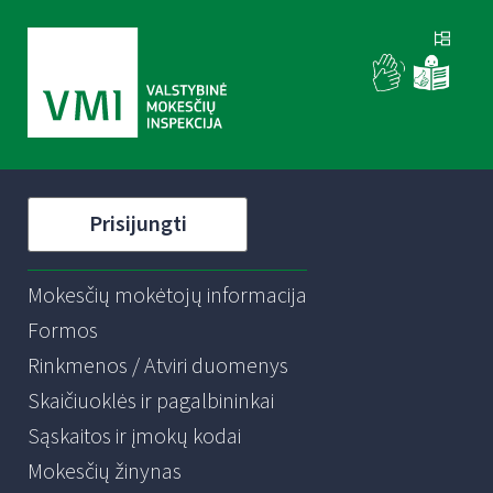
Prisijungti
Mokesčių mokėtojų informacija
Formos
Rinkmenos / Atviri duomenys
Skaičiuoklės ir pagalbininkai
Sąskaitos ir įmokų kodai
Mokesčių žinynas