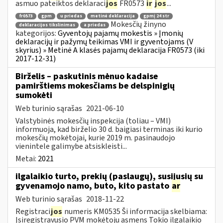
asmuo pateiktos deklaraci
jos
FR0573
ir
jos
...
fr0573
gpm
u priedas
metinė deklaracija
gpmį 24 str
Mokesčių žinyno
deklaracijos tikslinimas
a priedas
kategorijos:
Gyventojų pajamų mokestis » Įmonių
deklaracijų ir pažymų teikimas VMI ir gyventojams (V
skyrius) » Metinė A klasės pajamų deklaracija FR0573 (iki
2017-12-31)
Birželis – paskutinis mėnuo kadaise
pamirštiems mokesčiams be delspinigių
sumokėti
Web turinio sąrašas
2021-06-10
Valstybinės mokesčių inspekcija (toliau – VMI)
informuoja, kad birželio 30 d. baigiasi terminas iki kurio
mokesčių mokėtojai, kurie 2019 m. pasinaudojo
vienintele galimybe atsiskleisti...
Metai:
2021
ilgalaikio turto, prekių (paslaugų), susijusių su
gyvenamojo namo, buto, kito pastato
ar
Web turinio sąrašas
2018-11-22
Registraci
jos
numeris KM0535 Ši informacija skelbiama:
Įsiregistravusio PVM mokėtoju asmens Tokio ilgalaikio