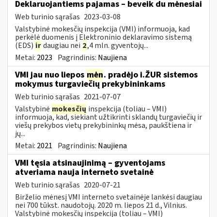
Deklaruojantiems pajamas – beveik du mėnesiai
Web turinio sąrašas
2023-03-08
Valstybinė mokesčių inspekcija (VMI) informuoja, kad
perkėlė duomenis į Elektroninio deklaravimo sistemą
(EDS)
ir
daugiau nei
2
,4 mln. gyventojų...
Metai:
2023
Pagrindinis:
Naujiena
VMI jau nuo liepos
mėn
. pradėjo i.ŽUR sistemos
mokymus turgaviečių prekybininkams
Web turinio sąrašas
2021-07-07
Valstybinė
mokesčių
inspekcija (toliau – VMI)
informuoja, kad, siekiant užtikrinti sklandų turgaviečių ir
viešų prekybos vietų prekybininkų mėsa, paukštiena ir
jų...
Metai:
2021
Pagrindinis:
Naujiena
VMI tęsia atsinaujinimą – gyventojams
atveriama nauja interneto svetainė
Web turinio sąrašas
2020-07-21
Birželio mėnesį VMI interneto svetainėje lankėsi daugiau
nei 700 tūkst. naudotojų. 2020 m. liepos 21 d., Vilnius.
Valstybinė mokesčių inspekcija (toliau – VMI)