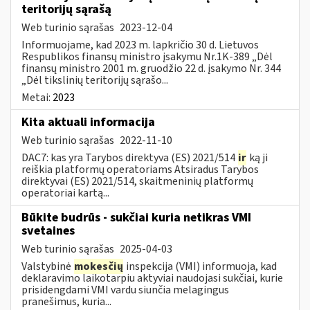
teritorijų sąrašą
Web turinio sąrašas
2023-12-04
Informuojame, kad 2023 m. lapkričio 30 d. Lietuvos
Respublikos finansų ministro įsakymu Nr.1K-389 „Dėl
finansų ministro 2001 m. gruodžio 22 d. įsakymo Nr. 344
„Dėl tikslinių teritorijų sąrašo...
Metai:
2023
Kita aktuali informacija
Web turinio sąrašas
2022-11-10
DAC7: kas yra Tarybos direktyva (ES) 2021/514
ir
ką ji
reiškia platformų operatoriams Atsiradus Tarybos
direktyvai (ES) 2021/514, skaitmeninių platformų
operatoriai kartą...
Būkite budrūs - sukčiai kuria netikras VMI
svetaines
Web turinio sąrašas
2025-04-03
Valstybinė
mokesčių
inspekcija (VMI) informuoja, kad
deklaravimo laikotarpiu aktyviai naudojasi sukčiai, kurie
prisidengdami VMI vardu siunčia melagingus
pranešimus, kuria...