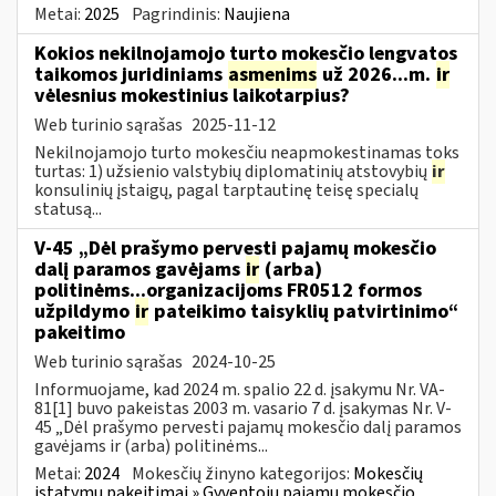
Metai:
2025
Pagrindinis:
Naujiena
Kokios nekilnojamojo turto mokesčio lengvatos
taikomos juridiniams
asmenims
už 2026...m.
ir
vėlesnius mokestinius laikotarpius?
Web turinio sąrašas
2025-11-12
Nekilnojamojo turto mokesčiu neapmokestinamas toks
turtas: 1) užsienio valstybių diplomatinių atstovybių
ir
konsulinių įstaigų, pagal tarptautinę teisę specialų
statusą...
V-45 „Dėl prašymo pervesti pajamų mokesčio
dalį paramos gavėjams
ir
(arba)
politinėms...organizacijoms FR0512 formos
užpildymo
ir
pateikimo taisyklių patvirtinimo“
pakeitimo
Web turinio sąrašas
2024-10-25
Informuojame, kad 2024 m. spalio 22 d. įsakymu Nr. VA-
81[1] buvo pakeistas 2003 m. vasario 7 d. įsakymas Nr. V-
45 „Dėl prašymo pervesti pajamų mokesčio dalį paramos
gavėjams ir (arba) politinėms...
Metai:
2024
Mokesčių žinyno kategorijos:
Mokesčių
įstatymų pakeitimai » Gyventojų pajamų mokesčio