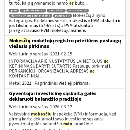
turto, kaip gyvenamojo namo
ar
buto,...
pvm
ilgalaikis turtas
pvmį 58 str
pvm atskaita
Mokesčių žinyno
fizinio asmens pvm atskaita
pvmį 61 str
kategorijos:
Pridėtinės vertės mokestis » PVM atskaita ir
jos tikslinimas (57-69 str.) » PVM atskaita »
Įsiregistravusio PVM mokėtoju asmens
Mokesčių
mokėtojų registro priežiūros paslaugų
viešasis pirkimas
Web turinio sąrašas
2021-02-15
INFORMACIJA APIE NUSTATYTUS LAIMĖTOJUS
IR
KETINIMĄ SUDARYTI SUTARTIS Paslaugų pirkimai I.
PERKANČIOJI ORGANIZACIJA, ADRESAS
IR
KONTAKTINIAI...
Metai:
2021
Pagrindinis:
Viešieji pirkimai
Gyventojai investicinę sąskaitą galės
deklaruoti balandžio pradžioje
Web turinio sąrašas
2026-03-12
Valstybinė
mokesčių
inspekcija (VMI) informuoja, kad
pirmą kartą deklaruoti savo investicinę sąskaitą
gyventojai galės balandžio
mėn
. pradžioje....