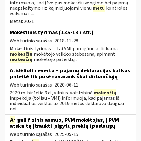
informuoja, kad įžvelgus mokesčių vengimo bei pajamų
neapskaitymo riziką inicijuojami vienu
metu
kontrolės
veiksmai -...
Metai:
2021
Mokestinis tyrimas (135-137 str.)
Web turinio sąrašas
2018-11-28
Mokestinis tyrimas — tai VMI pareigūno atliekama
mokesčių
mokėtojo veiklos stebėsena, apimanti
mokesčių
mokėtojo pateiktų...
Atidėlioti neverta – pajamų deklaracijas kol kas
pateikė tik pusė savarankiškai dirbančiųjų
Web turinio sąrašas
2020-06-11
2020 m. birželio 9 d., Vilnius. Valstybinė
mokesčių
inspekcija (toliau – VMI) informuoja, kad pajamas iš
individualios veiklos už 2019 metus deklaravo daugiau
nei...
Ar
gali fizinis asmuo, PVM mokėtojas, į PVM
atskaitą įtraukti įsigytų prekių (paslaugų
Web turinio sąrašas
2025-05-15