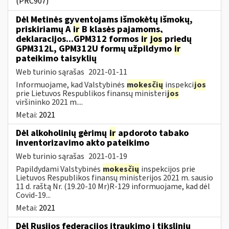
(PRC907)
Dėl Metinės gyventojams išmokėtų išmokų,
priskiriamų A
ir
B klasės pajamoms,
deklaracijos...GPM312 formos
ir
jos
priedų
GPM312L, GPM312U formų užpildymo
ir
pateikimo taisyklių
Web turinio sąrašas
2021-01-11
Informuojame, kad Valstybinės
mokesčių
inspekci
jos
prie Lietuvos Respublikos finansų ministeri
jos
viršininko 2021 m....
Metai:
2021
Dėl alkoholinių gėrimų
ir
apdoroto tabako
inventorizavimo akto pateikimo
Web turinio sąrašas
2021-01-19
Papildydami Valstybinės
mokesčių
inspekcijos prie
Lietuvos Respublikos finansų ministerijos 2021 m. sausio
11 d. raštą Nr. (19.20-10 Mr)R-129 informuojame, kad dėl
Covid-19...
Metai:
2021
Dėl Rusijos federacijos įtraukimo į tikslinių