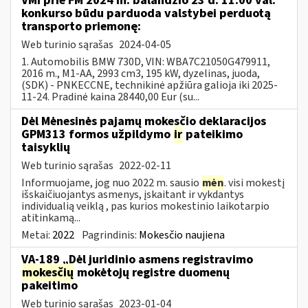
VMI prie FM 2024 m. balandžio 23 d. 11.00 val.
konkurso būdu parduoda valstybei perduotą
transporto priemonę:
Web turinio sąrašas
2024-04-05
1. Automobilis BMW 730D, VIN: WBA7C21050G479911,
2016 m., M1-AA, 2993 cm3, 195 kW, dyzelinas, juoda,
(SDK) - PNKECCNE, technikinė apžiūra galioja iki 2025-
11-24. Pradinė kaina 28440,00 Eur (su...
Dėl Mėnesinės pajamų mokesčio deklaracijos
GPM313 formos užpildymo
ir
pateikimo
taisyklių
Web turinio sąrašas
2022-02-11
Informuojame, jog nuo 2022 m. sausio
mėn
. visi mokestį
išskaičiuojantys asmenys, įskaitant ir vykdantys
individualią veiklą , pas kurios mokestinio laikotarpio
atitinkamą...
Metai:
2022
Pagrindinis:
Mokesčio naujiena
VA-189 „Dėl juridinio asmens registravimo
mokesčių
mokėtojų registre duomenų
pakeitimo
Web turinio sąrašas
2023-01-04