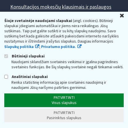
Konsultacijos mokesčių klausimais ir paslaugos
gyventojams:
U
+370 5 260 5060
Šioje svetainėje naudojami slapukai
(angl. cookies). Būtinieji
slapukai įdiegiami automatiškai ir jiems nėra reikalingas Jūsų
Darbo laikas: I-IV 8.00-17.00, V 8.00-15.45.
sutikimas. Taip pat galite sutikti ir su kitų slapukų naudojimu. Savo
Prieššventinę dieną - viena valanda trumpiau.
sutikimą bet kada galėsite atšaukti pakeisdami interneto naršyklės
Kiekvieno mėnesio antrą penktadienį 8.00 val. - 12.00 val.
nustatymus ir ištrindami įrašytus slapukus. Daugiau informacijos
Mano VMI
Paklausimas per
Slapukų politika
;
Privatumo politika.
Būtinieji slapukai
Naudojami sklandžiam svetainės veikimui ir įgalina pagrindines
svetainės funkcijas. Be šių slapukų svetainė negali tinkamai veikti.
Analitiniai slapukai
Renka statistinę informaciją apie svetainės naudojimą ir
Valstybinė mokesčių inspekcija prie Lietuvos
naudojami Jūsų naršymo patirties gerinimui.
Respublikos finansų ministerijos
PATVIRTINTI
Biudžetinė įstaiga. Juridinio asmens kodas — 188659752,
Visus slapukus
adresas: Vasario 16-osios g. 14, 01107 Vilnius, Lietuva, el.paštas:
vmi@vmi.lt
, E. pristatymo dėžutės adresas 188659752
PATVIRTINTI
Duomenys apie Valstybinę mokesčių inspekciją prie Lietuvos
Pasirinktus slapukus
Respublikos finansų ministerijos kaupiami ir saugomi Juridinių
asmenų registre