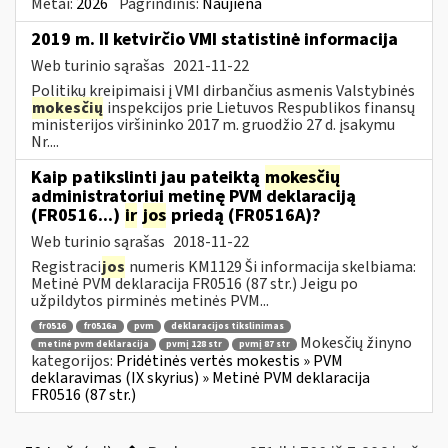
Metai:
2026
Pagrindinis:
Naujiena
2019 m. II ketvirčio VMI statistinė informacija
Web turinio sąrašas
2021-11-22
Politikų kreipimaisi į VMI dirbančius asmenis Valstybinės
mokesčių
inspekcijos prie Lietuvos Respublikos finansų
ministerijos viršininko 2017 m. gruodžio 27 d. įsakymu
Nr....
Kaip patikslinti jau pateiktą
mokesčių
administratoriui metinę PVM deklaraciją
(FR0516...)
ir
jos
priedą (FR0516A)?
Web turinio sąrašas
2018-11-22
Registraci
jos
numeris KM1129 Ši informacija skelbiama:
Metinė PVM deklaracija FR0516 (87 str.) Jeigu po
užpildytos pirminės metinės PVM...
fr0516
fr0516a
pvm
deklaracijos tikslinimas
Mokesčių žinyno
metinė pvm deklaracija
pvmį 128 str
pvmį 87 str
kategorijos:
Pridėtinės vertės mokestis » PVM
deklaravimas (IX skyrius) » Metinė PVM deklaracija
FR0516 (87 str.)