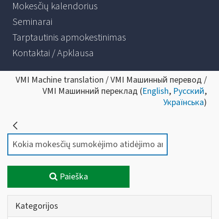
Mokesčių kalendorius
Seminarai
Tarptautinis apmokestinimas
Kontaktai / Apklausa
VMI Machine translation / VMI Машинный перевод /
VMI Машинний переклад (
English
,
Русский
,
Українська
)
Paieška
Kategorijos