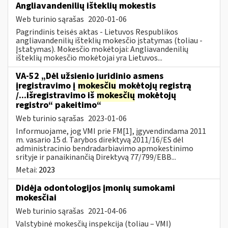
Angliavandenilių išteklių mokestis
Web turinio sąrašas
2020-01-06
Pagrindinis teisės aktas - Lietuvos Respublikos
angliavandenilių išteklių mokesčio įstatymas (toliau -
Įstatymas). Mokesčio mokėtojai: Angliavandenilių
išteklių mokesčio mokėtojai yra Lietuvos...
VA-52 „Dėl užsienio juridinio asmens
įregistravimo į
mokesčių
mokėtojų registrą
/...išregistravimo iš
mokesčių
mokėtojų
registro“ pakeitimo“
Web turinio sąrašas
2023-01-06
Informuojame, jog VMI prie FM[1], įgyvendindama 2011
m. vasario 15 d. Tarybos direktyvą 2011/16/ES dėl
administracinio bendradarbiavimo apmokestinimo
srityje ir panaikinančią Direktyvą 77/799/EBB...
Metai:
2023
Didėja odontologijos įmonių sumokami
mokesčiai
Web turinio sąrašas
2021-04-06
Valstybinė mokesčių inspekcija (toliau – VMI)