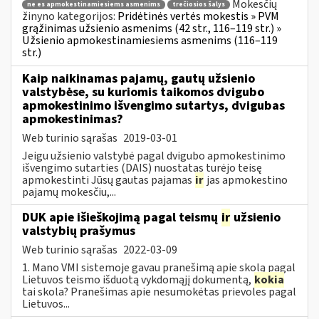
Mokesčių
ne es apmokestinamiesiems asmenims
trečiosios šalys
žinyno kategorijos:
Pridėtinės vertės mokestis » PVM
grąžinimas užsienio asmenims (42 str., 116–119 str.) »
Užsienio apmokestinamiesiems asmenims (116–119
str.)
Kaip naikinamas pajamų, gautų užsienio
valstybėse, su kuriomis taikomos dvigubo
apmokestinimo išvengimo sutartys, dvigubas
apmokestinimas?
Web turinio sąrašas
2019-03-01
Jeigu užsienio valstybė pagal dvigubo apmokestinimo
išvengimo sutarties (DAIS) nuostatas turėjo teisę
apmokestinti Jūsų gautas pajamas
ir
jas apmokestino
pajamų mokesčiu,...
DUK apie išieškojimą pagal teismų
ir
užsienio
valstybių prašymus
Web turinio sąrašas
2022-03-09
1. Mano VMI sistemoje gavau pranešimą apie skolą pagal
Lietuvos teismo išduotą vykdomąjį dokumentą,
kokia
tai skola? Pranešimas apie nesumokėtas prievoles pagal
Lietuvos...