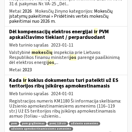
31 d. įsakymas Nr. VA-25 „Dėl...
Metai:
2026
Mokesčių žinyno kategorijos:
Mokesčių
įstatymų pakeitimai » Pridėtinės vertės mokesčių
pakeitimai nuo 2026 m.
Dėl kompensacijų elektros energijai
ir
PVM
apskaičiavimo tiekiant / perparduodant
Web turinio sąrašas
2023-01-11
Valstybinė
mokesčių
inspekcija prie Lietuvos
Respublikos finansų ministeri
jos
parengė paaiškinimą
dėl elektros energi
jos
,...
Metai:
2023
Kada
ir
kokius dokumentus turi pateikti už ES
teritorijos ribų įsikūręs apmokestinamasis
Web turinio sąrašas
2024-01-01
Registracijos numeris KM1180 Ši informacija skelbiama:
Užsienio apmokestinamiesiems asmenims (116–119
str.) Už ES teritorijos ribų įsikūręs apmokestinamasis
asmuo (toliau – užsienio...
pvm
pvm grąžinimas
pvmį 119 str
užsienio asmenims
užsienio apmokestinamiesiems asmenims