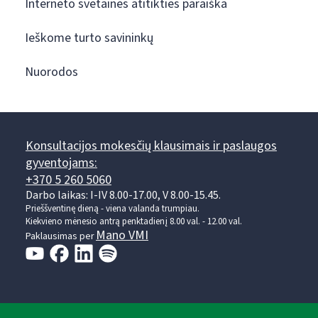
Interneto svetainės atitikties paraiška
Ieškome turto savininkų
Nuorodos
Konsultacijos mokesčių klausimais ir paslaugos
gyventojams:
+370 5 260 5060
Darbo laikas: I-IV 8.00-17.00, V 8.00-15.45.
Prieššventinę dieną - viena valanda trumpiau.
Kiekvieno mėnesio antrą penktadienį 8.00 val. - 12.00 val.
Mano VMI
Paklausimas per