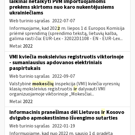
laikinai netaikyti PVM importuojamoms
prekėms skirtoms nuo karo nukentėjusiems
ukrainiečiams
Web turinio sąrašas
2022-07-07
Informuojame, kad 202
2
m. liepos 1 d. Europos Komisija
priėmė sprendimą (sprendimo tekstą, lietuvių kalba,
galima rasti čia: EUR-Lex - 32022D1108 - EN - EUR-Lex...
Metai:
2022
VMI kviečia moksleivius registruotis viktorinoje
- sumaniausius apdovanos elektriniais
paspirtukais
Web turinio sąrašas
2022-09-07
Valstybinė
mokesčių
inspekcija (VMI) kviečia vyresnių
klasių moksleivius registruotis
ir
dalyvauti VMI
organizuojamoje viktorinoje „Mokesčiai...
Metai:
2022
Informacinis pranešimas dėl Lietuvos
ir
Kosovo
dvigubo apmokestinimo išvengimo sutarties
Web turinio sąrašas
2022-01-19
Informuojame, kad nuo 2022 m. sausio 1 d. pradėta