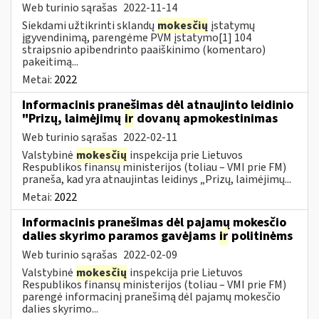
Web turinio sąrašas
2022-11-14
Siekdami užtikrinti sklandų
mokesčių
įstatymų
įgyvendinimą, parengėme PVM įstatymo[1] 104
straipsnio apibendrinto paaiškinimo (komentaro)
pakeitimą...
Metai:
2022
Informacinis pranešimas dėl atnaujinto leidinio
"Prizų, laimėjimų
ir
dovanų apmokestinimas
Web turinio sąrašas
2022-02-11
Valstybinė
mokesčių
inspekcija prie Lietuvos
Respublikos finansų ministerijos (toliau – VMI prie FM)
praneša, kad yra atnaujintas leidinys „Prizų, laimėjimų...
Metai:
2022
Informacinis pranešimas dėl pajamų mokesčio
dalies skyrimo paramos gavėjams
ir
politinėms
Web turinio sąrašas
2022-02-09
Valstybinė
mokesčių
inspekcija prie Lietuvos
Respublikos finansų ministerijos (toliau – VMI prie FM)
parengė informacinį pranešimą dėl pajamų mokesčio
dalies skyrimo...