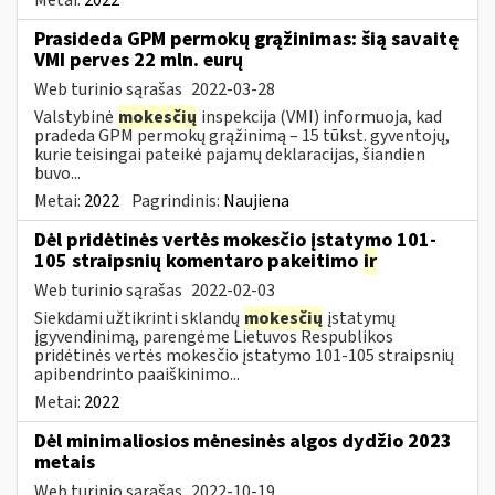
Prasideda GPM permokų grąžinimas: šią savaitę
VMI perves 22 mln. eurų
Web turinio sąrašas
2022-03-28
Valstybinė
mokesčių
inspekcija (VMI) informuoja, kad
pradeda GPM permokų grąžinimą – 15 tūkst. gyventojų,
kurie teisingai pateikė pajamų deklaracijas, šiandien
buvo...
Metai:
2022
Pagrindinis:
Naujiena
Dėl pridėtinės vertės mokesčio įstatymo 101-
105 straipsnių komentaro pakeitimo
ir
Web turinio sąrašas
2022-02-03
Siekdami užtikrinti sklandų
mokesčių
įstatymų
įgyvendinimą, parengėme Lietuvos Respublikos
pridėtinės vertės mokesčio įstatymo 101-105 straipsnių
apibendrinto paaiškinimo...
Metai:
2022
Dėl minimaliosios mėnesinės algos dydžio 2023
metais
Web turinio sąrašas
2022-10-19