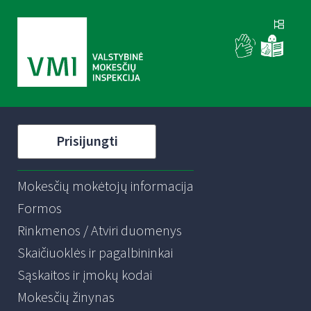
Prisijungti
Mokesčių mokėtojų informacija
Formos
Rinkmenos / Atviri duomenys
Skaičiuoklės ir pagalbininkai
Sąskaitos ir įmokų kodai
Mokesčių žinynas