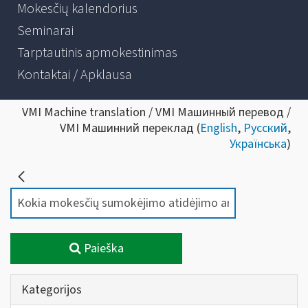
Mokesčių kalendorius
Seminarai
Tarptautinis apmokestinimas
Kontaktai / Apklausa
VMI Machine translation / VMI Машинный перевод /
VMI Машинний переклад (
English
,
Русский
,
Українська
)
Paieška
Kategorijos