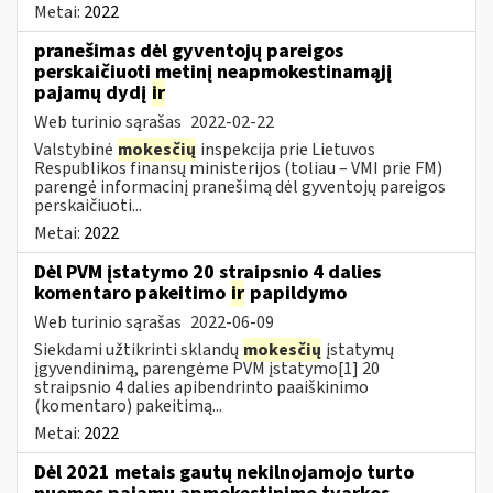
Metai:
2022
pranešimas dėl gyventojų pareigos
perskaičiuoti metinį neapmokestinamąjį
pajamų dydį
ir
Web turinio sąrašas
2022-02-22
Valstybinė
mokesčių
inspekcija prie Lietuvos
Respublikos finansų ministerijos (toliau – VMI prie FM)
parengė informacinį pranešimą dėl gyventojų pareigos
perskaičiuoti...
Metai:
2022
Dėl PVM įstatymo 20 straipsnio 4 dalies
komentaro pakeitimo
ir
papildymo
Web turinio sąrašas
2022-06-09
Siekdami užtikrinti sklandų
mokesčių
įstatymų
įgyvendinimą, parengėme PVM įstatymo[1] 20
straipsnio 4 dalies apibendrinto paaiškinimo
(komentaro) pakeitimą...
Metai:
2022
Dėl 2021 metais gautų nekilnojamojo turto