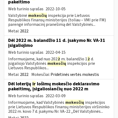
pakeitimo
Web turinio sąrašas
2022-10-05
Valstybinė
mokesčių
inspekcija prie Lietuvos
Respublikos finansų ministerijos (toliau – VMI prie FM)
parengė informacinį pranešimą dėl Valstybinės...
Metai:
2022
Dėl 2022 m. balandžio 11 d. įsakymo Nr. VA-31
įsigaliojimo
Web turinio sąrašas
2022-04-15
Informuojame, kad nuo 202
2
m. balandžio 1
2
d.
įsigaliojo Valstybinės
mokesčių
inspekcijos prie
Lietuvos Respublikos...
Metai:
2022
Mokesčiai:
Pridėtinės vertės mokestis
Dėl loterijų
ir
lošimų mokesčio deklaravimo
pakeitimų, įsigaliosiančių nuo 2022 m
Web turinio sąrašas
2022-03-09
Informuojame, kad Valstybinės
mokesčių
inspekcijos
prie Lietuvos Respublikos finansų ministerijos viršininko
2022 m. kovo 7 d. įsakymu Nr. VA-22 „Dėl Valstybinės...
Metai:
2022