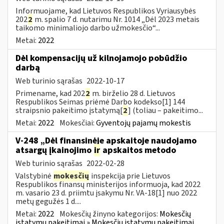
Informuojame, kad Lietuvos Respublikos Vyriausybės
202
2
m. spalio 7 d. nutarimu Nr. 1014 „Dėl 2023 metais
taikomo minimaliojo darbo užmokesčio“...
Metai:
2022
Dėl kompensacijų už kilnojamojo pobūdžio
darbą
Web turinio sąrašas
2022-10-17
Primename, kad 202
2
m. birželio 28 d. Lietuvos
Respublikos Seimas priėmė Darbo kodekso[1] 144
straipsnio pakeitimo įstatymą[
2
] (toliau – pakeitimo...
Metai:
2022
Mokesčiai:
Gyventojų pajamų mokestis
V-248 „Dėl finansinėje apskaitoje naudojamo
atsargų įkainojimo
ir
apskaitos metodo
Web turinio sąrašas
2022-02-28
Valstybinė
mokesčių
inspekcija prie Lietuvos
Respublikos finansų ministerijos informuoja, kad 2022
m. vasario 23 d. priimtu įsakymu Nr. VA-18[1] nuo 2022
metų gegužės 1 d....
Metai:
2022
Mokesčių žinyno kategorijos:
Mokesčių
įstatymų pakeitimai » Mokesčių įstatymų pakeitimai