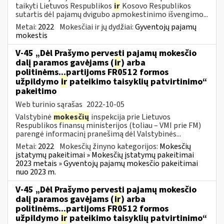
taikyti Lietuvos Respublikos
ir
Kosovo Respublikos
sutartis dėl pajamų dvigubo apmokestinimo išvengimo...
Metai:
2022
Mokesčiai ir jų dydžiai:
Gyventojų pajamų
mokestis
V-45 „Dėl Prašymo pervesti pajamų mokesčio
dalį paramos gavėjams (
ir
) arba
politinėms...partijoms FR0512 formos
užpildymo
ir
pateikimo taisyklių patvirtinimo“
pakeitimo
Web turinio sąrašas
2022-10-05
Valstybinė
mokesčių
inspekcija prie Lietuvos
Respublikos finansų ministerijos (toliau – VMI prie FM)
parengė informacinį pranešimą dėl Valstybinės...
Metai:
2022
Mokesčių žinyno kategorijos:
Mokesčių
įstatymų pakeitimai » Mokesčių įstatymų pakeitimai
2023 metais » Gyventojų pajamų mokesčio pakeitimai
nuo 2023 m.
V-45 „Dėl Prašymo pervesti pajamų mokesčio
dalį paramos gavėjams (
ir
) arba
politinėms...partijoms FR0512 formos
užpildymo
ir
pateikimo taisyklių patvirtinimo“