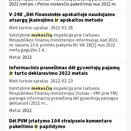
2022 metais » Pelno mokesčio pakeitimai nuo 2022 m.
V-248 „Dėl finansinėje apskaitoje naudojamo
atsargų įkainojimo
ir
apskaitos metodo
Web turinio sąrašas
2022-02-28
Valstybinė
mokesčių
inspekcija prie Lietuvos
Respublikos finansų ministerijos informuoja, kad 2022
m. vasario 23 d. priimtu įsakymu Nr. VA-18[1] nuo 2022
metų gegužės 1 d....
Metai:
2022
Informacinis pranešimas dėl gyventojų pajamų
ir
turto deklaravimo 2022 metais
Web turinio sąrašas
2022-02-23
Valstybinė
mokesčių
inspekcija prie Lietuvos
Respublikos finansų ministerijos (toliau – VMI prie FM)
parengė informacinį pranešimą dėl gyventojų pareigos
deklaruoti 2021 m....
Metai:
2022
Dėl PVM įstatymo 104 straipsnio komentaro
pakeitimo
ir
papildymo