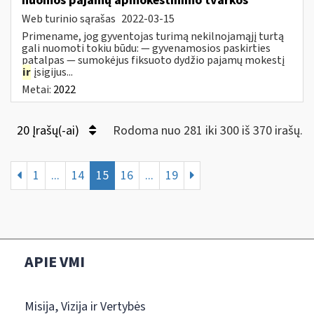
nuomos pajamų apmokestinimo tvarkos
Web turinio sąrašas
2022-03-15
Primename, jog gyventojas turimą nekilnojamąjį turtą
gali nuomoti tokiu būdu: — gyvenamosios paskirties
patalpas — sumokėjus fiksuoto dydžio pajamų mokestį
ir
įsigijus...
Metai:
2022
20 Įrašų(-ai)
Rodoma nuo 281 iki 300 iš 370 irašų.
1
...
14
15
16
...
19
APIE VMI
Misija, Vizija ir Vertybės