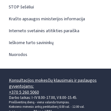
STOP šešėliui
Krašto apsaugos ministerijos informacija
Interneto svetainės atitikties paraiška
Ieškome turto savininkų
Nuorodos
Konsultacijos mokesčių klausimais ir paslaugos
gyventojams:
+370 5 260 5060
Darbo laikas: I-IV 8.00-17.00, V 8.00-15.45.
Prieššventinę dieną - viena valanda trumpiau.
Kiekvieno mėnesio antrą penktadienį 8.00 val. - 12.00 val.