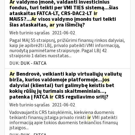
Ar
valdymo įmonė, valdanti investicinius
fondus, turi teikti per VMI TIES sistemą...šias
ataskaitas FATCA-LT, CRS-DAC2-LT
ir
MAI55?...
Ar
visos valdymo įmonės turi teikti
šias ataskaitas,
ar
yra išimčių?
Web turinio sąrašas
2021-06-02
Pagal MAĮ 55 straipsnį, prižiūrimi finansų rinkos dalyviai,
kaip jie apibrėžti LBĮ, privalo pateikti VMI informaciją,
nurodytą paminėtame straipsnyje. Pagal LBĮ 42
straipsnio 1 dalies nuostatas...
DUK:
DUK - FATCA
Ar
Bendrovė, veikianti kaip virtualiųjų valiutų
birža, kurios valdomoje platformoje...
jos
dalyviai (klientai) turi galimybę keistis bet
kokių rūšių jų turimais skaitmeniniais...,
patenka į FATCA
ir
CRS reguliavimo sritį?
Web turinio sąrašas
2021-06-02
Vadovaujantis CRS taisyklėmis, kiekviena duomenis
teikianti finansų įstaiga privalo rinkti
ir
VMI pateikti
informaciją apie tokios duomenis teikiančios finansų
įstaigos...