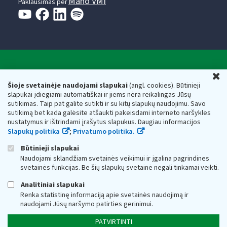
Mano VMI
Paklausimas per
Valstybinė mokesčių inspekcija prie Lietuvos
U
Respublikos finansų ministerijos
Šioje svetainėje naudojami slapukai
(angl. cookies). Būtinieji
slapukai įdiegiami automatiškai ir jiems nėra reikalingas Jūsų
Biudžetinė įstaiga. Juridinio asmens kodas — 188659752,
sutikimas. Taip pat galite sutikti ir su kitų slapukų naudojimu. Savo
adresas: Vasario 16-osios g. 14, 01107 Vilnius, Lietuva, el.paštas:
sutikimą bet kada galėsite atšaukti pakeisdami interneto naršyklės
vmi@vmi.lt
, E. pristatymo dėžutės adresas 188659752
nustatymus ir ištrindami įrašytus slapukus. Daugiau informacijos
Duomenys apie Valstybinę mokesčių inspekciją prie Lietuvos
Slapukų politika
;
Privatumo politika.
Respublikos finansų ministerijos kaupiami ir saugomi Juridinių
asmenų registre
Būtinieji slapukai
Naudojami sklandžiam svetainės veikimui ir įgalina pagrindines
svetainės funkcijas. Be šių slapukų svetainė negali tinkamai veikti.
Analitiniai slapukai
Renka statistinę informaciją apie svetainės naudojimą ir
naudojami Jūsų naršymo patirties gerinimui.
PATVIRTINTI