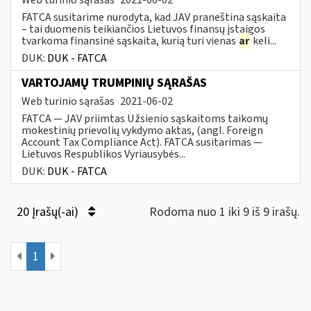
FATCA susitarime nurodyta, kad JAV praneština sąskaita
– tai duomenis teikiančios Lietuvos finansų įstaigos
tvarkoma finansinė sąskaita, kurią turi vienas
ar
keli...
DUK:
DUK - FATCA
VARTOJAMŲ TRUMPINIŲ SĄRAŠAS
Web turinio sąrašas
2021-06-02
FATCA — JAV priimtas Užsienio sąskaitoms taikomų
mokestinių prievolių vykdymo aktas, (angl. Foreign
Account Tax Compliance Act). FATCA susitarimas —
Lietuvos Respublikos Vyriausybės...
DUK:
DUK - FATCA
20 Įrašų(-ai)
Rodoma nuo 1 iki 9 iš 9 irašų.
1