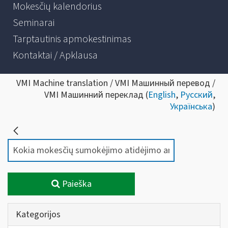
Mokesčių kalendorius
Seminarai
Tarptautinis apmokestinimas
Kontaktai / Apklausa
VMI Machine translation / VMI Машинный перевод /
VMI Машинний переклад (
English
,
Русский
,
Українська
)
Paieška
Kategorijos