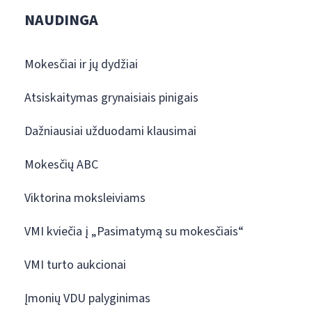
NAUDINGA
Mokesčiai ir jų dydžiai
Atsiskaitymas grynaisiais pinigais
Dažniausiai užduodami klausimai
Mokesčių ABC
Viktorina moksleiviams
VMI kviečia į „Pasimatymą su mokesčiais“
VMI turto aukcionai
Įmonių VDU palyginimas