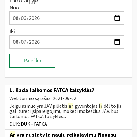
Laikotarpyje…
Nuo
Iki
Paieška
1. Kada taikomos FATCA taisyklės?
Web turinio sąrašas
2021-06-02
Jeigu asmuo yra JAV pilietis
ar
gyventojas
ir
dėl to jis
gali turėti įsipareigojimų mokėti mokesčius JAV, bus
taikomos FATCA taisyklės...
DUK:
DUK - FATCA
Ar
yra nustatyta naujų reikalavimų finansų