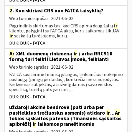
DUK:
DUK - FATCA
2
. Kuo skiriasi CRS nuo FATCA taisyklių?
Web turinio sąrašas
2021-06-02
Pagrindinis skirtumas tas, kad CRS apima daug šalių
ir
klientų, palyginti su FATCA aktu, kuris taikomas tik JAV
ir
sąskaitų turėtojams, kurių...
DUK:
DUK - FATCA
Ar
XML duomenų rinkmeną
ir
/ arba RRC910
formą turi teikti Lietuvos įmonė, teikianti
Web turinio sąrašas
2021-06-02
FATCA susitarime finansų įstaigos, teikiančios mokėjimo
paslaugą (pinigų perlaidas), konkrečiai nėra nurodytos.
Kiekvienas subjektas, atsižvelgdamas į savo veiklos
specifiką, turėtų pats įvertinti,...
DUK:
DUK - FATCA
uždaroji akcinė bendrovė (pati arba per
pasitelktus trečiuosius asmenis) atidaro
ir
...
Ar
tokios sąskaitos patenka į finansinės sąskaitos
apibrėžtį
ir
laikomos praneštinomis
Web turinio sąrašas
2021-06-02