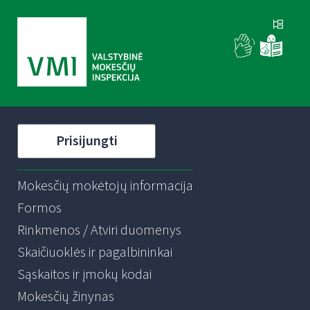
Prisijungti
Mokesčių mokėtojų informacija
Formos
Rinkmenos / Atviri duomenys
Skaičiuoklės ir pagalbininkai
Sąskaitos ir įmokų kodai
Mokesčių žinynas