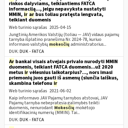
rinkos dalyviams, teikiantiems FATCA
informaciją..., jeigu nepavyksta nustatyti
MMIN,
ir
ar
bus toliau pratęsta lengvata,
teikiant duomenis
Web turinio sąrašas
2025-04-15
Jungtinių Amerikos Valstijų (toliau — JAV) vidaus pajamų
tarnyba išplatino pranešimą Nr. 2024-78, kuriuo
informavo valstybių
mokesčių
administratorius...
DUK:
DUK - FATCA
Ar
bankai visais atvejais privalo nurodyti MMIN
duomenis, teikiant FATCA duomenis...už 2020
metus
ir
vėlesnius laikotarpius?..., nors imasi
priemonių juos gauti iš asmenų (siunčia laiškus,
skambina telefonu
ir
Web turinio sąrašas
2021-06-02
Kaip informavo JAV Pajamų tarnybos atstovai, JAV
Pajamų tarnyba nebepratęsia galimybės teikti
duomenis, nenurodant
Mokesčių
mokėtojo
identifikacinių numerių (MMIN). Tai...
DUK:
DUK - FATCA