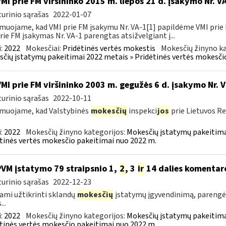
VMI prie FM viršininko 2015 m. liepos 21 d. įsakymo Nr. 
urinio sąrašas
2022-01-07
muojame, kad VMI prie FM įsakymu Nr. VA-1[1] papildėme VMI prie 
rie FM įsakymas Nr. VA-1 parengtas atsižvelgiant į...
:
2022
Mokesčiai:
Pridėtinės vertės mokestis
Mokesčių žinyno ka
čių įstatymų pakeitimai 2022 metais » Pridėtinės vertės mokesči
VMI prie FM viršininko 2003 m. gegužės 6 d. įsakymo Nr. 
urinio sąrašas
2022-10-11
muojame, kad Valstybinės
mokesčių
inspekci
jos
prie Lietuvos Re
:
2022
Mokesčių žinyno kategorijos:
Mokesčių įstatymų pakeitima
tinės vertės mokesčio pakeitimai nuo 2022 m.
PVM įstatymo 79 straipsnio 1,
2
, 3
ir
14 dalies komentar
urinio sąrašas
2022-12-23
ami užtikrinti sklandų
mokesčių
įstatymų įgyvendinimą, parengė
...
:
2022
Mokesčių žinyno kategorijos:
Mokesčių įstatymų pakeitima
tinės vertės mokesčio pakeitimai nuo 2022 m.