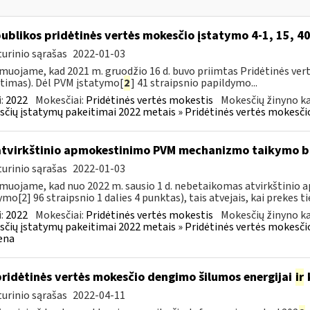
ublikos pridėtinės vertės mokesčio įstatymo 4-1, 15, 40
urinio sąrašas
2022-01-03
muojame, kad 2021 m. gruodžio 16 d. buvo priimtas Pridėtinės ver
timas). Dėl PVM įstatymo[
2
] 41 straipsnio papildymo...
:
2022
Mokesčiai:
Pridėtinės vertės mokestis
Mokesčių žinyno ka
čių įstatymų pakeitimai 2022 metais » Pridėtinės vertės mokesči
atvirkštinio apmokestinimo PVM mechanizmo taikymo
urinio sąrašas
2022-01-03
muojame, kad nuo 2022 m. sausio 1 d. nebetaikomas atvirkštin
ymo[2] 96 straipsnio 1 dalies 4 punktas), tais atvejais, kai prekes tie
:
2022
Mokesčiai:
Pridėtinės vertės mokestis
Mokesčių žinyno ka
čių įstatymų pakeitimai 2022 metais » Pridėtinės vertės mokesči
ena
pridėtinės vertės mokesčio dengimo šilumos energijai
ir
urinio sąrašas
2022-04-11