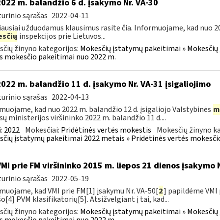
2022 m. balandžio 6 d. įsakymo Nr. VA-30
urinio sąrašas
2022-04-11
ausiai užduodamus klausimus rasite čia. Informuojame, kad nuo 2
sčių
inspekcijos prie Lietuvos...
čių žinyno kategorijos:
Mokesčių įstatymų pakeitimai » Mokesčių 
s mokesčio pakeitimai nuo 2022 m.
2022 m. balandžio 11 d. įsakymo Nr. VA-31 įsigaliojimo
urinio sąrašas
2022-04-13
muojame, kad nuo 2022 m. balandžio 12 d. įsigaliojo Valstybinės
m
sų ministerijos viršininko 2022 m. balandžio 11 d....
:
2022
Mokesčiai:
Pridėtinės vertės mokestis
Mokesčių žinyno ka
čių įstatymų pakeitimai 2022 metais » Pridėtinės vertės mokesči
VMI prie FM viršininko 2015 m. liepos 21 dienos įsakymo 
urinio sąrašas
2022-05-19
muojame, kad VMI prie FM[1] įsakymu Nr. VA-50[
2
] papildėme VMI 
o[4] PVM klasifikatorių[5]. Atsižvelgiant į tai, kad...
čių žinyno kategorijos:
Mokesčių įstatymų pakeitimai » Mokesčių 