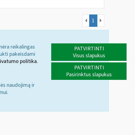
1
 nėra reikalingas
PATVIRTINTI
aukti pakeisdami
Visus slapukus
ivatumo politika.
PATVIRTINTI
Pasirinktus slapukus
nės naudojimą ir
mui.