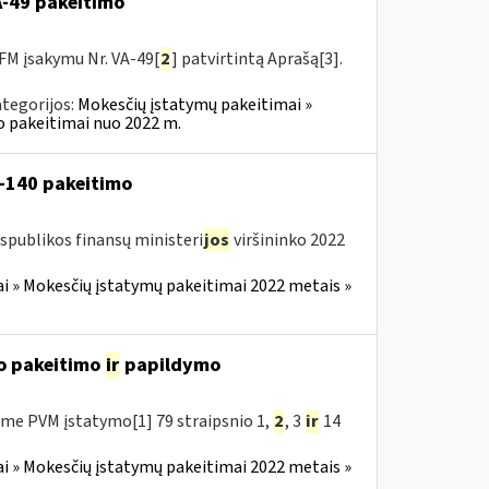
VA-49 pakeitimo
FM įsakymu Nr. VA-49[
2
] patvirtintą Aprašą[3].
tegorijos:
Mokesčių įstatymų pakeitimai »
o pakeitimai nuo 2022 m.
V-140 pakeitimo
spublikos finansų ministeri
jos
viršininko 2022
i » Mokesčių įstatymų pakeitimai 2022 metais »
o pakeitimo
ir
papildymo
me PVM įstatymo[1] 79 straipsnio 1,
2
, 3
ir
14
i » Mokesčių įstatymų pakeitimai 2022 metais »