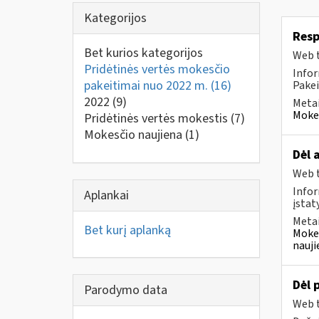
Kategorijos
Resp
Bet kurios kategorijos
Web t
Pridėtinės vertės mokesčio
Infor
pakeitimai nuo 2022 m.
(16)
Pakei
2022
(9)
Metai
Mokes
Pridėtinės vertės mokestis
(7)
Mokesčio naujiena
(1)
Dėl 
Web t
Infor
Aplankai
įstat
Metai
Bet kurį aplanką
Mokes
nauji
Dėl 
Parodymo data
Web t