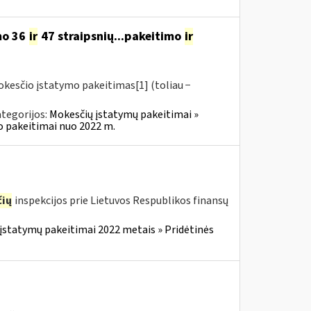
mo 36
ir
47 straipsnių...pakeitimo
ir
okesčio įstatymo pakeitimas[1] (toliau −
tegorijos:
Mokesčių įstatymų pakeitimai »
o pakeitimai nuo 2022 m.
ių
inspekcijos prie Lietuvos Respublikos finansų
įstatymų pakeitimai 2022 metais » Pridėtinės