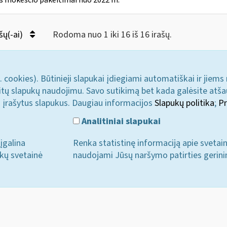
s mokesčio pakeitimai nuo 2022 m.
šų(-ai)
Rodoma nuo 1 iki 16 iš 16 irašų.
. cookies). Būtinieji slapukai įdiegiami automatiškai ir jiems
u kitų slapukų naudojimu. Savo sutikimą bet kada galėsite atš
i įrašytus slapukus. Daugiau informacijos
Slapukų politika
;
Pr
Analitiniai slapukai
įgalina
Renka statistinę informaciją apie svetai
ukų svetainė
naudojami Jūsų naršymo patirties gerini