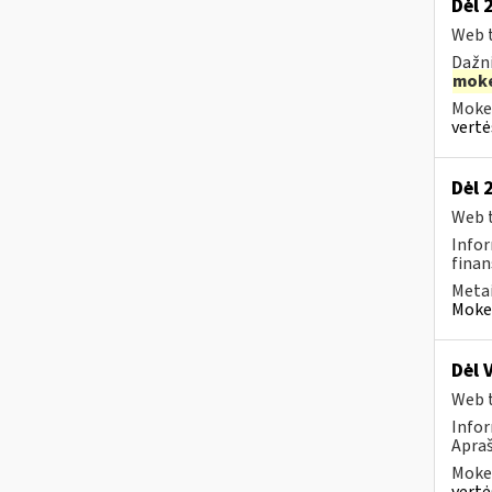
Dėl 
Web t
Dažni
moke
Mokes
vertė
Dėl 
Web t
Infor
finan
Metai
Mokes
Dėl 
Web t
Infor
Apraš
Mokes