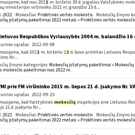
muojame, kad nuo 202
2
m. birželio 30 d. įsigalios Valstybinės mo
sų ministerijos viršininko 2021 m. gruodžio 23 d....
:
2022
Mokesčiai:
Pridėtinės vertės mokestis
Mokesčių žinyno ka
čių įstatymų pakeitimai 2022 metais » Pridėtinės vertės mokesči
Lietuvos Respublikos Vyriausybės 2004 m. balandžio 16 
urinio sąrašas
2022-09-08
rmuojame, kad 202
2
m. birželio 2
2
d. buvo priimtas Lietuvos Respu
imo Nr....
čių žinyno kategorijos:
Mokesčių įstatymų pakeitimai » Mokesčių 
s mokesčio pakeitimai nuo 2022 m.
VMI prie FM viršininko 2015 m. liepos 21 d. įsakymo Nr. 
urinio sąrašas
2022-09-23
muojame, kad Valstybinės
mokesčių
inspekcijos prie Lietuvos Res
o 21 d. įsakymu Nr....
:
2022
Mokesčiai:
Pridėtinės vertės mokestis
Mokesčių žinyno ka
čių įstatymų pakeitimai 2022 metais » Pridėtinės vertės mokesči