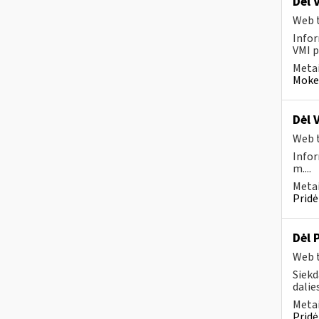
Dėl 
Web t
Infor
VMI p
Metai
Mokes
Dėl 
Web t
Infor
m....
Metai
Pridė
Dėl 
Web t
Siekd
dalies
Metai
Pridė