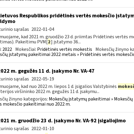
Lietuvos Respublikos pridėtinės vertės mokesčio įstaty
ildymo
urinio sąrašas
2022-01-04
muojame, kad 2021 m. gruodžio 23 d. priimtas Pridėtinės vertės m
timas). Pakeitimu PVM[
2
] įstatymo 36...
:
2022
Mokesčiai:
Pridėtinės vertės mokestis
Mokesčių žinyno ka
čių įstatymų pakeitimai 2022 metais » Pridėtinės vertės mokesči
2022 m. gegužės 11 d. įsakymo Nr. VA-47
urinio sąrašas
2022-05-19
muojame, kad nuo 2022 m. liepos 1 d. įsigalios Valstybinės
mokesč
terijos viršininko 2022 m. gegužės 11 d. įsakymu...
čių žinyno kategorijos:
Mokesčių įstatymų pakeitimai » Mokesčių 
s mokesčio pakeitimai nuo 2022 m.
2021 m. gruodžio 23 d. įsakymo Nr. VA-92 įsigaliojimo
urinio sąrašas
2022-01-10