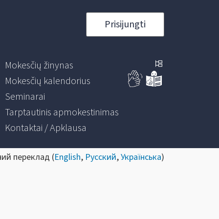
Prisijungti
Mokesčių žinynas
Mokesčių kalendorius
Seminarai
Tarptautinis apmokestinimas
Kontaktai / Apklausa
ний переклад (
English
,
Русский
,
Українська
)