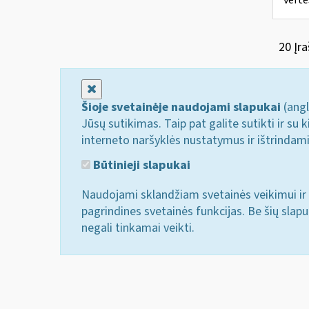
vertė
20 Įra
Uždaryti
Šioje svetainėje naudojami slapukai
(angl
Jūsų sutikimas. Taip pat galite sutikti ir s
interneto naršyklės nustatymus ir ištrindam
Būtinieji slapukai
Naudojami sklandžiam svetainės veikimui ir 
pagrindines svetainės funkcijas. Be šių slap
negali tinkamai veikti.