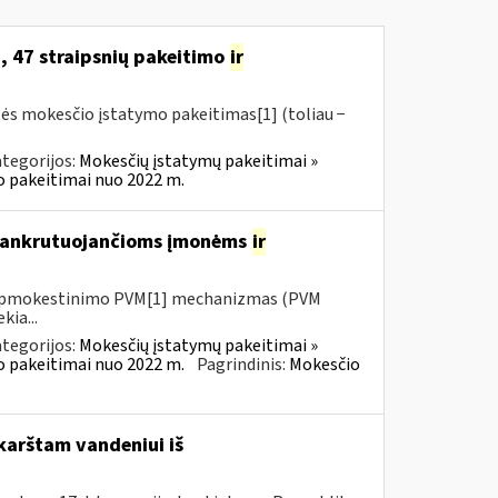
, 47 straipsnių pakeitimo
ir
tės mokesčio įstatymo pakeitimas[1] (toliau −
tegorijos:
Mokesčių įstatymų pakeitimai »
o pakeitimai nuo 2022 m.
 bankrutuojančioms įmonėms
ir
io apmokestinimo PVM[1] mechanizmas (PVM
kia...
tegorijos:
Mokesčių įstatymų pakeitimai »
o pakeitimai nuo 2022 m.
Pagrindinis:
Mokesčio
karštam vandeniui iš