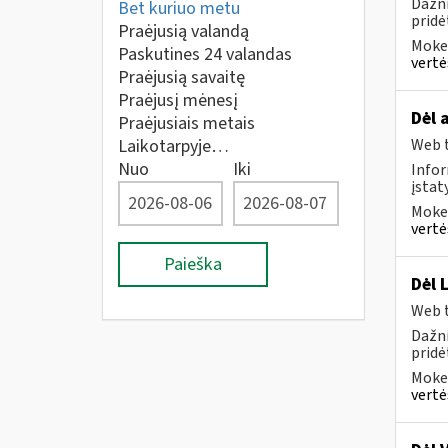
Dažni
Bet kuriuo metu
pridė
Praėjusią valandą
Mokes
Paskutines 24 valandas
vertė
Praėjusią savaitę
Praėjusį mėnesį
Dėl 
Praėjusiais metais
Laikotarpyje…
Web t
Nuo
Iki
Infor
įsta
Mokes
vertė
Paieška
Dėl 
Web t
Dažni
pridė
Mokes
vertė