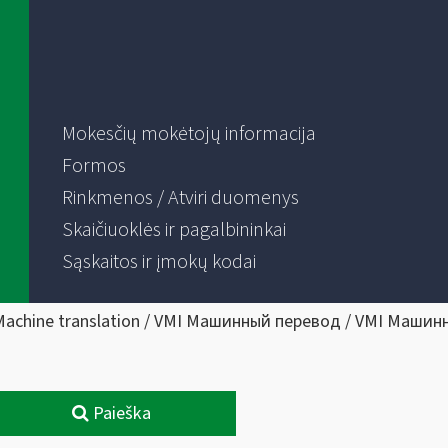
Mokesčių mokėtojų informacija
Formos
Rinkmenos / Atviri duomenys
Skaičiuoklės ir pagalbininkai
Sąskaitos ir įmokų kodai
Machine translation / VMI Машинный перевод / VMI Машин
Paieška