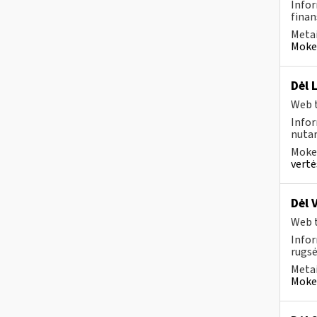
Infor
finan
Metai
Mokes
Dėl 
Web t
Info
nutar
Mokes
vertė
Dėl 
Web t
Infor
rugsėj
Metai
Mokes