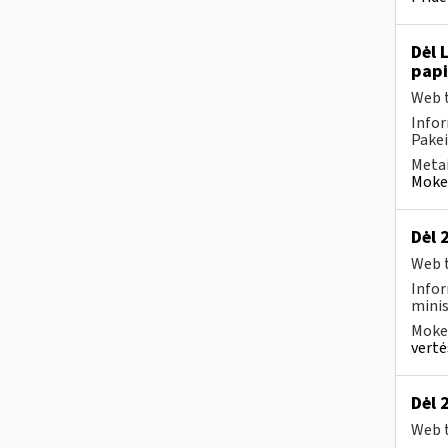
Dėl 
pap
Web t
Infor
Pakei
Metai
Mokes
Dėl 
Web t
Infor
minis
Mokes
vertė
Dėl 
Web t