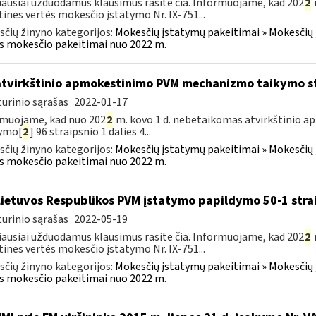
ausiai užduodamus klausimus rasite čia. Informuojame, kad 202
2
tinės vertės mokesčio įstatymo Nr. IX-751...
čių žinyno kategorijos:
Mokesčių įstatymų pakeitimai » Mokesčių 
s mokesčio pakeitimai nuo 2022 m.
atvirkštinio apmokestinimo PVM mechanizmo taikymo s
urinio sąrašas
2022-01-17
muojame, kad nuo 202
2
m. kovo 1 d. nebetaikomas atvirkštinio
tymo[
2
] 96 straipsnio 1 dalies 4...
čių žinyno kategorijos:
Mokesčių įstatymų pakeitimai » Mokesčių 
s mokesčio pakeitimai nuo 2022 m.
Lietuvos Respublikos PVM įstatymo papildymo 50-1 stra
urinio sąrašas
2022-05-19
ausiai užduodamus klausimus rasite čia. Informuojame, kad 202
2
tinės vertės mokesčio įstatymo Nr. IX-751...
čių žinyno kategorijos:
Mokesčių įstatymų pakeitimai » Mokesčių 
s mokesčio pakeitimai nuo 2022 m.