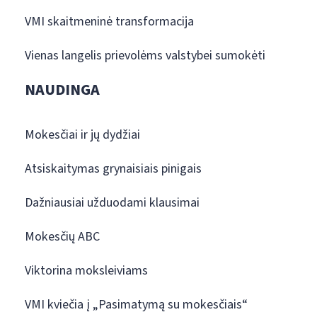
VMI skaitmeninė transformacija
Vienas langelis prievolėms valstybei sumokėti
NAUDINGA
Mokesčiai ir jų dydžiai
Atsiskaitymas grynaisiais pinigais
Dažniausiai užduodami klausimai
Mokesčių ABC
Viktorina moksleiviams
VMI kviečia į „Pasimatymą su mokesčiais“