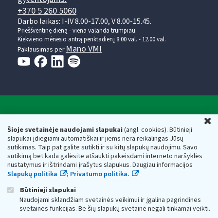
+370 5 260 5060
Darbo laikas: I-IV 8.00-17.00, V 8.00-15.45.
Prieššventinę dieną - viena valanda trumpiau.
Kiekvieno mėnesio antrą penktadienį 8.00 val. - 12.00 val.
Mano VMI
Paklausimas per
Valstybinė mokesčių inspekcija prie Lietuvos
U
Respublikos finansų ministerijos
Šioje svetainėje naudojami slapukai
(angl. cookies). Būtinieji
slapukai įdiegiami automatiškai ir jiems nėra reikalingas Jūsų
Biudžetinė įstaiga. Juridinio asmens kodas — 188659752,
sutikimas. Taip pat galite sutikti ir su kitų slapukų naudojimu. Savo
adresas: Vasario 16-osios g. 14, 01107 Vilnius, Lietuva, el.paštas:
sutikimą bet kada galėsite atšaukti pakeisdami interneto naršyklės
vmi@vmi.lt
, E. pristatymo dėžutės adresas 188659752
nustatymus ir ištrindami įrašytus slapukus. Daugiau informacijos
Duomenys apie Valstybinę mokesčių inspekciją prie Lietuvos
Slapukų politika
;
Privatumo politika.
Respublikos finansų ministerijos kaupiami ir saugomi Juridinių
asmenų registre
Būtinieji slapukai
Naudojami sklandžiam svetainės veikimui ir įgalina pagrindines
svetainės funkcijas. Be šių slapukų svetainė negali tinkamai veikti.