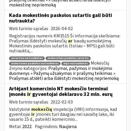
mokestinę nepriemoką
Kada mokestinės paskolos sutartis gali būti
nutraukta?
Web turinio sąrašas
2026-04-02
Registracijos numeris KM3515 Ši informacija skelbiama:
Prašymas išdėstyti mokesčių
ar
baudų sumokėjimą
Mokestinės paskolos sutartis (toliau – MPS) gali būti
nutraukta,...
sutarties nutraukimas
mokestinės paskolos sutartis
Mokesčių
mokestinės paskolos nutraukimas
mps nutraukimas
žinyno kategorijos:
Prašymai, pažymos ir mokėjimo
duomenys » Pažymų užsakymas ir prašymų teikimas »
Prašymas atidėti arba išdėstyti mokestinę nepriemoką
Artėjant komercinio NT mokesčio terminui
įmonės
ir
gyventojai deklaravo 32 mln. eurų
Web turinio sąrašas
2022-02-03
Valstybinė
mokesčių
inspekcija (VMI) informuoja, kad
gyventojai
ir
įmonės turi daugiau nei savaitę lako, iki
vasario 15 d., pateikti komercinio...
Metai:
2022
Pagrindinis:
Naujiena