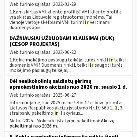
Web turinio sąrašas
2022-03-29
1.Kam skirtas VMI kliento profilis? VMI kliento profilis
yra skirtas Lietuvoje registruotoms įmonėms. Tai
vienoje vietoje skelbiami VMI turimi
ir
vertinami
duomenys apie...
DAŽNIAUSIAI UŽDUODAMI KLAUSIMAI (DUK)
(CESOP PROJEKTAS)
Web turinio sąrašas
2023-06-22
1.Kokie mokėjimo paslaugų teikėjai turės rinkti
ir
teikti
duomenis VMI? Duomenis rinkti, teikti
ir
saugoti turės
mokėjimo paslaugų teikėjai,...
Dėl nealkoholinių saldintų gėrimų
apmokestinimo akcizais nuo 2026 m. sausio 1 d.
Web turinio sąrašas
2025-06-27
Informuojame, kad 2025 m. birželio 17 d. buvo priimtas
Lietuvos Respublikos akcizų įstatymo Nr. IX-569 1,
2
, 3
straipsnių pakeitimo
ir
II skyriaus...
Metai:
2025
Mokesčių įstatymų pakeitimai:
Akcizų
pakeitimai nuo 2026 m.
6. Kokią pagrindinę informaciją reikia žinoti