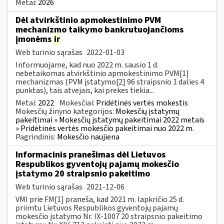
Metai:
2026
Dėl atvirkštinio apmokestinimo PVM
mechanizmo taikymo bankrutuojančioms
įmonėms
ir
Web turinio sąrašas
2022-01-03
Informuojame, kad nuo 2022 m. sausio 1 d.
nebetaikomas atvirkštinio apmokestinimo PVM[1]
mechanizmas (PVM įstatymo[2] 96 straipsnio 1 dalies 4
punktas), tais atvejais, kai prekes tiekia...
Metai:
2022
Mokesčiai:
Pridėtinės vertės mokestis
Mokesčių žinyno kategorijos:
Mokesčių įstatymų
pakeitimai » Mokesčių įstatymų pakeitimai 2022 metais
» Pridėtinės vertės mokesčio pakeitimai nuo 2022 m.
Pagrindinis:
Mokesčio naujiena
Informacinis pranešimas dėl Lietuvos
Respublikos gyventojų pajamų mokesčio
įstatymo 20 straipsnio pakeitimo
Web turinio sąrašas
2021-12-06
VMI prie FM[1] praneša, kad 2021 m. lapkričio 25 d.
priimtu Lietuvos Respublikos gyventojų pajamų
mokesčio įstatymo Nr. IX-1007 20 straipsnio pakeitimo