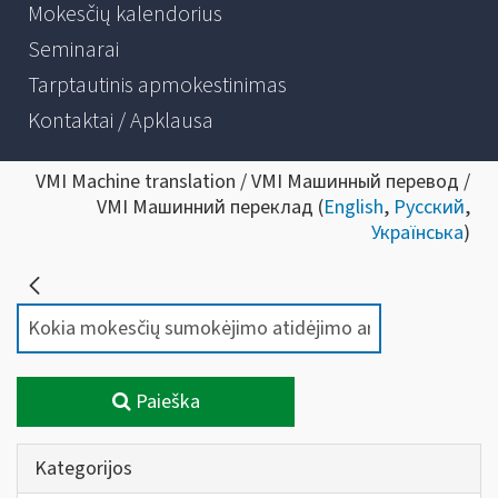
Mokesčių kalendorius
Seminarai
Tarptautinis apmokestinimas
Kontaktai / Apklausa
VMI Machine translation / VMI Машинный перевод /
VMI Машинний переклад (
English
,
Русский
,
Українська
)
Paieška
Kategorijos