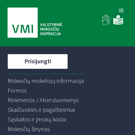
Prisijungti
Mokesčių mokėtojų informacija
Formos
Rinkmenos / Atviri duomenys
Skaičiuoklės ir pagalbininkai
Sąskaitos ir įmokų kodai
Mokesčių žinynas