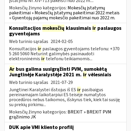
įstatymu Nr. XIV-713 pakeisti nuo 2022 m....
Mokesčių žinyno kategorijos:
Mokesčių įstatymų
pakeitimai » Mokesčių įstatymų pakeitimai 2022 metais
» Gyventojų pajamų mokesčio pakeitimai nuo 2022 m.
Konsultacijos
mokesčių
klausimais
ir
paslaugos
gyventojams
Web turinio sąrašas
2024-02-05
Konsultacijos
ir
paslaugos gyventojams telefonu: +370
5 260 5060 Neturint galimybės pasinaudoti
elektroninėmis
ir
telefonu teikiamomis...
Ar
bus galima susigrąžinti PVM, sumokėtą
Jungtinėje Karalystėje 2021 m.
ir
vėlesniais
Web turinio sąrašas
2021-07-29
Jungtinei Karalystei išstojus iš ES
ir
pasibaigus
pereinamajam laikotarpiui ES teisėje numatytos
procedūros nebus taikomos, išskyrus tiek, kiek tai susiję
su prekių pirkimu...
Mokesčių žinyno kategorijos:
BREXIT » BREXIT PVM
grąžinimo JK
DUK apie VMI kliento profilį