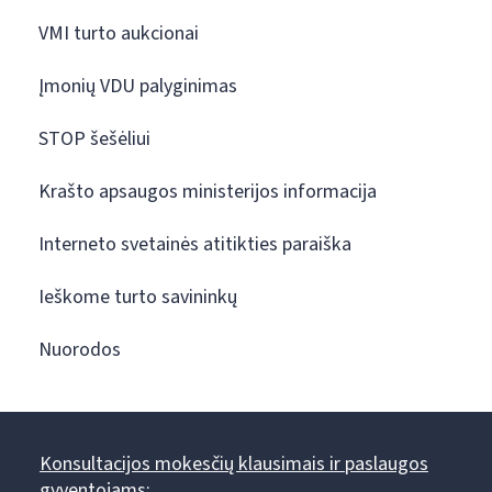
VMI turto aukcionai
Įmonių VDU palyginimas
STOP šešėliui
Krašto apsaugos ministerijos informacija
Interneto svetainės atitikties paraiška
Ieškome turto savininkų
Nuorodos
Konsultacijos mokesčių klausimais ir paslaugos
gyventojams: