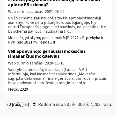
apie ne ES schemą?
Web turinio sąrašas
2021-06-09
Ne ES schema gali naudotis tik tie apmokestinamieji
asmenys, kurie nėra įsikūrę Europos Sąjungoje, t. y.
neturi Europos Sąjungoje nei buveinės, nei padalinių. Ne
ES schema gali būti naudojama tik...
Mokesčių įstatymų pakeitimai:
MĮP 2021 » E-prekyba ir
PVM nuo 2021 m. liepos 1 d.
VMI apdovanojo geriausiai mokesčius
išmanančius moksleivius
Web turinio sąrašas
2020-11-18
Valstybinė mokesčių inspekcija (toliau – VMI)
informuoja, kad kasmetinės viktorinos „Mokesčiai
sugrįžta kiekvienam“ finale geriausiai pasirodė ir prizais
buvo apdovanota profesinio rengimo centro...
Metai:
2020
20 Įrašų(-ai)
Rodoma nuo 281 iki 300 iš 7,292 irašų.