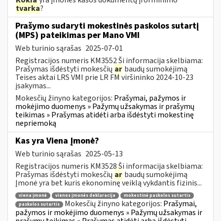
tvarka
?
Prašymo sudaryti mokestinės paskolos sutartį
(MPS) pateikimas per Mano VMI
Web turinio sąrašas
2025-07-01
Registracijos numeris KM3552 Ši informacija skelbiama:
Prašymas išdėstyti mokesčių
ar
baudų sumokėjimą
Teises aktai LRS VMI prie LR FM viršininko 2024-10-23
įsakymas...
Mokesčių žinyno kategorijos:
Prašymai, pažymos ir
mokėjimo duomenys » Pažymų užsakymas ir prašymų
teikimas » Prašymas atidėti arba išdėstyti mokestinę
nepriemoką
Kas yra Viena Įmonė?
Web turinio sąrašas
2025-05-13
Registracijos numeris KM3528 Ši informacija skelbiama:
Prašymas išdėstyti mokesčių
ar
baudų sumokėjimą
Įmonė yra bet kuris ekonominę veiklą vykdantis fizinis...
viena įmonė
vienos įmonės deklaracija
mokestinė paskolos sutartis
Mokesčių žinyno kategorijos:
Prašymai,
paskolos sutartis
pažymos ir mokėjimo duomenys » Pažymų užsakymas ir
prašymų teikimas » Prašymas atidėti arba išdėstyti