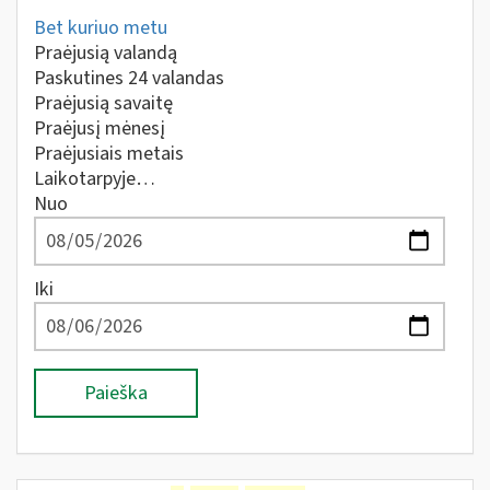
Bet kuriuo metu
Praėjusią valandą
Paskutines 24 valandas
Praėjusią savaitę
Praėjusį mėnesį
Praėjusiais metais
Laikotarpyje…
Nuo
Iki
Paieška