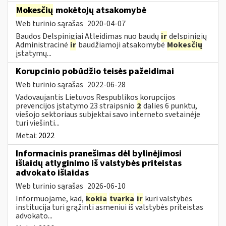
Mokesčių
mokėtojų atsakomybė
Web turinio sąrašas
2020-04-07
Baudos Delspinigiai Atleidimas nuo baudų
ir
delspinigių
Administracinė
ir
baudžiamoji atsakomybė
Mokesčių
įstatymų...
Korupcinio pobūdžio teisės pažeidimai
Web turinio sąrašas
2022-06-28
Vadovaujantis Lietuvos Respublikos korupcijos
prevencijos įstatymo 23 straipsnio
2
dalies 6 punktu,
viešojo sektoriaus subjektai savo interneto svetainėje
turi viešinti...
Metai:
2022
Informacinis pranešimas dėl bylinėjimosi
išlaidų atlyginimo iš valstybės priteistas
advokato išlaidas
Web turinio sąrašas
2026-06-10
Informuojame, kad,
kokia
tvarka
ir
kuri valstybės
institucija turi grąžinti asmeniui iš valstybės priteistas
advokato...