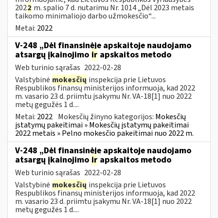
202
2
m. spalio 7 d. nutarimu Nr. 1014 „Dėl 2023 metais
taikomo minimaliojo darbo užmokesčio“...
Metai:
2022
V-248 „Dėl finansinėje apskaitoje naudojamo
atsargų įkainojimo
ir
apskaitos metodo
Web turinio sąrašas
2022-02-28
Valstybinė
mokesčių
inspekcija prie Lietuvos
Respublikos finansų ministerijos informuoja, kad 2022
m. vasario 23 d. priimtu įsakymu Nr. VA-18[1] nuo 2022
metų gegužės 1 d....
Metai:
2022
Mokesčių žinyno kategorijos:
Mokesčių
įstatymų pakeitimai » Mokesčių įstatymų pakeitimai
2022 metais » Pelno mokesčio pakeitimai nuo 2022 m.
V-248 „Dėl finansinėje apskaitoje naudojamo
atsargų įkainojimo
ir
apskaitos metodo
Web turinio sąrašas
2022-02-28
Valstybinė
mokesčių
inspekcija prie Lietuvos
Respublikos finansų ministerijos informuoja, kad 2022
m. vasario 23 d. priimtu įsakymu Nr. VA-18[1] nuo 2022
metų gegužės 1 d....