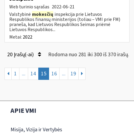
Web turinio sąrašas
2022-06-21
Valstybinė
mokesčių
inspekcija prie Lietuvos
Respublikos finansų ministerijos (toliau – VMI prie FM)
praneša, kad Lietuvos Respublikos Seimas priėmė
Lietuvos Respublikos...
Metai:
2022
20 Įrašų(-ai)
Rodoma nuo 281 iki 300 iš 370 irašų.
1
...
14
15
16
...
19
APIE VMI
Misija, Vizija ir Vertybės