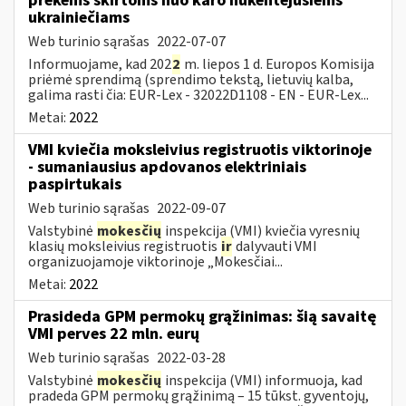
prekėms skirtoms nuo karo nukentėjusiems
ukrainiečiams
Web turinio sąrašas
2022-07-07
Informuojame, kad 202
2
m. liepos 1 d. Europos Komisija
priėmė sprendimą (sprendimo tekstą, lietuvių kalba,
galima rasti čia: EUR-Lex - 32022D1108 - EN - EUR-Lex...
Metai:
2022
VMI kviečia moksleivius registruotis viktorinoje
- sumaniausius apdovanos elektriniais
paspirtukais
Web turinio sąrašas
2022-09-07
Valstybinė
mokesčių
inspekcija (VMI) kviečia vyresnių
klasių moksleivius registruotis
ir
dalyvauti VMI
organizuojamoje viktorinoje „Mokesčiai...
Metai:
2022
Prasideda GPM permokų grąžinimas: šią savaitę
VMI perves 22 mln. eurų
Web turinio sąrašas
2022-03-28
Valstybinė
mokesčių
inspekcija (VMI) informuoja, kad
pradeda GPM permokų grąžinimą – 15 tūkst. gyventojų,