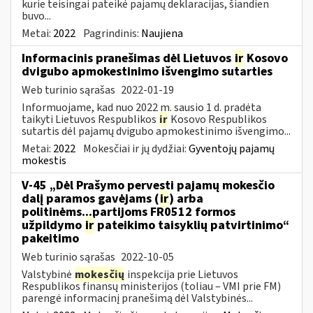
kurie teisingai pateikė pajamų deklaracijas, šiandien
buvo...
Metai:
2022
Pagrindinis:
Naujiena
Informacinis pranešimas dėl Lietuvos
ir
Kosovo
dvigubo apmokestinimo išvengimo sutarties
Web turinio sąrašas
2022-01-19
Informuojame, kad nuo 2022 m. sausio 1 d. pradėta
taikyti Lietuvos Respublikos
ir
Kosovo Respublikos
sutartis dėl pajamų dvigubo apmokestinimo išvengimo...
Metai:
2022
Mokesčiai ir jų dydžiai:
Gyventojų pajamų
mokestis
V-45 „Dėl Prašymo pervesti pajamų mokesčio
dalį paramos gavėjams (
ir
) arba
politinėms...partijoms FR0512 formos
užpildymo
ir
pateikimo taisyklių patvirtinimo“
pakeitimo
Web turinio sąrašas
2022-10-05
Valstybinė
mokesčių
inspekcija prie Lietuvos
Respublikos finansų ministerijos (toliau – VMI prie FM)
parengė informacinį pranešimą dėl Valstybinės...