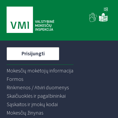
Prisijungti
Mokesčių mokėtojų informacija
Formos
Rinkmenos / Atviri duomenys
Skaičiuoklės ir pagalbininkai
Sąskaitos ir įmokų kodai
Mokesčių žinynas