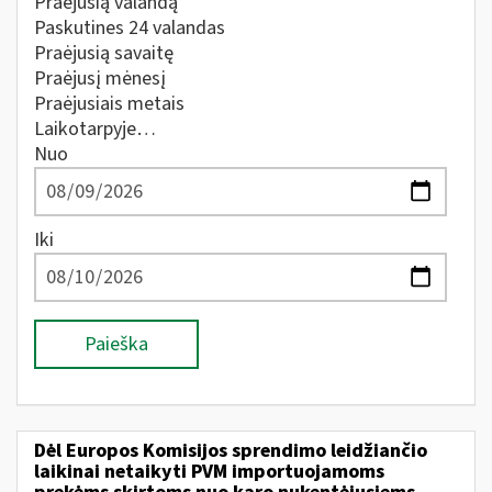
Praėjusią valandą
Paskutines 24 valandas
Praėjusią savaitę
Praėjusį mėnesį
Praėjusiais metais
Laikotarpyje…
Nuo
Iki
Paieška
Dėl Europos Komisijos sprendimo leidžiančio
laikinai netaikyti PVM importuojamoms