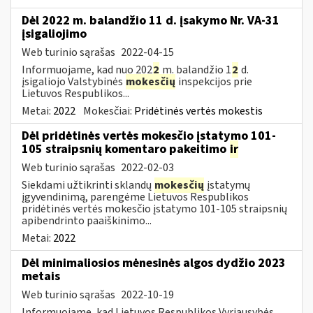
Dėl 2022 m. balandžio 11 d. įsakymo Nr. VA-31
įsigaliojimo
Web turinio sąrašas
2022-04-15
Informuojame, kad nuo 202
2
m. balandžio 1
2
d.
įsigaliojo Valstybinės
mokesčių
inspekcijos prie
Lietuvos Respublikos...
Metai:
2022
Mokesčiai:
Pridėtinės vertės mokestis
Dėl pridėtinės vertės mokesčio įstatymo 101-
105 straipsnių komentaro pakeitimo
ir
Web turinio sąrašas
2022-02-03
Siekdami užtikrinti sklandų
mokesčių
įstatymų
įgyvendinimą, parengėme Lietuvos Respublikos
pridėtinės vertės mokesčio įstatymo 101-105 straipsnių
apibendrinto paaiškinimo...
Metai:
2022
Dėl minimaliosios mėnesinės algos dydžio 2023
metais
Web turinio sąrašas
2022-10-19
Informuojame, kad Lietuvos Respublikos Vyriausybės