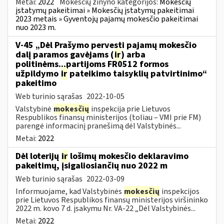
Metai:
2022
Mokesčių žinyno kategorijos:
Mokesčių
įstatymų pakeitimai » Mokesčių įstatymų pakeitimai
2023 metais » Gyventojų pajamų mokesčio pakeitimai
nuo 2023 m.
V-45 „Dėl Prašymo pervesti pajamų mokesčio
dalį paramos gavėjams (
ir
) arba
politinėms...partijoms FR0512 formos
užpildymo
ir
pateikimo taisyklių patvirtinimo“
pakeitimo
Web turinio sąrašas
2022-10-05
Valstybinė
mokesčių
inspekcija prie Lietuvos
Respublikos finansų ministerijos (toliau – VMI prie FM)
parengė informacinį pranešimą dėl Valstybinės...
Metai:
2022
Dėl loterijų
ir
lošimų mokesčio deklaravimo
pakeitimų, įsigaliosiančių nuo 2022 m
Web turinio sąrašas
2022-03-09
Informuojame, kad Valstybinės
mokesčių
inspekcijos
prie Lietuvos Respublikos finansų ministerijos viršininko
2022 m. kovo 7 d. įsakymu Nr. VA-22 „Dėl Valstybinės...
Metai:
2022