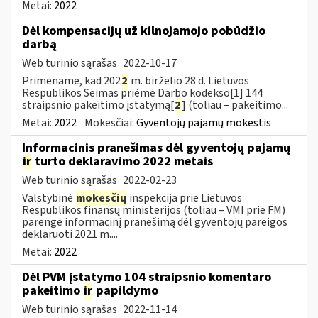
Metai:
2022
Dėl kompensacijų už kilnojamojo pobūdžio
darbą
Web turinio sąrašas
2022-10-17
Primename, kad 202
2
m. birželio 28 d. Lietuvos
Respublikos Seimas priėmė Darbo kodekso[1] 144
straipsnio pakeitimo įstatymą[
2
] (toliau – pakeitimo...
Metai:
2022
Mokesčiai:
Gyventojų pajamų mokestis
Informacinis pranešimas dėl gyventojų pajamų
ir
turto deklaravimo 2022 metais
Web turinio sąrašas
2022-02-23
Valstybinė
mokesčių
inspekcija prie Lietuvos
Respublikos finansų ministerijos (toliau – VMI prie FM)
parengė informacinį pranešimą dėl gyventojų pareigos
deklaruoti 2021 m....
Metai:
2022
Dėl PVM įstatymo 104 straipsnio komentaro
pakeitimo
ir
papildymo
Web turinio sąrašas
2022-11-14