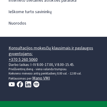
Interneto svetainės atitikties paraiška
Ieškome turto savininkų
Nuorodos
Konsultacijos mokesčių klausimais ir paslaugos
gyventojams:
+370 5 260 5060
Darbo laikas: I-IV 8.00-17.00, V 8.00-15.45.
Prieššventinę dieną - viena valanda trumpiau.
Kiekvieno mėnesio antrą penktadienį 8.00 val. - 12.00 val.
Mano VMI
Paklausimas per