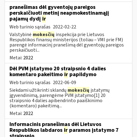
pranešimas dėl gyventojų pareigos
perskaičiuoti metinį neapmokestinamąjį
pajamų dydį
ir
Web turinio sąrašas
2022-02-22
Valstybinė
mokesčių
inspekcija prie Lietuvos
Respublikos finansų ministerijos (toliau – VMI prie FM)
parengė informacinį pranešimą dėl gyventojų pareigos
perskaičiuoti...
Metai:
2022
Dėl PVM įstatymo 20 straipsnio 4 dalies
komentaro pakeitimo
ir
papildymo
Web turinio sąrašas
2022-06-09
Siekdami užtikrinti sklandų
mokesčių
įstatymų
įgyvendinimą, parengėme PVM įstatymo[1] 20
straipsnio 4 dalies apibendrinto paaiškinimo
(komentaro) pakeitimą...
Metai:
2022
Informacinis pranešimas dėl Lietuvos
Respublikos labdaros
ir
paramos įstatymo 7
straipsnio