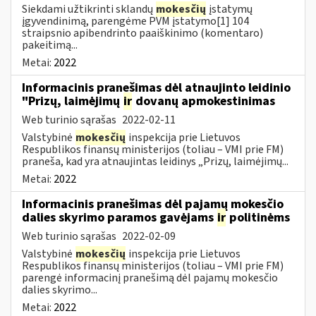
Siekdami užtikrinti sklandų
mokesčių
įstatymų
įgyvendinimą, parengėme PVM įstatymo[1] 104
straipsnio apibendrinto paaiškinimo (komentaro)
pakeitimą...
Metai:
2022
Informacinis pranešimas dėl atnaujinto leidinio
"Prizų, laimėjimų
ir
dovanų apmokestinimas
Web turinio sąrašas
2022-02-11
Valstybinė
mokesčių
inspekcija prie Lietuvos
Respublikos finansų ministerijos (toliau – VMI prie FM)
praneša, kad yra atnaujintas leidinys „Prizų, laimėjimų...
Metai:
2022
Informacinis pranešimas dėl pajamų mokesčio
dalies skyrimo paramos gavėjams
ir
politinėms
Web turinio sąrašas
2022-02-09
Valstybinė
mokesčių
inspekcija prie Lietuvos
Respublikos finansų ministerijos (toliau – VMI prie FM)
parengė informacinį pranešimą dėl pajamų mokesčio
dalies skyrimo...
Metai:
2022