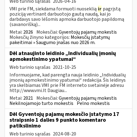
Web turinio sąrašas
2026-04-16
VMI prie FM, siekdama formuoti nuoseklią
ir
pagrįstą
poziciją vertinant darbuotojo gautą naudą, kai jo
darbdavys savo lėšomis apmoka darbuotojo papildomą
(savanorišką)...
Metai:
2026
Mokesčiai:
Gyventojų pajamų mokestis
Mokesčių žinyno kategorijos:
Mokesčių įstatymų
pakeitimai » Saugumo įnašas nuo 2026 m.
Dėl atnaujinto leidinio „Individualių įmonių
apmokestinimo ypatumai“
Web turinio sąrašas
2021-10-25
Informuojame, kad parengta nauja leidinio „Individualių
įmonių apmokestinimo ypatumai“ redakcija. Šis leidinys
yra skelbiamas VMI prie FM interneto svetainėje adresu
http://www.vmi.lt Daugiau...
Metai:
2021
Mokesčiai:
Gyventojų pajamų mokestis
Nekilnojamojo turto mokestis
Pelno mokestis
Dėl Gyventojų pajamų mokesčio įstatymo 17
straipsnio 1 dalies 9 punkto komentaro
patikslinimo
Web turinio sąrašas
2024-08-20