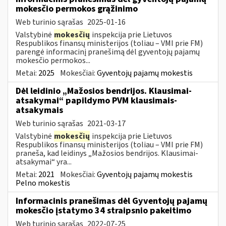
mokesčio permokos grąžinimo
Web turinio sąrašas
2025-01-16
Valstybinė
mokesčių
inspekcija prie Lietuvos
Respublikos finansų ministerijos (toliau – VMI prie FM)
parengė informacinį pranešimą dėl gyventojų pajamų
mokesčio permokos...
Metai:
2025
Mokesčiai:
Gyventojų pajamų mokestis
Dėl leidinio „Mažosios bendrijos. Klausimai-
atsakymai“ papildymo PVM klausimais-
atsakymais
Web turinio sąrašas
2021-03-17
Valstybinė
mokesčių
inspekcija prie Lietuvos
Respublikos finansų ministerijos (toliau – VMI prie FM)
praneša, kad leidinys „Mažosios bendrijos. Klausimai-
atsakymai“ yra...
Metai:
2021
Mokesčiai:
Gyventojų pajamų mokestis
Pelno mokestis
Informacinis pranešimas dėl Gyventojų pajamų
mokesčio įstatymo 34 straipsnio pakeitimo
Web turinio sąrašas
2022-07-25