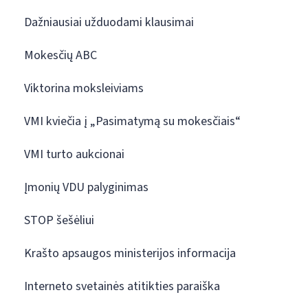
Dažniausiai užduodami klausimai
Mokesčių ABC
Viktorina moksleiviams
VMI kviečia į „Pasimatymą su mokesčiais“
VMI turto aukcionai
Įmonių VDU palyginimas
STOP šešėliui
Krašto apsaugos ministerijos informacija
Interneto svetainės atitikties paraiška