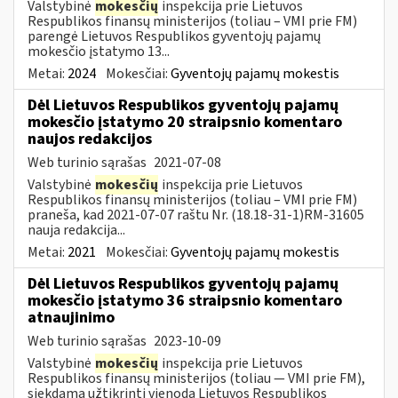
Valstybinė
mokesčių
inspekcija prie Lietuvos
Respublikos finansų ministerijos (toliau – VMI prie FM)
parengė Lietuvos Respublikos gyventojų pajamų
mokesčio įstatymo 13...
Metai:
2024
Mokesčiai:
Gyventojų pajamų mokestis
Dėl Lietuvos Respublikos gyventojų pajamų
mokesčio įstatymo 20 straipsnio komentaro
naujos redakcijos
Web turinio sąrašas
2021-07-08
Valstybinė
mokesčių
inspekcija prie Lietuvos
Respublikos finansų ministerijos (toliau – VMI prie FM)
praneša, kad 2021-07-07 raštu Nr. (18.18-31-1)RM-31605
nauja redakcija...
Metai:
2021
Mokesčiai:
Gyventojų pajamų mokestis
Dėl Lietuvos Respublikos gyventojų pajamų
mokesčio įstatymo 36 straipsnio komentaro
atnaujinimo
Web turinio sąrašas
2023-10-09
Valstybinė
mokesčių
inspekcija prie Lietuvos
Respublikos finansų ministerijos (toliau — VMI prie FM),
siekdama užtikrinti vienodą Lietuvos Respublikos