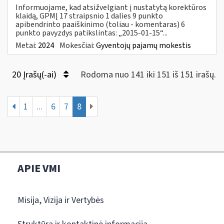
Informuojame, kad atsižvelgiant į nustatytą korektūros
klaidą, GPMĮ 17 straipsnio 1 dalies 9 punkto
apibendrinto paaiškinimo (toliau - komentaras) 6
punkto pavyzdys patikslintas: „2015-01-15“...
Metai:
2024
Mokesčiai:
Gyventojų pajamų mokestis
20 Įrašų(-ai)
Rodoma nuo 141 iki 151 iš 151 irašų.
1
...
6
7
8
APIE VMI
Misija, Vizija ir Vertybės