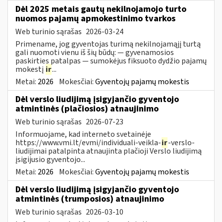
Dėl 2025 metais gautų nekilnojamojo turto
nuomos pajamų apmokestinimo tvarkos
Web turinio sąrašas
2026-03-24
Primename, jog gyventojas turimą nekilnojamąjį turtą
gali nuomoti vienu iš šių būdų: — gyvenamosios
paskirties patalpas — sumokėjus fiksuoto dydžio pajamų
mokestį
ir
...
Metai:
2026
Mokesčiai:
Gyventojų pajamų mokestis
Dėl verslo liudijimą įsigyjančio gyventojo
atmintinės (plačiosios) atnaujinimo
Web turinio sąrašas
2026-07-23
Informuojame, kad interneto svetainėje
https://www.vmi.lt/evmi/individuali-veikla-
ir
-verslo-
liudijimai patalpinta atnaujinta plačioji Verslo liudijimą
įsigijusio gyventojo...
Metai:
2026
Mokesčiai:
Gyventojų pajamų mokestis
Dėl verslo liudijimą įsigyjančio gyventojo
atmintinės (trumposios) atnaujinimo
Web turinio sąrašas
2026-03-10