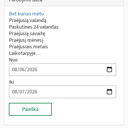
Bet kuriuo metu
Praėjusią valandą
Paskutines 24 valandas
Praėjusią savaitę
Praėjusį mėnesį
Praėjusiais metais
Laikotarpyje…
Nuo
Iki
Paieška