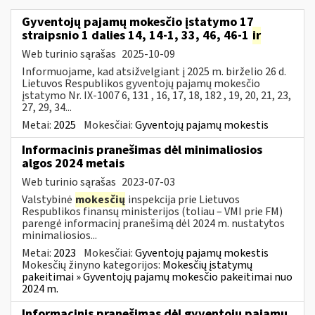
Gyventojų pajamų mokesčio įstatymo 17
straipsnio 1 dalies 14, 14-1, 33, 46, 46-1
ir
Web turinio sąrašas
2025-10-09
Informuojame, kad atsižvelgiant į 2025 m. birželio 26 d.
Lietuvos Respublikos gyventojų pajamų mokesčio
įstatymo Nr. IX-1007 6, 131 , 16, 17, 18, 182 , 19, 20, 21, 23,
27, 29, 34...
Metai:
2025
Mokesčiai:
Gyventojų pajamų mokestis
Informacinis pranešimas dėl minimaliosios
algos 2024 metais
Web turinio sąrašas
2023-07-03
Valstybinė
mokesčių
inspekcija prie Lietuvos
Respublikos finansų ministerijos (toliau – VMI prie FM)
parengė informacinį pranešimą dėl 2024 m. nustatytos
minimaliosios...
Metai:
2023
Mokesčiai:
Gyventojų pajamų mokestis
Mokesčių žinyno kategorijos:
Mokesčių įstatymų
pakeitimai » Gyventojų pajamų mokesčio pakeitimai nuo
2024 m.
Informacinis pranešimas dėl gyventojų pajamų