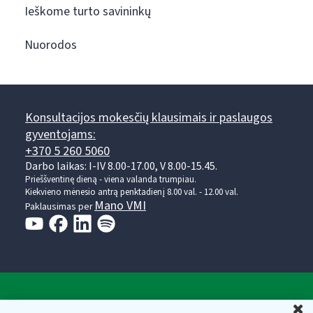
Ieškome turto savininkų
Nuorodos
Konsultacijos mokesčių klausimais ir paslaugos
gyventojams:
+370 5 260 5060
Darbo laikas: I-IV 8.00-17.00, V 8.00-15.45.
Prieššventinę dieną - viena valanda trumpiau.
Kiekvieno mėnesio antrą penktadienį 8.00 val. - 12.00 val.
Mano VMI
Paklausimas per
Valstybinė mokesčių inspekcija prie Lietuvos
U