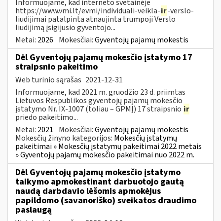
Informuojame, kad interneto svetainėje
https://www.vmi.lt/evmi/individuali-veikla-
ir
-verslo-
liudijimai patalpinta atnaujinta trumpoji Verslo
liudijimą įsigijusio gyventojo...
Metai:
2026
Mokesčiai:
Gyventojų pajamų mokestis
Dėl Gyventojų pajamų mokesčio įstatymo 17
straipsnio pakeitimo
Web turinio sąrašas
2021-12-31
Informuojame, kad 2021 m. gruodžio 23 d. priimtas
Lietuvos Respublikos gyventojų pajamų mokesčio
įstatymo Nr. IX-1007 (toliau – GPMĮ) 17 straipsnio
ir
priedo pakeitimo...
Metai:
2021
Mokesčiai:
Gyventojų pajamų mokestis
Mokesčių žinyno kategorijos:
Mokesčių įstatymų
pakeitimai » Mokesčių įstatymų pakeitimai 2022 metais
» Gyventojų pajamų mokesčio pakeitimai nuo 2022 m.
Dėl Gyventojų pajamų mokesčio įstatymo
taikymo apmokestinant darbuotojo gautą
naudą darbdavio lėšomis apmokėjus
papildomo (savanoriško) sveikatos draudimo
paslaugą