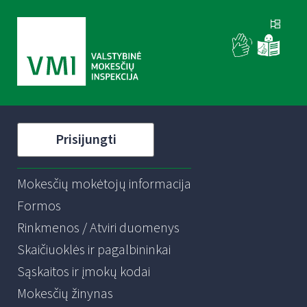
Prisijungti
Mokesčių mokėtojų informacija
Formos
Rinkmenos / Atviri duomenys
Skaičiuoklės ir pagalbininkai
Sąskaitos ir įmokų kodai
Mokesčių žinynas