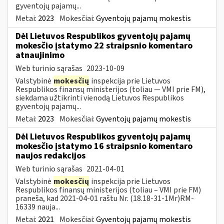
gyventojų pajamų...
Metai:
2023
Mokesčiai:
Gyventojų pajamų mokestis
Dėl Lietuvos Respublikos gyventojų pajamų
mokesčio įstatymo 22 straipsnio komentaro
atnaujinimo
Web turinio sąrašas
2023-10-09
Valstybinė
mokesčių
inspekcija prie Lietuvos
Respublikos finansų ministerijos (toliau — VMI prie FM),
siekdama užtikrinti vienodą Lietuvos Respublikos
gyventojų pajamų...
Metai:
2023
Mokesčiai:
Gyventojų pajamų mokestis
Dėl Lietuvos Respublikos gyventojų pajamų
mokesčio įstatymo 16 straipsnio komentaro
naujos redakcijos
Web turinio sąrašas
2021-04-01
Valstybinė
mokesčių
inspekcija prie Lietuvos
Respublikos finansų ministerijos (toliau – VMI prie FM)
praneša, kad 2021-04-01 raštu Nr. (18.18-31-1Mr)RM-
16339 nauja...
Metai:
2021
Mokesčiai:
Gyventojų pajamų mokestis