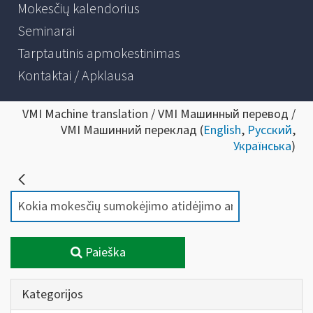
Mokesčių kalendorius
Seminarai
Tarptautinis apmokestinimas
Kontaktai / Apklausa
VMI Machine translation / VMI Машинный перевод /
VMI Машинний переклад (
English
,
Русский
,
Українська
)
Paieška
Kategorijos