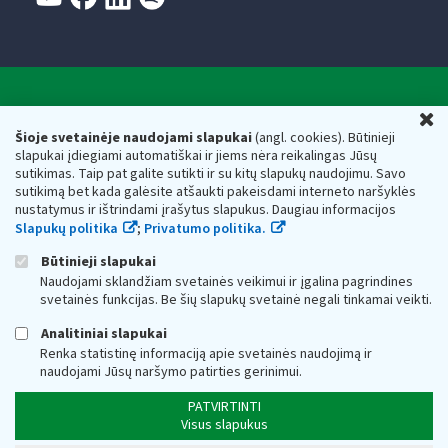
Valstybinė mokesčių inspekcija prie Lietuvos
U
Respublikos finansų ministerijos
Šioje svetainėje naudojami slapukai
(angl. cookies). Būtinieji
slapukai įdiegiami automatiškai ir jiems nėra reikalingas Jūsų
Biudžetinė įstaiga. Juridinio asmens kodas — 188659752,
sutikimas. Taip pat galite sutikti ir su kitų slapukų naudojimu. Savo
adresas: Vasario 16-osios g. 14, 01107 Vilnius, Lietuva, el.paštas:
sutikimą bet kada galėsite atšaukti pakeisdami interneto naršyklės
vmi@vmi.lt
, E. pristatymo dėžutės adresas 188659752
nustatymus ir ištrindami įrašytus slapukus. Daugiau informacijos
Duomenys apie Valstybinę mokesčių inspekciją prie Lietuvos
Slapukų politika
;
Privatumo politika.
Respublikos finansų ministerijos kaupiami ir saugomi Juridinių
asmenų registre
Būtinieji slapukai
Naudojami sklandžiam svetainės veikimui ir įgalina pagrindines
svetainės funkcijas. Be šių slapukų svetainė negali tinkamai veikti.
Analitiniai slapukai
Renka statistinę informaciją apie svetainės naudojimą ir
naudojami Jūsų naršymo patirties gerinimui.
PATVIRTINTI
Visus slapukus