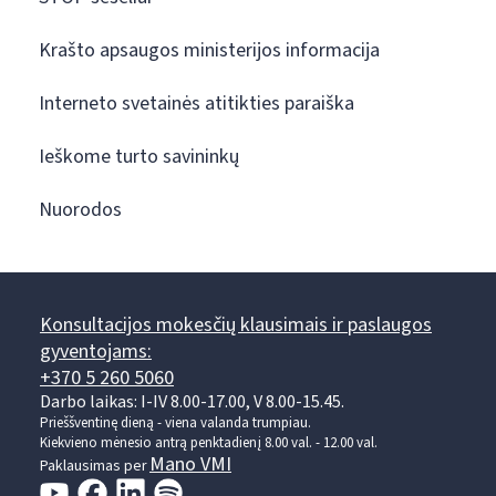
Krašto apsaugos ministerijos informacija
Interneto svetainės atitikties paraiška
Ieškome turto savininkų
Nuorodos
Konsultacijos mokesčių klausimais ir paslaugos
gyventojams:
+370 5 260 5060
Darbo laikas: I-IV 8.00-17.00, V 8.00-15.45.
Prieššventinę dieną - viena valanda trumpiau.
Kiekvieno mėnesio antrą penktadienį 8.00 val. - 12.00 val.
Mano VMI
Paklausimas per