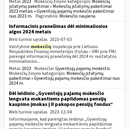
Metai:
2023
Mokesčių žinyno kategorijos:
Mokesčių
įstatymų pakeitimai » Mokesčių įstatymų pakeitimai
2023 metais » Gyventojų pajamų mokesčio pakeitimai
nuo 2023 m.
Pagrindinis:
Mokesčio naujiena
Informacinis pranešimas dėl minimaliosios
algos 2024 metais
Web turinio sąrašas
2023-07-03
Valstybinė
mokesčių
inspekcija prie Lietuvos
Respublikos finansų ministerijos (toliau – VMI prie FM)
parengė informacinį pranešimą dėl 2024 m. nustatytos
minimaliosios...
Metai:
2023
Mokesčiai:
Gyventojų pajamų mokestis
Mokesčių žinyno kategorijos:
Mokesčių įstatymų
pakeitimai » Gyventojų pajamų mokesčio pakeitimai nuo
2024 m.
Dėl leidinio „Gyventojų pajamų mokesčio
lengvata mokantiems papildomas pensijų
kaupimo įmokas į II pakopos pensijų fondus“
Web turinio sąrašas
2023-12-04
Informuojame, kad parengtas leidinys „Gyventojų
pajamų mokesčio lengvata mokantiems papildomas
pensijų kaupimo įmokas į II pakopos pensijų fondus“