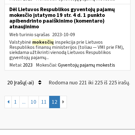
Dėl Lietuvos Respublikos gyventojų pajamų
mokesčio įstatymo 19 str. 4 d. 1 punkto
apibendrinto paaiškinimo (komentaro)
atnaujinimo
Web turinio sąrašas
2023-10-09
Valstybinė
mokesčių
inspekcija prie Lietuvos
Respublikos finansų ministerijos (toliau — VMI prie FM),
siekdama užtikrinti vienodą Lietuvos Respublikos
gyventojų pajamų...
Metai:
2023
Mokesčiai:
Gyventojų pajamų mokestis
20 Įrašų(-ai)
Rodoma nuo 221 iki 225 iš 225 irašų.
1
...
10
11
12