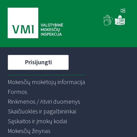
Prisijungti
Mokesčių mokėtojų informacija
Formos
Rinkmenos / Atviri duomenys
Skaičiuoklės ir pagalbininkai
Sąskaitos ir įmokų kodai
Mokesčių žinynas