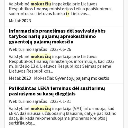
Valstybinė
mokesčių
inspekcija prie Lietuvos
Respublikos finansų ministerijos teikia paaiškinimus,
suderintus su Lietuvos banku
ir
Lietuvos...
Metai:
2023
Informacinis pranešimas dėl savivaldybės
tarybos narių pajamų apmokestinimo
gyventojų pajamų mokesčiu
Web turinio sąrašas
2023-06-26
Valstybinė
mokesčių
inspekcija prie Lietuvos
Respublikos finansų ministerijos informuoja, kad 2023
m. birželio 13 d. Lietuvos Respublikos Seimas priėmė
Lietuvos Respublikos...
Metai:
2023
Mokesčiai:
Gyventojų pajamų mokestis
Patikslintas i.EKA terminas dėl susitarimų
pasirašymo su kasų diegėjais
Web turinio sąrašas
2023-01-31
Valstybinė
mokesčių
inspekcija (VMI) informuoja, kad
i.EKA dažniausiai užduodamų klausimų dalyje patikslino
datą, iki kada rekomenduojama įmonėms kreiptis į
sertifikuotą...