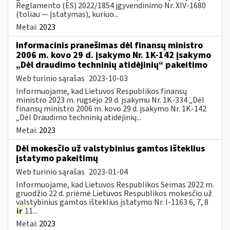
Reglamento (ES) 2022/1854 įgyvendinimo Nr. XIV-1680
(toliau — Įstatymas), kuriuo...
Metai:
2023
Informacinis pranešimas dėl finansų ministro
2006 m. kovo 29 d. įsakymo Nr. 1K-142 įsakymo
„Dėl draudimo techninių atidėjinių“ pakeitimo
Web turinio sąrašas
2023-10-03
Informuojame, kad Lietuvos Respublikos finansų
ministro 2023 m. rugsėjo 29 d. įsakymu Nr. 1K-334 „Dėl
finansų ministro 2006 m. kovo 29 d. įsakymo Nr. 1K-142
„Dėl Draudimo techninių atidėjinių...
Metai:
2023
Dėl mokesčio už valstybinius gamtos išteklius
įstatymo pakeitimų
Web turinio sąrašas
2023-01-04
Informuojame, kad Lietuvos Respublikos Seimas 2022 m.
gruodžio 22 d. priėmė Lietuvos Respublikos mokesčio už
valstybinius gamtos išteklius įstatymo Nr. I-1163 6, 7, 8
ir
11...
Metai:
2023