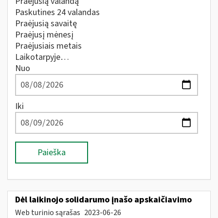
Praėjusią valandą
Paskutines 24 valandas
Praėjusią savaitę
Praėjusį mėnesį
Praėjusiais metais
Laikotarpyje…
Nuo
Iki
Paieška
Dėl laikinojo solidarumo įnašo apskaičiavimo
Web turinio sąrašas
2023-06-26