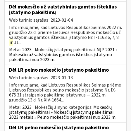
Dėl mokesčio už valstybinius gamtos išteklius
įstatymo pakeitimų
Web turinio sąrašas
2023-01-04
Informuojame, kad Lietuvos Respublikos Seimas 2022 m.
gruodžio 22 d. priėmė Lietuvos Respublikos mokesčio už
valstybinius gamtos išteklius įstatymo Nr. I-1163 6, 7, 8
ir
11...
Metai:
2023
Mokesčių įstatymų pakeitimai:
MĮP 2021 »
Mokesčio už valstybinius gamtos išteklius įstatymo
pakeitimai nuo 2023 m.
Dėl LR pelno mokesčio įstatymo pakeitimo
Web turinio sąrašas
2023-01-13
Informuojame, kad Lietuvos Respublikos Seimas priėmė
Lietuvos Respublikos pelno mokesčio įstatymo Nr. IX-
675 31 straipsnio pakeitimo įstatymus — 2022 m.
gruodžio 13 d. Nr. XIV-1664...
Metai:
2023
Mokesčių žinyno kategorijos:
Mokesčių
įstatymų pakeitimai » Mokesčių įstatymų pakeitimai
2023 metais » Pelno mokesčio pakeitimai nuo 2023 m.
Dėl LR pelno mokesčio įstatymo pakeitimo