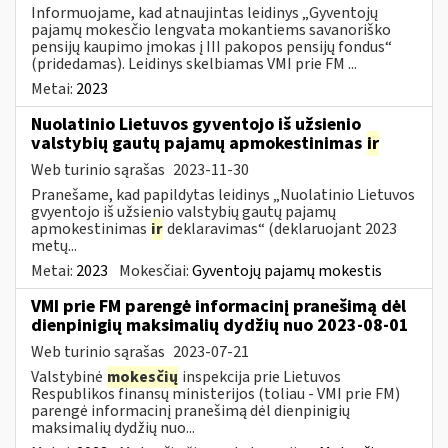
Informuojame, kad atnaujintas leidinys „Gyventojų
pajamų mokesčio lengvata mokantiems savanoriško
pensijų kaupimo įmokas į III pakopos pensijų fondus“
(pridedamas). Leidinys skelbiamas VMI prie FM ...
Metai:
2023
Nuolatinio Lietuvos gyventojo iš užsienio
valstybių gautų pajamų apmokestinimas
ir
Web turinio sąrašas
2023-11-30
Pranešame, kad papildytas leidinys „Nuolatinio Lietuvos
gvyentojo iš užsienio valstybių gautų pajamų
apmokestinimas
ir
deklaravimas“ (deklaruojant 2023
metų...
Metai:
2023
Mokesčiai:
Gyventojų pajamų mokestis
VMI prie FM parengė informacinį pranešimą dėl
dienpinigių maksimalių dydžių nuo 2023-08-01
Web turinio sąrašas
2023-07-21
Valstybinė
mokesčių
inspekcija prie Lietuvos
Respublikos finansų ministerijos (toliau - VMI prie FM)
parengė informacinį pranešimą dėl dienpinigių
maksimalių dydžių nuo...