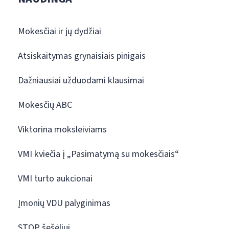
Mokesčiai ir jų dydžiai
Atsiskaitymas grynaisiais pinigais
Dažniausiai užduodami klausimai
Mokesčių ABC
Viktorina moksleiviams
VMI kviečia į „Pasimatymą su mokesčiais“
VMI turto aukcionai
Įmonių VDU palyginimas
STOP šešėliui