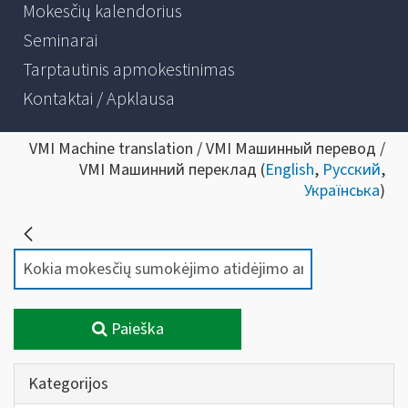
Mokesčių kalendorius
Seminarai
Tarptautinis apmokestinimas
Kontaktai / Apklausa
VMI Machine translation / VMI Машинный перевод /
VMI Машинний переклад (
English
,
Русский
,
Українська
)
Paieška
Kategorijos