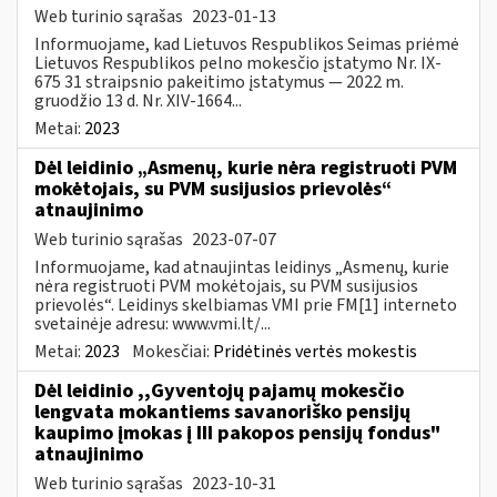
Web turinio sąrašas
2023-01-13
Informuojame, kad Lietuvos Respublikos Seimas priėmė
Lietuvos Respublikos pelno mokesčio įstatymo Nr. IX-
675 31 straipsnio pakeitimo įstatymus — 2022 m.
gruodžio 13 d. Nr. XIV-1664...
Metai:
2023
Dėl leidinio „Asmenų, kurie nėra registruoti PVM
mokėtojais, su PVM susijusios prievolės“
atnaujinimo
Web turinio sąrašas
2023-07-07
Informuojame, kad atnaujintas leidinys „Asmenų, kurie
nėra registruoti PVM mokėtojais, su PVM susijusios
prievolės“. Leidinys skelbiamas VMI prie FM[1] interneto
svetainėje adresu: www.vmi.lt/...
Metai:
2023
Mokesčiai:
Pridėtinės vertės mokestis
Dėl leidinio ,,Gyventojų pajamų mokesčio
lengvata mokantiems savanoriško pensijų
kaupimo įmokas į III pakopos pensijų fondus"
atnaujinimo
Web turinio sąrašas
2023-10-31