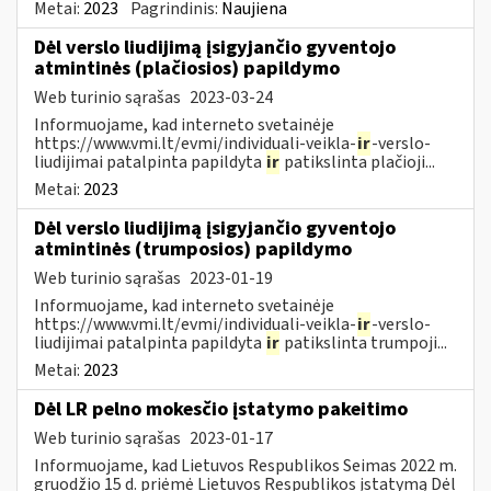
Metai:
2023
Pagrindinis:
Naujiena
Dėl verslo liudijimą įsigyjančio gyventojo
atmintinės (plačiosios) papildymo
Web turinio sąrašas
2023-03-24
Informuojame, kad interneto svetainėje
https://www.vmi.lt/evmi/individuali-veikla-
ir
-verslo-
liudijimai patalpinta papildyta
ir
patikslinta plačioji...
Metai:
2023
Dėl verslo liudijimą įsigyjančio gyventojo
atmintinės (trumposios) papildymo
Web turinio sąrašas
2023-01-19
Informuojame, kad interneto svetainėje
https://www.vmi.lt/evmi/individuali-veikla-
ir
-verslo-
liudijimai patalpinta papildyta
ir
patikslinta trumpoji...
Metai:
2023
Dėl LR pelno mokesčio įstatymo pakeitimo
Web turinio sąrašas
2023-01-17
Informuojame, kad Lietuvos Respublikos Seimas 2022 m.
gruodžio 15 d. priėmė Lietuvos Respublikos įstatymą Dėl