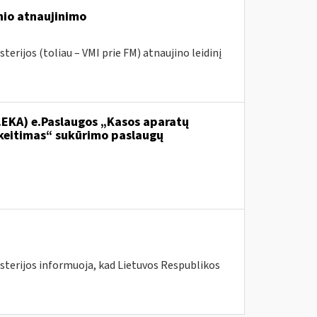
nio atnaujinimo
terijos (toliau – VMI prie FM) atnaujino leidinį
.EKA) e.Paslaugos „Kasos aparatų
keitimas“ sukūrimo paslaugų
isterijos informuoja, kad Lietuvos Respublikos