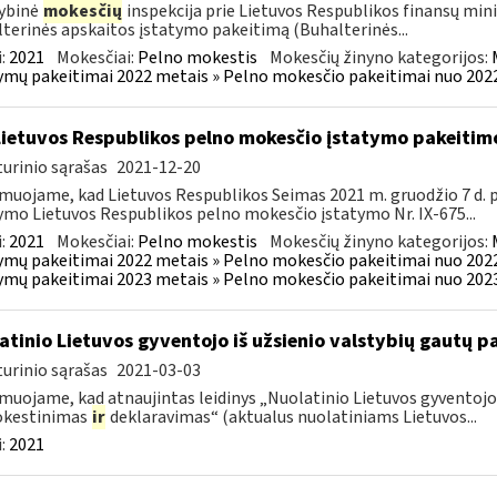
ybinė
mokesčių
inspekcija prie Lietuvos Respublikos finansų min
terinės apskaitos įstatymo pakeitimą (Buhalterinės...
:
2021
Mokesčiai:
Pelno mokestis
Mokesčių žinyno kategorijos:
ymų pakeitimai 2022 metais » Pelno mokesčio pakeitimai nuo 202
Lietuvos Respublikos pelno mokesčio įstatymo pakeitim
urinio sąrašas
2021-12-20
muojame, kad Lietuvos Respublikos Seimas 2021 m. gruodžio 7 d.
ymo Lietuvos Respublikos pelno mokesčio įstatymo Nr. IX-675...
:
2021
Mokesčiai:
Pelno mokestis
Mokesčių žinyno kategorijos:
ymų pakeitimai 2022 metais » Pelno mokesčio pakeitimai nuo 202
ymų pakeitimai 2023 metais » Pelno mokesčio pakeitimai nuo 202
atinio Lietuvos gyventojo iš užsienio valstybių gautų
urinio sąrašas
2021-03-03
muojame, kad atnaujintas leidinys „Nuolatinio Lietuvos gyventojo 
kestinimas
ir
deklaravimas“ (aktualus nuolatiniams Lietuvos...
:
2021