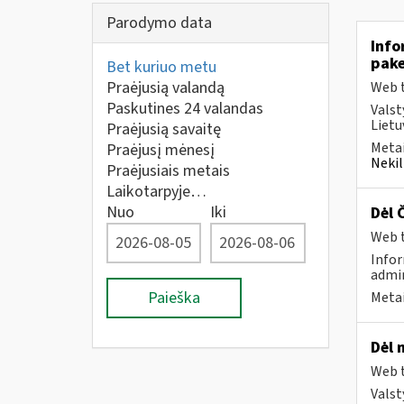
Parodymo data
Info
pake
Bet kuriuo metu
Praėjusią valandą
Web t
Paskutines 24 valandas
Valst
Lietu
Praėjusią savaitę
Metai
Praėjusį mėnesį
Nekil
Praėjusiais metais
Laikotarpyje…
Nuo
Iki
Dėl 
Web t
Infor
admin
Paieška
Metai
Dėl 
Web t
Valst