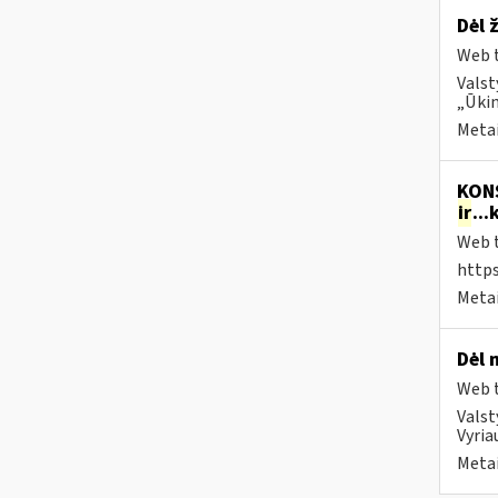
Dėl 
Web t
Valst
„Ūki
Metai
KONS
ir
..
Web t
https
Metai
Dėl 
Web t
Valst
Vyria
Metai