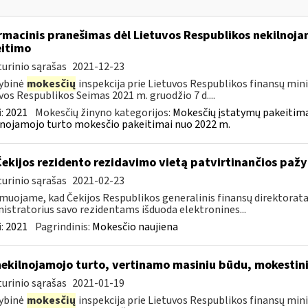
rmacinis pranešimas dėl Lietuvos Respublikos nekilnoj
itimo
urinio sąrašas
2021-12-23
ybinė
mokesčių
inspekcija prie Lietuvos Respublikos finansų minis
vos Respublikos Seimas 2021 m. gruodžio 7 d....
:
2021
Mokesčių žinyno kategorijos:
Mokesčių įstatymų pakeitima
nojamojo turto mokesčio pakeitimai nuo 2022 m.
Čekijos rezidento rezidavimo vietą patvirtinančios paž
urinio sąrašas
2021-02-23
muojame, kad Čekijos Respublikos generalinis finansų direktorata
istratorius savo rezidentams išduoda elektronines...
:
2021
Pagrindinis:
Mokesčio naujiena
nekilnojamojo turto, vertinamo masiniu būdu, mokestin
urinio sąrašas
2021-01-19
ybinė
mokesčių
inspekcija prie Lietuvos Respublikos finansų mini