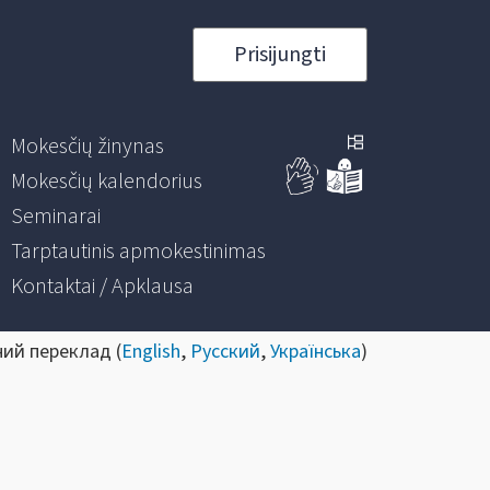
Prisijungti
Mokesčių žinynas
Mokesčių kalendorius
Seminarai
Tarptautinis apmokestinimas
Kontaktai / Apklausa
ний переклад (
English
,
Русский
,
Українська
)