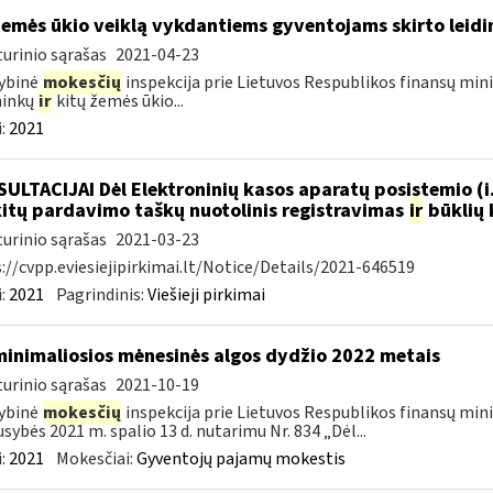
žemės ūkio veiklą vykdantiems gyventojams skirto leidi
urinio sąrašas
2021-04-23
ybinė
mokesčių
inspekcija prie Lietuvos Respublikos finansų minis
ninkų
ir
kitų žemės ūkio...
:
2021
ULTACIJAI Dėl Elektroninių kasos aparatų posistemio (i
.kitų pardavimo taškų nuotolinis registravimas
ir
būklių 
urinio sąrašas
2021-03-23
://cvpp.eviesiejipirkimai.lt/Notice/Details/2021-646519
:
2021
Pagrindinis:
Viešieji pirkimai
minimaliosios mėnesinės algos dydžio 2022 metais
urinio sąrašas
2021-10-19
ybinė
mokesčių
inspekcija prie Lietuvos Respublikos finansų min
usybės 2021 m. spalio 13 d. nutarimu Nr. 834 „Dėl...
:
2021
Mokesčiai:
Gyventojų pajamų mokestis