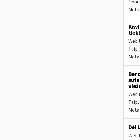
finan
Metai
Kav
tiek
Web t
Taip.
Metai
Bend
sute
vieš
Web t
Taip,
Metai
Dėl 
Web t