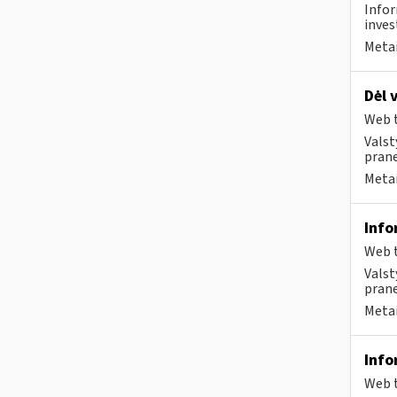
Infor
inves
Metai
Dėl 
Web t
Valst
prane
Metai
Info
Web t
Valst
prane
Metai
Info
Web t