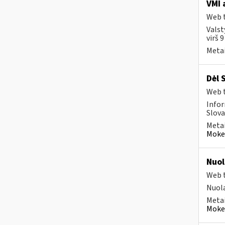
VMI 
Web t
Valst
virš 
Metai
Dėl 
Web t
Infor
Slova
Metai
Mokes
Nuol
Web t
Nuola
Metai
Mokes