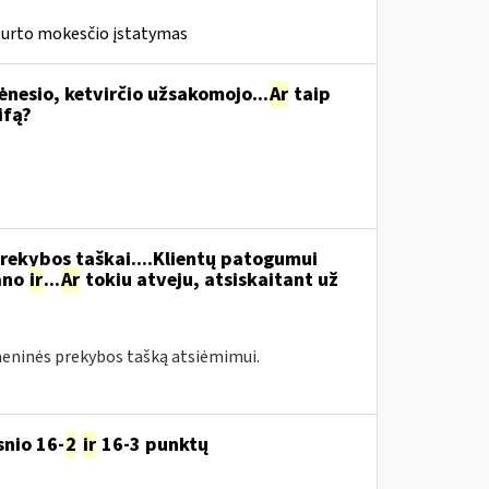
turto mokesčio įstatymas
ėnesio, ketvirčio užsakomojo...
Ar
taip
ifą?
rekybos taškai....Klientų patogumui
rano
ir
...
Ar
tokiu atveju, atsiskaitant už
meninės prekybos tašką atsiėmimui.
snio 16-
2
ir
16-3 punktų