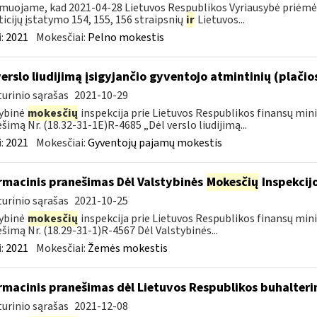
muojame, kad 2021-04-28 Lietuvos Respublikos Vyriausybė priėmė 
ticijų įstatymo 154, 155, 156 straipsnių
ir
Lietuvos...
:
2021
Mokesčiai:
Pelno mokestis
verslo liudijimą įsigyjančio gyventojo atmintinių (plačio
urinio sąrašas
2021-10-29
ybinė
mokesčių
inspekcija prie Lietuvos Respublikos finansų min
šimą Nr. (18.32-31-1E)R-4685 „Dėl verslo liudijimą...
:
2021
Mokesčiai:
Gyventojų pajamų mokestis
rmacinis pranešimas Dėl Valstybinės
Mokesčių
Inspekcijo
urinio sąrašas
2021-10-25
ybinė
mokesčių
inspekcija prie Lietuvos Respublikos finansų min
šimą Nr. (18.29-31-1)R-4567 Dėl Valstybinės...
:
2021
Mokesčiai:
Žemės mokestis
rmacinis pranešimas dėl Lietuvos Respublikos buhalter
urinio sąrašas
2021-12-08