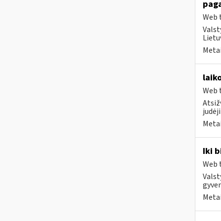
paga
Web t
Valst
Lietu
Metai
laik
Web t
Atsiž
judėj
Metai
Iki 
Web t
Valst
gyven
Metai