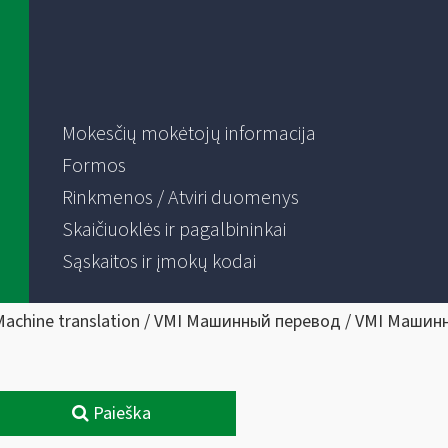
Mokesčių mokėtojų informacija
Formos
Rinkmenos / Atviri duomenys
Skaičiuoklės ir pagalbininkai
Sąskaitos ir įmokų kodai
Machine translation / VMI Машинный перевод / VMI Машин
Paieška