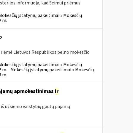
isterijos informuoja, kad Seimui priėmus
Mokesčių įstatymų pakeitimai » Mokesčių
2 m.
o
 priėmė Lietuvos Respublikos pelno mokesčio
Mokesčių įstatymų pakeitimai » Mokesčių
2 m.
Mokesčių įstatymų pakeitimai » Mokesčių
3 m.
 pajamų apmokestinimas
ir
iš užsienio valstybių gautų pajamų