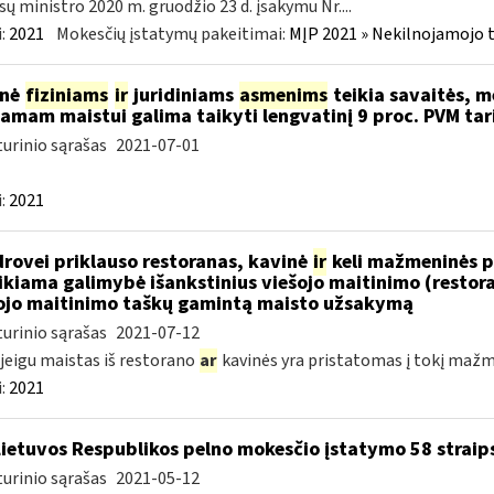
sų ministro 2020 m. gruodžio 23 d. įsakymu Nr....
:
2021
Mokesčių įstatymų pakeitimai:
MĮP 2021 » Nekilnojamojo 
inė
fiziniams
ir
juridiniams
asmenims
teikia savaitės, m
iamam maistui galima taikyti lengvatinį 9 proc. PVM tar
urinio sąrašas
2021-07-01
:
2021
rovei priklauso restoranas, kavinė
ir
keli mažmeninės p
ikiama galimybė išankstinius viešojo maitinimo (resto
ojo maitinimo taškų gamintą maisto užsakymą
urinio sąrašas
2021-07-12
 jeigu maistas iš restorano
ar
kavinės yra pristatomas į tokį maž
:
2021
Lietuvos Respublikos pelno mokesčio įstatymo 58 straip
urinio sąrašas
2021-05-12