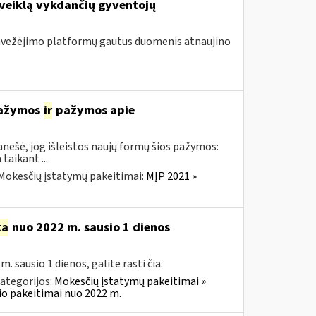
 veiklą vykdančių gyventojų
 pavežėjimo platformų gautus duomenis atnaujino
 pažymos
ir
pažymos apie
nešė, jog išleistos naujų formų šios pažymos:
aikant ...
Mokesčių įstatymų pakeitimai:
MĮP 2021 »
ka
nuo 2022 m. sausio 1 dienos
sausio 1 dienos, galite rasti čia.
ategorijos:
Mokesčių įstatymų pakeitimai »
o pakeitimai nuo 2022 m.