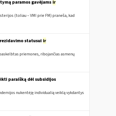
tatymą paramos gavėjams
ir
terijos (toliau – VMI prie FM) praneša, kad
 rezidavimo statusui
ir
 paskelbtas priemones, ribojančias asmenų
ikti paraišką dėl subsidijos
ndemijos nukentėję individualią veiklą vykdantys