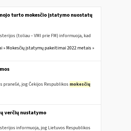
amojo turto mokesčio įstatymo nuostatų
terijos (toliau – VMI prie FM) informuoja, kad
i » Mokesčių įstatymų pakeitimai 2022 metais »
ymos
s pranešė, jog Čekijos Respublikos
mokesčių
ių verčių nustatymo
sterijos informuoja, jog Lietuvos Respublikos