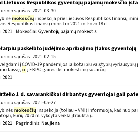
l Lietuvos Respublikos gyventojų pajamų mokesčio įs
urinio sąrašas
2021-03-30
ybinė
mokesčių
inspekcija prie Lietuvos Respublikos finansų minis
vos Respublikos finansų ministro 2021 m. kovo 18 d....
:
2021
Mokesčiai:
Gyventojų pajamų mokestis
otarpiu paskelbto judėjimo apribojimo įtakos gyventojų
urinio sąrašas
2021-02-15
velgdami į COVID-19 pandemijos laikotarpiu valstybių vyriausybių
imo laisvę,
ir
į EBPO gaires dėl mokestinių sutarčių...
:
2021
birželio 1 d. savarankiškai dirbantys gyventojai gali pate
urinio sąrašas
2021-05-27
ybinės
mokesčių
inspekcija (toliau – VMI) informuoja, kad nuo pa
tojai, kurių 2020 m. vykdyta veikla įtraukta į...
:
2021
Pagrindinis:
Naujiena