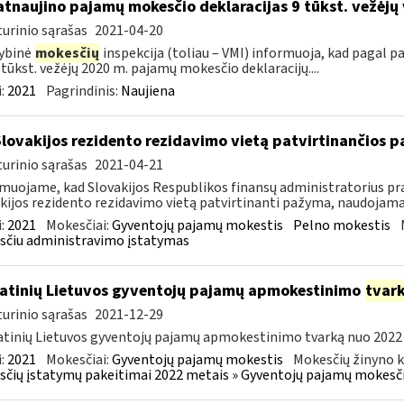
atnaujino pajamų mokesčio deklaracijas 9 tūkst. vežėjų
urinio sąrašas
2021-04-20
ybinė
mokesčių
inspekcija (toliau – VMI) informuoja, kad pagal
9 tūkst. vežėjų 2020 m. pajamų mokesčio deklaracijų....
:
2021
Pagrindinis:
Naujiena
Slovakijos rezidento rezidavimo vietą patvirtinančios
urinio sąrašas
2021-04-21
muojame, kad Slovakijos Respublikos finansų administratorius pra
kijos rezidento rezidavimo vietą patvirtinanti pažyma, naudojama t
:
2021
Mokesčiai:
Gyventojų pajamų mokestis
Pelno mokestis
čiu administravimo įstatymas
atinių Lietuvos gyventojų pajamų apmokestinimo
tvar
urinio sąrašas
2021-12-29
tinių Lietuvos gyventojų pajamų apmokestinimo tvarką nuo 2022 m. 
:
2021
Mokesčiai:
Gyventojų pajamų mokestis
Mokesčių žinyno k
čių įstatymų pakeitimai 2022 metais » Gyventojų pajamų mokesči