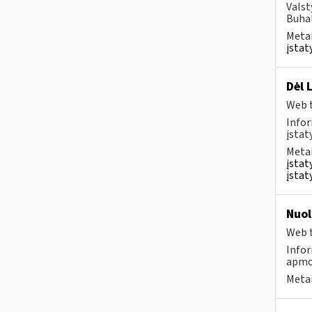
Valst
Buhal
Metai
įstat
Dėl 
Web t
Infor
įstat
Metai
įstat
įstat
Nuol
Web t
Infor
apmo
Metai