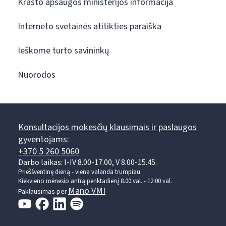
Krašto apsaugos ministerijos informacija
Interneto svetainės atitikties paraiška
Ieškome turto savininkų
Nuorodos
Konsultacijos mokesčių klausimais ir paslaugos
gyventojams:
+370 5 260 5060
Darbo laikas: I-IV 8.00-17.00, V 8.00-15.45.
Prieššventinę dieną - viena valanda trumpiau.
Kiekvieno mėnesio antrą penktadienį 8.00 val. - 12.00 val.
Mano VMI
Paklausimas per