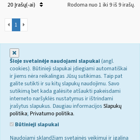
20 Įrašų(-ai)
Rodoma nuo 1 iki 9 iš 9 irašų.
1
Uždaryti
Šioje svetainėje naudojami slapukai
(angl.
cookies). Būtinieji slapukai įdiegiami automatiškai
ir jiems nėra reikalingas Jūsų sutikimas. Taip pat
galite sutikti ir su kitų slapukų naudojimu. Savo
sutikimą bet kada galėsite atšaukti pakeisdami
interneto naršyklės nustatymus ir ištrindami
įrašytus slapukus. Daugiau informacijos
Slapukų
politika
;
Privatumo politika.
Būtinieji slapukai
Naudojami sklandžiam svetainės veikimui ir įgalina