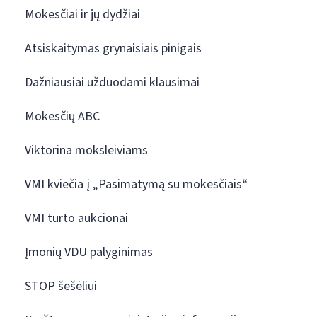
Mokesčiai ir jų dydžiai
Atsiskaitymas grynaisiais pinigais
Dažniausiai užduodami klausimai
Mokesčių ABC
Viktorina moksleiviams
VMI kviečia į „Pasimatymą su mokesčiais“
VMI turto aukcionai
Įmonių VDU palyginimas
STOP šešėliui