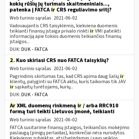
kokių rūšių jų turimais skaitmeniniais...,
patenka į FATCA
ir
CRS reguliavimo sritį?
Web turinio sąrašas
2021-06-02
Vadovaujantis CRS taisyklėmis, kiekviena duomenis
teikianti finansų įstaiga privalo rinkti
ir
VMI pateikti
informaciją apie tokios duomenis teikiančios finansų
įstaigos...
DUK:
DUK - FATCA
2
. Kuo skiriasi CRS nuo FATCA taisyklių?
Web turinio sąrašas
2021-06-02
Pagrindinis skirtumas tas, kad CRS apima daug šalių
ir
klientų, palyginti su FATCA aktu, kuris taikomas tik JAV
ir
sąskaitų turėtojams, kurių...
DUK:
DUK - FATCA
Ar
XML duomenų rinkmeną
ir
/ arba RRC910
formą turi teikti Lietuvos įmonė, teikianti
Web turinio sąrašas
2021-06-02
FATCA susitarime finansų įstaigos, teikiančios mokėjimo
paslaugą (pinigų perlaidas), konkrečiai nėra nurodytos.
Kiekvienas subjektas, atsižvelgdamas į savo veiklos