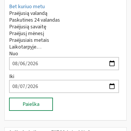
Bet kuriuo metu
Praėjusią valandą
Paskutines 24 valandas
Praėjusią savaitę
Praėjusį mėnesį
Praėjusiais metais
Laikotarpyje…
Nuo
Iki
Paieška