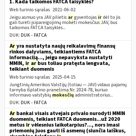
1. Kada taikomos FATCA taisyklės?
Web turinio sąrašas
2021-06-02
Jeigu asmuo yra JAV pilietis
ar
gyventojas
ir
dėl to jis
gali turėti įsipareigojimų mokėti mokesčius JAV, bus
taikomos FATCA taisyklės...
DUK:
DUK - FATCA
Ar
yra nustatyta naujų reikalavimų finansų
rinkos dalyviams, teikiantiems FATCA
informaciją..., jeigu nepavyksta nustatyti
MMIN,
ir
ar
bus toliau pratęsta lengvata,
teikiant duomenis
Web turinio sąrašas
2025-04-15
Jungtinių Amerikos Valstijų (toliau — JAV) vidaus pajamų
tarnyba išplatino pranešimą Nr. 2024-78, kuriuo
informavo valstybių
mokesčių
administratorius...
DUK:
DUK - FATCA
Ar
bankai visais atvejais privalo nurodyti MMIN
duomenis, teikiant FATCA duomenis...už 2020
metus
ir
vėlesnius laikotarpius?..., nors imasi
priemonių juos gauti iš asmenų (siunčia laiškus,