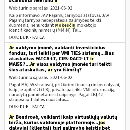
skambina telefonu
ir
Web turinio sąrašas
2021-06-02
Kaip informavo JAV Pajamų tarnybos atstovai, JAV
Pajamų tarnyba nebepratęsia galimybės teikti
duomenis, nenurodant
Mokesčių
mokėtojo
identifikacinių numerių (MMIN). Tai...
DUK:
DUK - FATCA
Ar
valdymo įmonė, valdanti investicinius
fondus, turi teikti per VMI TIES sistemą...šias
ataskaitas FATCA-LT, CRS-DAC2-LT
ir
MAI55?...
Ar
visos valdymo įmonės turi teikti
šias ataskaitas,
ar
yra išimčių?
Web turinio sąrašas
2021-06-02
Pagal MAĮ 55 straipsnį, prižiūrimi finansų rinkos dalyviai,
kaip jie apibrėžti LBĮ, privalo pateikti VMI informaciją,
nurodytą paminėtame straipsnyje. Pagal LBĮ 42
straipsnio 1 dalies nuostatas...
DUK:
DUK - FATCA
Ar
Bendrovė, veikianti kaip virtualiųjų valiutų
birža, kurios valdomoje platformoje...
jos
dalyviai (klientai) turi galimybę keistis bet