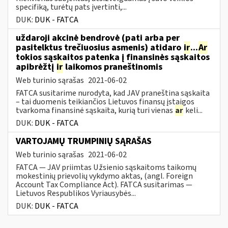
specifiką, turėtų pats įvertinti,...
DUK:
DUK - FATCA
uždaroji akcinė bendrovė (pati arba per
pasitelktus trečiuosius asmenis) atidaro
ir
...
Ar
tokios sąskaitos patenka į finansinės sąskaitos
apibrėžtį
ir
laikomos praneštinomis
Web turinio sąrašas
2021-06-02
FATCA susitarime nurodyta, kad JAV praneština sąskaita
– tai duomenis teikiančios Lietuvos finansų įstaigos
tvarkoma finansinė sąskaita, kurią turi vienas
ar
keli...
DUK:
DUK - FATCA
VARTOJAMŲ TRUMPINIŲ SĄRAŠAS
Web turinio sąrašas
2021-06-02
FATCA — JAV priimtas Užsienio sąskaitoms taikomų
mokestinių prievolių vykdymo aktas, (angl. Foreign
Account Tax Compliance Act). FATCA susitarimas —
Lietuvos Respublikos Vyriausybės...
DUK:
DUK - FATCA