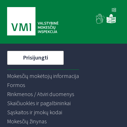
Prisijungti
Mokesčių mokėtojų informacija
Formos
Rinkmenos / Atviri duomenys
Skaičiuoklės ir pagalbininkai
Sąskaitos ir įmokų kodai
Mokesčių žinynas