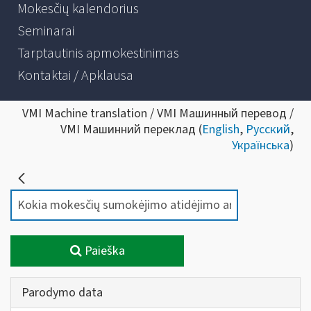
Mokesčių kalendorius
Seminarai
Tarptautinis apmokestinimas
Kontaktai / Apklausa
VMI Machine translation / VMI Машинный перевод /
VMI Машинний переклад (
English
,
Русский
,
Українська
)
Paieška
Parodymo data