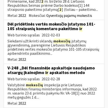
Primename, kad 202
2
m. birželio 28 d. Lietuvos
Respublikos Seimas priėmė Darbo kodekso[1] 144
straipsnio pakeitimo įstatymą[
2
] (toliau – pakeitimo...
Metai:
2022
Mokesčiai:
Gyventojų pajamų mokestis
Dėl pridėtinės vertės mokesčio įstatymo 101-
105 straipsnių komentaro pakeitimo
ir
Web turinio sąrašas
2022-02-03
Siekdami užtikrinti sklandų
mokesčių
įstatymų
įgyvendinimą, parengėme Lietuvos Respublikos
pridėtinės vertės mokesčio įstatymo 101-105 straipsnių
apibendrinto paaiškinimo...
Metai:
2022
V-248 „Dėl finansinėje apskaitoje naudojamo
atsargų įkainojimo
ir
apskaitos metodo
Web turinio sąrašas
2022-02-28
Valstybinė
mokesčių
inspekcija prie Lietuvos
Respublikos finansų ministerijos informuoja, kad 2022
m. vasario 23 d. priimtu įsakymu Nr. VA-18[1] nuo 2022
metų gegužės 1 d....
Metai:
2022