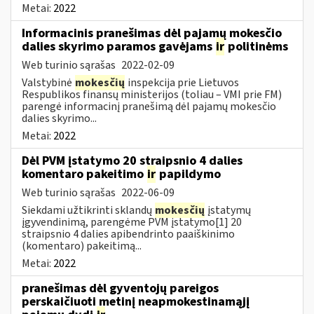
Metai:
2022
Informacinis pranešimas dėl pajamų mokesčio
dalies skyrimo paramos gavėjams
ir
politinėms
Web turinio sąrašas
2022-02-09
Valstybinė
mokesčių
inspekcija prie Lietuvos
Respublikos finansų ministerijos (toliau – VMI prie FM)
parengė informacinį pranešimą dėl pajamų mokesčio
dalies skyrimo...
Metai:
2022
Dėl PVM įstatymo 20 straipsnio 4 dalies
komentaro pakeitimo
ir
papildymo
Web turinio sąrašas
2022-06-09
Siekdami užtikrinti sklandų
mokesčių
įstatymų
įgyvendinimą, parengėme PVM įstatymo[1] 20
straipsnio 4 dalies apibendrinto paaiškinimo
(komentaro) pakeitimą...
Metai:
2022
pranešimas dėl gyventojų pareigos
perskaičiuoti metinį neapmokestinamąjį