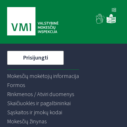
Prisijungti
Mokesčių mokėtojų informacija
Formos
Rinkmenos / Atviri duomenys
Skaičiuoklės ir pagalbininkai
Sąskaitos ir įmokų kodai
Mokesčių žinynas