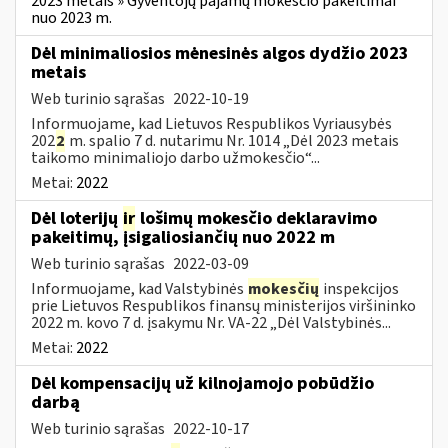
2023 metais » Gyventojų pajamų mokesčio pakeitimai
nuo 2023 m.
Dėl minimaliosios mėnesinės algos dydžio 2023
metais
Web turinio sąrašas
2022-10-19
Informuojame, kad Lietuvos Respublikos Vyriausybės
202
2
m. spalio 7 d. nutarimu Nr. 1014 „Dėl 2023 metais
taikomo minimaliojo darbo užmokesčio“...
Metai:
2022
Dėl loterijų
ir
lošimų mokesčio deklaravimo
pakeitimų, įsigaliosiančių nuo 2022 m
Web turinio sąrašas
2022-03-09
Informuojame, kad Valstybinės
mokesčių
inspekcijos
prie Lietuvos Respublikos finansų ministerijos viršininko
2022 m. kovo 7 d. įsakymu Nr. VA-22 „Dėl Valstybinės...
Metai:
2022
Dėl kompensacijų už kilnojamojo pobūdžio
darbą
Web turinio sąrašas
2022-10-17