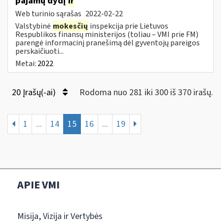
pajamų dydį
ir
Web turinio sąrašas
2022-02-22
Valstybinė
mokesčių
inspekcija prie Lietuvos
Respublikos finansų ministerijos (toliau – VMI prie FM)
parengė informacinį pranešimą dėl gyventojų pareigos
perskaičiuoti...
Metai:
2022
20 Įrašų(-ai)
Rodoma nuo 281 iki 300 iš 370 irašų.
1
...
14
15
16
...
19
APIE VMI
Misija, Vizija ir Vertybės