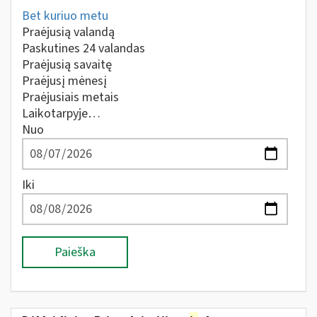
Bet kuriuo metu
Praėjusią valandą
Paskutines 24 valandas
Praėjusią savaitę
Praėjusį mėnesį
Praėjusiais metais
Laikotarpyje…
Nuo
Iki
Paieška