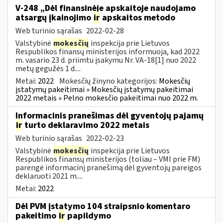
V-248 „Dėl finansinėje apskaitoje naudojamo
atsargų įkainojimo
ir
apskaitos metodo
Web turinio sąrašas
2022-02-28
Valstybinė
mokesčių
inspekcija prie Lietuvos
Respublikos finansų ministerijos informuoja, kad 2022
m. vasario 23 d. priimtu įsakymu Nr. VA-18[1] nuo 2022
metų gegužės 1 d....
Metai:
2022
Mokesčių žinyno kategorijos:
Mokesčių
įstatymų pakeitimai » Mokesčių įstatymų pakeitimai
2022 metais » Pelno mokesčio pakeitimai nuo 2022 m.
Informacinis pranešimas dėl gyventojų pajamų
ir
turto deklaravimo 2022 metais
Web turinio sąrašas
2022-02-23
Valstybinė
mokesčių
inspekcija prie Lietuvos
Respublikos finansų ministerijos (toliau – VMI prie FM)
parengė informacinį pranešimą dėl gyventojų pareigos
deklaruoti 2021 m....
Metai:
2022
Dėl PVM įstatymo 104 straipsnio komentaro
pakeitimo
ir
papildymo