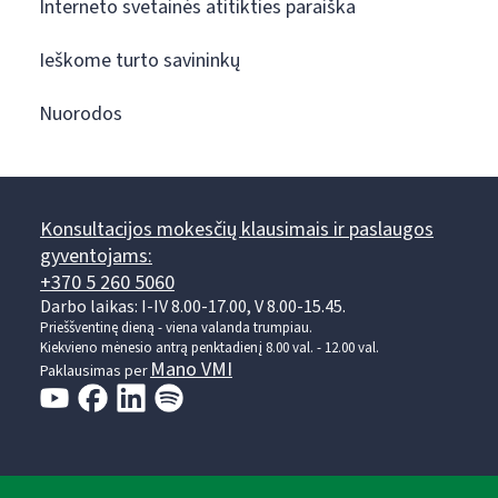
Interneto svetainės atitikties paraiška
Ieškome turto savininkų
Nuorodos
Konsultacijos mokesčių klausimais ir paslaugos
gyventojams:
+370 5 260 5060
Darbo laikas: I-IV 8.00-17.00, V 8.00-15.45.
Prieššventinę dieną - viena valanda trumpiau.
Kiekvieno mėnesio antrą penktadienį 8.00 val. - 12.00 val.
Mano VMI
Paklausimas per