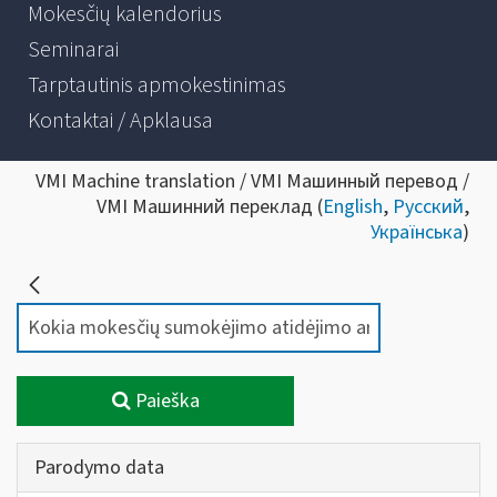
Mokesčių kalendorius
Seminarai
Tarptautinis apmokestinimas
Kontaktai / Apklausa
VMI Machine translation / VMI Машинный перевод /
VMI Машинний переклад (
English
,
Русский
,
Українська
)
Paieška
Parodymo data