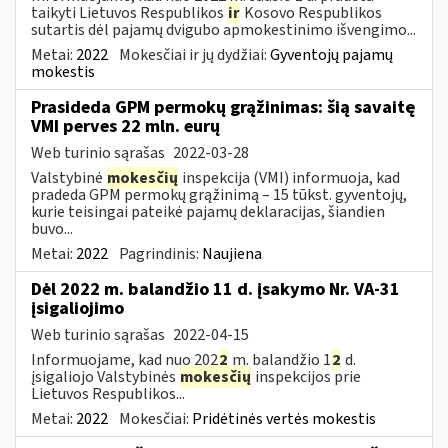
taikyti Lietuvos Respublikos
ir
Kosovo Respublikos
sutartis dėl pajamų dvigubo apmokestinimo išvengimo...
Metai:
2022
Mokesčiai ir jų dydžiai:
Gyventojų pajamų
mokestis
Prasideda GPM permokų grąžinimas: šią savaitę
VMI perves 22 mln. eurų
Web turinio sąrašas
2022-03-28
Valstybinė
mokesčių
inspekcija (VMI) informuoja, kad
pradeda GPM permokų grąžinimą – 15 tūkst. gyventojų,
kurie teisingai pateikė pajamų deklaracijas, šiandien
buvo...
Metai:
2022
Pagrindinis:
Naujiena
Dėl 2022 m. balandžio 11 d. įsakymo Nr. VA-31
įsigaliojimo
Web turinio sąrašas
2022-04-15
Informuojame, kad nuo 202
2
m. balandžio 1
2
d.
įsigaliojo Valstybinės
mokesčių
inspekcijos prie
Lietuvos Respublikos...
Metai:
2022
Mokesčiai:
Pridėtinės vertės mokestis