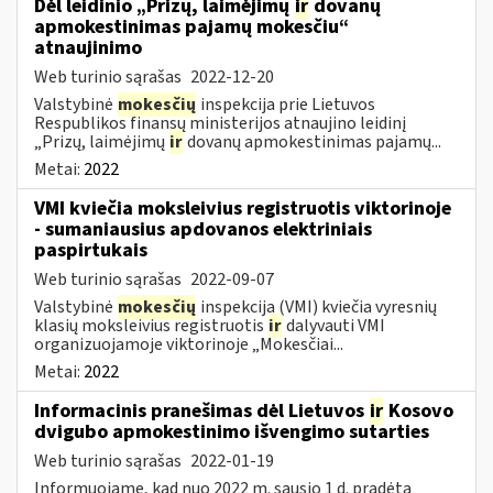
Dėl leidinio „Prizų, laimėjimų
ir
dovanų
apmokestinimas pajamų mokesčiu“
atnaujinimo
Web turinio sąrašas
2022-12-20
Valstybinė
mokesčių
inspekcija prie Lietuvos
Respublikos finansų ministerijos atnaujino leidinį
„Prizų, laimėjimų
ir
dovanų apmokestinimas pajamų...
Metai:
2022
VMI kviečia moksleivius registruotis viktorinoje
- sumaniausius apdovanos elektriniais
paspirtukais
Web turinio sąrašas
2022-09-07
Valstybinė
mokesčių
inspekcija (VMI) kviečia vyresnių
klasių moksleivius registruotis
ir
dalyvauti VMI
organizuojamoje viktorinoje „Mokesčiai...
Metai:
2022
Informacinis pranešimas dėl Lietuvos
ir
Kosovo
dvigubo apmokestinimo išvengimo sutarties
Web turinio sąrašas
2022-01-19
Informuojame, kad nuo 2022 m. sausio 1 d. pradėta