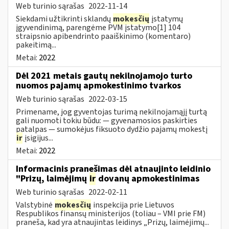
Web turinio sąrašas
2022-11-14
Siekdami užtikrinti sklandų
mokesčių
įstatymų
įgyvendinimą, parengėme PVM įstatymo[1] 104
straipsnio apibendrinto paaiškinimo (komentaro)
pakeitimą...
Metai:
2022
Dėl 2021 metais gautų nekilnojamojo turto
nuomos pajamų apmokestinimo tvarkos
Web turinio sąrašas
2022-03-15
Primename, jog gyventojas turimą nekilnojamąjį turtą
gali nuomoti tokiu būdu: — gyvenamosios paskirties
patalpas — sumokėjus fiksuoto dydžio pajamų mokestį
ir
įsigijus...
Metai:
2022
Informacinis pranešimas dėl atnaujinto leidinio
"Prizų, laimėjimų
ir
dovanų apmokestinimas
Web turinio sąrašas
2022-02-11
Valstybinė
mokesčių
inspekcija prie Lietuvos
Respublikos finansų ministerijos (toliau – VMI prie FM)
praneša, kad yra atnaujintas leidinys „Prizų, laimėjimų...