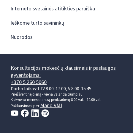
Interneto svetainės atitikties paraiška
Ieškome turto savininkų
Nuorodos
Konsultacijos mokesčių klausimais ir paslaugos
gyventojams:
+370 5 260 5060
Darbo laikas: I-IV 8.00-17.00, V 8.00-15.45.
Prieššventinę dieną - viena valanda trumpiau.
Kiekvieno mėnesio antrą penktadienį 8.00 val. - 12.00 val.
Mano VMI
Paklausimas per