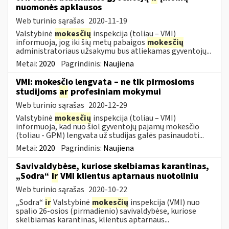
nuomonės apklausos
Web turinio sąrašas
2020-11-19
Valstybinė
mokesčių
inspekcija (toliau – VMI)
informuoja, jog iki šių metų pabaigos
mokesčių
administratoriaus užsakymu bus atliekamas gyventojų...
Metai:
2020
Pagrindinis:
Naujiena
VMI: mokesčio lengvata – ne tik pirmosioms
studijoms
ar
profesiniam mokymui
Web turinio sąrašas
2020-12-29
Valstybinė
mokesčių
inspekcija (toliau – VMI)
informuoja, kad nuo šiol gyventojų pajamų mokesčio
(toliau - GPM) lengvata už studijas galės pasinaudoti...
Metai:
2020
Pagrindinis:
Naujiena
Savivaldybėse, kuriose skelbiamas karantinas,
„Sodra“
ir
VMI klientus aptarnaus nuotoliniu
Web turinio sąrašas
2020-10-22
„Sodra“
ir
Valstybinė
mokesčių
inspekcija (VMI) nuo
spalio 26-osios (pirmadienio) savivaldybėse, kuriose
skelbiamas karantinas, klientus aptarnaus...