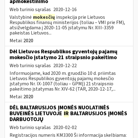
apmokestinimo
Web turinio sąrašas
2020-12-16
Valstybinė
mokesčių
inspekcija prie Lietuvos
Respublikos finansų ministerijos (toliau – VMI prie FM),
atsižvelgdama į 2020-11-05 įstatymu Nr. XIII-3359
pakeistas Lietuvos...
Metai:
2020
Dėl Lietuvos Respublikos gyventojų pajamų
mokesčio įstatymo 21 straipsnio pakeitimo
Web turinio sąrašas
2020-12-22
Informuojame, kad 2020 m. gruodžio 10 d. priimtas
Lietuvos Respublikos gyventojų pajamų mokesčio
įstatymo Nr. IX-1007 (toliau – GPMĮ) 21 straipsnio
pakeitimo įstatymas Nr. XIV-62 (TAR, 2020-12-17,...
Metai:
2020
DĖL BALTARUSIJOS ĮMONĖS NUOLATINĖS
BUVEINĖS LIETUVOJE
IR
BALTARUSIJOS ĮMONĖS
DARBUOTOJŲ
Web turinio sąrašas
2020-02-02
Registracijos numeris KM3300 Ši informacija skelbiama: