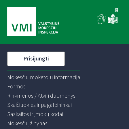
Prisijungti
Mokesčių mokėtojų informacija
Formos
Rinkmenos / Atviri duomenys
Skaičiuoklės ir pagalbininkai
Sąskaitos ir įmokų kodai
Mokesčių žinynas