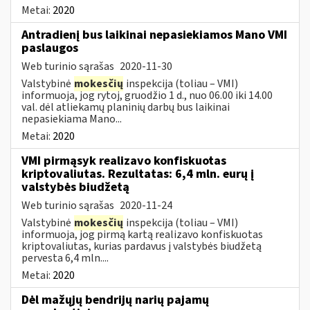
Metai:
2020
Antradienį bus laikinai nepasiekiamos Mano VMI
paslaugos
Web turinio sąrašas
2020-11-30
Valstybinė
mokesčių
inspekcija (toliau – VMI)
informuoja, jog rytoj, gruodžio 1 d., nuo 06.00 iki 14.00
val. dėl atliekamų planinių darbų bus laikinai
nepasiekiama Mano...
Metai:
2020
VMI pirmąsyk realizavo konfiskuotas
kriptovaliutas. Rezultatas: 6,4 mln. eurų į
valstybės biudžetą
Web turinio sąrašas
2020-11-24
Valstybinė
mokesčių
inspekcija (toliau – VMI)
informuoja, jog pirmą kartą realizavo konfiskuotas
kriptovaliutas, kurias pardavus į valstybės biudžetą
pervesta 6,4 mln....
Metai:
2020
Dėl mažųjų bendrijų narių pajamų