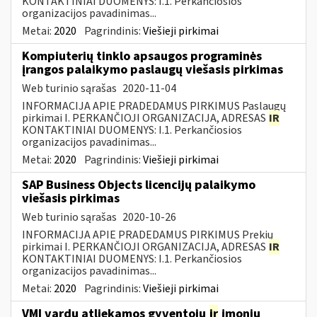
KONTAKTINIAI DUOMENYS: I.1. Perkančiosios
organizacijos pavadinimas...
Metai:
2020
Pagrindinis:
Viešieji pirkimai
Kompiuterių tinklo apsaugos programinės
įrangos palaikymo paslaugų viešasis pirkimas
Web turinio sąrašas
2020-11-04
INFORMACIJA APIE PRADEDAMUS PIRKIMUS Paslaugų
pirkimai I. PERKANČIOJI ORGANIZACIJA, ADRESAS
IR
KONTAKTINIAI DUOMENYS: I.1. Perkančiosios
organizacijos pavadinimas...
Metai:
2020
Pagrindinis:
Viešieji pirkimai
SAP Business Objects licencijų palaikymo
viešasis pirkimas
Web turinio sąrašas
2020-10-26
INFORMACIJA APIE PRADEDAMUS PIRKIMUS Prekių
pirkimai I. PERKANČIOJI ORGANIZACIJA, ADRESAS
IR
KONTAKTINIAI DUOMENYS: I.1. Perkančiosios
organizacijos pavadinimas...
Metai:
2020
Pagrindinis:
Viešieji pirkimai
VMI vardu atliekamos gyventojų
ir
įmonių