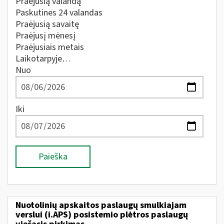
Praėjusią valandą
Paskutines 24 valandas
Praėjusią savaitę
Praėjusį mėnesį
Praėjusiais metais
Laikotarpyje…
Nuo
Iki
Paieška
Nuotolinių apskaitos paslaugų smulkiajam
verslui (i.APS) posistemio plėtros paslaugų