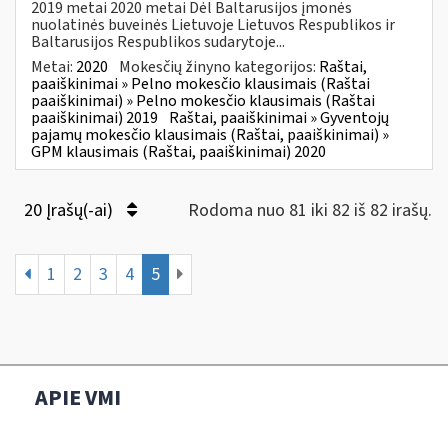
2019 metai 2020 metai Dėl Baltarusijos įmonės
nuolatinės buveinės Lietuvoje Lietuvos Respublikos ir
Baltarusijos Respublikos sudarytoje...
Metai:
2020
Mokesčių žinyno kategorijos:
Raštai,
paaiškinimai » Pelno mokesčio klausimais (Raštai
paaiškinimai) » Pelno mokesčio klausimais (Raštai
paaiškinimai) 2019
Raštai, paaiškinimai » Gyventojų
pajamų mokesčio klausimais (Raštai, paaiškinimai) »
GPM klausimais (Raštai, paaiškinimai) 2020
20 Įrašų(-ai)
Rodoma nuo 81 iki 82 iš 82 irašų.
1
2
3
4
5
APIE VMI