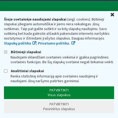
Valstybinė mokesčių inspekcija prie Lietuvos
U
Respublikos finansų ministerijos
Šioje svetainėje naudojami slapukai
(angl. cookies). Būtinieji
slapukai įdiegiami automatiškai ir jiems nėra reikalingas Jūsų
Biudžetinė įstaiga. Juridinio asmens kodas — 188659752,
sutikimas. Taip pat galite sutikti ir su kitų slapukų naudojimu. Savo
adresas: Vasario 16-osios g. 14, 01107 Vilnius, Lietuva, el.paštas:
sutikimą bet kada galėsite atšaukti pakeisdami interneto naršyklės
vmi@vmi.lt
, E. pristatymo dėžutės adresas 188659752
nustatymus ir ištrindami įrašytus slapukus. Daugiau informacijos
Duomenys apie Valstybinę mokesčių inspekciją prie Lietuvos
Slapukų politika
;
Privatumo politika.
Respublikos finansų ministerijos kaupiami ir saugomi Juridinių
asmenų registre
Būtinieji slapukai
Naudojami sklandžiam svetainės veikimui ir įgalina pagrindines
svetainės funkcijas. Be šių slapukų svetainė negali tinkamai veikti.
Analitiniai slapukai
Renka statistinę informaciją apie svetainės naudojimą ir
naudojami Jūsų naršymo patirties gerinimui.
PATVIRTINTI
Visus slapukus
PATVIRTINTI
Pasirinktus slapukus