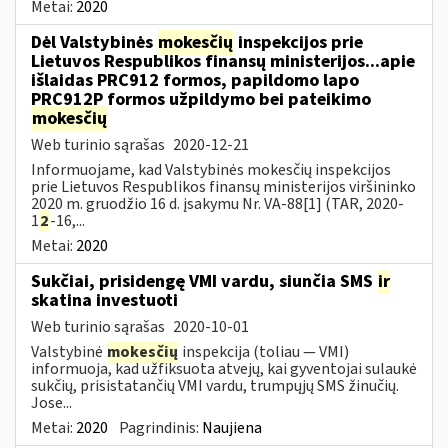
Metai:
2020
Dėl Valstybinės
mokesčių
inspekcijos prie
Lietuvos Respublikos finansų ministerijos...apie
išlaidas PRC912 formos, papildomo lapo
PRC912P formos užpildymo bei pateikimo
mokesčių
Web turinio sąrašas
2020-12-21
Informuojame, kad Valstybinės mokesčių inspekcijos
prie Lietuvos Respublikos finansų ministerijos viršininko
2020 m. gruodžio 16 d. įsakymu Nr. VA-88[1] (TAR, 2020-
1
2
-16,...
Metai:
2020
Sukčiai, prisidengę VMI vardu, siunčia SMS
ir
skatina investuoti
Web turinio sąrašas
2020-10-01
Valstybinė
mokesčių
inspekcija (toliau — VMI)
informuoja, kad užfiksuota atvejų, kai gyventojai sulaukė
sukčių, prisistatančių VMI vardu, trumpųjų SMS žinučių.
Jose...
Metai:
2020
Pagrindinis:
Naujiena