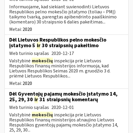
Informuojame, kad siekiant suvienodinti Lietuvos
Respublikos pelno mokesčio įstatymo (toliau – PMĮ)
taikymo tvarką, parengtas apibendrinto paaiškinimo
(komentaro) 30 straipsnio 6 dalies pakeitimas...
Metai:
2020
Dėl Lietuvos Respublikos pelno mokesčio
įstatymo 5
ir
30 straipsnių pakeitimo
Web turinio sąrašas
2020-12-17
Valstybinė
mokesčių
inspekcija prie Lietuvos
Respublikos finansų ministerijos informuoja, kad
Lietuvos Respublikos Seimas 2020 m. gruodžio 3 d.
priėmė Lietuvos Respublikos...
Metai:
2020
Dėl Gyventojų pajamų mokesčio įstatymo 14,
25, 29, 30
ir
31 straipsnių komentarų
Web turinio sąrašas
2020-12-01
Valstybinė
mokesčių
inspekcija prie Lietuvos
Respublikos finansų ministerijos atnaujino Lietuvos
Respublikos gyventojų pajamų mokesčio įstatymo 14,
25, 29, 30...