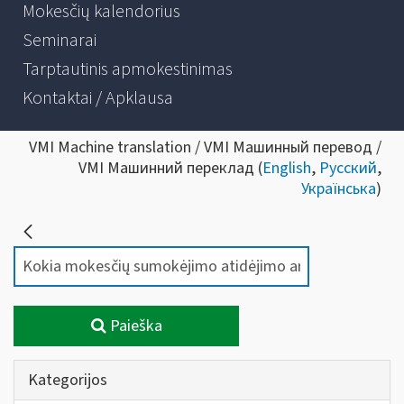
Mokesčių kalendorius
Seminarai
Tarptautinis apmokestinimas
Kontaktai / Apklausa
VMI Machine translation / VMI Машинный перевод /
VMI Машинний переклад (
English
,
Русский
,
Українська
)
Paieška
Kategorijos