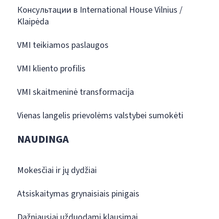
Консультации в International House Vilnius /
Klaipėda
VMI teikiamos paslaugos
VMI kliento profilis
VMI skaitmeninė transformacija
Vienas langelis prievolėms valstybei sumokėti
NAUDINGA
Mokesčiai ir jų dydžiai
Atsiskaitymas grynaisiais pinigais
Dažniausiai užduodami klausimai