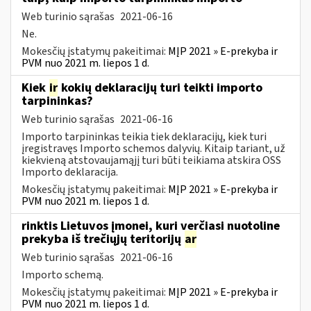
Web turinio sąrašas
2021-06-16
Ne.
Mokesčių įstatymų pakeitimai:
MĮP 2021 » E-prekyba ir
PVM nuo 2021 m. liepos 1 d.
Kiek
ir
kokių deklaracijų turi teikti importo
tarpininkas?
Web turinio sąrašas
2021-06-16
Importo tarpininkas teikia tiek deklaracijų, kiek turi
įregistravęs Importo schemos dalyvių. Kitaip tariant, už
kiekvieną atstovaujamąjį turi būti teikiama atskira OSS
Importo deklaracija.
Mokesčių įstatymų pakeitimai:
MĮP 2021 » E-prekyba ir
PVM nuo 2021 m. liepos 1 d.
rinktis Lietuvos įmonei, kuri verčiasi nuotoline
prekyba iš trečiųjų teritorijų
ar
Web turinio sąrašas
2021-06-16
Importo schemą.
Mokesčių įstatymų pakeitimai:
MĮP 2021 » E-prekyba ir
PVM nuo 2021 m. liepos 1 d.