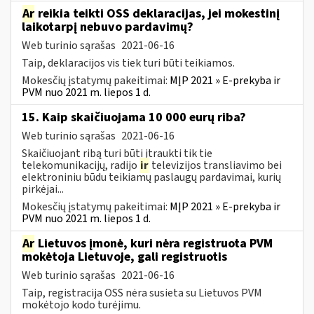
Ar
reikia teikti OSS deklaracijas, jei mokestinį
laikotarpį nebuvo pardavimų?
Web turinio sąrašas
2021-06-16
Taip, deklaracijos vis tiek turi būti teikiamos.
Mokesčių įstatymų pakeitimai:
MĮP 2021 » E-prekyba ir
PVM nuo 2021 m. liepos 1 d.
15. Kaip skaičiuojama 10 000 eurų riba?
Web turinio sąrašas
2021-06-16
Skaičiuojant ribą turi būti įtraukti tik tie
telekomunikacijų, radijo
ir
televizijos transliavimo bei
elektroniniu būdu teikiamų paslaugų pardavimai, kurių
pirkėjai...
Mokesčių įstatymų pakeitimai:
MĮP 2021 » E-prekyba ir
PVM nuo 2021 m. liepos 1 d.
Ar
Lietuvos įmonė, kuri nėra registruota PVM
mokėtoja Lietuvoje, gali registruotis
Web turinio sąrašas
2021-06-16
Taip, registracija OSS nėra susieta su Lietuvos PVM
mokėtojo kodo turėjimu.