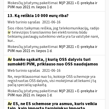
Mokesčių įstatymų pakeitimai:
MĮP 2021 » E-prekyba ir
PVM nuo 2021 m. liepos 1 d.
13. Ką reiškia 10 000 eurų riba?
Web turinio sąrašas
2021-06-16
Šios ribos taikymas reiškia, jog telekomunikacijų, radijo
ir
televizijos transliavimo bei elektroniniu būdu
teikiamų paslaugų suteikimo vieta yra ta valstybė narė,
kur...
Mokesčių įstatymų pakeitimai:
MĮP 2021 » E-prekyba ir
PVM nuo 2021 m. liepos 1 d.
Ar
banko sąskaita, į kurią OSS dalyvis turi
sumokėti PVM, priklauso nuo OSS naudojamos
Web turinio sąrašas
2021-06-16
Ne, nepriklausomai nuo to, kokioje OSS schemoje yra
registruotas OSS dalyvis, visi mokėjimai atliekami į tą
pačią specialią sąskaitą.
Mokesčių įstatymų pakeitimai:
MĮP 2021 » E-prekyba ir
PVM nuo 2021 m. liepos 1 d.
Ar
ES, ne ES schemose yra asmuo, kuris veikia
taip, kaip importo tarpininkas Importo