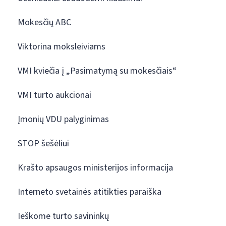
Mokesčių ABC
Viktorina moksleiviams
VMI kviečia į „Pasimatymą su mokesčiais“
VMI turto aukcionai
Įmonių VDU palyginimas
STOP šešėliui
Krašto apsaugos ministerijos informacija
Interneto svetainės atitikties paraiška
Ieškome turto savininkų