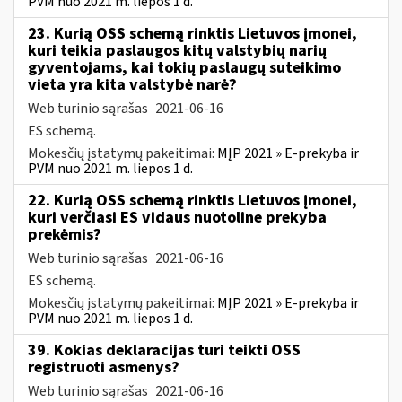
PVM nuo 2021 m. liepos 1 d.
23. Kurią OSS schemą rinktis Lietuvos įmonei,
kuri teikia paslaugos kitų valstybių narių
gyventojams, kai tokių paslaugų suteikimo
vieta yra kita valstybė narė?
Web turinio sąrašas
2021-06-16
ES schemą.
Mokesčių įstatymų pakeitimai:
MĮP 2021 » E-prekyba ir
PVM nuo 2021 m. liepos 1 d.
22. Kurią OSS schemą rinktis Lietuvos įmonei,
kuri verčiasi ES vidaus nuotoline prekyba
prekėmis?
Web turinio sąrašas
2021-06-16
ES schemą.
Mokesčių įstatymų pakeitimai:
MĮP 2021 » E-prekyba ir
PVM nuo 2021 m. liepos 1 d.
39. Kokias deklaracijas turi teikti OSS
registruoti asmenys?
Web turinio sąrašas
2021-06-16