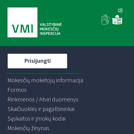
Prisijungti
Mokesčių mokėtojų informacija
Formos
Rinkmenos / Atviri duomenys
Skaičiuoklės ir pagalbininkai
Sąskaitos ir įmokų kodai
Mokesčių žinynas