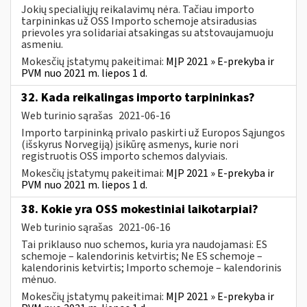
Jokių specialiųjų reikalavimų nėra. Tačiau importo
tarpininkas už OSS Importo schemoje atsiradusias
prievoles yra solidariai atsakingas su atstovaujamuoju
asmeniu.
Mokesčių įstatymų pakeitimai:
MĮP 2021 » E-prekyba ir
PVM nuo 2021 m. liepos 1 d.
32. Kada reikalingas importo tarpininkas?
Web turinio sąrašas
2021-06-16
Importo tarpininką privalo paskirti už Europos Sąjungos
(išskyrus Norvegiją) įsikūrę asmenys, kurie nori
registruotis OSS importo schemos dalyviais.
Mokesčių įstatymų pakeitimai:
MĮP 2021 » E-prekyba ir
PVM nuo 2021 m. liepos 1 d.
38. Kokie yra OSS mokestiniai laikotarpiai?
Web turinio sąrašas
2021-06-16
Tai priklauso nuo schemos, kuria yra naudojamasi: ES
schemoje – kalendorinis ketvirtis; Ne ES schemoje –
kalendorinis ketvirtis; Importo schemoje – kalendorinis
mėnuo.
Mokesčių įstatymų pakeitimai:
MĮP 2021 » E-prekyba ir