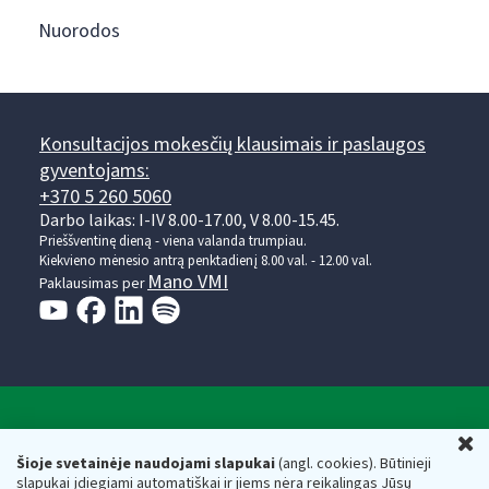
Nuorodos
Konsultacijos mokesčių klausimais ir paslaugos
gyventojams:
+370 5 260 5060
Darbo laikas: I-IV 8.00-17.00, V 8.00-15.45.
Prieššventinę dieną - viena valanda trumpiau.
Kiekvieno mėnesio antrą penktadienį 8.00 val. - 12.00 val.
Mano VMI
Paklausimas per
Valstybinė mokesčių inspekcija prie Lietuvos
U
Respublikos finansų ministerijos
Šioje svetainėje naudojami slapukai
(angl. cookies). Būtinieji
slapukai įdiegiami automatiškai ir jiems nėra reikalingas Jūsų