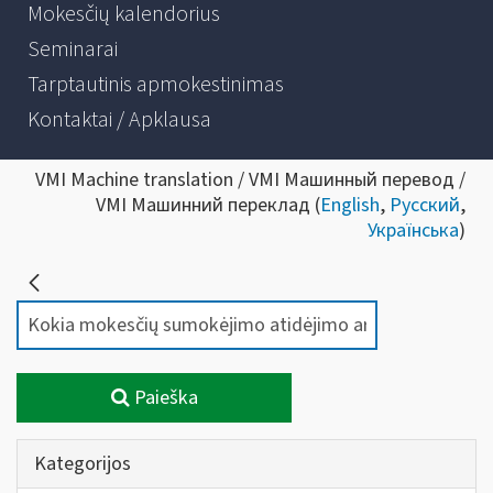
Mokesčių kalendorius
Seminarai
Tarptautinis apmokestinimas
Kontaktai / Apklausa
VMI Machine translation / VMI Машинный перевод /
VMI Машинний переклад (
English
,
Русский
,
Українська
)
Paieška
Kategorijos