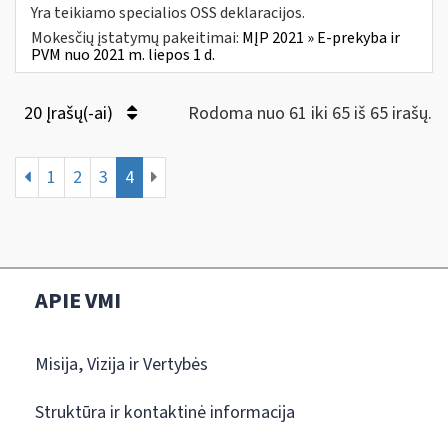
Yra teikiamo specialios OSS deklaracijos.
Mokesčių įstatymų pakeitimai:
MĮP 2021 » E-prekyba ir
PVM nuo 2021 m. liepos 1 d.
20 Įrašų(-ai)
Rodoma nuo 61 iki 65 iš 65 irašų.
1
2
3
4
APIE VMI
Misija, Vizija ir Vertybės
Struktūra ir kontaktinė informacija