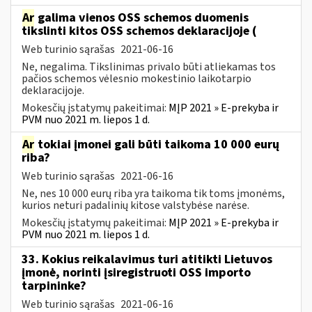
Ar
galima vienos OSS schemos duomenis
tikslinti kitos OSS schemos deklaracijoje (
Web turinio sąrašas
2021-06-16
Ne, negalima. Tikslinimas privalo būti atliekamas tos
pačios schemos vėlesnio mokestinio laikotarpio
deklaracijoje.
Mokesčių įstatymų pakeitimai:
MĮP 2021 » E-prekyba ir
PVM nuo 2021 m. liepos 1 d.
Ar
tokiai įmonei gali būti taikoma 10 000 eurų
riba?
Web turinio sąrašas
2021-06-16
Ne, nes 10 000 eurų riba yra taikoma tik toms įmonėms,
kurios neturi padalinių kitose valstybėse narėse.
Mokesčių įstatymų pakeitimai:
MĮP 2021 » E-prekyba ir
PVM nuo 2021 m. liepos 1 d.
33. Kokius reikalavimus turi atitikti Lietuvos
įmonė, norinti įsiregistruoti OSS importo
tarpininke?
Web turinio sąrašas
2021-06-16