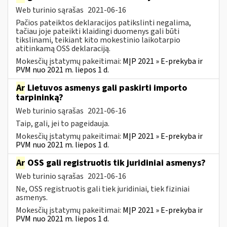
Web turinio sąrašas
2021-06-16
Pačios pateiktos deklaracijos patikslinti negalima,
tačiau joje pateikti klaidingi duomenys gali būti
tikslinami, teikiant kito mokestinio laikotarpio
atitinkamą OSS deklaraciją.
Mokesčių įstatymų pakeitimai:
MĮP 2021 » E-prekyba ir
PVM nuo 2021 m. liepos 1 d.
Ar
Lietuvos asmenys gali paskirti importo
tarpininką?
Web turinio sąrašas
2021-06-16
Taip, gali, jei to pageidauja.
Mokesčių įstatymų pakeitimai:
MĮP 2021 » E-prekyba ir
PVM nuo 2021 m. liepos 1 d.
Ar
OSS gali registruotis tik juridiniai asmenys?
Web turinio sąrašas
2021-06-16
Ne, OSS registruotis gali tiek juridiniai, tiek fiziniai
asmenys.
Mokesčių įstatymų pakeitimai:
MĮP 2021 » E-prekyba ir
PVM nuo 2021 m. liepos 1 d.