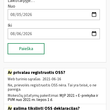
Laikotarpyje…
Nuo
Iki
Paieška
Ar
privalau registruotis OSS?
Web turinio sąrašas
2021-06-16
Ne, prievolės registruotis OSS nėra. Tai yra teisė, o ne
pareiga.
Mokesčių įstatymų pakeitimai:
MĮP 2021 » E-prekyba ir
PVM nuo 2021 m. liepos 1 d.
Ar
galima tikslinti OSS deklaracijas?