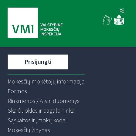
Prisijungti
Mokesčių mokėtojų informacija
Formos
Rinkmenos / Atviri duomenys
Skaičiuoklės ir pagalbininkai
Sąskaitos ir įmokų kodai
Mokesčių žinynas