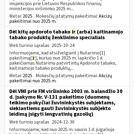
inspekcijos prie Lietuvos Respublikos finansų
ministerijos viršininko 2025 m....
Metai:
2025
Mokesčių įstatymų pakeitimai:
Akcizų
pakeitimai nuo 2025 m.
Dėl kitų apdoroto tabako
ir
(arba) kaitinamojo
tabako produktų ženklinimo specialiais
Web turinio sąrašas
2025-10-24
Informuojame, kad atsižvelgiant į Nutarimo[1]
pakeitimą[
2
], kuriuo nuo 2025 m. lapkričio 1 d.
pakeičiamas Nutarimu patvirtintų Apdoroto tabako,
kaitinamojo tabako produktų,...
Metai:
2025
Mokesčių įstatymų pakeitimai:
Akcizų
pakeitimai nuo 2025 m.
Dėl VMI prie FM viršininko 2003 m. balandžio 30
d. įsakymo Nr. V-131 pakeitimo (duomenų
teikimo pokyčiai žuvininkystės subjektams,
siekiantiems gauti žuvininkystės subjekto
leidimą įsigyti lengvatinių gazolių)
Web turinio sąrašas
2024-12-30
Informuojame, kad nuo 2025 m. sausio 1 d. įsigalioja