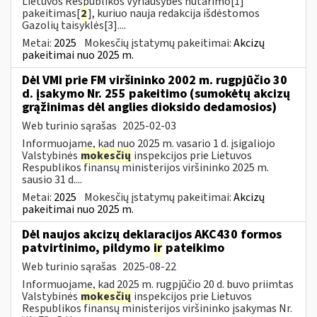
Lietuvos Respublikos Vyriausybės nutarimo[1]
pakeitimas[
2
], kuriuo nauja redakcija išdėstomos
Gazolių taisyklės[3]....
Metai:
2025
Mokesčių įstatymų pakeitimai:
Akcizų
pakeitimai nuo 2025 m.
Dėl VMI prie FM viršininko 2002 m. rugpjūčio 30
d. įsakymo Nr. 255 pakeitimo (sumokėtų akcizų
grąžinimas dėl anglies dioksido dedamosios)
Web turinio sąrašas
2025-02-03
Informuojame, kad nuo 2025 m. vasario 1 d. įsigaliojo
Valstybinės
mokesčių
inspekcijos prie Lietuvos
Respublikos finansų ministerijos viršininko 2025 m.
sausio 31 d....
Metai:
2025
Mokesčių įstatymų pakeitimai:
Akcizų
pakeitimai nuo 2025 m.
Dėl naujos akcizų deklaracijos AKC430 formos
patvirtinimo, pildymo
ir
pateikimo
Web turinio sąrašas
2025-08-22
Informuojame, kad 2025 m. rugpjūčio 20 d. buvo priimtas
Valstybinės
mokesčių
inspekcijos prie Lietuvos
Respublikos finansų ministerijos viršininko įsakymas Nr.