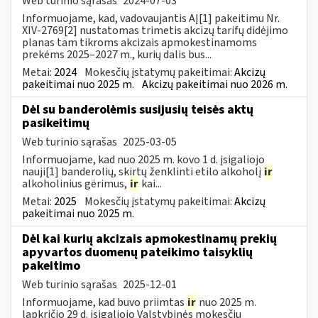
Web turinio sąrašas
2024-07-03
Informuojame, kad, vadovaujantis AĮ[1] pakeitimu Nr.
XIV-2769[2] nustatomas trimetis akcizų tarifų didėjimo
planas tam tikroms akcizais apmokestinamoms
prekėms 2025–2027 m., kurių dalis bus...
Metai:
2024
Mokesčių įstatymų pakeitimai:
Akcizų
pakeitimai nuo 2025 m.
Akcizų pakeitimai nuo 2026 m.
Dėl su banderolėmis susijusių teisės aktų
pasikeitimų
Web turinio sąrašas
2025-03-05
Informuojame, kad nuo 2025 m. kovo 1 d. įsigaliojo
nauji[1] banderolių, skirtų ženklinti etilo alkoholį
ir
alkoholinius gėrimus,
ir
kai...
Metai:
2025
Mokesčių įstatymų pakeitimai:
Akcizų
pakeitimai nuo 2025 m.
Dėl kai kurių akcizais apmokestinamų prekių
apyvartos duomenų pateikimo taisyklių
pakeitimo
Web turinio sąrašas
2025-12-01
Informuojame, kad buvo priimtas
ir
nuo 2025 m.
lapkričio 29 d. įsigaliojo Valstybinės mokesčių