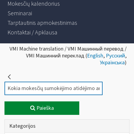
Mokesčių kalendorius
Seminarai
Tarptautinis apmokestinimas
Kontaktai / Apklausa
VMI Machine translation / VMI Машинный перевод /
VMI Машинний переклад (
English
,
Русский
,
Українська
)
Paieška
Kategorijos