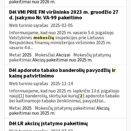
pakeitimai nuo 2026 m.
Dėl VMI PRIE FM viršininko 2023 m. gruodžio 27
d. įsakymo Nr. VA-99 pakeitimo
Web turinio sąrašas
2025-02-05
Informuojame, kad nuo 2025 m. vasario 5 d. įsigaliojo
Valstybinės
mokesčių
inspekcijos prie Lietuvos
Respublikos finansų ministerijos viršininko 2025 m.
vasario 4 d....
Metai:
2025
Mokesčiai:
Akcizai
Mokesčių įstatymų
pakeitimai:
Akcizų pakeitimai nuo 2025 m.
Dėl apdoroto tabako banderolių pavyzdžių
ir
kainų patvirtinimo
Web turinio sąrašas
2025-11-14
Informuojame, kad nuo 2025 m. lapkričio 13 d. įsigaliojo
nauji[1] banderolių, skirtų kai kurių[
2
] apdoroto tabako
bei kaitinamojo tabako ženklinimui, pavyzdžiai...
Metai:
2025
Mokesčių įstatymų pakeitimai:
Akcizų
pakeitimai nuo 2025 m.
Dėl LR akcizų įstatymo pakeitimų