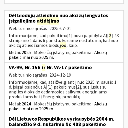
Dėl biodujų atleidimo nuo akcizų lengvatos
įsigaliojimo
atidėjimo
Web turinio sąrašas
2025-07-01
Informuojame, kad pakeitimu[1] buvo papildyta AĮ[
2
] 43
straipsnio 1 dalis 6 punktu, kuriame nustatoma, kad nuo
akcizų atleidžiamos biodu
jos
, kaip...
Metai:
2025
Mokesčių įstatymų pakeitimai:
Akcizų
pakeitimai nuo 2025 m.
VA-99, Nr. 156
ir
Nr. VA-17 pakeitimo
Web turinio sąrašas
2024-12-19
Informuojame, kad, atsižvelgiant į nuo 2025 m. sausio 1
d. įsigaliosiančius AĮ[1] pakeitimus[2], susijusius su
anglies dioksido dedamosios taikymu energiniams
produktams bei į Energinių produktų...
Metai:
2024
Mokesčių įstatymų pakeitimai:
Akcizų
pakeitimai nuo 2025 m.
Dėl Lietuvos Respublikos vyriausybės 2004 m.
balandžio 9 d. nutarimo Nr. 408 pakeitimo