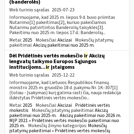
(banderolės)
Web turinio sąrašas
2025-07-23
Informuojame, kad 2025 m. liepos 9 d. buvo priimtas
Nutarimo[1] pakeitimas[2], kuriuo pakeičiamos
Nutarimu patvirtintos Banderolių taisyklės[3].
Pakeitimu nuo 2025 m. liepos 17 d.: Banderolių...
Metai:
2025
Mokesčiai:
Akcizai
Mokesčių įstatymų
pakeitimai:
Akcizų pakeitimai nuo 2025 m.
Dėl Pridėtinės vertės mokesčio
ir
Akcizų
lengvatų taikymo Europos Sąjungos
institucijoms...
ir
įstaigoms
Web turinio sąrašas
2025-12-22
Informuojame, kad Lietuvos Respublikos finansų
ministro 2025 m. gruodžio 18 d. įsakymu Nr. 1K-307[1]
(toliau - Įsakymas) kurį galima rasti čia, nauja redakcija
išdėstytas Pridėtinės vertės mokesčio...
Metai:
2025
Mokesčiai:
Akcizai
Pridėtinės vertės
mokestis
Mokesčių įstatymų pakeitimai:
Akcizų
pakeitimai nuo 2025 m.
Akcizų pakeitimai nuo 2026 m.
MĮP 2021 » Pridėtinės vertės mokesčio pakeitimai nuo
2025 m.
Mokesčių žinyno kategorijos:
Mokesčių
įstatymų pakeitimai » Pridėtinės vertės mokesčių