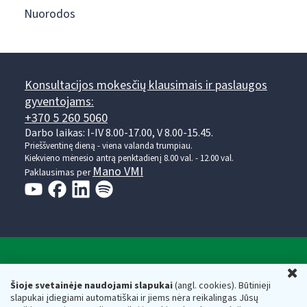
Nuorodos
Konsultacijos mokesčių klausimais ir paslaugos
gyventojams:
+370 5 260 5060
Darbo laikas: I-IV 8.00-17.00, V 8.00-15.45.
Prieššventinę dieną - viena valanda trumpiau.
Kiekvieno mėnesio antrą penktadienį 8.00 val. - 12.00 val.
Mano VMI
Paklausimas per
Valstybinė mokesčių inspekcija prie Lietuvos
U
Respublikos finansų ministerijos
Šioje svetainėje naudojami slapukai
(angl. cookies). Būtinieji
slapukai įdiegiami automatiškai ir jiems nėra reikalingas Jūsų