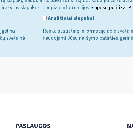
u kitų slapukų naudojimu. Savo sutikimą bet kada galėsite atš
i įrašytus slapukus. Daugiau informacijos
Slapukų politika
;
Pr
Analitiniai slapukai
įgalina
Renka statistinę informaciją apie svetai
ukų svetainė
naudojami Jūsų naršymo patirties gerini
PASLAUGOS
N