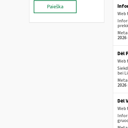
Info
Paieška
Web t
Infor
preki
Metai
2026 
Dėl 
Web t
Siekd
bei L
Metai
2026 
Dėl 
Web t
Infor
gruod
Metai