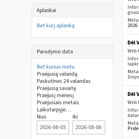
Infor
Aplankai
gruod
Metai
Bet kurį aplanką
2026 
Dėl 
Web t
Parodymo data
Infor
lapkr
Bet kuriuo metu
Metai
Praėjusią valandą
žinyn
Paskutines 24 valandas
Praėjusią savaitę
Dėl 
Praėjusį mėnesį
Praėjusiais metais
Web t
Laikotarpyje…
Infor
balan
Nuo
Iki
Metai
Pridė