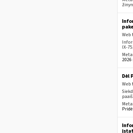
žinyn
Info
pake
Web t
Infor
IX-75
Metai
2026 
Dėl 
Web t
Siekd
paai
Metai
Pridė
Info
įsta