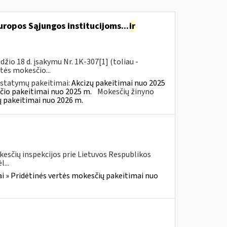
ropos Sąjungos institucijoms...
ir
io 18 d. įsakymu Nr. 1K-307[1] (toliau -
rtės mokesčio...
įstatymų pakeitimai:
Akcizų pakeitimai nuo 2025
čio pakeitimai nuo 2025 m.
Mokesčių žinyno
ų pakeitimai nuo 2026 m.
kesčių inspekcijos prie Lietuvos Respublikos
...
i » Pridėtinės vertės mokesčių pakeitimai nuo