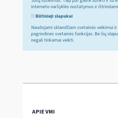
Jūsų sutikimas. Taip pat galite sutikti ir s
interneto naršyklės nustatymus ir ištrindam
Būtinieji slapukai
Naudojami sklandžiam svetainės veikimui ir 
pagrindines svetainės funkcijas. Be šių slap
negali tinkamai veikti.
APIE VMI