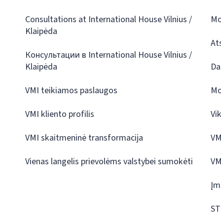
Consultations at International House Vilnius /
Mo
Klaipėda
At
Консультации в International House Vilnius /
Klaipėda
Da
VMI teikiamos paslaugos
Mo
VMI kliento profilis
Vi
VMI skaitmeninė transformacija
VM
Vienas langelis prievolėms valstybei sumokėti
VM
Įm
ST