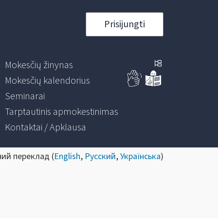
Prisijungti
Mokesčių žinynas
Mokesčių kalendorius
Seminarai
Tarptautinis apmokestinimas
Kontaktai / Apklausa
ний переклад (
English
,
Русский
,
Українська
)