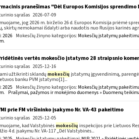
rmacinis pranešimas "Dėl Europos Komisijos sprendimo 
urinio sąrašas
2026-07-09
muojame, jog 2026 m. birželio 26 d. Europos Komisija priėmė spre
ų, skirtų nemokamai išdalyti arba naudotis nuo Rusijos karinės agres
:
2026
Mokesčių žinyno kategorijos:
Mokesčių įstatymų pakeitima
m.
Pridėtinės vertės mokesčio įstatymo 28 straipsnio kom
urinio sąrašas
2025-12-16
ami užtikrinti sklandų
mokesčių
įstatymų įgyvendinimą, paren
ietuvos banku PVM įstatymo[1]...
:
2025
Mokesčių žinyno kategorijos:
Mokesčių įstatymų pakeitima
m.
Prašymai, pažymos ir mokėjimo duomenys » Duomenų teikimas 
VMI prie FM viršininko įsakymo Nr. VA-43 pakeitimo
urinio sąrašas
2025-12-05
muojame, kad Valstybinės
mokesčių
inspekcijos prie Lietuvos Re
žio 4 d. įsakymu Nr. VA-117 „Dėl Valstybinės...
:
2025
Mokesčių įstatymų pakeitimai:
MĮP 2021 » Pridėtinės vert