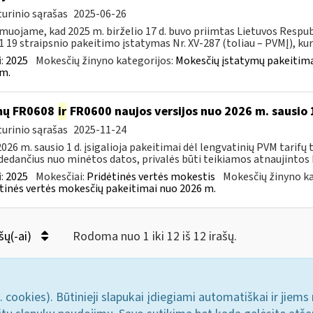
urinio sąrašas
2025-06-26
muojame, kad 2025 m. birželio 17 d. buvo priimtas Lietuvos Respub
1 19 straipsnio pakeitimo įstatymas Nr. XV-287 (toliau – PVMĮ), kuri
:
2025
Mokesčių žinyno kategorijos:
Mokesčių įstatymų pakeitima
m.
mų FR0608
ir
FR0600 naujos versijos nuo 2026 m. sausio 
urinio sąrašas
2025-11-24
026 m. sausio 1 d. įsigalioja pakeitimai dėl lengvatinių PVM tarifų 
dedančius nuo minėtos datos, privalės būti teikiamos atnaujintos 
:
2025
Mokesčiai:
Pridėtinės vertės mokestis
Mokesčių žinyno ka
tinės vertės mokesčių pakeitimai nuo 2026 m.
šų(-ai)
Rodoma nuo 1 iki 12 iš 12 irašų.
. cookies). Būtinieji slapukai įdiegiami automatiškai ir jiems