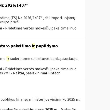
Nr. 2026/1407"
ndimą (ES) Nr. 2026/1407* , dėl importuojamų
ijos prieš...
i » Pridėtinės vertės mokesčių pakeitimai nuo
entaro pakeitimo
ir
papildymo
gėme
ir
suderinome su Lietuvos bankų asociacija
i » Pridėtinės vertės mokesčių pakeitimai nuo
VMI » Raštai, paaiškinimai Fintech
spublikos finansų ministerijos viršininko 2025 m.
ės mokesčio pakeitimai nuo 2025 m.
Mokesčių