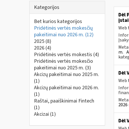
Kategorijos
Dėl 
įsta
Bet kurios kategorijos
Pridėtinės vertės mokesčių
Web t
pakeitimai nuo 2026 m.
(12)
Infor
Įsaky
2025
(8)
Metai
2026
(4)
m.
A
Pridėtinės vertės mokestis
(4)
kateg
Pridėtinės vertės mokesčio
pakeitimai nuo 2025 m.
(3)
Dėl 
Akcizų pakeitimai nuo 2025 m.
(1)
Web t
Akcizų pakeitimai nuo 2026 m.
Infor
finan
(1)
Metai
Raštai, paaiškinimai Fintech
2026 
(1)
Akcizai
(1)
Dėl 
Web t