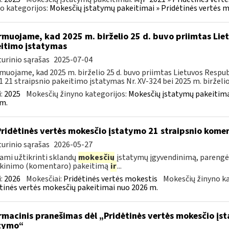
o kategorijos:
Mokesčių įstatymų pakeitimai » Pridėtinės vertės 
rmuojame, kad 2025 m. birželio 25 d. buvo priimtas Li
itimo įstatymas
urinio sąrašas
2025-07-04
muojame, kad 2025 m. birželio 25 d. buvo priimtas Lietuvos Respub
1 21 straipsnio pakeitimo įstatymas Nr. XV-324 bei 2025 m. birželio 2
:
2025
Mokesčių žinyno kategorijos:
Mokesčių įstatymų pakeitima
m.
Pridėtinės vertės mokesčio įstatymo 21 straipsnio kom
urinio sąrašas
2026-05-27
ami užtikrinti sklandų
mokesčių
įstatymų įgyvendinimą, parengė
škinimo (komentaro) pakeitimą
ir
...
:
2026
Mokesčiai:
Pridėtinės vertės mokestis
Mokesčių žinyno ka
tinės vertės mokesčių pakeitimai nuo 2026 m.
rmacinis pranešimas dėl „Pridėtinės vertės mokesčio įs
tymo“