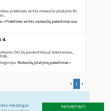
likos pridėtinės vertės mokesčio įstatymo Nr.
o...
i » Pridėtinės vertės mokesčių pakeitimai nuo
1 d.
taikymo. Dėl šių pasikeitimų už laikotarpius,
PVM...
tegorijos:
Mokesčių įstatymų pakeitimai »
1
 nėra reikalingas
PATVIRTINTI