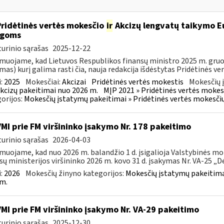
Pridėtinės vertės mokesčio
ir
Akcizų lengvatų taikymo Eu
igoms
urinio sąrašas
2025-12-22
muojame, kad Lietuvos Respublikos finansų ministro 2025 m. gruodž
mas) kurį galima rasti čia, nauja redakcija išdėstytas Pridėtinės ve
:
2025
Mokesčiai:
Akcizai
Pridėtinės vertės mokestis
Mokesčių 
kcizų pakeitimai nuo 2026 m.
MĮP 2021 » Pridėtinės vertės mokes
orijos:
Mokesčių įstatymų pakeitimai » Pridėtinės vertės mokesči
VMI prie FM viršininko įsakymo Nr. 178 pakeitimo
urinio sąrašas
2026-04-03
muojame, kad nuo 2026 m. balandžio 1 d. įsigalioja Valstybinės mo
sų ministerijos viršininko 2026 m. kovo 31 d. įsakymas Nr. VA-25 „Dėl
:
2026
Mokesčių žinyno kategorijos:
Mokesčių įstatymų pakeitima
m.
VMI prie FM viršininko įsakymo Nr. VA-29 pakeitimo
urinio sąrašas
2025-12-30