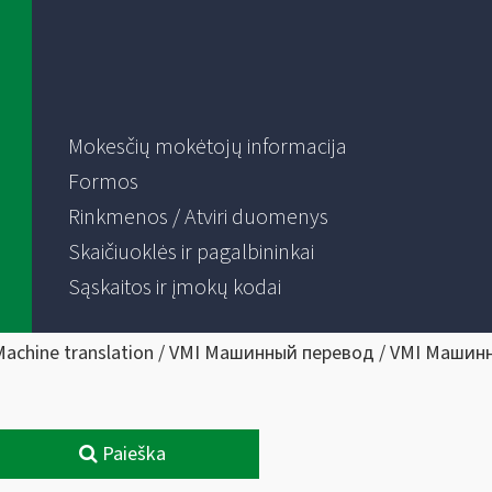
Mokesčių mokėtojų informacija
Formos
Rinkmenos / Atviri duomenys
Skaičiuoklės ir pagalbininkai
Sąskaitos ir įmokų kodai
Machine translation / VMI Машинный перевод / VMI Машин
Paieška