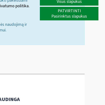
aukti pakeisdami
Visus slapukus
ivatumo politika.
PATVIRTINTI
Pasirinktus slapukus
nės naudojimą ir
mui.
AUDINGA