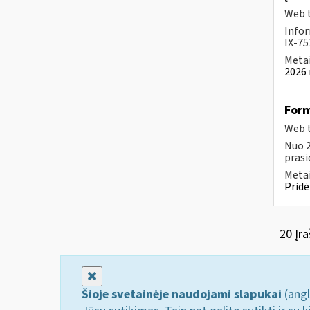
Web t
Infor
IX-75
Metai
2026 
For
Web t
Nuo 2
prasi
Metai
Pridė
20 Įra
Uždaryti
Šioje svetainėje naudojami slapukai
(angl