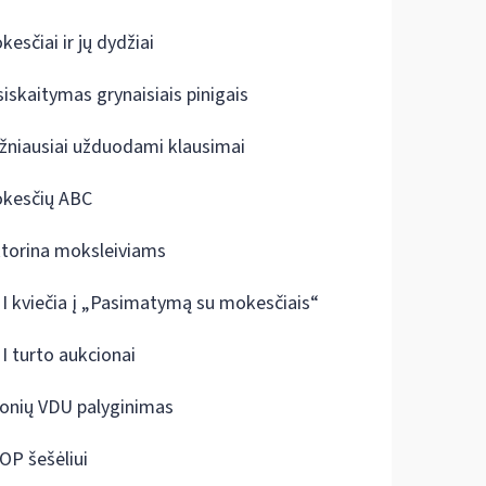
kesčiai ir jų dydžiai
siskaitymas grynaisiais pinigais
žniausiai užduodami klausimai
kesčių ABC
ktorina moksleiviams
I kviečia į „Pasimatymą su mokesčiais“
I turto aukcionai
onių VDU palyginimas
OP šešėliui