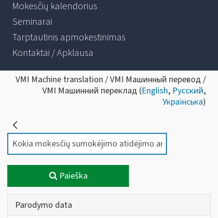
Mokesčių kalendorius
Seminarai
Tarptautinis apmokestinimas
Kontaktai / Apklausa
VMI Machine translation / VMI Машинный перевод /
VMI Машинний переклад (
English
,
Русский
,
Українська
)
Paieška
Parodymo data