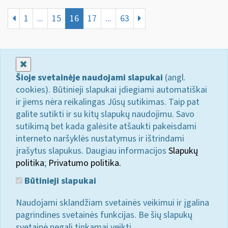
1
...
15
16
17
...
63
Uždaryti
Šioje svetainėje naudojami slapukai
(angl.
cookies). Būtinieji slapukai įdiegiami automatiškai
ir jiems nėra reikalingas Jūsų sutikimas. Taip pat
galite sutikti ir su kitų slapukų naudojimu. Savo
sutikimą bet kada galėsite atšaukti pakeisdami
interneto naršyklės nustatymus ir ištrindami
įrašytus slapukus. Daugiau informacijos
Slapukų
politika
;
Privatumo politika.
Būtinieji slapukai
Naudojami sklandžiam svetainės veikimui ir įgalina
pagrindines svetainės funkcijas. Be šių slapukų
svetainė negali tinkamai veikti.