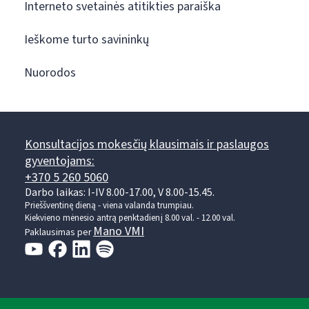
Interneto svetainės atitikties paraiška
Ieškome turto savininkų
Nuorodos
Konsultacijos mokesčių klausimais ir paslaugos
gyventojams:
+370 5 260 5060
Darbo laikas: I-IV 8.00-17.00, V 8.00-15.45.
Prieššventinę dieną - viena valanda trumpiau.
Kiekvieno mėnesio antrą penktadienį 8.00 val. - 12.00 val.
Mano VMI
Paklausimas per