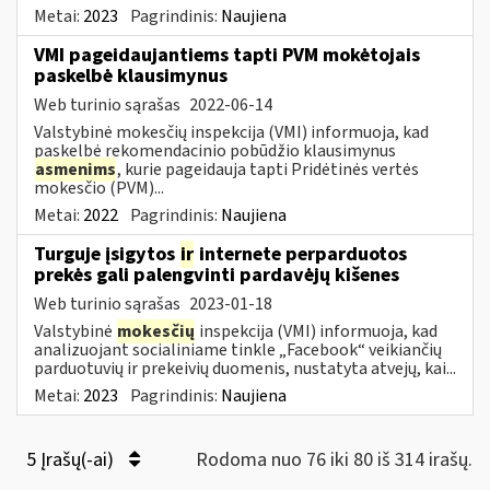
Metai:
2023
Pagrindinis:
Naujiena
VMI pageidaujantiems tapti PVM mokėtojais
paskelbė klausimynus
Web turinio sąrašas
2022-06-14
Valstybinė mokesčių inspekcija (VMI) informuoja, kad
paskelbė rekomendacinio pobūdžio klausimynus
asmenims
, kurie pageidauja tapti Pridėtinės vertės
mokesčio (PVM)...
Metai:
2022
Pagrindinis:
Naujiena
Turguje įsigytos
ir
internete perparduotos
prekės gali palengvinti pardavėjų kišenes
Web turinio sąrašas
2023-01-18
Valstybinė
mokesčių
inspekcija (VMI) informuoja, kad
analizuojant socialiniame tinkle „Facebook“ veikiančių
parduotuvių ir prekeivių duomenis, nustatyta atvejų, kai...
Metai:
2023
Pagrindinis:
Naujiena
5 Įrašų(-ai)
Rodoma nuo 76 iki 80 iš 314 irašų.