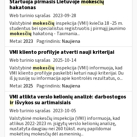
Startuoja pirmasis Lietuvoje
mokesčių
hakatonas
Web turinio sąrašas
2023-09-28
Valstybinė
mokesčių
inspekcija (VMI) kviečia 18 -25 m.
studentus bei specialistus registruotis į pirmąjį jaunimo
mokesčių
hakatoną - Taxmania...
Metai:
2023
Pagrindinis:
Naujiena
VMI kliento profilyje atverti nauji kriterijai
Web turinio sąrašas
2025-10-14
Valstybinė
mokesčių
inspekcija (VMI) informuoja, kad
VMI kliento profilyje paskelbti keturi nauji kriterijai. Du
iš jų susiję su informacija apie kontrolės rezultatus, o...
Metai:
2025
Pagrindinis:
Naujiena
VMI atlikta verslo kelionių analizė: darbostogos
ir
išvykos su artimaisiais
Web turinio sąrašas
2023-10-05
Valstybinė mokesčių inspekcija (VMI) informuoja, kad
atlikus 2022-2023 m. įsigytų verslo kelionių analizę,
nustatyta daugiau nei 260 tūkst. eurų papildomai
mokėtinų mokesčių dėl asmeninių...