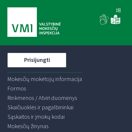
Prisijungti
Mokesčių mokėtojų informacija
Formos
Rinkmenos / Atviri duomenys
Skaičiuoklės ir pagalbininkai
Sąskaitos ir įmokų kodai
Mokesčių žinynas