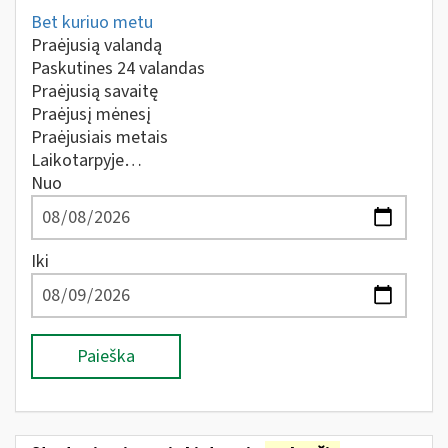
Bet kuriuo metu
Praėjusią valandą
Paskutines 24 valandas
Praėjusią savaitę
Praėjusį mėnesį
Praėjusiais metais
Laikotarpyje…
Nuo
Iki
Paieška